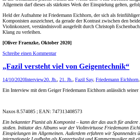
Allgemein darf dieses als stärkstes Werk der Einspielung gelten, gefo
Held der Aufnahme ist Friedemann Eichhorn, der sich als feinfühlige
Komponisten auszeichnet, da gerade der Kontrast zwischen den beide
Violinkonzert, verständnisvoll ausgefeilt durch Christoph Eschenbac
Klang zu verleihen.
[Oliver Fraenzke, Oktober 2020]
Schreibe einen Kommentar
„Fazil versteht viel von Geigentechnik“
14/10/2020
Interview
20. Jh.
,
21. Jh.
,
Fazil Say
,
Friedemann Eichhorn
Ein Interview mit dem Geiger Friedemann Eichhorn anlässlich seiner 
Naxos 8.574085 ; EAN: 747313408573
Ein bekannter Pianist als Komponist – kann der das auch für andere
stoßen. Initiator des Albums war der Violinvirtuose Friedemann Eichh
Einspielungen im Allgemeinen. Außerdem erfahren wir Spannendes ü
internationale Laufbahn als Konzertsolist und Kammermusiker mit ei