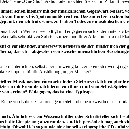
 Jetzt“ eine „One Shot“-Aktion oder möchten Sie sich in Zukunft bewu
immer schon intensiv mit der musikalischen Gegenwart befasst, v
istisch von Barock bis Spätromantik reichen. Das ändert sich schon
geplant, den ich trotz seines zu frühen Todes zur musikalischen G
Franz Liszt in Weimar beschäftigt und engagieren sich zudem intensiv
ebenfalls sehr aktiven Solistenkarriere und Ihrer Arbeit im Trio mit Fl
 strikt voneinander, andererseits befeuern sie sich hinsichtlich
 Thema, das ich – abgesehen von zwischenmenschlichen Beziehungen
llem unterrichten, selbst aber nur wenig konzertieren oder wenig eigen
nkrete Impulse für die Ausbildung junger Musiker?
lber-Musikmachen einen sehr hohen Stellenwert. Ich empfinde es a
zieren mit Freunden. Ich lerne von ihnen und vom Selbst-Spielen 
le von „reinen“ Pädagogen, das ist eine Typfrage.
zen Reihe von Labels zusammengearbeitet und eine inzwischen sehr umfa
ch. Ähnlich wie ein Wissenschaftler oder Schriftsteller sich freut,
durch die Einspielung abzurunden. Und ich persönlich mag auch vi
htig. Obwohl ich so gut wie nie eine selbst eingespielte CD anhöre,