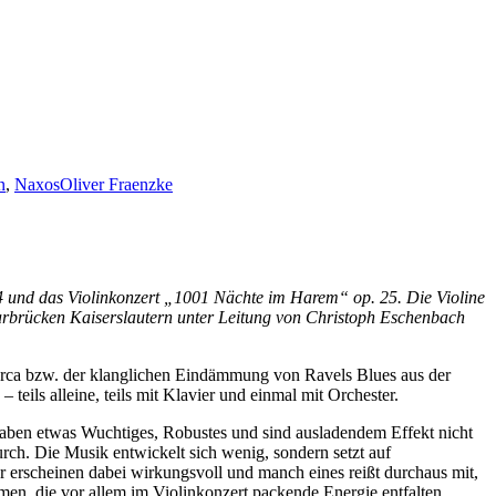
n
,
Naxos
Oliver Fraenzke
. 34 und das Violinkonzert „1001 Nächte im Harem“ op. 25. Die Violine
arbrücken Kaiserslautern unter Leitung von Christoph Eschenbach
Turca bzw. der klanglichen Eindämmung von Ravels Blues aus der
teils alleine, teils mit Klavier und einmal mit Orchester.
haben etwas Wuchtiges, Robustes und sind ausladendem Effekt nicht
rch. Die Musik entwickelt sich wenig, sondern setzt auf
r erscheinen dabei wirkungsvoll und manch eines reißt durchaus mit,
men, die vor allem im Violinkonzert packende Energie entfalten.