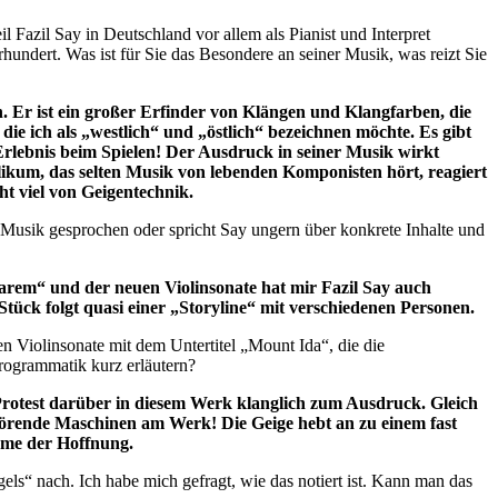
l Fazil Say in Deutschland vor allem als Pianist und Interpret
hundert. Was ist für Sie das Besondere an seiner Musik, was reizt Sie
. Er ist ein großer Erfinder von Klängen und Klangfarben, die
ie ich als „westlich“ und „östlich“ bezeichnen möchte. Es gibt
Erlebnis beim Spielen! Der Ausdruck in seiner Musik wirkt
ikum, das selten Musik von lebenden Komponisten hört, reagiert
eht viel von Geigentechnik.
Musik gesprochen oder spricht Say ungern über konkrete Inhalte und
rem“ und der neuen Violinsonate hat mir Fazil Say auch
 Stück folgt quasi einer „Storyline“ mit verschiedenen Personen.
 Violinsonate mit dem Untertitel „Mount Ida“, die die
rogrammatik kurz erläutern?
rotest darüber in diesem Werk klanglich zum Ausdruck. Gleich
rstörende Maschinen am Werk! Die Geige hebt an zu einem fast
ume der Hoffnung.
gels“ nach. Ich habe mich gefragt, wie das notiert ist. Kann man das