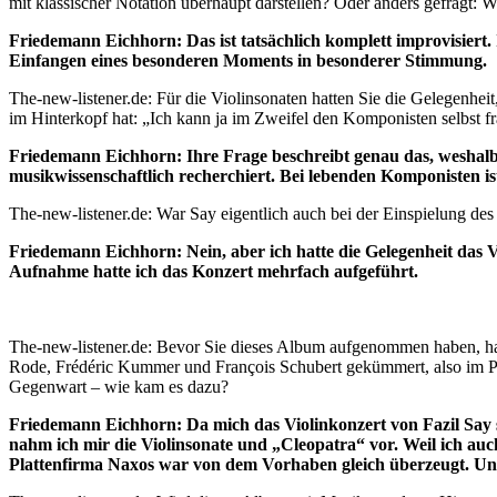
mit klassischer Notation überhaupt darstellen? Oder anders gefragt: Wie
Friedemann Eichhorn: Das ist tatsächlich komplett improvisiert. 
Einfangen eines besonderen Moments in besonderer Stimmung.
The-new-listener.de: Für die Violinsonaten hatten Sie die Gelegenhe
im Hinterkopf hat: „Ich kann ja im Zweifel den Komponisten selbst f
Friedemann Eichhorn: Ihre Frage beschreibt genau das, weshalb
musikwissenschaftlich recherchiert. Bei lebenden Komponisten ist d
The-new-listener.de: War Say eigentlich auch bei der Einspielung 
Friedemann Eichhorn: Nein, aber ich hatte die Gelegenheit das V
Aufnahme hatte ich das Konzert mehrfach aufgeführt.
The-new-listener.de: Bevor Sie dieses Album aufgenommen haben, ha
Rode, Frédéric Kummer und François Schubert gekümmert, also im Pri
Gegenwart – wie kam es dazu?
Friedemann Eichhorn: Da mich das Violinkonzert von Fazil Say so
nahm ich mir die Violinsonate und „Cleopatra“ vor. Weil ich auc
Plattenfirma Naxos war von dem Vorhaben gleich überzeugt. Und d