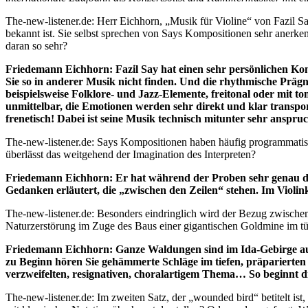
The-new-listener.de: Herr Eichhorn, „Musik für Violine“ von Fazil Say
bekannt ist. Sie selbst sprechen von Says Kompositionen sehr anerkenn
daran so sehr?
Friedemann Eichhorn: Fazil Say hat einen sehr persönlichen Komp
Sie so in anderer Musik nicht finden. Und die rhythmische Prägn
beispielsweise Folklore- und Jazz-Elemente, freitonal oder mit 
unmittelbar, die Emotionen werden sehr direkt und klar transpo
frenetisch! Dabei ist seine Musik technisch mitunter sehr anspruc
The-new-listener.de: Says Kompositionen haben häufig programmatis
überlässt das weitgehend der Imagination des Interpreten?
Friedemann Eichhorn: Er hat während der Proben sehr genau da
Gedanken erläutert, die „zwischen den Zeilen“ stehen. Im Violinko
The-new-listener.de: Besonders eindringlich wird der Bezug zwische
Naturzerstörung im Zuge des Baus einer gigantischen Goldmine im tü
Friedemann Eichhorn: Ganze Waldungen sind im Ida-Gebirge auf
zu Beginn hören Sie gehämmerte Schläge im tiefen, präparierten 
verzweifelten, resignativen, choralartigem Thema… So beginnt 
The-new-listener.de: Im zweiten Satz, der „wounded bird“ betitelt ist