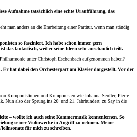
diese Aufnahme tatsächlich eine echte Uraufführung, das
ht man anders an die Erarbeitung einer Partitur, wenn man ständig
nisten so fasziniert. Ich habe schon immer gern
 das fantastisch, weil er seine Ideen sehr anschaulich teilt.
io Philharmonie unter Christoph Eschenbach aufgenommen haben?
. Er hat dabei den Orchesterpart am Klavier dargestellt. Vor der
 von Komponistinnen und Komponisten wie Johanna Senfter, Pierre
. Nun also der Sprung ins 20. und 21. Jahrhundert, zu Say in die
pielte – wollte ich auch seine Kammermusik kennenlernen. So
pielung seiner Violinwerke in Angriff zu nehmen. Meine
iolinsonate für mich zu schreiben.