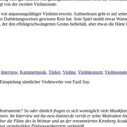
lgt von der zweiten Violinsonate.
r wie anpassungsfähiger Violinist erweist. Aufmerksam geht er auf sei
n Darbietungsweisen gewissen Reiz hat. Sein Spiel strahlt etwas Warm
h, der den effektgeschwängerten Gestus beibehält, aber etwas die Härt
,
Interview
,
Kammermusik
,
Türkei
,
Violine
,
Violinkonzert
,
Violinsonate
Einspielung sämtlicher Violinwerke von Fazil Say.
 Instrumente? So oder ähnlich fragen es sich womöglich viele Musikfa
orn. Im Interview mit the-new-listener.de verrät er seine Motivation h
ber die Pläne des in Weimar und an der renommierten Kronberg Acade
ner grundsoliden Pädagogenkarriere verknüpft.