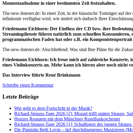
Momentaufnahme in einer bestimmten Zeit festzuhalten.
The-new-listener.de: In einer Zeit, in der klassische Tonträger auf d
inflationär verfügbar wird, wie ändert sich dadurch Ihrer Einschätz
Friedemann Eichhorn: Der Einfluss der CD bzw. ihre Bedeutung fü
Streamingdienste führen natürlich zum schnellen Konsumieren, mö
programmatischen Faden hat oder z.B. ein Komponistenportrait d
The-new-listener.de: Abschließend: Was sind Ihre Pläne für die Zukun
Friedemann Eichhorn: Ich freue mich auf zahlreiche Konzerte, i
eines Violinkonzerts an. Mehr kann ich hierzu aber noch nicht 
Das Interview führte René Brinkmann
Schreibe einen Kommentar
Letzte Beiträge
Wie geht es dem Fortschritt in der Musik?
Richard-Strauss-Tage 2026 [2]: Mozart trifft späten Strauss, 
Henzes Requiem mit dem Münchner Rundfunkorchester
Richard-Strauss-Tage 2026 [1]: Schulfugen des jungen Straus
Die Pianistin Beth Levin – tief durchdrungenes Musizieren (Mo