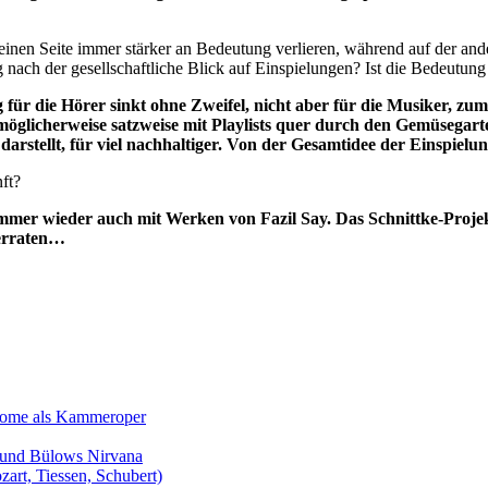
er einen Seite immer stärker an Bedeutung verlieren, während auf der a
ung nach der gesellschaftliche Blick auf Einspielungen? Ist die Bedeu
r die Hörer sinkt ohne Zweifel, nicht aber für die Musiker, zumi
glicherweise satzweise mit Playlists quer durch den Gemüsegarten
arstellt, für viel nachhaltiger. Von der Gesamtidee der Einspie
ft?
mmer wieder auch mit Werken von Fazil Say. Das Schnittke-Projek
verraten…
Salome als Kammeroper
s und Bülows Nirvana
zart, Tiessen, Schubert)