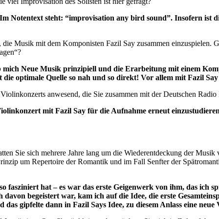
 viel Improvisation des Solisten ist hier gefragt?
Im Notentext steht: “improvisation any bird sound”. Insofern ist 
it, die Musik mit dem Komponisten Fazil Say zusammen einzuspielen. Ge
ragen“?
 mich Neue Musik prinzipiell und die Erarbeitung mit einem Kompo
ie optimale Quelle so nah und so direkt! Vor allem mit Fazil Say ist
des Violinkonzerts anwesend, die Sie zusammen mit der Deutschen Rad
iolinkonzert mit Fazil Say für die Aufnahme erneut einzustudieren
tten Sie sich mehrere Jahre lang um die Wiederentdeckung der Musik
nzip um Repertoire der Romantik und im Fall Senfter der Spätromantik
 fasziniert hat – es war das erste Geigenwerk von ihm, das ich s
h davon begeistert war, kam ich auf die Idee, die erste Gesamteins
as gipfelte dann in Fazil Says Idee, zu diesem Anlass eine neue V