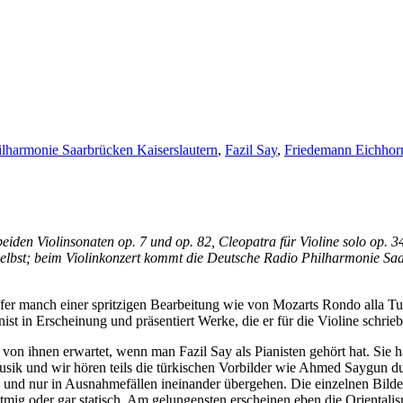
lharmonie Saarbrücken Kaiserslautern
,
Fazil Say
,
Friedemann Eichhor
 beiden Violinsonaten op. 7 und op. 82, Cleopatra für Violine solo op
elbst; beim Violinkonzert kommt die Deutsche Radio Philharmonie Sa
affer manch einer spritzigen Bearbeitung wie von Mozarts Rondo alla 
t in Erscheinung und präsentiert Werke, die er für die Violine schrieb – 
on ihnen erwartet, wenn man Fazil Say als Pianisten gehört hat. Sie 
usik und wir hören teils die türkischen Vorbilder wie Ahmed Saygun du
 und nur in Ausnahmefällen ineinander übergehen. Die einzelnen Bilde
mig oder gar statisch. Am gelungensten erscheinen eben die Orientalis