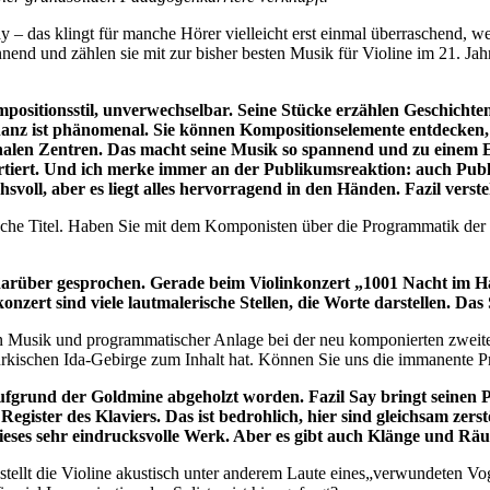
 – das klingt für manche Hörer vielleicht erst einmal überraschend, wei
end und zählen sie mit zur bisher besten Musik für Violine im 21. Jahr
ositionsstil, unverwechselbar. Seine Stücke erzählen Geschichten
anz ist phänomenal. Sie können Kompositionselemente entdecken, d
tonalen Zentren. Das macht seine Musik so spannend und zu einem 
rtiert. Und ich merke immer an der Publikumsreaktion: auch Publ
hsvoll, aber es liegt alles hervorragend in den Händen. Fazil verst
che Titel. Haben Sie mit dem Komponisten über die Programmatik der 
rüber gesprochen. Gerade beim Violinkonzert „1001 Nacht im Ha
nzert sind viele lautmalerische Stellen, die Worte darstellen. Das
n Musik und programmatischer Anlage bei der neu komponierten zweiten
rkischen Ida-Gebirge zum Inhalt hat. Können Sie uns die immanente P
grund der Goldmine abgeholzt worden. Fazil Say bringt seinen P
Register des Klaviers. Das ist bedrohlich, hier sind gleichsam ze
dieses sehr eindrucksvolle Werk. Aber es gibt auch Klänge und Rä
, stellt die Violine akustisch unter anderem Laute eines„verwundeten Vo