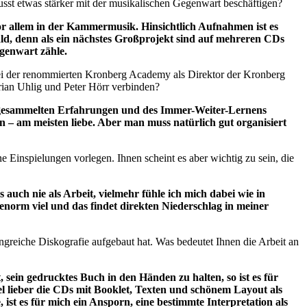
sst etwas stärker mit der musikalischen Gegenwart beschäftigen?
or allem in der Kammermusik. Hinsichtlich Aufnahmen ist es
 bald, denn als ein nächstes Großprojekt sind auf mehreren CDs
egenwart zähle.
 bei der renommierten Kronberg Academy als Direktor der Kronberg
orian Uhlig und Peter Hörr verbinden?
 der gesammelten Erfahrungen und des Immer-Weiter-Lernens
 – am meisten liebe. Aber man muss natürlich gut organisiert
e Einspielungen vorlegen. Ihnen scheint es aber wichtig zu sein, die
uch nie als Arbeit, vielmehr fühle ich mich dabei wie in
enorm viel und das findet direkten Niederschlag in meiner
ngreiche Diskografie aufgebaut hat. Was bedeutet Ihnen die Arbeit an
 sein gedrucktes Buch in den Händen zu halten, so ist es für
el lieber die CDs mit Booklet, Texten und schönem Layout als
 ist es für mich ein Ansporn, eine bestimmte Interpretation als