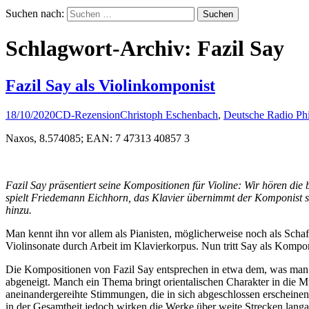
Suchen nach:
Schlagwort-Archiv: Fazil Say
Fazil Say als Violinkomponist
18/10/2020
CD-Rezension
Christoph Eschenbach
,
Deutsche Radio Phi
Naxos, 8.574085; EAN: 7 47313 40857 3
Fazil Say präsentiert seine Kompositionen für Violine: Wir hören die
spielt Friedemann Eichhorn, das Klavier übernimmt der Komponist s
hinzu.
Man kennt ihn vor allem als Pianisten, möglicherweise noch als Sch
Violinsonate durch Arbeit im Klavierkorpus. Nun tritt Say als Komponis
Die Kompositionen von Fazil Say entsprechen in etwa dem, was man v
abgeneigt. Manch ein Thema bringt orientalischen Charakter in die M
aneinandergereihte Stimmungen, die in sich abgeschlossen erscheinen
in der Gesamtheit jedoch wirken die Werke über weite Strecken langat