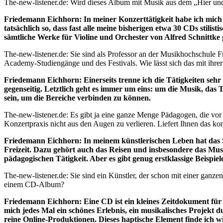
The-new-listener.de: Wird dieses Album mit Musik aus dem „Hier und
Friedemann Eichhorn: In meiner Konzerttätigkeit habe ich mich 
tatsächlich so, dass fast alle meine bisherigen etwa 30 CDs stil
sämtliche Werke für Violine und Orchester von Alfred Schnittke 
The-new-listener.de: Sie sind als Professor an der Musikhochschule 
Academy-Studiengänge und des Festivals. Wie lässt sich das mit ihrer 
Friedemann Eichhorn: Einerseits trenne ich die Tätigkeiten sehr
gegenseitig. Letztlich geht es immer um eins: um die Musik, das
sein, um die Bereiche verbinden zu können.
The-new-listener.de: Es gibt ja eine ganze Menge Pädagogen, die vor a
Konzertpraxis nicht aus den Augen zu verlieren. Liefert Ihnen das ko
Friedemann Eichhorn: In meinem künstlerischen Leben hat das Se
Freizeit. Dazu gehört auch das Reisen und insbesondere das Musi
pädagogischen Tätigkeit. Aber es gibt genug erstklassige Beispie
The-new-listener.de: Sie sind ein Künstler, der schon mit einer gan
einem CD-Album?
Friedemann Eichhorn: Eine CD ist ein kleines Zeitdokument für mi
mich jedes Mal ein schönes Erlebnis, ein musikalisches Projekt 
reine Online-Produktionen. Dieses haptische Element finde ich wic