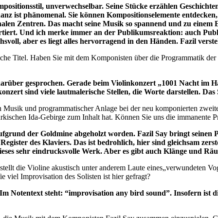
ositionsstil, unverwechselbar. Seine Stücke erzählen Geschichten
anz ist phänomenal. Sie können Kompositionselemente entdecken, d
tonalen Zentren. Das macht seine Musik so spannend und zu einem 
rtiert. Und ich merke immer an der Publikumsreaktion: auch Publ
hsvoll, aber es liegt alles hervorragend in den Händen. Fazil verst
che Titel. Haben Sie mit dem Komponisten über die Programmatik der 
rüber gesprochen. Gerade beim Violinkonzert „1001 Nacht im Ha
nzert sind viele lautmalerische Stellen, die Worte darstellen. Das
n Musik und programmatischer Anlage bei der neu komponierten zweiten
rkischen Ida-Gebirge zum Inhalt hat. Können Sie uns die immanente P
grund der Goldmine abgeholzt worden. Fazil Say bringt seinen P
Register des Klaviers. Das ist bedrohlich, hier sind gleichsam ze
dieses sehr eindrucksvolle Werk. Aber es gibt auch Klänge und Rä
, stellt die Violine akustisch unter anderem Laute eines„verwundeten Vo
 viel Improvisation des Solisten ist hier gefragt?
Im Notentext steht: “improvisation any bird sound”. Insofern ist 