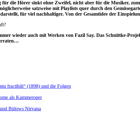
r die Hörer sinkt ohne Zweifel, nicht aber für die Musiker, zumi
glicherweise satzweise mit Playlists quer durch den Gemüsegarten
arstellt, für viel nachhaltiger. Von der Gesamtidee der Einspie
ft?
mmer wieder auch mit Werken von Fazil Say. Das Schnittke-Projek
verraten…
u fractibili“ (1898) und die Folgen
Salome als Kammeroper
s und Bülows Nirvana