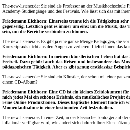
The-new-listener.de: Sie sind als Professor an der Musikhochschule 
Academy-Studiengänge und des Festivals. Wie lässt sich das mit ihrer 
Friedemann Eichhorn: Einerseits trenne ich die Tätigkeiten sehr
gegenseitig. Letztlich geht es immer um eins: um die Musik, das
sein, um die Bereiche verbinden zu können.
The-new-listener.de: Es gibt ja eine ganze Menge Pädagogen, die vor a
Konzertpraxis nicht aus den Augen zu verlieren. Liefert Ihnen das ko
Friedemann Eichhorn: In meinem künstlerischen Leben hat das Se
Freizeit. Dazu gehört auch das Reisen und insbesondere das Musi
pädagogischen Tätigkeit. Aber es gibt genug erstklassige Beispie
The-new-listener.de: Sie sind ein Künstler, der schon mit einer gan
einem CD-Album?
Friedemann Eichhorn: Eine CD ist ein kleines Zeitdokument für mi
mich jedes Mal ein schönes Erlebnis, ein musikalisches Projekt 
reine Online-Produktionen. Dieses haptische Element finde ich wic
Momentaufnahme in einer bestimmten Zeit festzuhalten.
The-new-listener.de: In einer Zeit, in der klassische Tonträger auf d
inflationär verfügbar wird, wie ändert sich dadurch Ihrer Einschätz