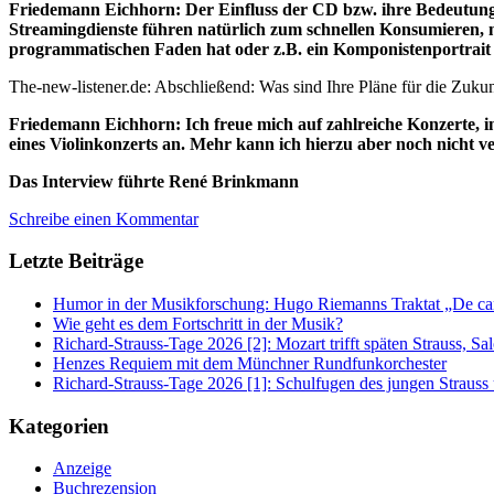
Friedemann Eichhorn: Der Einfluss der CD bzw. ihre Bedeutung fü
Streamingdienste führen natürlich zum schnellen Konsumieren, mö
programmatischen Faden hat oder z.B. ein Komponistenportrait d
The-new-listener.de: Abschließend: Was sind Ihre Pläne für die Zukun
Friedemann Eichhorn: Ich freue mich auf zahlreiche Konzerte, i
eines Violinkonzerts an. Mehr kann ich hierzu aber noch nicht 
Das Interview führte René Brinkmann
Schreibe einen Kommentar
Letzte Beiträge
Humor in der Musikforschung: Hugo Riemanns Traktat „De cant
Wie geht es dem Fortschritt in der Musik?
Richard-Strauss-Tage 2026 [2]: Mozart trifft späten Strauss, 
Henzes Requiem mit dem Münchner Rundfunkorchester
Richard-Strauss-Tage 2026 [1]: Schulfugen des jungen Straus
Kategorien
Anzeige
Buchrezension