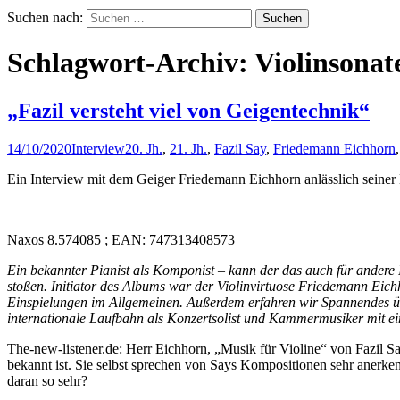
Suchen nach:
Schlagwort-Archiv: Violinsonat
„Fazil versteht viel von Geigentechnik“
14/10/2020
Interview
20. Jh.
,
21. Jh.
,
Fazil Say
,
Friedemann Eichhorn
Ein Interview mit dem Geiger Friedemann Eichhorn anlässlich seiner 
Naxos 8.574085 ; EAN: 747313408573
Ein bekannter Pianist als Komponist – kann der das auch für andere
stoßen. Initiator des Albums war der Violinvirtuose Friedemann Eichh
Einspielungen im Allgemeinen. Außerdem erfahren wir Spannendes ü
internationale Laufbahn als Konzertsolist und Kammermusiker mit ei
The-new-listener.de: Herr Eichhorn, „Musik für Violine“ von Fazil Say
bekannt ist. Sie selbst sprechen von Says Kompositionen sehr anerkenn
daran so sehr?