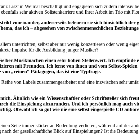
Franz Liszt in Weimar beschäftigt und engagieren sich zudem intensiv
ebenfalls sehr aktiven Solistenkarriere und Ihrer Arbeit im Trio mit Fl
 strikt voneinander, andererseits befeuern sie sich hinsichtlich
 Thema, das ich – abgesehen von zwischenmenschlichen Beziehungen
llem unterrichten, selbst aber nur wenig konzertieren oder wenig eigen
nkrete Impulse für die Ausbildung junger Musiker?
lber-Musikmachen einen sehr hohen Stellenwert. Ich empfinde es a
zieren mit Freunden. Ich lerne von ihnen und vom Selbst-Spielen 
le von „reinen“ Pädagogen, das ist eine Typfrage.
zen Reihe von Labels zusammengearbeitet und eine inzwischen sehr umfa
ch. Ähnlich wie ein Wissenschaftler oder Schriftsteller sich freut,
durch die Einspielung abzurunden. Und ich persönlich mag auch vi
htig. Obwohl ich so gut wie nie eine selbst eingespielte CD anhöre,
er einen Seite immer stärker an Bedeutung verlieren, während auf der a
ung nach der gesellschaftliche Blick auf Einspielungen? Ist die Bedeu