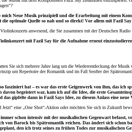
it, die Musik mit dem Komponisten Fazil Say zusammen einzuspielen. Ge
ragen“?
 mich Neue Musik prinzipiell und die Erarbeitung mit einem Kompo
ie optimale Quelle so nah und so direkt! Vor allem mit Fazil Say ist
des Violinkonzerts anwesend, die Sie zusammen mit der Deutschen Rad
iolinkonzert mit Fazil Say für die Aufnahme erneut einzustudieren
tten Sie sich mehrere Jahre lang um die Wiederentdeckung der Musik
nzip um Repertoire der Romantik und im Fall Senfter der Spätromantik
 fasziniert hat – es war das erste Geigenwerk von ihm, das ich s
h davon begeistert war, kam ich auf die Idee, die erste Gesamteins
as gipfelte dann in Fazil Says Idee, zu diesem Anlass eine neue V
 Jetzt“ eine „One Shot“-Aktion oder möchten Sie sich in Zukunft bewu
immer schon intensiv mit der musikalischen Gegenwart befasst, v
istisch von Barock bis Spätromantik reichen. Das ändert sich schon
geplant, den ich trotz seines zu frühen Todes zur musikalischen G