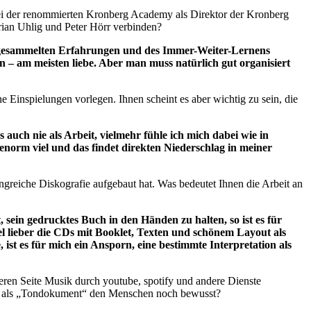
 bei der renommierten Kronberg Academy als Direktor der Kronberg
orian Uhlig und Peter Hörr verbinden?
 der gesammelten Erfahrungen und des Immer-Weiter-Lernens
 – am meisten liebe. Aber man muss natürlich gut organisiert
e Einspielungen vorlegen. Ihnen scheint es aber wichtig zu sein, die
uch nie als Arbeit, vielmehr fühle ich mich dabei wie in
enorm viel und das findet direkten Niederschlag in meiner
ngreiche Diskografie aufgebaut hat. Was bedeutet Ihnen die Arbeit an
 sein gedrucktes Buch in den Händen zu halten, so ist es für
el lieber die CDs mit Booklet, Texten und schönem Layout als
 ist es für mich ein Ansporn, eine bestimmte Interpretation als
nderen Seite Musik durch youtube, spotify und andere Dienste
tung als „Tondokument“ den Menschen noch bewusst?