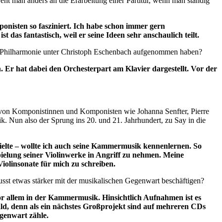
ht man anders an die Erarbeitung einer Partitur, wenn man ständig
nisten so fasziniert. Ich habe schon immer gern
 das fantastisch, weil er seine Ideen sehr anschaulich teilt.
io Philharmonie unter Christoph Eschenbach aufgenommen haben?
. Er hat dabei den Orchesterpart am Klavier dargestellt. Vor der
 von Komponistinnen und Komponisten wie Johanna Senfter, Pierre
. Nun also der Sprung ins 20. und 21. Jahrhundert, zu Say in die
pielte – wollte ich auch seine Kammermusik kennenlernen. So
pielung seiner Violinwerke in Angriff zu nehmen. Meine
iolinsonate für mich zu schreiben.
sst etwas stärker mit der musikalischen Gegenwart beschäftigen?
or allem in der Kammermusik. Hinsichtlich Aufnahmen ist es
 bald, denn als ein nächstes Großprojekt sind auf mehreren CDs
egenwart zähle.