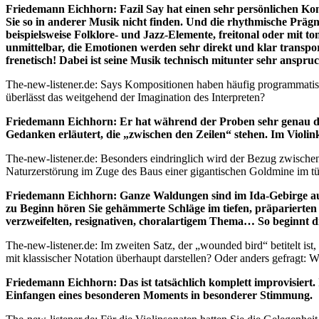
Friedemann Eichhorn: Fazil Say hat einen sehr persönlichen Komp
Sie so in anderer Musik nicht finden. Und die rhythmische Prägn
beispielsweise Folklore- und Jazz-Elemente, freitonal oder mit 
unmittelbar, die Emotionen werden sehr direkt und klar transpo
frenetisch! Dabei ist seine Musik technisch mitunter sehr anspruc
The-new-listener.de: Says Kompositionen haben häufig programmatis
überlässt das weitgehend der Imagination des Interpreten?
Friedemann Eichhorn: Er hat während der Proben sehr genau da
Gedanken erläutert, die „zwischen den Zeilen“ stehen. Im Violinko
The-new-listener.de: Besonders eindringlich wird der Bezug zwische
Naturzerstörung im Zuge des Baus einer gigantischen Goldmine im tü
Friedemann Eichhorn: Ganze Waldungen sind im Ida-Gebirge auf
zu Beginn hören Sie gehämmerte Schläge im tiefen, präparierten 
verzweifelten, resignativen, choralartigem Thema… So beginnt 
The-new-listener.de: Im zweiten Satz, der „wounded bird“ betitelt ist
mit klassischer Notation überhaupt darstellen? Oder anders gefragt: Wie
Friedemann Eichhorn: Das ist tatsächlich komplett improvisiert. 
Einfangen eines besonderen Moments in besonderer Stimmung.