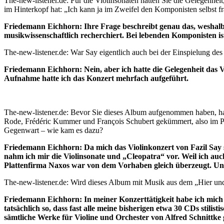
The-new-listener.de: Für die Violinsonaten hatten Sie die Gelegenhe
im Hinterkopf hat: „Ich kann ja im Zweifel den Komponisten selbst f
Friedemann Eichhorn: Ihre Frage beschreibt genau das, weshalb
musikwissenschaftlich recherchiert. Bei lebenden Komponisten ist d
The-new-listener.de: War Say eigentlich auch bei der Einspielung 
Friedemann Eichhorn: Nein, aber ich hatte die Gelegenheit das V
Aufnahme hatte ich das Konzert mehrfach aufgeführt.
The-new-listener.de: Bevor Sie dieses Album aufgenommen haben, ha
Rode, Frédéric Kummer und François Schubert gekümmert, also im Pri
Gegenwart – wie kam es dazu?
Friedemann Eichhorn: Da mich das Violinkonzert von Fazil Say so
nahm ich mir die Violinsonate und „Cleopatra“ vor. Weil ich auc
Plattenfirma Naxos war von dem Vorhaben gleich überzeugt. Und d
The-new-listener.de: Wird dieses Album mit Musik aus dem „Hier und
Friedemann Eichhorn: In meiner Konzerttätigkeit habe ich mich 
tatsächlich so, dass fast alle meine bisherigen etwa 30 CDs stil
sämtliche Werke für Violine und Orchester von Alfred Schnittke 