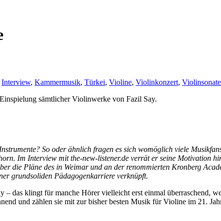
e
,
Interview
,
Kammermusik
,
Türkei
,
Violine
,
Violinkonzert
,
Violinsonate
Einspielung sämtlicher Violinwerke von Fazil Say.
 Instrumente? So oder ähnlich fragen es sich womöglich viele Musikfa
orn. Im Interview mit the-new-listener.de verrät er seine Motivation h
ber die Pläne des in Weimar und an der renommierten Kronberg Acade
ner grundsoliden Pädagogenkarriere verknüpft.
 – das klingt für manche Hörer vielleicht erst einmal überraschend, wei
end und zählen sie mit zur bisher besten Musik für Violine im 21. Jahr