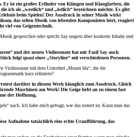
. Er ist ein großer Erfinder von Klängen und Klangfarben, die
ie ich als „westlich“ und „östlich“ bezeichnen möchte. Es gibt
Erlebnis beim Spielen! Der Ausdruck in seiner Musik wirkt
ikum, das selten Musik von lebenden Komponisten hört, reagiert
eht viel von Geigentechnik.
Musik gesprochen oder spricht Say ungern über konkrete Inhalte und
rem“ und der neuen Violinsonate hat mir Fazil Say auch
 Stück folgt quasi einer „Storyline“ mit verschiedenen Personen.
 Violinsonate mit dem Untertitel „Mount Ida“, die die
rogrammatik kurz erläutern?
rotest darüber in diesem Werk klanglich zum Ausdruck. Gleich
rstörende Maschinen am Werk! Die Geige hebt an zu einem fast
ume der Hoffnung.
gels“ nach. Ich habe mich gefragt, wie das notiert ist. Kann man das
diese Aufnahme tatsächlich eine echte Uraufführung, das