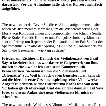
einzustudieren. Er hat dabei den Orchesterpart am Klavier
dargestellt. Vor der Aufnahme hatte ich das Konzert mehrfach
aufgeführt.
The-new-listener.de: Bevor Sie dieses Album aufgenommen haben,
hatten Sie sich mehrere Jahre lang um die Wiederentdeckung der
Musik von Komponistinnen und Komponisten wie Johanna Senfter,
Pierre Rode, Frédéric Kummer und François Schubert gekümmert,
also im Prinzip um Repertoire der Romantik und im Fall Senfter der
Spätromantik. Nun also der Sprung ins 20. und 21. Jahrhundert, zu
Say in die Gegenwart – wie kam es dazu?
Friedemann Eichhorn: Da mich das Violinkonzert von Fazil
Say so fasziniert hat – es war das erste Geigenwerk von ihm,
das ich spielte – wollte ich auch seine Kammermusik
kennenlernen. So nahm ich mir die Violinsonate und
„Cleopatra“ vor. Weil ich auch davon begeistert war, kam ich
auf die Idee, die erste Gesamteinspielung seiner Violinwerke in
Angriff zu nehmen. Meine Plattenfirma Naxos war von dem
Vorhaben gleich überzeugt. Und das gipfelte dann in Fazil Says
Idee, zu diesem Anlass eine neue Violinsonate für mich zu
schreiben.
The-new-listener.de: Wird dieses Album mit Musik aus dem „Hier