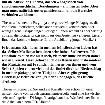
um die Musik, das Thema, das ich – abgesehen von
zwischenmenschlichen Beziehungen – am meisten liebe. Aber
man muss natürlich gut organisiert sein, um die Bereiche
verbinden zu können.
The-new-listener.de: Es gibt ja eine ganze Menge Pädagogen, die
vor allem unterrichten, selbst aber nur wenig konzertieren oder
wenig eigene Einspielungen vorlegen. Ihnen scheint es aber wichtig
zu sein, die Konzertpraxis nicht aus den Augen zu verlieren. Liefert
Ihnen das konkrete Impulse für die Ausbildung junger Musiker?
Friedemann Eichhorn: In meinem künstlerischen Leben hat
das Selber-Musikmachen einen sehr hohen Stellenwert. Ich
empfinde es auch nie als Arbeit, vielmehr fühle ich mich dabei
wie in Freizeit. Dazu gehört auch das Reisen und insbesondere
das Musizieren mit Freunden. Ich lerne von ihnen und vom
Selbst-Spielen enorm viel und das findet direkten Niederschlag
in meiner pädagogischen Tätigkeit. Aber es gibt genug
erstklassige Beispiele von „reinen“ Pädagogen, das ist eine
Typfrage.
The-new-listener.de: Sie sind ein Künstler, der schon mit einer
ganzen Reihe von Labels zusammengearbeitet und eine inzwischen
sehr umfangreiche Diskografie aufgebaut hat. Was bedeutet Ihnen
die Arbeit an einem CD-Album?