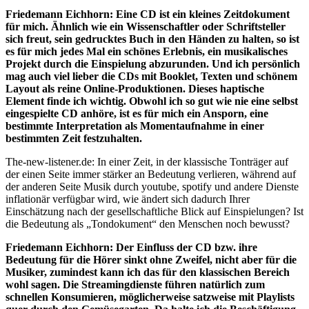
Friedemann Eichhorn: Eine CD ist ein kleines Zeitdokument
für mich. Ähnlich wie ein Wissenschaftler oder Schriftsteller
sich freut, sein gedrucktes Buch in den Händen zu halten, so ist
es für mich jedes Mal ein schönes Erlebnis, ein musikalisches
Projekt durch die Einspielung abzurunden. Und ich persönlich
mag auch viel lieber die CDs mit Booklet, Texten und schönem
Layout als reine Online-Produktionen. Dieses haptische
Element finde ich wichtig. Obwohl ich so gut wie nie eine selbst
eingespielte CD anhöre, ist es für mich ein Ansporn, eine
bestimmte Interpretation als Momentaufnahme in einer
bestimmten Zeit festzuhalten.
The-new-listener.de: In einer Zeit, in der klassische Tonträger auf
der einen Seite immer stärker an Bedeutung verlieren, während auf
der anderen Seite Musik durch youtube, spotify und andere Dienste
inflationär verfügbar wird, wie ändert sich dadurch Ihrer
Einschätzung nach der gesellschaftliche Blick auf Einspielungen? Ist
die Bedeutung als „Tondokument“ den Menschen noch bewusst?
Friedemann Eichhorn: Der Einfluss der CD bzw. ihre
Bedeutung für die Hörer sinkt ohne Zweifel, nicht aber für die
Musiker, zumindest kann ich das für den klassischen Bereich
wohl sagen. Die Streamingdienste führen natürlich zum
schnellen Konsumieren, möglicherweise satzweise mit Playlists