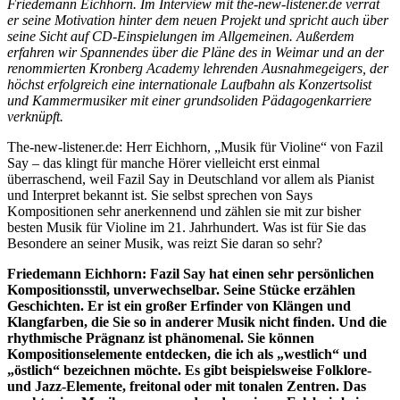
Friedemann Eichhorn. Im Interview mit the-new-listener.de verrät
er seine Motivation hinter dem neuen Projekt und spricht auch über
seine Sicht auf CD-Einspielungen im Allgemeinen. Außerdem
erfahren wir Spannendes über die Pläne des in Weimar und an der
renommierten Kronberg Academy lehrenden Ausnahmegeigers, der
höchst erfolgreich eine internationale Laufbahn als Konzertsolist
und Kammermusiker mit einer grundsoliden Pädagogenkarriere
verknüpft.
The-new-listener.de: Herr Eichhorn, „Musik für Violine“ von Fazil
Say – das klingt für manche Hörer vielleicht erst einmal
überraschend, weil Fazil Say in Deutschland vor allem als Pianist
und Interpret bekannt ist. Sie selbst sprechen von Says
Kompositionen sehr anerkennend und zählen sie mit zur bisher
besten Musik für Violine im 21. Jahrhundert. Was ist für Sie das
Besondere an seiner Musik, was reizt Sie daran so sehr?
Friedemann Eichhorn: Fazil Say hat einen sehr persönlichen
Kompositionsstil, unverwechselbar. Seine Stücke erzählen
Geschichten. Er ist ein großer Erfinder von Klängen und
Klangfarben, die Sie so in anderer Musik nicht finden. Und die
rhythmische Prägnanz ist phänomenal. Sie können
Kompositionselemente entdecken, die ich als „westlich“ und
„östlich“ bezeichnen möchte. Es gibt beispielsweise Folklore-
und Jazz-Elemente, freitonal oder mit tonalen Zentren. Das