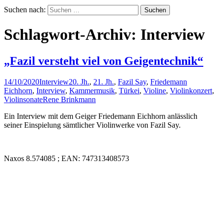
Suchen nach:
Schlagwort-Archiv: Interview
„Fazil versteht viel von Geigentechnik“
14/10/2020
Interview
20. Jh.
,
21. Jh.
,
Fazil Say
,
Friedemann
Eichhorn
,
Interview
,
Kammermusik
,
Türkei
,
Violine
,
Violinkonzert
,
Violinsonate
Rene Brinkmann
Ein Interview mit dem Geiger Friedemann Eichhorn anlässlich
seiner Einspielung sämtlicher Violinwerke von Fazil Say.
Naxos 8.574085 ; EAN: 747313408573