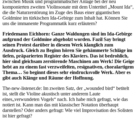
zwischen Musik und programmatischer Anlage bei der neu
komponierten zweiten Violinsonate mit dem Untertitel „Mount Ida“,
die die Naturzerstörung im Zuge des Baus einer gigantischen
Goldmine im türkischen Ida-Gebirge zum Inhalt hat. Können Sie
uns die immanente Programmatik kurz erläutern?
Friedemann Eichhorn: Ganze Waldungen sind im Ida-Gebirge
aufgrund der Goldmine abgeholzt worden. Fazil Say bringt
seinen Protest darüber in diesem Werk klanglich zum
Ausdruck. Gleich zu Beginn hören Sie gehämmerte Schläge im
tiefen, präparierten Register des Klaviers. Das ist bedrohlich,
hier sind gleichsam zerstörende Maschinen am Werk! Die Geige
hebt an zu einem fast verzweifelten, resignativen, choralartigem
Thema… So beginnt dieses sehr eindrucksvolle Werk. Aber es
gibt auch Klänge und Räume der Hoffnung.
The-new-listener.de: Im zweiten Satz, der „wounded bird“ betitelt
ist, stellt die Violine akustisch unter anderem Laute
eines„verwundeten Vogels“ nach. Ich habe mich gefragt, wie das
notiert ist. Kann man das mit klassischer Notation überhaupt
darstellen? Oder anders gefragt: Wie viel Improvisation des Solisten
ist hier gefragt?