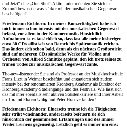
und Jetzt“ eine „One Shot“-Aktion oder möchten Sie sich in
Zukunft bewusst etwas stärker mit der musikalischen Gegenwart
beschäftigen?
Friedemann Eichhorn: In meiner Konzerttätigkeit habe ich
mich immer schon intensiv mit der musikalischen Gegenwart
befasst, vor allem in der Kammermusik. Hinsichtlich
Aufnahmen ist es tatsächlich so, dass fast alle meine bisherigen
etwa 30 CDs stilistisch von Barock bis Spätromantik reichen.
Das ändert sich schon bald, denn als ein nächstes Großprojekt
sind auf mehreren CDs sämtliche Werke für Violine und
Orchester von Alfred Schnittke geplant, den ich trotz seines zu
frühen Todes zur musikalischen Gegenwart zähle.
The-new-listener.de: Sie sind als Professor an der Musikhochschule
Franz Liszt in Weimar beschäftigt und engagieren sich zudem
intensiv bei der renommierten Kronberg Academy als Direktor der
Kronberg Academy-Studiengänge und des Festivals. Wie lässt sich
das mit ihrer ebenfalls sehr aktiven Solistenkarriere und Ihrer Arbeit
im Trio mit Florian Uhlig und Peter Hörr verbinden?
Friedemann Eichhorn: Einerseits trenne ich die Tätigkeiten
sehr strikt voneinander, andererseits befeuern sie sich
hinsichtlich der gesammelten Erfahrungen und des Immer-
Weiter-Lernens gegenseitig. Letztlich geht es immer um eins: