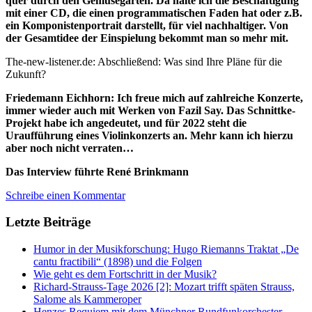
quer durch den Gemüsegarten. Da halte ich die Beschäftigung
mit einer CD, die einen programmatischen Faden hat oder z.B.
ein Komponistenportrait darstellt, für viel nachhaltiger. Von
der Gesamtidee der Einspielung bekommt man so mehr mit.
The-new-listener.de: Abschließend: Was sind Ihre Pläne für die
Zukunft?
Friedemann Eichhorn: Ich freue mich auf zahlreiche Konzerte,
immer wieder auch mit Werken von Fazil Say. Das Schnittke-
Projekt habe ich angedeutet, und für 2022 steht die
Uraufführung eines Violinkonzerts an. Mehr kann ich hierzu
aber noch nicht verraten…
Das Interview führte René Brinkmann
Schreibe einen Kommentar
Letzte Beiträge
Humor in der Musikforschung: Hugo Riemanns Traktat „De
cantu fractibili“ (1898) und die Folgen
Wie geht es dem Fortschritt in der Musik?
Richard-Strauss-Tage 2026 [2]: Mozart trifft späten Strauss,
Salome als Kammeroper
Henzes Requiem mit dem Münchner Rundfunkorchester