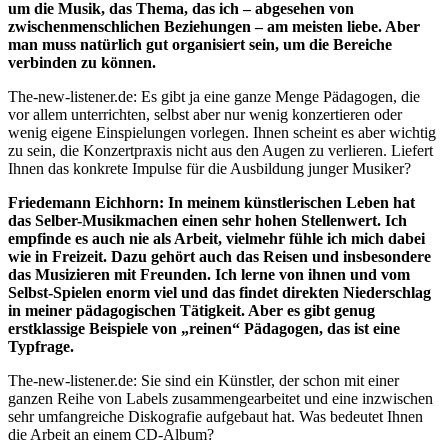
um die Musik, das Thema, das ich – abgesehen von
zwischenmenschlichen Beziehungen – am meisten liebe. Aber
man muss natürlich gut organisiert sein, um die Bereiche
verbinden zu können.
The-new-listener.de: Es gibt ja eine ganze Menge Pädagogen, die
vor allem unterrichten, selbst aber nur wenig konzertieren oder
wenig eigene Einspielungen vorlegen. Ihnen scheint es aber wichtig
zu sein, die Konzertpraxis nicht aus den Augen zu verlieren. Liefert
Ihnen das konkrete Impulse für die Ausbildung junger Musiker?
Friedemann Eichhorn: In meinem künstlerischen Leben hat
das Selber-Musikmachen einen sehr hohen Stellenwert. Ich
empfinde es auch nie als Arbeit, vielmehr fühle ich mich dabei
wie in Freizeit. Dazu gehört auch das Reisen und insbesondere
das Musizieren mit Freunden. Ich lerne von ihnen und vom
Selbst-Spielen enorm viel und das findet direkten Niederschlag
in meiner pädagogischen Tätigkeit. Aber es gibt genug
erstklassige Beispiele von „reinen“ Pädagogen, das ist eine
Typfrage.
The-new-listener.de: Sie sind ein Künstler, der schon mit einer
ganzen Reihe von Labels zusammengearbeitet und eine inzwischen
sehr umfangreiche Diskografie aufgebaut hat. Was bedeutet Ihnen
die Arbeit an einem CD-Album?