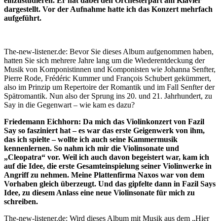
einzustudieren. Er hat dabei den Orchesterpart am Klavier
dargestellt. Vor der Aufnahme hatte ich das Konzert mehrfach
aufgeführt.
The-new-listener.de: Bevor Sie dieses Album aufgenommen haben,
hatten Sie sich mehrere Jahre lang um die Wiederentdeckung der
Musik von Komponistinnen und Komponisten wie Johanna Senfter,
Pierre Rode, Frédéric Kummer und François Schubert gekümmert,
also im Prinzip um Repertoire der Romantik und im Fall Senfter der
Spätromantik. Nun also der Sprung ins 20. und 21. Jahrhundert, zu
Say in die Gegenwart – wie kam es dazu?
Friedemann Eichhorn: Da mich das Violinkonzert von Fazil
Say so fasziniert hat – es war das erste Geigenwerk von ihm,
das ich spielte – wollte ich auch seine Kammermusik
kennenlernen. So nahm ich mir die Violinsonate und
„Cleopatra“ vor. Weil ich auch davon begeistert war, kam ich
auf die Idee, die erste Gesamteinspielung seiner Violinwerke in
Angriff zu nehmen. Meine Plattenfirma Naxos war von dem
Vorhaben gleich überzeugt. Und das gipfelte dann in Fazil Says
Idee, zu diesem Anlass eine neue Violinsonate für mich zu
schreiben.
The-new-listener.de: Wird dieses Album mit Musik aus dem „Hier