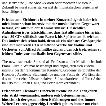
und Jetzt“ eine „One Shot“-Aktion oder möchten Sie sich in
Zukunft bewusst etwas stärker mit der musikalischen Gegenwart
beschäftigen?
Friedemann Eichhorn: In meiner Konzerttätigkeit habe ich
mich immer schon intensiv mit der musikalischen Gegenwart
befasst, vor allem in der Kammermusik. Hinsichtlich
Aufnahmen ist es tatsächlich so, dass fast alle meine bisherigen
etwa 30 CDs stilistisch von Barock bis Spätromantik reichen.
Das ändert sich schon bald, denn als ein nächstes Großprojekt
sind auf mehreren CDs sämtliche Werke für Violine und
Orchester von Alfred Schnittke geplant, den ich trotz seines zu
frühen Todes zur musikalischen Gegenwart zähle.
The-new-listener.de: Sie sind als Professor an der Musikhochschule
Franz Liszt in Weimar beschäftigt und engagieren sich zudem
intensiv bei der renommierten Kronberg Academy als Direktor der
Kronberg Academy-Studiengänge und des Festivals. Wie lässt sich
das mit ihrer ebenfalls sehr aktiven Solistenkarriere und Ihrer Arbeit
im Trio mit Florian Uhlig und Peter Hörr verbinden?
Friedemann Eichhorn: Einerseits trenne ich die Tätigkeiten
sehr strikt voneinander, andererseits befeuern sie sich
hinsichtlich der gesammelten Erfahrungen und des Immer-
Weiter-Lernens gegenseitig. Letztlich geht es immer um eins: