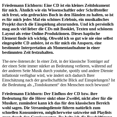
Friedemann Eichhorn: Eine CD ist ein kleines Zeitdokument
für mich. Ähnlich wie ein Wissenschaftler oder Schriftsteller
sich freut, sein gedrucktes Buch in den Händen zu halten, so ist
es für mich jedes Mal ein schönes Erlebnis, ein musikalisches
Projekt durch die Einspielung abzurunden. Und ich persönlich
mag auch viel lieber die CDs mit Booklet, Texten und schönem
Layout als reine Online-Produktionen. Dieses haptische
Element finde ich wichtig. Obwohl ich so gut wie nie eine selbst
eingespielte CD anhöre, ist es für mich ein Ansporn, eine
bestimmte Interpretation als Momentaufnahme in einer
bestimmten Zeit festzuhalten.
The-new-listener.de: In einer Zeit, in der klassische Tonträger auf
der einen Seite immer stärker an Bedeutung verlieren, während auf
der anderen Seite Musik durch youtube, spotify und andere Dienste
inflationär verfügbar wird, wie ändert sich dadurch Ihrer
Einschätzung nach der gesellschaftliche Blick auf Einspielungen? Ist
die Bedeutung als „Tondokument“ den Menschen noch bewusst?
Friedemann Eichhorn: Der Einfluss der CD bzw. ihre
Bedeutung für die Hörer sinkt ohne Zweifel, nicht aber für die
Musiker, zumindest kann ich das für den klassischen Bereich
wohl sagen. Die Streamingdienste führen natürlich zum
schnellen Konsumieren, möglicherweise satzweise mit Playlists