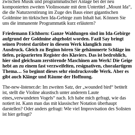
zwischen Musik und programmatischer Anlage bei der neu
komponierten zweiten Violinsonate mit dem Untertitel „Mount Ida“,
die die Naturzerstörung im Zuge des Baus einer gigantischen
Goldmine im türkischen Ida-Gebirge zum Inhalt hat. Können Sie
uns die immanente Programmatik kurz erläutern?
Friedemann Eichhorn: Ganze Waldungen sind im Ida-Gebirge
aufgrund der Goldmine abgeholzt worden. Fazil Say bringt
seinen Protest darüber in diesem Werk klanglich zum
Ausdruck. Gleich zu Beginn hören Sie gehämmerte Schläge im
tiefen, präparierten Register des Klaviers. Das ist bedrohlich,
hier sind gleichsam zerstörende Maschinen am Werk! Die Geige
hebt an zu einem fast verzweifelten, resignativen, choralartigem
Thema… So beginnt dieses sehr eindrucksvolle Werk. Aber es
gibt auch Klänge und Räume der Hoffnung.
The-new-listener.de: Im zweiten Satz, der „wounded bird“ betitelt
ist, stellt die Violine akustisch unter anderem Laute
eines„verwundeten Vogels“ nach. Ich habe mich gefragt, wie das
notiert ist. Kann man das mit klassischer Notation überhaupt
darstellen? Oder anders gefragt: Wie viel Improvisation des Solisten
ist hier gefragt?