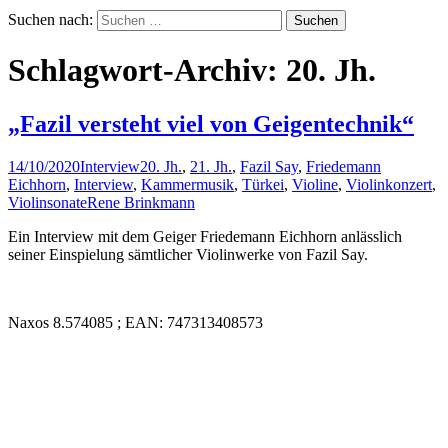
Suchen nach:
Schlagwort-Archiv: 20. Jh.
„Fazil versteht viel von Geigentechnik“
14/10/2020
Interview
20. Jh.
,
21. Jh.
,
Fazil Say
,
Friedemann
Eichhorn
,
Interview
,
Kammermusik
,
Türkei
,
Violine
,
Violinkonzert
,
Violinsonate
Rene Brinkmann
Ein Interview mit dem Geiger Friedemann Eichhorn anlässlich
seiner Einspielung sämtlicher Violinwerke von Fazil Say.
Naxos 8.574085 ; EAN: 747313408573