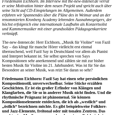
Friedemann Eichhorn. Im Interview mit the-new-listener.de verrät
er seine Motivation hinter dem neuen Projekt und spricht auch über
seine Sicht auf CD-Einspielungen im Allgemeinen. Außerdem
erfahren wir Spannendes über die Pläne des in Weimar und an der
renommierten Kronberg Academy lehrenden Ausnahmegeigers, der
höchst erfolgreich eine internationale Laufbahn als Konzertsolist
und Kammermusiker mit einer grundsoliden Pädagogenkarriere
verknüpft.
The-new-listener.de: Herr Eichhorn, „Musik für Violine“ von Fazil
Say – das klingt für manche Hörer vielleicht erst einmal
überraschend, weil Fazil Say in Deutschland vor allem als Pianist
und Interpret bekannt ist. Sie selbst sprechen von Says
Kompositionen sehr anerkennend und zählen sie mit zur bisher
besten Musik für Violine im 21. Jahrhundert. Was ist für Sie das
Besondere an seiner Musik, was reizt Sie daran so sehr?
Friedemann Eichhorn: Fazil Say hat einen sehr persönlichen
Kompositionsstil, unverwechselbar. Seine Stücke erzählen
Geschichten. Er ist ein großer Erfinder von Klängen und
Klangfarben, die Sie so in anderer Musik nicht finden. Und die
rhythmische Prägnanz ist phänomenal. Sie können
Kompositionselemente entdecken, die ich als „westlich“ und
„östlich“ bezeichnen möchte. Es gibt beispielsweise Folklore-
und Jazz-Elemente, freitonal oder mit tonalen Zentren. Das