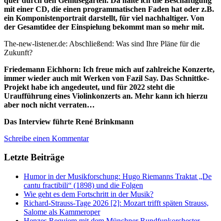
quer durch den Gemüsegarten. Da halte ich die Beschäftigung
mit einer CD, die einen programmatischen Faden hat oder z.B.
ein Komponistenportrait darstellt, für viel nachhaltiger. Von
der Gesamtidee der Einspielung bekommt man so mehr mit.
The-new-listener.de: Abschließend: Was sind Ihre Pläne für die
Zukunft?
Friedemann Eichhorn: Ich freue mich auf zahlreiche Konzerte,
immer wieder auch mit Werken von Fazil Say. Das Schnittke-
Projekt habe ich angedeutet, und für 2022 steht die
Uraufführung eines Violinkonzerts an. Mehr kann ich hierzu
aber noch nicht verraten…
Das Interview führte René Brinkmann
Schreibe einen Kommentar
Letzte Beiträge
Humor in der Musikforschung: Hugo Riemanns Traktat „De
cantu fractibili“ (1898) und die Folgen
Wie geht es dem Fortschritt in der Musik?
Richard-Strauss-Tage 2026 [2]: Mozart trifft späten Strauss,
Salome als Kammeroper
Henzes Requiem mit dem Münchner Rundfunkorchester