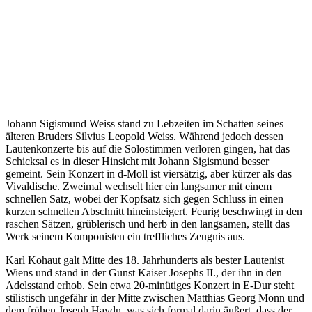
Johann Sigismund Weiss stand zu Lebzeiten im Schatten seines
älteren Bruders Silvius Leopold Weiss. Während jedoch dessen
Lautenkonzerte bis auf die Solostimmen verloren gingen, hat das
Schicksal es in dieser Hinsicht mit Johann Sigismund besser
gemeint. Sein Konzert in d-Moll ist viersätzig, aber kürzer als das
Vivaldische. Zweimal wechselt hier ein langsamer mit einem
schnellen Satz, wobei der Kopfsatz sich gegen Schluss in einen
kurzen schnellen Abschnitt hineinsteigert. Feurig beschwingt in den
raschen Sätzen, grüblerisch und herb in den langsamen, stellt das
Werk seinem Komponisten ein treffliches Zeugnis aus.
Karl Kohaut galt Mitte des 18. Jahrhunderts als bester Lautenist
Wiens und stand in der Gunst Kaiser Josephs II., der ihn in den
Adelsstand erhob. Sein etwa 20-minütiges Konzert in E-Dur steht
stilistisch ungefähr in der Mitte zwischen Matthias Georg Monn und
dem frühen Joseph Haydn, was sich formal darin äußert, dass der