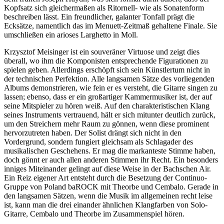
Kopfsatz sich gleichermaßen als Ritornell- wie als Sonatenform
beschreiben lässt. Ein freundlicher, galanter Tonfall prägt die
Ecksätze, namentlich das im Menuett-Zeitmaß gehaltene Finale. Sie
umschließen ein arioses Larghetto in Moll.
Krzysztof Meisinger ist ein souveräner Virtuose und zeigt dies
überall, wo ihm die Komponisten entsprechende Figurationen zu
spielen geben. Allerdings erschöpft sich sein Künstlertum nicht in
der technischen Perfektion. Alle langsamen Sätze des vorliegenden
Albums demonstrieren, wie fein er es versteht, die Gitarre singen zu
lassen; ebenso, dass er ein großartiger Kammermusiker ist, der auf
seine Mitspieler zu hören weiß. Auf den charakteristischen Klang
seines Instruments vertrauend, hält er sich mitunter deutlich zurück,
um den Streichern mehr Raum zu gönnen, wenn diese prominent
hervorzutreten haben. Der Solist drängt sich nicht in den
Vordergrund, sondern fungiert gleichsam als Schlagader des
musikalischen Geschehens. Er mag die markanteste Stimme haben,
doch gönnt er auch allen anderen Stimmen ihr Recht. Ein besonders
inniges Miteinander gelingt auf diese Weise in der Bachschen Air.
Ein Reiz eigener Art entsteht durch die Besetzung der Continuo-
Gruppe von Poland baROCK mit Theorbe und Cembalo. Gerade in
den langsamen Sätzen, wenn die Musik im allgemeinen recht leise
ist, kann man die drei einander ähnlichen Klangfarben von Solo-
Gitarre, Cembalo und Theorbe im Zusammenspiel hören.