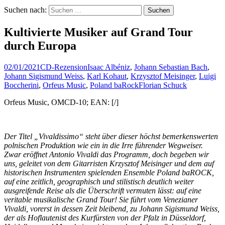
Suchen nach:
Kultivierte Musiker auf Grand Tour
durch Europa
02/01/2021
CD-Rezension
Isaac Albéniz
,
Johann Sebastian Bach
,
Johann Sigismund Weiss
,
Karl Kohaut
,
Krzysztof Meisinger
,
Luigi
Boccherini
,
Orfeus Music
,
Poland baRock
Florian Schuck
Orfeus Music, OMCD-10; EAN: [/]
Der Titel „Vivaldissimo“ steht über dieser höchst bemerkenswerten
polnischen Produktion wie ein in die Irre führender Wegweiser.
Zwar eröffnet Antonio Vivaldi das Programm, doch begeben wir
uns, geleitet von dem Gitarristen Krzysztof Meisinger und dem auf
historischen Instrumenten spielenden Ensemble Poland baROCK,
auf eine zeitlich, geographisch und stilistisch deutlich weiter
ausgreifende Reise als die Überschrift vermuten lässt: auf eine
veritable musikalische Grand Tour! Sie führt vom Venezianer
Vivaldi, vorerst in dessen Zeit bleibend, zu Johann Sigismund Weiss,
der als Hoflautenist des Kurfürsten von der Pfalz in Düsseldorf,