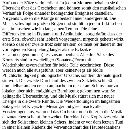
Aufbau der Sätze verinnerlicht. In jedem Moment behalten sie die
Übersicht über das Geschehen und können somit den musikalischen
Verlauf als Folge einander bedingender Ereignisse darstellen.
Nirgends wirken die Klänge unbedacht aneinandergereiht. Die
Musik schwingt in großen Bögen und strahlt in jedem Takt Leben
aus, im raschen wie im langsamen Tempo. Die feine
Differenzierung in Dynamik und Artikulation sorgt dafür, dass der
erste Satz, obwohl sehr lebhaft vorgetragen, nirgends gehetzt wirkt,
ebenso dass der zweite trotz sehr breitem Zeitmaß (er dauert in der
vorliegenden Einspielung länger als die Ecksätze
zusammengenommen) fest zusammenhält. Alle drei Sätze des
Konzerts sind in zweiteiliger (Sonaten-)Form mit
Wiederholungsvorschriften für beide Teile geschrieben. Diese
werden auch alle ausgeführt, aber keineswegs als bloße
Pflichtschuldigkeit philologischer Ursache, sondern dramaturgisch
sinnvoll: Der zweite Durchlauf des zweiten Satzteils schließt
unmittelbar an den ersten an, nachdem dieser am Schluss nur zu
lokaler, aber nicht endgültiger Beruhigung gekommen war. So
gelingt die Überraschung, und die Musik stürzt sich mit neuer
Energie in die zweite Runde. Die Wiederholungen im langsamen
Satz gestaltet Krzysztof Meisinger mit geschmackvollen
Verzierungen aus, während das Orchester noch tiefer in die Musik
einzutauchen scheint. Im zweiten Durchlauf des Kopfsatzes erlaubt
sich der Solist einen kleinen Scherz, indem er vor dem letzten Tutti
in einer kleinen Kadenz die Verwandtschaft des Hauptgedankens