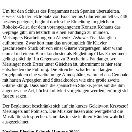
Um für den Schluss des Programms nach Spanien überzuleiten,
erweist sich der letzte Satz von Boccherinis Gitarrenquintett G. 448
bestens geeignet, beginnt doch seine Einleitung im gleichem
Rokoko-Geist, der dem vorangegangenen Konzert Kohauts das
Gepräge gibt, um letztlich in einen Fandango zu münden.
Meisingers Bearbeitung von Albéniz‘
Asturias
lässt klanglich
aufhorchen. Zwar hört man das ursprünglich für Klavier
geschriebene Stück oft von einer Gitarre vorgetragen, aber wann
einmal mit einem Barockorchester als Begleitung? Das Experiment
gelingt prächtig! Im Gegensatz zu Boccherinis Fandango, wo
Meisinger noch Erster unter Gleichen ist, übernimmt er hier sehr
entschieden die Führung. Die Streicher schaffen mit langen
Orgelpunkten eine weiträumige Atmosphäre, während das Cembalo
mit harten Arpeggien und Stützakkorden wie eine große zweite
Gitarre klingt. Dass auch die spanischen Stücke, jedes auf die ihm
angemessene Art, höchst kultiviert vorgetragen werden, erübrigt sich
fast zu sagen.
Der Begleittext beschränkt sich auf ein kurzes Geleitwort Krzysztof
Meisingers auf Polnisch. Die Musiker lassen also weitgehend die
Musik für sich sprechen. Und das tut sie in ihren Händen wahrlich
ausgezeichnet.
Norbert Florian Schuck [Januar 2021]