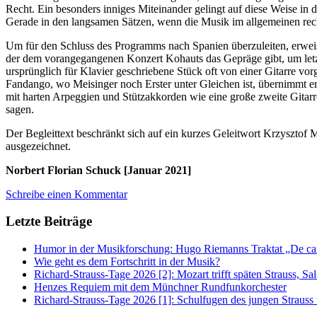
Recht. Ein besonders inniges Miteinander gelingt auf diese Weise i
Gerade in den langsamen Sätzen, wenn die Musik im allgemeinen rech
Um für den Schluss des Programms nach Spanien überzuleiten, erweist
der dem vorangegangenen Konzert Kohauts das Gepräge gibt, um let
ursprünglich für Klavier geschriebene Stück oft von einer Gitarre v
Fandango, wo Meisinger noch Erster unter Gleichen ist, übernimmt e
mit harten Arpeggien und Stützakkorden wie eine große zweite Gitarre 
sagen.
Der Begleittext beschränkt sich auf ein kurzes Geleitwort Krzysztof 
ausgezeichnet.
Norbert Florian Schuck [Januar 2021]
Schreibe einen Kommentar
Letzte Beiträge
Humor in der Musikforschung: Hugo Riemanns Traktat „De cant
Wie geht es dem Fortschritt in der Musik?
Richard-Strauss-Tage 2026 [2]: Mozart trifft späten Strauss, 
Henzes Requiem mit dem Münchner Rundfunkorchester
Richard-Strauss-Tage 2026 [1]: Schulfugen des jungen Straus