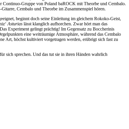
ung der Continuo-Gruppe von Poland baROCK mit Theorbe und Cembalo.
olo-Gitarre, Cembalo und Theorbe im Zusammenspiel hören.
geeignet, beginnt doch seine Einleitung im gleichem Rokoko-Geist,
niz‘
Asturias
lässt klanglich aufhorchen. Zwar hört man das
? Das Experiment gelingt prächtig! Im Gegensatz zu Boccherinis
en Orgelpunkten eine weiträumige Atmosphäre, während das Cembalo
 Art, höchst kultiviert vorgetragen werden, erübrigt sich fast zu
für sich sprechen. Und das tut sie in ihren Händen wahrlich