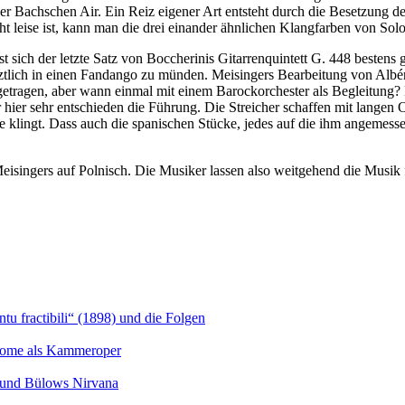
n der Bachschen Air. Ein Reiz eigener Art entsteht durch die Besetz
t leise ist, kann man die drei einander ähnlichen Klangfarben von S
 sich der letzte Satz von Boccherinis Gitarrenquintett G. 448 bestens 
ztlich in einen Fandango zu münden. Meisingers Bearbeitung von Albé
orgetragen, aber wann einmal mit einem Barockorchester als Begleitung
r hier sehr entschieden die Führung. Die Streicher schaffen mit lang
klingt. Dass auch die spanischen Stücke, jedes auf die ihm angemessene
Meisingers auf Polnisch. Die Musiker lassen also weitgehend die Musik 
u fractibili“ (1898) und die Folgen
Salome als Kammeroper
s und Bülows Nirvana