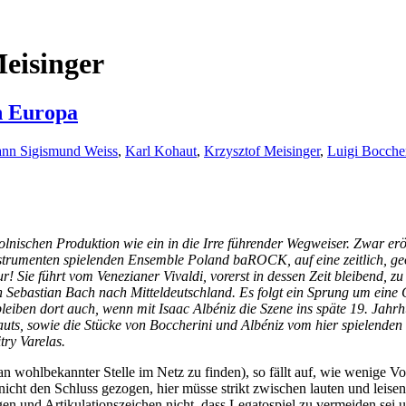
eisinger
h Europa
ann Sigismund Weiss
,
Karl Kohaut
,
Krzysztof Meisinger
,
Luigi Boccher
olnischen Produktion wie ein in die Irre führender Wegweiser. Zwar er
trumenten spielenden Ensemble Poland baROCK, auf eine zeitlich, geogr
r! Sie führt vom Venezianer Vivaldi, vorerst in dessen Zeit bleibend, 
n Sebastian Bach nach Mitteldeutschland. Es folgt ein Sprung um eine
eiben dort auch, wenn mit Isaac Albéniz die Szene ins späte 19. Jahrh
ts, sowie die Stücke von Boccherini und Albéniz vom hier spielenden 
ry Varelas.
 wohlbekannter Stelle im Netz zu finden), so fällt auf, wie wenige Vo
t den Schluss gezogen, hier müsse strikt zwischen lauten und leisen
en und Artikulationszeichen nicht, dass Legatospiel zu vermeiden sei