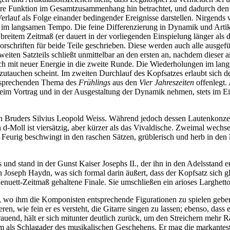
f ihre Funktion im Gesamtzusammenhang hin betrachtet, und dadurch den
rlauf als Folge einander bedingender Ereignisse darstellen. Nirgends
im langsamen Tempo. Die feine Differenzierung in Dynamik und Artikula
hr breitem Zeitmaß (er dauert in der vorliegenden Einspielung länger 
schriften für beide Teile geschrieben. Diese werden auch alle ausgefüh
eiten Satzteils schließt unmittelbar an den ersten an, nachdem dieser a
ch mit neuer Energie in die zweite Runde. Die Wiederholungen im lang
utauchen scheint. Im zweiten Durchlauf des Kopfsatzes erlaubt sich der 
tsprechenden Thema des
Frühlings
aus den
Vier Jahreszeiten
offenlegt.
r beim Vortrag und in der Ausgestaltung der Dynamik nehmen, stets im E
n Bruders Silvius Leopold Weiss. Während jedoch dessen Lautenkonzerte
 d-Moll ist viersätzig, aber kürzer als das Vivaldische. Zweimal wechse
. Feurig beschwingt in den raschen Sätzen, grüblerisch und herb in den
 und stand in der Gunst Kaiser Josephs II., der ihn in den Adelsstand e
oseph Haydn, was sich formal darin äußert, dass der Kopfsatz sich gle
Menuett-Zeitmaß gehaltene Finale. Sie umschließen ein arioses Larghetto
ll, wo ihm die Komponisten entsprechende Figurationen zu spielen geben.
n, wie fein er es versteht, die Gitarre singen zu lassen; ebenso, dass e
trauend, hält er sich mitunter deutlich zurück, um den Streichern meh
hsam als Schlagader des musikalischen Geschehens. Er mag die markante