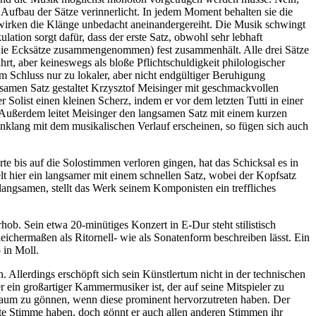
 Aufbau der Sätze verinnerlicht. In jedem Moment behalten sie die
 wirken die Klänge unbedacht aneinandergereiht. Die Musik schwingt
tion sorgt dafür, dass der erste Satz, obwohl sehr lebhaft
als die Ecksätze zusammengenommen) fest zusammenhält. Alle drei Sätze
rt, aber keineswegs als bloße Pflichtschuldigkeit philologischer
m Schluss nur zu lokaler, aber nicht endgültiger Beruhigung
samen Satz gestaltet Krzysztof Meisinger mit geschmackvollen
Solist einen kleinen Scherz, indem er vor dem letzten Tutti in einer
 Außerdem leitet Meisinger den langsamen Satz mit einem kurzen
inklang mit dem musikalischen Verlauf erscheinen, so fügen sich auch
 bis auf die Solostimmen verloren gingen, hat das Schicksal es in
lt hier ein langsamer mit einem schnellen Satz, wobei der Kopfsatz
 langsamen, stellt das Werk seinem Komponisten ein treffliches
rhob. Sein etwa 20-minütiges Konzert in E-Dur steht stilistisch
ichermaßen als Ritornell- wie als Sonatenform beschreiben lässt. Ein
 in Moll.
 Allerdings erschöpft sich sein Künstlertum nicht in der technischen
r ein großartiger Kammermusiker ist, der auf seine Mitspieler zu
r Raum zu gönnen, wenn diese prominent hervorzutreten haben. Der
ste Stimme haben, doch gönnt er auch allen anderen Stimmen ihr