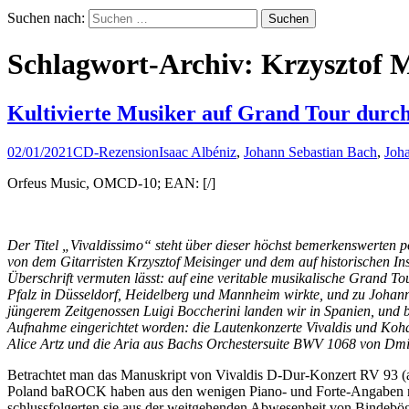
Suchen nach:
Schlagwort-Archiv: Krzysztof M
Kultivierte Musiker auf Grand Tour durc
02/01/2021
CD-Rezension
Isaac Albéniz
,
Johann Sebastian Bach
,
Joh
Orfeus Music, OMCD-10; EAN: [/]
Der Titel „Vivaldissimo“ steht über dieser höchst bemerkenswerten p
von dem Gitarristen Krzysztof Meisinger und dem auf historischen Ins
Überschrift vermuten lässt: auf eine veritable musikalische Grand Tou
Pfalz in Düsseldorf, Heidelberg und Mannheim wirkte, und zu Johan
jüngerem Zeitgenossen Luigi Boccherini landen wir in Spanien, und bl
Aufnahme eingerichtet worden: die Lautenkonzerte Vivaldis und Kohau
Alice Artz und die Aria aus Bachs Orchestersuite BWV 1068 von Dmit
Betrachtet man das Manuskript von Vivaldis D-Dur-Konzert RV 93 (an
Poland baROCK haben aus den wenigen Piano- und Forte-Angaben nich
schlussfolgerten sie aus der weitgehenden Abwesenheit von Bindebög