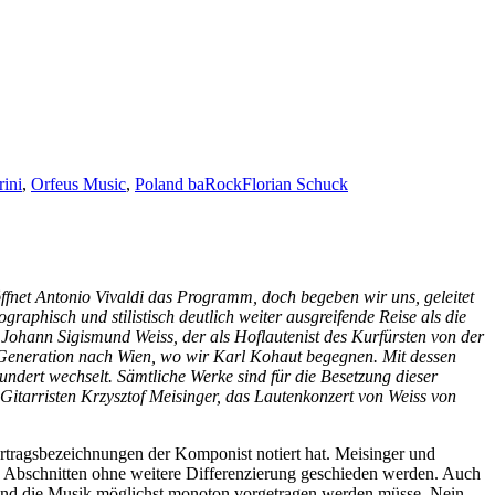
ini
,
Orfeus Music
,
Poland baRock
Florian Schuck
öffnet Antonio Vivaldi das Programm, doch begeben wir uns, geleitet
aphisch und stilistisch deutlich weiter ausgreifende Reise als die
zu Johann Sigismund Weiss, der als Hoflautenist des Kurfürsten von der
 Generation nach Wien, wo wir Karl Kohaut begegnen. Mit dessen
undert wechselt. Sämtliche Werke sind für die Besetzung dieser
Gitarristen Krzysztof Meisinger, das Lautenkonzert von Weiss von
rtragsbezeichnungen der Komponist notiert hat. Meisinger und
 Abschnitten ohne weitere Differenzierung geschieden werden. Auch
 und die Musik möglichst monoton vorgetragen werden müsse. Nein,