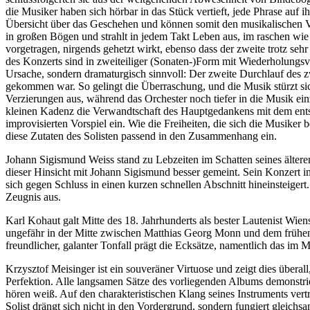
die Musiker haben sich hörbar in das Stück vertieft, jede Phrase au
Übersicht über das Geschehen und können somit den musikalischen Ve
in großen Bögen und strahlt in jedem Takt Leben aus, im raschen wie 
vorgetragen, nirgends gehetzt wirkt, ebenso dass der zweite trotz se
des Konzerts sind in zweiteiliger (Sonaten-)Form mit Wiederholungsvor
Ursache, sondern dramaturgisch sinnvoll: Der zweite Durchlauf des zw
gekommen war. So gelingt die Überraschung, und die Musik stürzt si
Verzierungen aus, während das Orchester noch tiefer in die Musik einz
kleinen Kadenz die Verwandtschaft des Hauptgedankens mit dem en
improvisierten Vorspiel ein. Wie die Freiheiten, die sich die Musike
diese Zutaten des Solisten passend in den Zusammenhang ein.
Johann Sigismund Weiss stand zu Lebzeiten im Schatten seines ältere
dieser Hinsicht mit Johann Sigismund besser gemeint. Sein Konzert in
sich gegen Schluss in einen kurzen schnellen Abschnitt hineinsteigert
Zeugnis aus.
Karl Kohaut galt Mitte des 18. Jahrhunderts als bester Lautenist Wiens
ungefähr in der Mitte zwischen Matthias Georg Monn und dem frühen J
freundlicher, galanter Tonfall prägt die Ecksätze, namentlich das im 
Krzysztof Meisinger ist ein souveräner Virtuose und zeigt dies übera
Perfektion. Alle langsamen Sätze des vorliegenden Albums demonstriere
hören weiß. Auf den charakteristischen Klang seines Instruments ver
Solist drängt sich nicht in den Vordergrund, sondern fungiert gleic