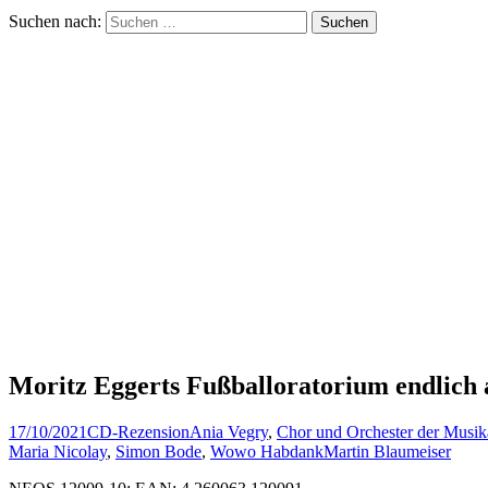
Suchen nach:
Moritz Eggerts Fußballoratorium endlich
17/10/2021
CD-Rezension
Ania Vegry
,
Chor und Orchester der Musika
Maria Nicolay
,
Simon Bode
,
Wowo Habdank
Martin Blaumeiser