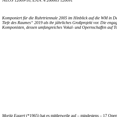
NEOS 12009-10; EAN: 4 260063 120091
Komponiert für die Ruhrtriennale 2005 im Hinblick auf die WM in De
Tiefe des Raumes“ 2019 als ihr jährliches Großprojekt vor. Die eng
Komponisten, dessen umfangreiches Vokal- und Opernschaffen auf Tontr
Moritz Eggert
(*1965) hat es mittlerweile auf – mindestens – 17 Oper