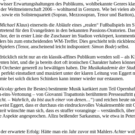
isser Erwartungshaltungen des Publikums, wohlbekannte Genres klassis
der Weltmeisterschaft 2006 – wohltuend in Grenzen. Wie bei vielen abe
, sowie ein Solistenquartett (Sopran, Mezzosopran, Tenor und Bariton),
Michael Klaus
) einerseits die Abläufe eines „realen“ Fußballspiels im S
ertretend für den Evangelisten in den bekannten Passions-Oratorien. Da
hor, der in erster Linie die Zuschauer im Stadion verkörpert, kommentie
lers bis zum entscheidenden WM-Treffer. Dies geschieht teils rückblen
ielers (Tenor, anscheinend leicht indisponiert:
Simon Bode
) selbst.
ücklich nicht nur an ein klassik-affines Publikum wenden soll – als K
nten hört, und die ja bereits dort oft ironischen Charakter haben könn
 und Orchester generell zu bewältigen haben. Die
Musikakademie der Studi
 perfekt einstudiert und musiziert unter der klaren Leitung von Eggert
mie bei solch dicken Schinken kann immer wieder nur erstaunen.
Nicolay
geben ihr Bestes) bestimmte Musik karikiert zum Teil Opernhaft
u-eins-Vertonung – von Giovanni Trapattonis berühmtem Presseauftritt
cht. – Wahrlich, du bist auch einer von denen…“
) und reichen heute n
eweist Eggert, dass er durchaus ein eindrucksvolles Vokalensemble mit
zeit
wünschte man sich, dass es straffer voranginge – verständlich, über
he Aspekte angesprochen. Allzu beißender Sarkasmus, wie etwa in Pete
 der erwartete Erfolg: Hätte man ein Jahr zuvor mit Mahlers
Achter
wohl