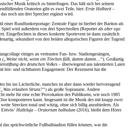
cher Musik kritisch zu hinterfragen. Das hält sich bei seinem
ndfüllenden Oratorien gibt es zwei Teile, hier:
Erste Halbzeit –
 das noch um drei Sprecher ergänzt wird.
til einer Rundfunkreportage: Zentrale Figur ist hierbei der Bariton als
s Spiel wird außerdem von drei Sprechrollen (Reporter als
alter ego
rt. Eingeflochten in dieses konkrete Sportevent ist dann zusätzlich
denartig, sekundiert von den beiden allegorischen Figuren der Tugend
langcollage einiges an vertrauten Fan- bzw. Stadiongesängen,
en
(„Weine nicht, wenn ein Törchen fällt, damm damm…“
). Großartig
enstiftung des deutschen Volkes
– überwiegend aus talentierten Laien
 mit hör- und sichtbarem Engagement: Der Rezensent hat die
es bis ins Lächerliche, manches ist aber dann wieder hervorragend
(„Was erlauben Strunz?“
) als große Sopranarie. Andere
icht mehr für eine echte Provokation des Publikums, wie noch 1985
 Chor komponieren kann. Insgesamt ist die Musik des mit knapp zwei
 weite Strecken tonal und witzig, ohne sich billig anzubiedern. Als
r Eötvös‘
Halleluja – Oratorium balbulum
(2016), bleibt dem Hörer
 das sprichwörtliche Fußballstadion füllen können, war die