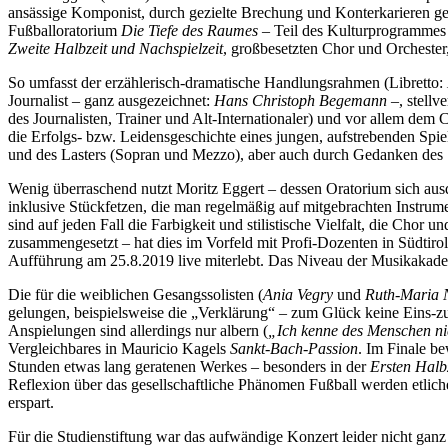
ansässige Komponist, durch gezielte Brechung und Konterkarieren gew
Fußballoratorium
Die Tiefe des Raumes
– Teil des Kulturprogrammes 
Zweite Halbzeit und Nachspielzeit
, großbesetzten Chor und Orchester
So umfasst der erzählerisch-dramatische Handlungsrahmen (Libretto:
Journalist – ganz ausgezeichnet:
Hans Christoph Begemann
–, stellv
des Journalisten, Trainer und Alt-Internationaler) und vor allem dem C
die Erfolgs- bzw. Leidensgeschichte eines jungen, aufstrebenden Spie
und des Lasters (Sopran und Mezzo), aber auch durch Gedanken des Sp
Wenig überraschend nutzt Moritz Eggert – dessen Oratorium sich ausdr
inklusive Stückfetzen, die man regelmäßig auf mitgebrachten Instrume
sind auf jeden Fall die Farbigkeit und stilistische Vielfalt, die Chor
zusammengesetzt – hat dies im Vorfeld mit Profi-Dozenten in Südtirol
Aufführung am 25.8.2019 live miterlebt. Das Niveau der Musikakade
Die für die weiblichen Gesangssolisten (
Ania Vegry
und
Ruth-Maria 
gelungen, beispielsweise die „Verklärung“ – zum Glück keine Eins-z
Anspielungen sind allerdings nur albern (
„Ich kenne des Menschen ni
Vergleichbares in Mauricio Kagels
Sankt-Bach-Passion
. Im Finale b
Stunden etwas lang geratenen Werkes – besonders in der
Ersten Halb
Reflexion über das gesellschaftliche Phänomen Fußball werden etlic
erspart.
Für die Studienstiftung war das aufwändige Konzert leider nicht ganz