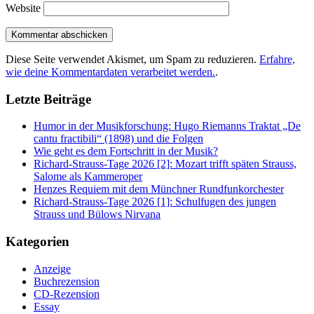
Website
Diese Seite verwendet Akismet, um Spam zu reduzieren.
Erfahre,
wie deine Kommentardaten verarbeitet werden.
.
Letzte Beiträge
Humor in der Musikforschung: Hugo Riemanns Traktat „De
cantu fractibili“ (1898) und die Folgen
Wie geht es dem Fortschritt in der Musik?
Richard-Strauss-Tage 2026 [2]: Mozart trifft späten Strauss,
Salome als Kammeroper
Henzes Requiem mit dem Münchner Rundfunkorchester
Richard-Strauss-Tage 2026 [1]: Schulfugen des jungen
Strauss und Bülows Nirvana
Kategorien
Anzeige
Buchrezension
CD-Rezension
Essay