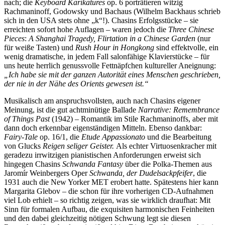
nach; die
Keyboard Karikatures
op. 6 porträtieren witzig
Rachmaninoff, Godowsky und Bachaus (Wilhelm Backhaus schrieb
sich in den USA stets ohne „k“!). Chasins Erfolgsstücke – sie
erreichten sofort hohe Auflagen – waren jedoch die
Three Chinese
Pieces
:
A Shanghai Tragedy, Flirtation in a Chinese Garden
(nur
für weiße Tasten) und
Rush Hour in Hongkong
sind effektvolle, ein
wenig dramatische, in jedem Fall salonfähige Klavierstücke – für
uns heute herrlich genussvolle Fettnäpfchen kultureller Aneignung:
„Ich habe sie mit der ganzen Autorität eines Menschen geschrieben,
der nie in der Nähe des Orients gewesen ist.“
Musikalisch am anspruchsvollsten, auch nach Chasins eigener
Meinung, ist die gut achtminütige Ballade
Narrative: Remembrance
of Things Past
(1942) – Romantik im Stile Rachmaninoffs, aber mit
dann doch erkennbar eigenständigen Mitteln. Ebenso dankbar:
Fairy-Tale
op. 16/1, die
Etude Appassionato
und die Bearbeitung
von Glucks
Reigen seliger Geister.
Als echter Virtuosenkracher mit
geradezu irrwitzigen pianistischen Anforderungen erweist sich
hingegen Chasins
Schwanda Fantasy
über die Polka-Themen aus
Jaromír Weinbergers Oper
Schwanda, der Dudelsackpfeifer
, die
1931 auch die New Yorker MET erobert hatte. Spätestens hier kann
Margarita Glebov – die schon für ihre vorherigen CD-Aufnahmen
viel Lob erhielt – so richtig zeigen, was sie wirklich draufhat: Mit
Sinn für formalen Aufbau, die exquisiten harmonischen Feinheiten
und den dabei gleichzeitig nötigen Schwung legt sie diesen