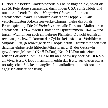
Blieben die beiden Klavierkonzerte bis heute ungedruckt, spielt die
aus St. Petersburg stammende, dann in den USA ausgebildete und
nun dort lebende Pianistin
Margarita Glebov
auf der neu
erschienenen, exakt 90 Minuten dauernden Doppel-CD alle
veröffentlichten Soloklavierwerke Chasins, vieles davon als
Ersteinspielung. Die
24 Preludes
durch alle Dur- und Molltonarten
erschienen 1928 – jeweils 6 unter den Opusnummern 10–13 – und
tragen Widmungen auch an mehrere Pianisten. Obwohl technisch
recht anspruchsvoll, kommt der Zyklus keinesfalls an Vorbilder wie
Skrjabin, Cui, geschweige denn Chopin heran. Trotzdem finden sich
darunter einige recht hübsche Miniaturen: z. B. der Gershwin
gewidmete „Marsch“ (Nr. 5 D-Dur), Nr. 12 H-Dur mit seinen
wilden Girlanden, Nr. 13 Ges-Dur an Godowsky oder Nr. 18 f-Moll
an Myra Hess. Glebov macht immerhin das Beste aus diesen etwas
nostalgischen Stücken: klanglich fein artikuliert und insbesondere
agogisch äußerst schlüssig.