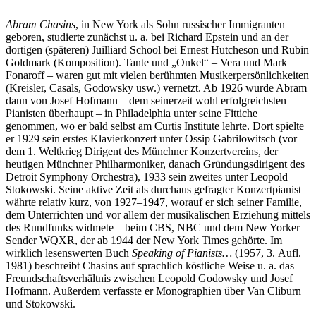
Abram Chasins
, in New York als Sohn russischer Immigranten
geboren, studierte zunächst u. a. bei Richard Epstein und an der
dortigen (späteren) Juilliard School bei Ernest Hutcheson und Rubin
Goldmark (Komposition). Tante und „Onkel“ – Vera und Mark
Fonaroff – waren gut mit vielen berühmten Musikerpersönlichkeiten
(Kreisler, Casals, Godowsky usw.) vernetzt. Ab 1926 wurde Abram
dann von Josef Hofmann – dem seinerzeit wohl erfolgreichsten
Pianisten überhaupt – in Philadelphia unter seine Fittiche
genommen, wo er bald selbst am Curtis Institute lehrte. Dort spielte
er 1929 sein erstes Klavierkonzert unter Ossip Gabrilowitsch (vor
dem 1. Weltkrieg Dirigent des Münchner Konzertvereins, der
heutigen Münchner Philharmoniker, danach Gründungsdirigent des
Detroit Symphony Orchestra), 1933 sein zweites unter Leopold
Stokowski. Seine aktive Zeit als durchaus gefragter Konzertpianist
währte relativ kurz, von 1927–1947, worauf er sich seiner Familie,
dem Unterrichten und vor allem der musikalischen Erziehung mittels
des Rundfunks widmete – beim CBS, NBC und dem New Yorker
Sender WQXR, der ab 1944 der New York Times gehörte. Im
wirklich lesenswerten Buch
Speaking of Pianists…
(1957, 3. Aufl.
1981) beschreibt Chasins auf sprachlich köstliche Weise u. a. das
Freundschaftsverhältnis zwischen Leopold Godowsky und Josef
Hofmann. Außerdem verfasste er Monographien über Van Cliburn
und Stokowski.