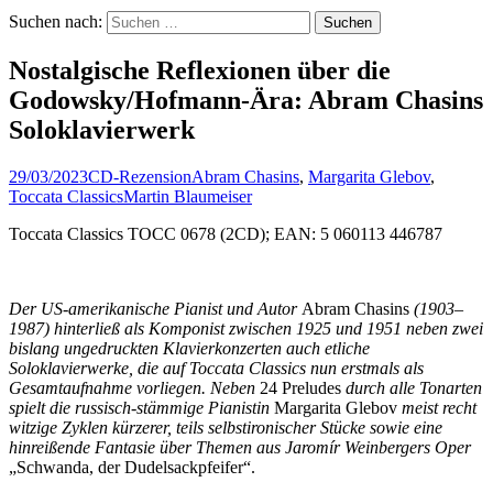
Suchen nach:
Nostalgische Reflexionen über die
Godowsky/Hofmann-Ära: Abram Chasins
Soloklavierwerk
29/03/2023
CD-Rezension
Abram Chasins
,
Margarita Glebov
,
Toccata Classics
Martin Blaumeiser
Toccata Classics TOCC 0678 (2CD); EAN: 5 060113 446787
Der US-amerikanische Pianist und Autor
Abram Chasins
(1903–
1987) hinterließ als Komponist zwischen 1925 und 1951 neben zwei
bislang ungedruckten Klavierkonzerten auch etliche
Soloklavierwerke, die auf Toccata Classics nun erstmals als
Gesamtaufnahme vorliegen. Neben
24 Preludes
durch alle Tonarten
spielt die russisch-stämmige Pianistin
Margarita Glebov
meist recht
witzige Zyklen kürzerer, teils selbstironischer Stücke sowie eine
hinreißende Fantasie über Themen aus Jaromír Weinbergers Oper
„Schwanda, der Dudelsackpfeifer“.