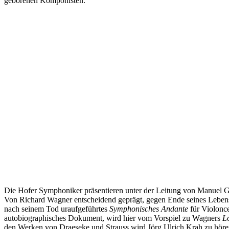
geborenen Komponisten.
Die Hofer Symphoniker präsentieren unter der Leitung von Manuel 
Von Richard Wagner entscheidend geprägt, gegen Ende seines Lebens 
nach seinem Tod uraufgeführtes
Symphonisches Andante
für Violonce
autobiographisches Dokument, wird hier vom Vorspiel zu Wagners
L
den Werken von Draeseke und Strauss wird Jörg Ulrich Krah zu hören