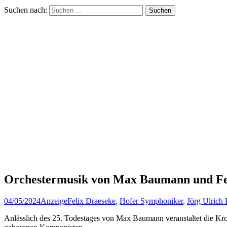
Suchen nach:
Orchestermusik von Max Baumann und Fel
04/05/2024
Anzeige
Felix Draeseke
,
Hofer Symphoniker
,
Jörg Ulrich
Anlässlich des 25. Todestages von Max Baumann veranstaltet die Kr