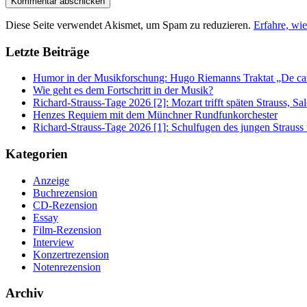
Diese Seite verwendet Akismet, um Spam zu reduzieren.
Erfahre, wi
Letzte Beiträge
Humor in der Musikforschung: Hugo Riemanns Traktat „De cant
Wie geht es dem Fortschritt in der Musik?
Richard-Strauss-Tage 2026 [2]: Mozart trifft späten Strauss, 
Henzes Requiem mit dem Münchner Rundfunkorchester
Richard-Strauss-Tage 2026 [1]: Schulfugen des jungen Straus
Kategorien
Anzeige
Buchrezension
CD-Rezension
Essay
Film-Rezension
Interview
Konzertrezension
Notenrezension
Archiv