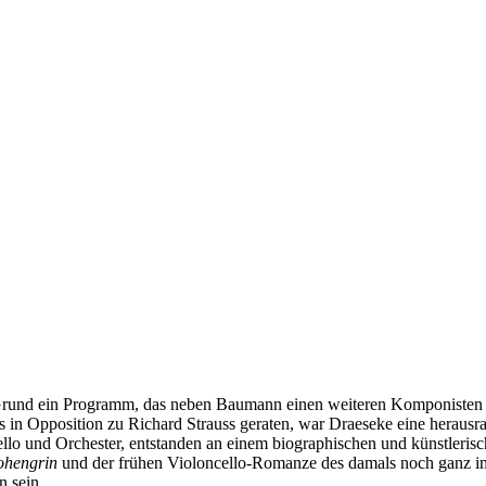
Grund ein Programm, das neben Baumann einen weiteren Komponisten a
in Opposition zu Richard Strauss geraten, war Draeseke eine herausr
llo und Orchester, entstanden an einem biographischen und künstleri
ohengrin
und der frühen Violoncello-Romanze des damals noch ganz im 
 sein.