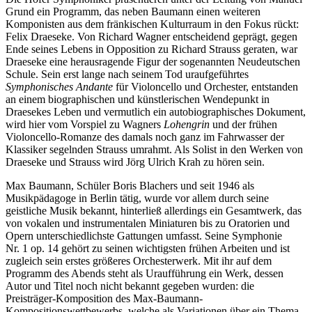
Grund ein Programm, das neben Baumann einen weiteren
Komponisten aus dem fränkischen Kulturraum in den Fokus rückt:
Felix Draeseke. Von Richard Wagner entscheidend geprägt, gegen
Ende seines Lebens in Opposition zu Richard Strauss geraten, war
Draeseke eine herausragende Figur der sogenannten Neudeutschen
Schule. Sein erst lange nach seinem Tod uraufgeführtes
Symphonisches Andante
für Violoncello und Orchester, entstanden
an einem biographischen und künstlerischen Wendepunkt in
Draesekes Leben und vermutlich ein autobiographisches Dokument,
wird hier vom Vorspiel zu Wagners
Lohengrin
und der frühen
Violoncello-Romanze des damals noch ganz im Fahrwasser der
Klassiker segelnden Strauss umrahmt. Als Solist in den Werken von
Draeseke und Strauss wird Jörg Ulrich Krah zu hören sein.
Max Baumann, Schüler Boris Blachers und seit 1946 als
Musikpädagoge in Berlin tätig, wurde vor allem durch seine
geistliche Musik bekannt, hinterließ allerdings ein Gesamtwerk, das
von vokalen und instrumentalen Miniaturen bis zu Oratorien und
Opern unterschiedlichste Gattungen umfasst. Seine Symphonie
Nr. 1 op. 14 gehört zu seinen wichtigsten frühen Arbeiten und ist
zugleich sein erstes größeres Orchesterwerk. Mit ihr auf dem
Programm des Abends steht als Uraufführung ein Werk, dessen
Autor und Titel noch nicht bekannt gegeben wurden: die
Preisträger-Komposition des Max-Baumann-
Kompositionswettbewerbs, welche als Variationen über ein Thema