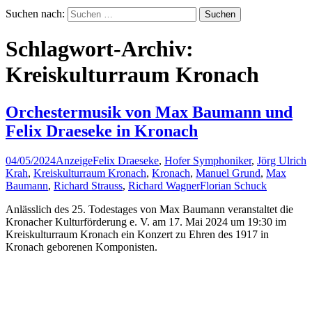
Suchen nach:
Schlagwort-Archiv:
Kreiskulturraum Kronach
Orchestermusik von Max Baumann und
Felix Draeseke in Kronach
04/05/2024
Anzeige
Felix Draeseke
,
Hofer Symphoniker
,
Jörg Ulrich
Krah
,
Kreiskulturraum Kronach
,
Kronach
,
Manuel Grund
,
Max
Baumann
,
Richard Strauss
,
Richard Wagner
Florian Schuck
Anlässlich des 25. Todestages von Max Baumann veranstaltet die
Kronacher Kulturförderung e. V. am 17. Mai 2024 um 19:30 im
Kreiskulturraum Kronach ein Konzert zu Ehren des 1917 in
Kronach geborenen Komponisten.