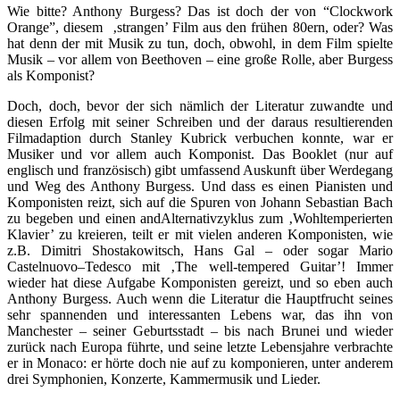
Wie bitte? Anthony Burgess? Das ist doch der von “Clockwork
Orange”, diesem ‚strangen’ Film aus den frühen 80ern, oder? Was
hat denn der mit Musik zu tun, doch, obwohl, in dem Film spielte
Musik – vor allem von Beethoven – eine große Rolle, aber Burgess
als Komponist?
Doch, doch, bevor der sich nämlich der Literatur zuwandte und
diesen Erfolg mit seiner Schreiben und der daraus resultierenden
Filmadaption durch Stanley Kubrick verbuchen konnte, war er
Musiker und vor allem auch Komponist. Das Booklet (nur auf
englisch und französisch) gibt umfassend Auskunft über Werdegang
und Weg des Anthony Burgess. Und dass es einen Pianisten und
Komponisten reizt, sich auf die Spuren von Johann Sebastian Bach
zu begeben und einen andAlternativzyklus zum ‚Wohltemperierten
Klavier’ zu kreieren, teilt er mit vielen anderen Komponisten, wie
z.B. Dimitri Shostakowitsch, Hans Gal – oder sogar Mario
Castelnuovo–Tedesco mit ‚The well-tempered Guitar’! Immer
wieder hat diese Aufgabe Komponisten gereizt, und so eben auch
Anthony Burgess. Auch wenn die Literatur die Hauptfrucht seines
sehr spannenden und interessanten Lebens war, das ihn von
Manchester – seiner Geburtsstadt – bis nach Brunei und wieder
zurück nach Europa führte, und seine letzte Lebensjahre verbrachte
er in Monaco: er hörte doch nie auf zu komponieren, unter anderem
drei Symphonien, Konzerte, Kammermusik und Lieder.