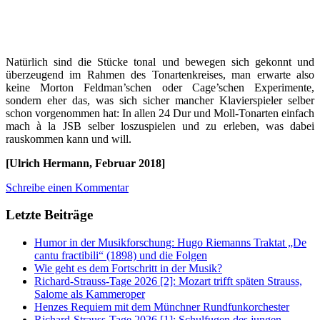
Natürlich sind die Stücke tonal und bewegen sich gekonnt und
überzeugend im Rahmen des Tonartenkreises, man erwarte also
keine Morton Feldman’schen oder Cage’schen Experimente,
sondern eher das, was sich sicher mancher Klavierspieler selber
schon vorgenommen hat: In allen 24 Dur und Moll-Tonarten einfach
mach à la JSB selber loszuspielen und zu erleben, was dabei
rauskommen kann und will.
[Ulrich Hermann, Februar 2018]
Schreibe einen Kommentar
Letzte Beiträge
Humor in der Musikforschung: Hugo Riemanns Traktat „De
cantu fractibili“ (1898) und die Folgen
Wie geht es dem Fortschritt in der Musik?
Richard-Strauss-Tage 2026 [2]: Mozart trifft späten Strauss,
Salome als Kammeroper
Henzes Requiem mit dem Münchner Rundfunkorchester
Richard-Strauss-Tage 2026 [1]: Schulfugen des jungen