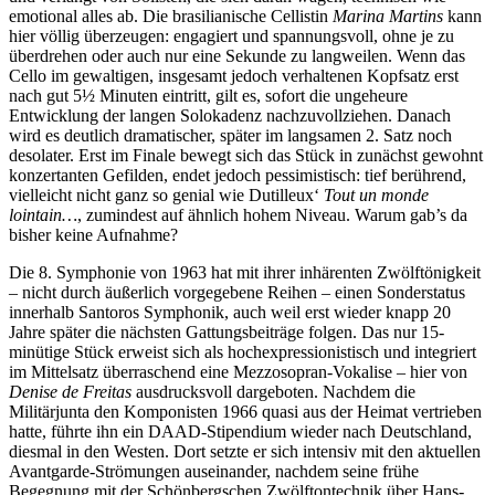
emotional alles ab. Die brasilianische Cellistin
Marina Martins
kann
hier völlig überzeugen: engagiert und spannungsvoll, ohne je zu
überdrehen oder auch nur eine Sekunde zu langweilen. Wenn das
Cello im gewaltigen, insgesamt jedoch verhaltenen Kopfsatz erst
nach gut 5½ Minuten eintritt, gilt es, sofort die ungeheure
Entwicklung der langen Solokadenz nachzuvollziehen. Danach
wird es deutlich dramatischer, später im langsamen 2. Satz noch
desolater. Erst im Finale bewegt sich das Stück in zunächst gewohnt
konzertanten Gefilden, endet jedoch pessimistisch: tief berührend,
vielleicht nicht ganz so genial wie Dutilleux‘
Tout un monde
lointain…
, zumindest auf ähnlich hohem Niveau. Warum gab’s da
bisher keine Aufnahme?
Die 8. Symphonie von 1963 hat mit ihrer inhärenten Zwölftönigkeit
– nicht durch äußerlich vorgegebene Reihen – einen Sonderstatus
innerhalb Santoros Symphonik, auch weil erst wieder knapp 20
Jahre später die nächsten Gattungsbeiträge folgen. Das nur 15-
minütige Stück erweist sich als hochexpressionistisch und integriert
im Mittelsatz überraschend eine Mezzosopran-Vokalise – hier von
Denise de Freitas
ausdrucksvoll dargeboten. Nachdem die
Militärjunta den Komponisten 1966 quasi aus der Heimat vertrieben
hatte, führte ihn ein DAAD-Stipendium wieder nach Deutschland,
diesmal in den Westen. Dort setzte er sich intensiv mit den aktuellen
Avantgarde-Strömungen auseinander, nachdem seine frühe
Begegnung mit der Schönbergschen Zwölftontechnik über Hans-