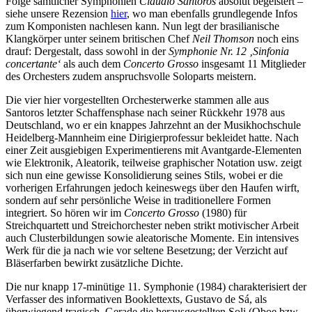
Folge sämtlicher Symphonien
Claudio Santoros
absolut begeistert –
siehe unsere Rezension
hier
, wo man ebenfalls grundlegende Infos
zum Komponisten nachlesen kann. Nun legt der brasilianische
Klangkörper unter seinem britischen Chef
Neil Thomson
noch eins
drauf: Dergestalt, dass sowohl in der
Symphonie Nr. 12 ‚Sinfonia
concertante‘
als auch dem
Concerto Grosso
insgesamt 11 Mitglieder
des Orchesters zudem anspruchsvolle Soloparts meistern.
Die vier hier vorgestellten Orchesterwerke stammen alle aus
Santoros letzter Schaffensphase nach seiner Rückkehr 1978 aus
Deutschland, wo er ein knappes Jahrzehnt an der Musikhochschule
Heidelberg-Mannheim eine Dirigierprofessur bekleidet hatte. Nach
einer Zeit ausgiebigen Experimentierens mit Avantgarde-Elementen
wie Elektronik, Aleatorik, teilweise graphischer Notation usw. zeigt
sich nun eine gewisse Konsolidierung seines Stils, wobei er die
vorherigen Erfahrungen jedoch keineswegs über den Haufen wirft,
sondern auf sehr persönliche Weise in traditionellere Formen
integriert. So hören wir im
Concerto Grosso
(1980) für
Streichquartett und Streichorchester neben strikt motivischer Arbeit
auch Clusterbildungen sowie aleatorische Momente. Ein intensives
Werk für die ja nach wie vor seltene Besetzung; der Verzicht auf
Bläserfarben bewirkt zusätzliche Dichte.
Die nur knapp 17-minütige 11. Symphonie (1984) charakterisiert der
Verfasser des informativen Booklettexts, Gustavo de Sá, als
überwiegend tragisch. Gerade die herausgestellten Soli (Oboe bzw.