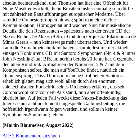
absolut beeindruckend, und Thomson hat hier eine Offenheit für
Neue Musik entwickelt, die in Brasilien bisher einmalig sein dürfte –
mit zahlreichen Erstaufführungen europäischer Moderne. Über
sämtliche Orchestergruppen hinweg spürt man eine dichte
Kommunikation, Homogenität und wachen Sinn für musikalische
Details, die den Rezensenten – spätestens nach der ersten CD der
Naxos-Reihe
The Music of Brazil
mit dem Orquestra Filarmonica de
Minas Gerais – nun keineswegs mehr überraschen. Und wieder
kann die Aufnahmetechnik mithalten – zumindest mit der aktuell
einzigen Konkurrenz-CD mit Santoro-Symphonien (Nr. 4 & 9 unter
John Neschling) auf BIS, immerhin bereits 20 Jahre her. Gegenüber
den alten Rundfunk-Aufnahmen der Nummern 5 & 7 mit dem
Komponisten selbst, die man auf YouTube findet, natürlich ein
Quantensprung. Dass Thomson manche Grobheiten Santoros
erheblich glättet, mag sich wohl allein durch den enormen
spieltechnischen Fortschritt seines Orchesters erklären, das seit
Corona wohl kurz vor dem Aus stand, nun aber offenkundig
überlebt hat. Auf jeden Fall weckt diese Naxos-Entdeckung das
Interesse auf acht noch nicht eingespielte Gattungsbeiträge, die
hoffentlich irgendwann folgen werden, und sollte in keiner
Symphonien-Sammlung fehlen.
[Martin Blaumeiser, August 2022]
Alle 3 Kommentare anzeigen