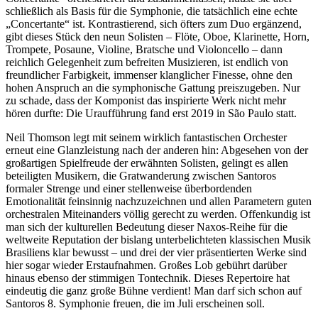
schließlich als Basis für die Symphonie, die tatsächlich eine echte
„Concertante“ ist. Kontrastierend, sich öfters zum Duo ergänzend,
gibt dieses Stück den neun Solisten – Flöte, Oboe, Klarinette, Horn,
Trompete, Posaune, Violine, Bratsche und Violoncello – dann
reichlich Gelegenheit zum befreiten Musizieren, ist endlich von
freundlicher Farbigkeit, immenser klanglicher Finesse, ohne den
hohen Anspruch an die symphonische Gattung preiszugeben. Nur
zu schade, dass der Komponist das inspirierte Werk nicht mehr
hören durfte: Die Uraufführung fand erst 2019 in São Paulo statt.
Neil Thomson legt mit seinem wirklich fantastischen Orchester
erneut eine Glanzleistung nach der anderen hin: Abgesehen von der
großartigen Spielfreude der erwähnten Solisten, gelingt es allen
beteiligten Musikern, die Gratwanderung zwischen Santoros
formaler Strenge und einer stellenweise überbordenden
Emotionalität feinsinnig nachzuzeichnen und allen Parametern guten
orchestralen Miteinanders völlig gerecht zu werden. Offenkundig ist
man sich der kulturellen Bedeutung dieser Naxos-Reihe für die
weltweite Reputation der bislang unterbelichteten klassischen Musik
Brasiliens klar bewusst – und drei der vier präsentierten Werke sind
hier sogar wieder Erstaufnahmen. Großes Lob gebührt darüber
hinaus ebenso der stimmigen Tontechnik. Dieses Repertoire hat
eindeutig die ganz große Bühne verdient! Man darf sich schon auf
Santoros 8. Symphonie freuen, die im Juli erscheinen soll.