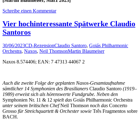
[Martin Blaumeiser, März 2023]
Schreibe einen Kommentar
Vier hochinteressante Spätwerke Claudio
Santoros
30/06/2023
CD-Rezension
Claudio Santoro
,
Goiás Philharmonic
Orchestra
,
Naxos
,
Neil Thomson
Martin Blaumeiser
Naxos 8.574406; EAN: 7 47313 44067 2
Auch die zweite Folge der geplanten Naxos-Gesamtaufnahme
sämtlicher 14 Symphonien des Brasilianers
Claudio Santoro
(1919–
1989) erweist sich als hörenswerte Fundgrube. Neben den
Symphonien Nr. 11 & 12
spielt das
Goiás Philharmonic Orchestra
unter seinem britischen Chef
Neil Thomso
n noch das
Concerto
Grosso
für Streichquartett & Orchester sowie
Três Fragmentos sobre
BACH
.