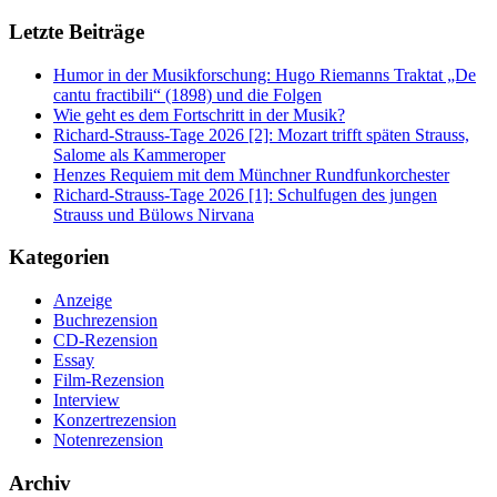
Letzte Beiträge
Humor in der Musikforschung: Hugo Riemanns Traktat „De
cantu fractibili“ (1898) und die Folgen
Wie geht es dem Fortschritt in der Musik?
Richard-Strauss-Tage 2026 [2]: Mozart trifft späten Strauss,
Salome als Kammeroper
Henzes Requiem mit dem Münchner Rundfunkorchester
Richard-Strauss-Tage 2026 [1]: Schulfugen des jungen
Strauss und Bülows Nirvana
Kategorien
Anzeige
Buchrezension
CD-Rezension
Essay
Film-Rezension
Interview
Konzertrezension
Notenrezension
Archiv