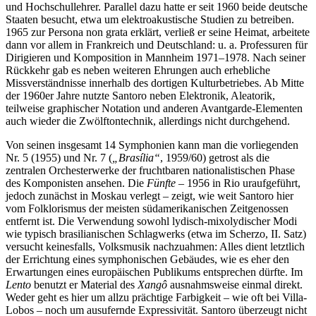
und Hochschullehrer. Parallel dazu hatte er seit 1960 beide deutsche
Staaten besucht, etwa um elektroakustische Studien zu betreiben.
1965 zur Persona non grata erklärt, verließ er seine Heimat, arbeitete
dann vor allem in Frankreich und Deutschland: u. a. Professuren für
Dirigieren und Komposition in Mannheim 1971–1978. Nach seiner
Rückkehr gab es neben weiteren Ehrungen auch erhebliche
Missverständnisse innerhalb des dortigen Kulturbetriebes. Ab Mitte
der 1960er Jahre nutzte Santoro neben Elektronik, Aleatorik,
teilweise graphischer Notation und anderen Avantgarde-Elementen
auch wieder die Zwölftontechnik, allerdings nicht durchgehend.
Von seinen insgesamt 14 Symphonien kann man die vorliegenden
Nr. 5 (1955) und Nr. 7 (
„Brasília“
, 1959/60) getrost als die
zentralen Orchesterwerke der fruchtbaren nationalistischen Phase
des Komponisten ansehen. Die
Fünfte
– 1956 in Rio uraufgeführt,
jedoch zunächst in Moskau verlegt – zeigt, wie weit Santoro hier
vom Folklorismus der meisten südamerikanischen Zeitgenossen
entfernt ist. Die Verwendung sowohl lydisch-mixolydischer Modi
wie typisch brasilianischen Schlagwerks (etwa im Scherzo, II. Satz)
versucht keinesfalls, Volksmusik nachzuahmen: Alles dient letztlich
der Errichtung eines symphonischen Gebäudes, wie es eher den
Erwartungen eines europäischen Publikums entsprechen dürfte. Im
Lento
benutzt er Material des
Xangô
ausnahmsweise einmal direkt.
Weder geht es hier um allzu prächtige Farbigkeit – wie oft bei Villa-
Lobos – noch um ausufernde Expressivität. Santoro überzeugt nicht