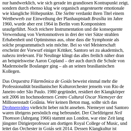
nur handwerklich, wie sich gerade im grandiosen Kontrapunkt zeigt,
sondern durch ebenso klug wie organisch angesteuerte emotionale
wie klangliche Höhepunkte. Die
Siebte
verdankt ihren Titel einem
Wettbewerb zur Einweihung der Planhauptstadt
Brasília
im Jahre
1960, wurde aber erst 1964 in Berlin vom Komponisten
uraufgeführt. Noch reichere Instrumentation und die konsequente
Verwendung von Viertonmotiven in drei der vier Sätze strahlen
Erhabenheit und Optimismus aus, ohne dass die Symphonie als
solche programmatisch sein möchte. Bei so viel Meisterschaft
erscheint der Vorwurf einiger Kritiker, Santoro sei zu akademisch,
nahezu irrelevant. Für Neulinge klingt das alles freilich näher dran
an beispielsweise Aaron Copland – der auch durch die Schule von
Mademoiselle Boulanger ging – als an seinen brasilianischen
Kollegen.
Das
Orquestra Filarmônica de Goiás
beweist einmal mehr die
Professionalität brasilianischer Kulturorchester jenseits von Rio de
Janeiro oder São Paulo. 1980 gegründet, residiert der Klangkörper
seit 2006 im hochmodernen
Centro Cultural Oscar Niemeyer
der
Millionenstadt Goiânia. Wer keinen Beton mag, sollte sich das
Drohnenvideo
vielleicht lieber nicht ansehen. Niemeyer und Santoro
waren übrigens persönlich eng befreundet. Der Chefdirigent
Neil
Thomson
(Jahrgang 1966) stammt aus London, war eine Zeit lang
jüngster Dirigierprofessor am dortigen Royal College of Music, und
leitet das Orchester in Goiás seit 2014. Dessen Klangkultur ist