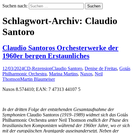
Suchen nach:
Schlagwort-Archiv: Claudio
Santoro
Claudio Santoros Orchesterwerke der
1960er bergen Erstaunliches
12/03/2024
CD-Rezension
Claudio Santoro
,
Denise de Freitas
,
Goiás
Philharmonic Orchestra
,
Marina Martins
,
Naxos
,
Neil
Thomson
Martin Blaumeiser
Naxos 8.574410; EAN: 7 47313 44107 5
In der dritten Folge der entstehenden Gesamtaufnahme der
Symphonien
Claudio Santoros
(1919–1989) widmet sich das
Goiás
Philharmonic Orchestra
unter
Neil Thomson
endlich der Phase des
brasilianischen Komponisten während der 1960er Jahre, wo er sich
mit der europäischen Avantgarde auseinandersetzt. Neben der