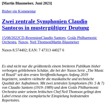
[Martin Blaumeiser, Juni 2023]
Bisher ein Kommentar
Zwei zentrale Symphonien Claudio
Santoros in mustergültiger Deutung
15/08/2022
CD-Rezension
Claudio Santoro
,
Goiás Philharmonic
Orchestra
,
Naxos
,
Neil Thomson
Martin Blaumeiser
Naxos 8.574402; EAN: 7 47313 44027 6
Es sind nicht nur die größtenteils einem breiteren Publikum bisher
verborgen gebliebenen Schätze, die bei der Naxos Serie
„The Music
of Brazil“
seit den ersten Veröffentlichungen Anfang 2019
begeistern, sondern vielmehr die musikalische und technische
Qualität der Aufnahmen. Mit zwei zentralen Symphonien (Nr. 5 & 7)
von Claudio Santoro (1919–1989) und dem Goiás Philharmonic
Orchestra unter seinem britischen Chef Neil Thomson gelingt dem
Label erneut eine exemplarische Einspielung bedeutenden
Repertoires.