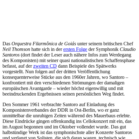
Das
Orquestra Filarmônica de Goiás
unter seinem britischen Chef
Neil Thomson
hatte sich in der
ersten Folge
der Symphonik
Claudio
Santoros
(dort findet der Leser auch nähere Infos zum Werdegang
des Komponisten) mit seiner quasi nationalistischen Schaffensphase
befasst, auf der
zweiten CD
dann Beispiele des Spätwerks
vorgestellt. Nun folgen auf der dritten Veröffentlichung
konsequenterweise Stücke aus den 1960er Jahren, wo Santoro –
konfrontiert mit den verschiedenen Strömungen der damaligen
europäischen Avantgarde – wieder höchst eigenwillig und mit
beeindruckenden Ergebnissen seinen persönlichen Weg findet.
Den Sommer 1961 verbrachte Santoro auf Einladung des
Komponistenverbandes der DDR in Ost-Berlin, wo er ganz
unmittelbar die unruhigen Zeiten während des Mauerbaus erlebte.
Diese Eindrücke gingen offenkundig ins Cellokonzert mit ein, das
im August begonnen und im Oktober vollendet wurde. Das gut
halbstündige Werk ist das symphonischste aller Konzerte Santoros
und verlangt von Solisten, die sich daran wagen, technisch wie