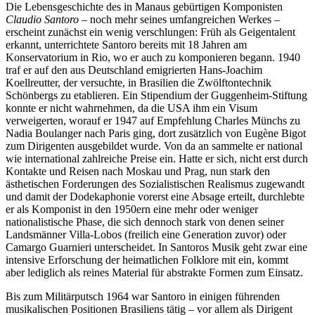
Die Lebensgeschichte des in Manaus gebürtigen Komponisten
Claudio Santoro
– noch mehr seines umfangreichen Werkes –
erscheint zunächst ein wenig verschlungen: Früh als Geigentalent
erkannt, unterrichtete Santoro bereits mit 18 Jahren am
Konservatorium in Rio, wo er auch zu komponieren begann. 1940
traf er auf den aus Deutschland emigrierten Hans-Joachim
Koellreutter, der versuchte, in Brasilien die Zwölftontechnik
Schönbergs zu etablieren. Ein Stipendium der Guggenheim-Stiftung
konnte er nicht wahrnehmen, da die USA ihm ein Visum
verweigerten, worauf er 1947 auf Empfehlung Charles Münchs zu
Nadia Boulanger nach Paris ging, dort zusätzlich von Eugène Bigot
zum Dirigenten ausgebildet wurde. Von da an sammelte er national
wie international zahlreiche Preise ein. Hatte er sich, nicht erst durch
Kontakte und Reisen nach Moskau und Prag, nun stark den
ästhetischen Forderungen des Sozialistischen Realismus zugewandt
und damit der Dodekaphonie vorerst eine Absage erteilt, durchlebte
er als Komponist in den 1950ern eine mehr oder weniger
nationalistische Phase, die sich dennoch stark von denen seiner
Landsmänner Villa-Lobos (freilich eine Generation zuvor) oder
Camargo Guarnieri unterscheidet. In Santoros Musik geht zwar eine
intensive Erforschung der heimatlichen Folklore mit ein, kommt
aber lediglich als reines Material für abstrakte Formen zum Einsatz.
Bis zum Militärputsch 1964 war Santoro in einigen führenden
musikalischen Positionen Brasiliens tätig – vor allem als Dirigent