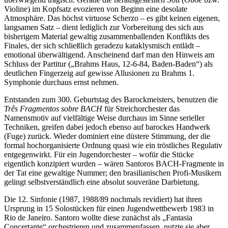
Violine) im Kopfsatz evozieren von Beginn eine desolate
Atmosphäre. Das höchst virtuose Scherzo – es gibt keinen eigenen,
langsamen Satz – dient lediglich zur Vorbereitung des sich aus
bisherigem Material gewaltig zusammenballenden Konflikts des
Finales, der sich schließlich geradezu kataklysmisch entlädt –
emotional überwältigend. Anscheinend darf man den Hinweis am
Schluss der Partitur („Brahms Haus, 12-6-84, Baden-Baden“) als
deutlichen Fingerzeig auf gewisse Allusionen zu Brahms 1.
Symphonie durchaus ernst nehmen.
Entstanden zum 300. Geburtstag des Barockmeisters, benutzen die
Três Fragmentos sobre BACH
für Streichorchester das
Namensmotiv auf vielfältige Weise durchaus im Sinne serieller
Techniken, greifen dabei jedoch ebenso auf barockes Handwerk
(Fuge) zurück. Wieder dominiert eine düstere Stimmung, der die
formal hochorganisierte Ordnung quasi wie ein tröstliches Regulativ
entgegenwirkt. Für ein Jugendorchester – wofür die Stücke
eigentlich konzipiert wurden – wären Santoros BACH-Fragmente in
der Tat eine gewaltige Nummer; den brasilianischen Profi-Musikern
gelingt selbstverständlich eine absolut souveräne Darbietung.
Die 12. Sinfonie (1987, 1988/89 nochmals revidiert) hat ihren
Ursprung in 15 Solostücken für einen Jugendwettbewerb 1983 in
Rio de Janeiro. Santoro wollte diese zunächst als „Fantasia
Concertante“ orchestrieren und zusammenfassen, nutzte sie aber