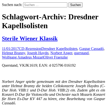
Suchen nach:
Schlagwort-Archiv: Dresdner
Kapellsolisten
Sterile Wiener Klassik
11/01/2017
CD-Rezension
Dresdner Kapellsolisten
,
Gaspar Cassadó
,
Helmut Branny
,
Joseph Haydn
,
Norbert Anger
,
querstand
,
Wolfgang Amadeus Mozart
Oliver Fraenzke
Querstand, VKJK1619; EAN: 4 025796 016192
Norbert Anger spielte gemeinsam mit den Dresdner Kapellsolisten
unter Helmut Branny die beiden Cellokonzerte Joseph Haydns (C-
Dur Hob. VIIB:1 und D-Dur Hob. VIIB:2) ein. Zudem gibt es ein
Konzert D-Dur für Violoncello und Orchester nach Mozarts Konzert
für Horn Es-Dur KV 447 zu hören, eine Bearbeitung von Gaspar
Cassadó.