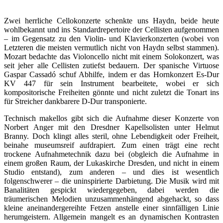
Zwei herrliche Cellokonzerte schenkte uns Haydn, beide heute
wohlbekannt und ins Standardrepertoire der Cellisten aufgenommen
– im Gegensatz zu den Violin- und Klavierkonzerten (wobei von
Letzteren die meisten vermutlich nicht von Haydn selbst stammen).
Mozart bedachte das Violoncello nicht mit einem Solokonzert, was
seit jeher alle Cellisten zutiefst bedauern. Der spanische Virtuose
Gaspar Cassadó schuf Abhilfe, indem er das Hornkonzert Es-Dur
KV 447 für sein Instrument bearbeitete, wobei er sich
kompositorische Freiheiten gönnte und nicht zuletzt die Tonart ins
für Streicher dankbarere D-Dur transponierte.
Technisch makellos gibt sich die Aufnahme dieser Konzerte von
Norbert Anger mit den Dresdner Kapellsolisten unter Helmut
Branny. Doch klingt alles steril, ohne Lebendigkeit oder Freiheit,
beinahe museumsreif aufdrapiert. Zum einen trägt eine recht
trockene Aufnahmetechnik dazu bei (obgleich die Aufnahme in
einem großen Raum, der Lukaskirche Dresden, und nicht in einem
Studio entstand), zum anderen – und dies ist wesentlich
folgenschwerer – die uninspirierte Darbietung. Die Musik wird mit
Banalitäten gespickt wiedergegeben, dabei werden die
träumerischen Melodien unzusammenhängend abgehackt, so dass
kleine aneinandergereihte Fetzen anstelle einer sinnfälligen Linie
herumgeistern. Allgemein mangelt es an dynamischen Kontrasten