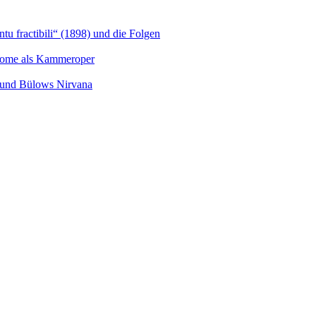
u fractibili“ (1898) und die Folgen
Salome als Kammeroper
s und Bülows Nirvana