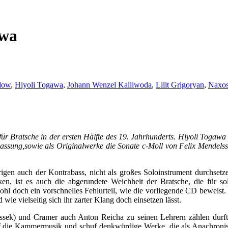
awa
low
,
Hiyoli Togawa
,
Johann Wenzel Kalliwoda
,
Lilit Grigoryan
,
Naxo
e für Bratsche in der ersten Hälfte des 19. Jahrhunderts. Hiyoli Togaw
a-Fassung,sowie als Originalwerke die Sonate c-Moll von Felix Mende
rigen auch der Kontrabass, nicht als großes Soloinstrument durchsetze
en, ist es auch die abgerundete Weichheit der Bratsche, die für soli
hl doch ein vorschnelles Fehlurteil, wie die vorliegende CD beweist
e vielseitig sich ihr zarter Klang doch einsetzen lässt.
sek) und Cramer auch Anton Reicha zu seinen Lehrern zählen durfte
 auf die Kammermusik und schuf denkwürdige Werke, die als Anachronis