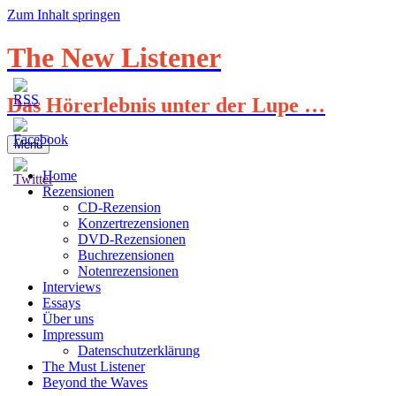
Zum Inhalt springen
The New Listener
Das Hörerlebnis unter der Lupe …
Menü
Home
Rezensionen
CD-Rezension
Konzertrezensionen
DVD-Rezensionen
Buchrezensionen
Notenrezensionen
Interviews
Essays
Über uns
Impressum
Datenschutzerklärung
The Must Listener
Beyond the Waves