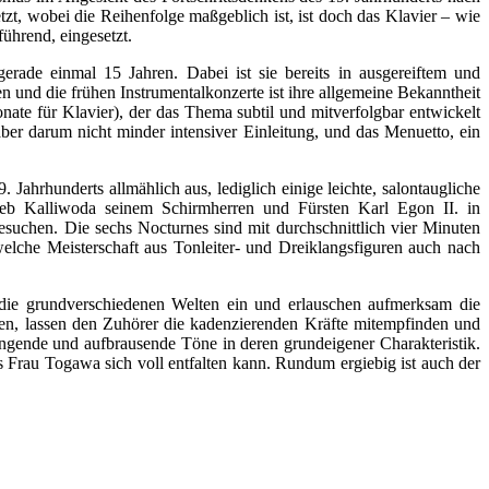
tzt, wobei die Reihenfolge maßgeblich ist, ist doch das Klavier – wie
hrend, eingesetzt.
rade einmal 15 Jahren. Dabei ist sie bereits in ausgereiftem und
en und die frühen Instrumentalkonzerte ist ihre allgemeine Bekanntheit
onate für Klavier), der das Thema subtil und mitverfolgbar entwickelt
aber darum nicht minder intensiver Einleitung, und das Menuetto, ein
ahrhunderts allmählich aus, lediglich einige leichte, salontaugliche
lieb Kalliwoda seinem Schirmherren und Fürsten Karl Egon II. in
suchen. Die sechs Nocturnes sind mit durchschnittlich vier Minuten
elche Meisterschaft aus Tonleiter- und Dreiklangsfiguren auch nach
die grundverschiedenen Welten ein und erlauschen aufmerksam die
en, lassen den Zuhörer die kadenzierenden Kräfte mitempfinden und
ängende und aufbrausende Töne in deren grundeigener Charakteristik.
ass Frau Togawa sich voll entfalten kann. Rundum ergiebig ist auch der