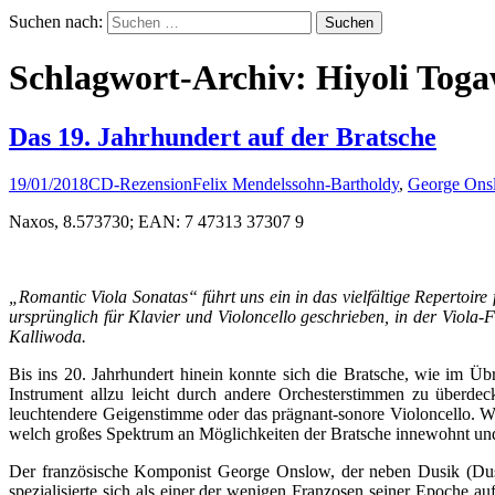
Suchen nach:
Schlagwort-Archiv: Hiyoli Tog
Das 19. Jahrhundert auf der Bratsche
19/01/2018
CD-Rezension
Felix Mendelssohn-Bartholdy
,
George Ons
Naxos, 8.573730; EAN: 7 47313 37307 9
„Romantic Viola Sonatas“ führt uns ein in das vielfältige Repertoir
ursprünglich für Klavier und Violoncello geschrieben, in der Viol
Kalliwoda.
Bis ins 20. Jahrhundert hinein konnte sich die Bratsche, wie im Üb
Instrument allzu leicht durch andere Orchesterstimmen zu überdeck
leuchtendere Geigenstimme oder das prägnant-sonore Violoncello. Wo
welch großes Spektrum an Möglichkeiten der Bratsche innewohnt und wi
Der französische Komponist George Onslow, der neben Dusik (Dus
spezialisierte sich als einer der wenigen Franzosen seiner Epoche