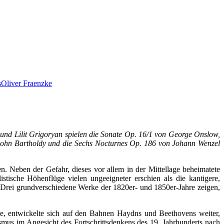
s
Oliver Fraenzke
a und Lilit Grigoryan spielen die Sonate Op. 16/1 von George Onslow,
lssohn Bartholdy und die Sechs Nocturnes Op. 186 von Johann Wenzel
n. Neben der Gefahr, dieses vor allem in der Mittellage beheimatete
stische Höhenflüge vielen ungeeigneter erschien als die kantigere,
. Drei grundverschiedene Werke der 1820er- und 1850er-Jahre zeigen,
, entwickelte sich auf den Bahnen Haydns und Beethovens weiter,
mus im Angesicht des Fortschrittsdenkens des 19. Jahrhunderts nach