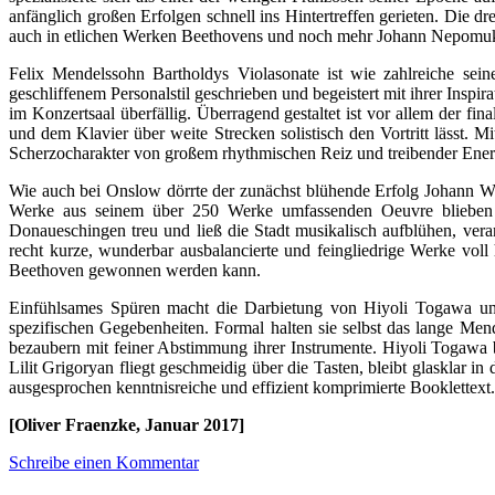
anfänglich großen Erfolgen schnell ins Hintertreffen gerieten. Die d
auch in etlichen Werken Beethovens und noch mehr Johann Nepomuk 
Felix Mendelssohn Bartholdys Violasonate ist wie zahlreiche sei
geschliffenem Personalstil geschrieben und begeistert mit ihrer Inspi
im Konzertsaal überfällig. Überragend gestaltet ist vor allem der fi
und dem Klavier über weite Strecken solistisch den Vortritt lässt. 
Scherzocharakter von großem rhythmischen Reiz und treibender Ener
Wie auch bei Onslow dörrte der zunächst blühende Erfolg Johann Wenz
Werke aus seinem über 250 Werke umfassenden Oeuvre blieben im 
Donaueschingen treu und ließ die Stadt musikalisch aufblühen, ver
recht kurze, wunderbar ausbalancierte und feingliedrige Werke vol
Beethoven gewonnen werden kann.
Einfühlsames Spüren macht die Darbietung von Hiyoli Togawa und
spezifischen Gegebenheiten. Formal halten sie selbst das lange M
bezaubern mit feiner Abstimmung ihrer Instrumente. Hiyoli Togawa b
Lilit Grigoryan fliegt geschmeidig über die Tasten, bleibt glasklar i
ausgesprochen kenntnisreiche und effizient komprimierte Booklettext.
[Oliver Fraenzke, Januar 2017]
Schreibe einen Kommentar