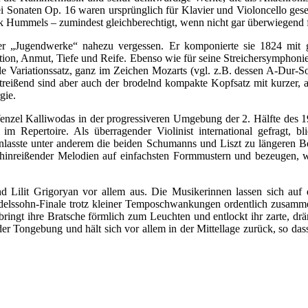
rei Sonaten Op. 16 waren ursprünglich für Klavier und Violoncello gese
Hummels – zumindest gleichberechtigt, wenn nicht gar überwiegend fü
ner „Jugendwerke“ nahezu vergessen. Er komponierte sie 1824 mit ge
ration, Anmut, Tiefe und Reife. Ebenso wie für seine Streichersymphoni
nale Variationssatz, ganz im Zeichen Mozarts (vgl. z.B. dessen A-Dur-S
Mitreißend sind aber auch der brodelnd kompakte Kopfsatz mit kurzer, 
gie.
el Kalliwodas in der progressiveren Umgebung der 2. Hälfte des 19. J
Repertoire. Als überragender Violinist international gefragt, b
anlasste unter anderem die beiden Schumanns und Liszt zu längeren Be
l hinreißender Melodien auf einfachsten Formmustern und bezeugen, w
 Lilit Grigoryan vor allem aus. Die Musikerinnen lassen sich auf 
endelssohn-Finale trotz kleiner Temposchwankungen ordentlich zusamm
ringt ihre Bratsche förmlich zum Leuchten und entlockt ihr zarte, dr
n der Tongebung und hält sich vor allem in der Mittellage zurück, so d