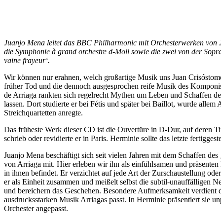
Juanjo Mena leitet das BBC Philharmonic mit Orchesterwerken von Ju
die Symphonie à grand orchestre d-Moll sowie die zwei von der Sopr
vaine frayeur‘.
Wir können nur erahnen, welch großartige Musik uns Juan Crisóstomo
früher Tod und die dennoch ausgesprochen reife Musik des Komponis
de Arriaga rankten sich regelrecht Mythen um Leben und Schaffen des
lassen. Dort studierte er bei Fétis und später bei Baillot, wurde al
Streichquartetten anregte.
Das früheste Werk dieser CD ist die Ouvertüre in D-Dur, auf deren T
schrieb oder revidierte er in Paris. Herminie sollte das letzte fertigg
Juanjo Mena beschäftigt sich seit vielen Jahren mit dem Schaffen des
von Arriaga mit. Hier erleben wir ihn als einfühlsamen und präsenten 
in ihnen befindet. Er verzichtet auf jede Art der Zurschaustellung o
er als Einheit zusammen und meißelt selbst die subtil-unauffälligen
und bereichern das Geschehen. Besondere Aufmerksamkeit verdient de
ausdrucksstarken Musik Arriagas passt. In Herminie präsentiert sie unp
Orchester angepasst.