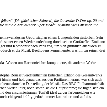
felices“ (Die glücklichen Sklaven), die Ouvertüre D-Dur op. 20 und
inie und die Arie aus der Oper Médée ‚Hyman! Viens dissiper une
einem zwanzigsten Geburtstag an einem Lungenleiden gestorben. Sein
ch seiner ersten Wiederentdeckung durch seinen Großneffen Emiliano
iger und Komponist nach Paris zog, um sich gründlich ausbilden zu
 wodurch er die Musik Beethovens kennenlernte, was ihn zu seinen drei
ohne das Wissen um Harmonielehre komponierte, die anderen Werke
istophe Rousset veröffentlichten kritischen Edition des Gesamtwerks
t hinein und holt genau das aus den Partituren heraus, was sich auch
 wie heute aktuellen Darstellung der Musik. Das BBC Philharmonic hält
hen weder unter, noch stören sie die Hauptstimme; sie fügen sich ein
und den anschmiegsamen Tonfall ideal zu der farbenreichen wie
durchschlagend kräftig, jedoch immer kontrolliert und auf das