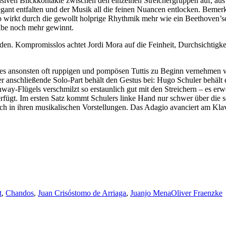
nsiven Blickkontakte zwischen den einzelnen Streichergruppen auf, aus
gant entfalten und der Musik all die feinen Nuancen entlocken. Bemerk
 wirkt durch die gewollt holprige Rhythmik mehr wie ein Beethoven’sch
abe noch mehr gewinnt.
den. Kompromisslos achtet Jordi Mora auf die Feinheit, Durchsichtigkei
es ansonsten oft ruppigen und pompösen Tuttis zu Beginn vernehmen wir
der anschließende Solo-Part behält den Gestus bei: Hugo Schuler behält 
einway-Flügels verschmilzt so erstaunlich gut mit den Streichern – es e
erfügt. Im ersten Satz kommt Schulers linke Hand nur schwer über die s
ch in ihren musikalischen Vorstellungen. Das Adagio avanciert am Klavi
t
,
Chandos
,
Juan Crisóstomo de Arriaga
,
Juanjo Mena
Oliver Fraenzke