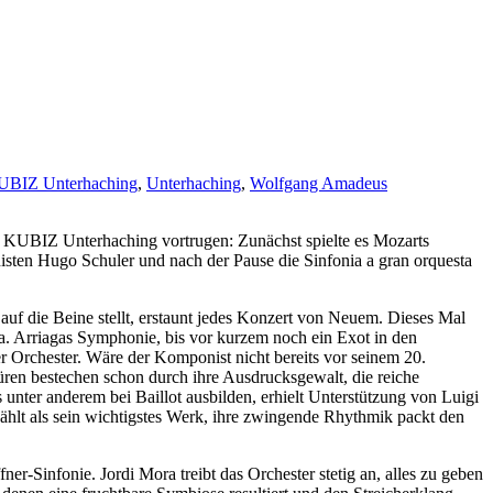
UBIZ Unterhaching
,
Unterhaching
,
Wolfgang Amadeus
 KUBIZ Unterhaching vortrugen: Zunächst spielte es Mozarts
ten Hugo Schuler und nach der Pause die Sinfonia a gran orquesta
uf die Beine stellt, erstaunt jedes Konzert von Neuem. Dieses Mal
a. Arriagas Symphonie, bis vor kurzem noch ein Exot in den
r Orchester. Wäre der Komponist nicht bereits vor seinem 20.
ren bestechen schon durch ihre Ausdrucksgewalt, die reiche
 unter anderem bei Baillot ausbilden, erhielt Unterstützung von Luigi
hlt als sein wichtigstes Werk, ihre zwingende Rhythmik packt den
r-Sinfonie. Jordi Mora treibt das Orchester stetig an, alles zu geben