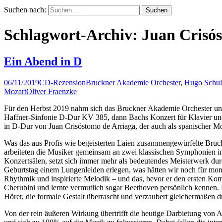
Suchen nach:
Schlagwort-Archiv: Juan Crisó
Ein Abend in D
06/11/2019
CD-Rezension
Bruckner Akademie Orchester
,
Hugo Schul
Mozart
Oliver Fraenzke
Für den Herbst 2019 nahm sich das Bruckner Akademie Orchester unt
Haffner-Sinfonie D-Dur KV 385, dann Bachs Konzert für Klavier und
in D-Dur von Juan Crisóstomo de Arriaga, der auch als spanischer Mo
Was das aus Profis wie begeisterten Laien zusammengewürfelte Bruck
arbeiteten die Musiker gemeinsam an zwei klassischen Symphonien in
Konzertsälen, setzt sich immer mehr als bedeutendes Meisterwerk dur
Geburtstag einem Lungenleiden erlegen, was hätten wir noch für mon
Rhythmik und inspirierte Melodik – und das, bevor er den ersten Kompo
Cherubini und lernte vermutlich sogar Beethoven persönlich kennen.
Hörer, die formale Gestalt überrascht und verzaubert gleichermaßen 
Von der rein äußeren Wirkung übertrifft die heutige Darbietung von A