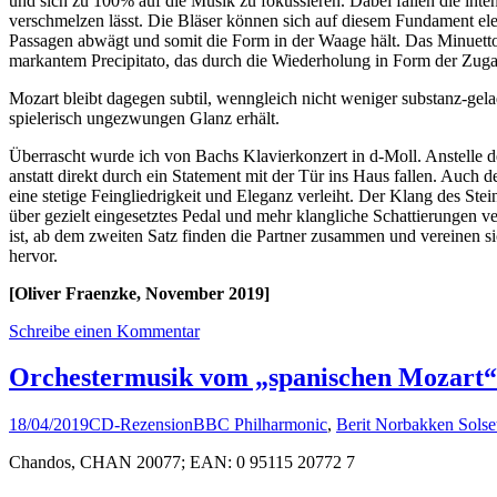
und sich zu 100% auf die Musik zu fokussieren. Dabei fallen die inte
verschmelzen lässt. Die Bläser können sich auf diesem Fundament ele
Passagen abwägt und somit die Form in der Waage hält. Das Minuetto
markantem Precipitato, das durch die Wiederholung in Form der Zug
Mozart bleibt dagegen subtil, wenngleich nicht weniger substanz-gela
spielerisch ungezwungen Glanz erhält.
Überrascht wurde ich von Bachs Klavierkonzert in d-Moll. Anstelle d
anstatt direkt durch ein Statement mit der Tür ins Haus fallen. Auch 
eine stetige Feingliedrigkeit und Eleganz verleiht. Der Klang des St
über gezielt eingesetztes Pedal und mehr klangliche Schattierungen v
ist, ab dem zweiten Satz finden die Partner zusammen und vereinen si
hervor.
[Oliver Fraenzke, November 2019]
Schreibe einen Kommentar
Orchestermusik vom „spanischen Mozart“
18/04/2019
CD-Rezension
BBC Philharmonic
,
Berit Norbakken Solse
Chandos, CHAN 20077; EAN: 0 95115 20772 7