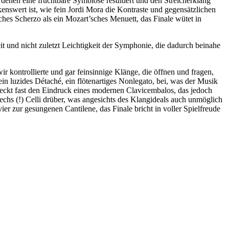
 denen eine fruchtbare Symbiose resultiert und den Streicherklang
enswert ist, wie fein Jordi Mora die Kontraste und gegensätzlichen
es Scherzo als ein Mozart’sches Menuett, das Finale wütet in
t und nicht zuletzt Leichtigkeit der Symphonie, die dadurch beinahe
 kontrollierte und gar feinsinnige Klänge, die öffnen und fragen,
ein luzides Détaché, ein flötenartiges Nonlegato, bei, was der Musik
rweckt fast den Eindruck eines modernen Clavicembalos, das jedoch
echs (!) Celli drüber, was angesichts des Klangideals auch unmöglich
er zur gesungenen Cantilene, das Finale bricht in voller Spielfreude