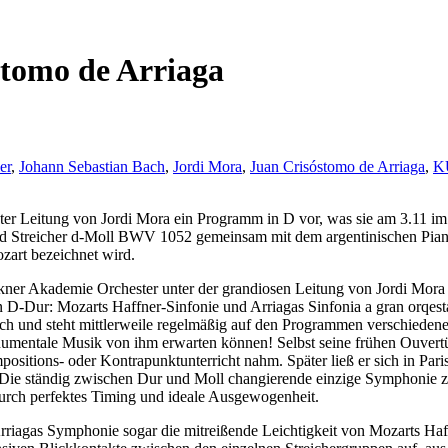
stomo de Arriaga
er
,
Johann Sebastian Bach
,
Jordi Mora
,
Juan Crisóstomo de Arriaga
,
K
er Leitung von Jordi Mora ein Programm in D vor, was sie am 3.11 im
 Streicher d-Moll BWV 1052 gemeinsam mit dem argentinischen Pianis
zart bezeichnet wird.
ner Akademie Orchester unter der grandiosen Leitung von Jordi Mora a
 D-Dur: Mozarts Haffner-Sinfonie und Arriagas Sinfonia a gran orqest
ch und steht mittlerweile regelmäßig auf den Programmen verschiedene
umentale Musik von ihm erwarten können! Selbst seine frühen Ouvertü
sitions- oder Kontrapunktunterricht nahm. Später ließ er sich in Paris
 Die ständig zwischen Dur und Moll changierende einzige Symphonie zä
durch perfektes Timing und ideale Ausgewogenheit.
rriagas Symphonie sogar die mitreißende Leichtigkeit von Mozarts Haffne