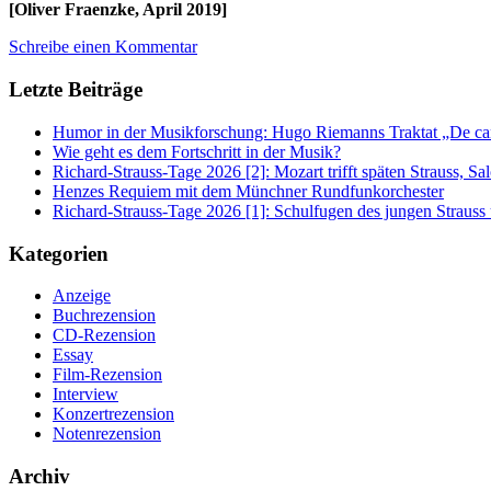
[Oliver Fraenzke, April 2019]
Schreibe einen Kommentar
Letzte Beiträge
Humor in der Musikforschung: Hugo Riemanns Traktat „De cant
Wie geht es dem Fortschritt in der Musik?
Richard-Strauss-Tage 2026 [2]: Mozart trifft späten Strauss, 
Henzes Requiem mit dem Münchner Rundfunkorchester
Richard-Strauss-Tage 2026 [1]: Schulfugen des jungen Straus
Kategorien
Anzeige
Buchrezension
CD-Rezension
Essay
Film-Rezension
Interview
Konzertrezension
Notenrezension
Archiv