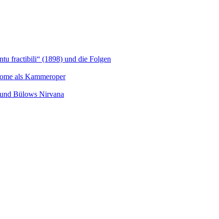
u fractibili“ (1898) und die Folgen
Salome als Kammeroper
s und Bülows Nirvana