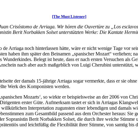
[The Must Listener]
an Crisóstomo de Arriaga. Wir hören die Ouvertüre zu „Los esclavos 
anistin Berit Norbakken Solset unterstützten Werke: Die Kantate Herm
 de Arriaga noch hinterlassen hätte, wäre er nicht wenige Tage vor s
ten haben ihm später den Beinamen „spanischer Mozart“ verliehen; na
 Wunderkindes. Belegt ist heute, dass er nach ersten Versuchen als Ge
lem Anschein nach aber auch maßgeblich von Luigi Cherubini unterstützt,
itelseite der damals 15-jährige Arriaga sogar vermerkte, dass er sie 
estellte Werk des Komponisten werden.
 ‚spanischen Mozarts‘, so wirkte er beispielsweise an der 2006 von Chr
Dirigenten erster Güte. Aufmerksam tastet er sich in Arriagas Klangwel
der willkürlichen Interpretation zugunsten einer lebendigen und damals
 Nebenstimmen zum Gesamtbild passend aus dem Orchester heraus: Sie ge
r Sopranistin Berit Norbakken Solset, die durch ihre weiche Stimme 
rätentiös und leichtfüßig die Flexibilität ihrer Stimme, von samtig bis 