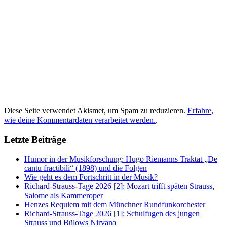
Diese Seite verwendet Akismet, um Spam zu reduzieren.
Erfahre,
wie deine Kommentardaten verarbeitet werden.
.
Letzte Beiträge
Humor in der Musikforschung: Hugo Riemanns Traktat „De
cantu fractibili“ (1898) und die Folgen
Wie geht es dem Fortschritt in der Musik?
Richard-Strauss-Tage 2026 [2]: Mozart trifft späten Strauss,
Salome als Kammeroper
Henzes Requiem mit dem Münchner Rundfunkorchester
Richard-Strauss-Tage 2026 [1]: Schulfugen des jungen
Strauss und Bülows Nirvana