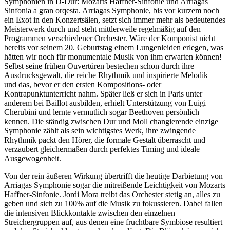
Symphonien in D-Dur: Mozarts Haffner-Sinfonie und Arriagas
Sinfonia a gran orqesta. Arriagas Symphonie, bis vor kurzem noch
ein Exot in den Konzertsälen, setzt sich immer mehr als bedeutendes
Meisterwerk durch und steht mittlerweile regelmäßig auf den
Programmen verschiedener Orchester. Wäre der Komponist nicht
bereits vor seinem 20. Geburtstag einem Lungenleiden erlegen, was
hätten wir noch für monumentale Musik von ihm erwarten können!
Selbst seine frühen Ouvertüren bestechen schon durch ihre
Ausdrucksgewalt, die reiche Rhythmik und inspirierte Melodik –
und das, bevor er den ersten Kompositions- oder
Kontrapunktunterricht nahm. Später ließ er sich in Paris unter
anderem bei Baillot ausbilden, erhielt Unterstützung von Luigi
Cherubini und lernte vermutlich sogar Beethoven persönlich
kennen. Die ständig zwischen Dur und Moll changierende einzige
Symphonie zählt als sein wichtigstes Werk, ihre zwingende
Rhythmik packt den Hörer, die formale Gestalt überrascht und
verzaubert gleichermaßen durch perfektes Timing und ideale
Ausgewogenheit.
Von der rein äußeren Wirkung übertrifft die heutige Darbietung von
Arriagas Symphonie sogar die mitreißende Leichtigkeit von Mozarts
Haffner-Sinfonie. Jordi Mora treibt das Orchester stetig an, alles zu
geben und sich zu 100% auf die Musik zu fokussieren. Dabei fallen
die intensiven Blickkontakte zwischen den einzelnen
Streichergruppen auf, aus denen eine fruchtbare Symbiose resultiert