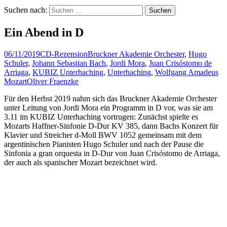
Suchen nach:
Ein Abend in D
06/11/2019
CD-Rezension
Bruckner Akademie Orchester
,
Hugo
Schuler
,
Johann Sebastian Bach
,
Jordi Mora
,
Juan Crisóstomo de
Arriaga
,
KUBIZ Unterhaching
,
Unterhaching
,
Wolfgang Amadeus
Mozart
Oliver Fraenzke
Für den Herbst 2019 nahm sich das Bruckner Akademie Orchester
unter Leitung von Jordi Mora ein Programm in D vor, was sie am
3.11 im KUBIZ Unterhaching vortrugen: Zunächst spielte es
Mozarts Haffner-Sinfonie D-Dur KV 385, dann Bachs Konzert für
Klavier und Streicher d-Moll BWV 1052 gemeinsam mit dem
argentinischen Pianisten Hugo Schuler und nach der Pause die
Sinfonia a gran orquesta in D-Dur von Juan Crisóstomo de Arriaga,
der auch als spanischer Mozart bezeichnet wird.