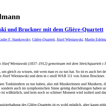
elmann
i und Bruckner mit dem Glière-Quartett
Endre F. Stankowsky
,
Glière-Quartett
,
Józef Wieniawski
,
Martin Edelm
von Józef Wieniawski (1837–1912) gemeinsam mit dem Streichquartett 
 um gleich zu wissen, mit wem man es zu tun hat. So ist es auch bei d
on Józef Wieniawski und dem in c-moll WAB 111 von Anton Bruckner.
ichen Tonkünstlern zu tun haben, also mit Musikerinnen und Musikern, d
h, sondern auch im symphonischen Sinne geistig durchdrungen haben un
o ist willkürlich, und kein noch so schöner Moment wird isoliert und da
ierhaltung des Glière-Quartetts ist es wohl möglich, aber kaum nötig, 