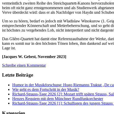
vermeintlich zweiten Reihe des Streichquartett-Kanons hervorzuhole
beim oft nicht ganz ernstgenommenen und als Studienwerk abgetanen 
Verve überdeckt wird: dass er als Nachfolger von Haydn und Schubert
Um so zu hören, bedarf es jedoch mit Wladislaw Winokurow (1. Geig
entsprechender Könnerschaft und Metierbeherrschung, und so geht die 
ist höchstes zu vergebendes Lob, nicht interpretiert und nicht dargestel
Das Glière-Quartett hat damit eine Referenzaufnahme der Werke, dar
kann es somit nur in den höchsten Tönen loben, ihm dankend auf weite
Lage ist.
[Jacques W. Gebest, November 2023]
Schreibe einen Kommentar
Letzte Beiträge
Humor in der Musikforschung: Hugo Riemanns Traktat „De cant
Wie geht es dem Fortschritt in der Musik?
Richard-Strauss-Tage 2026 [2]: Mozart trifft späten Strauss, 
Henzes Requiem mit dem Münchner Rundfunkorchester
Richard-Strauss-Tage 2026 [1]: Schulfugen des jungen Straus
Kategorien