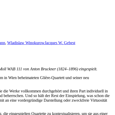
ann
,
Wladislaw Winokurow
Jacques W. Gebest
c-Moll WAB 111 von Anton Bruckner (1824–1896) eingespielt.
em in Wien beheimateten Glière-Quartett und seiner neu
ie die Werke vollkommen durchgehört und ihren Part individuell in
d beherrschen. Und so hält der Rest der Einspielung, was schon die
mit an eine vordergründige Darstellung oder zweckfreie Virtuosität
die eingespielten Quartette zu kontextualisieren, um sie aus einer