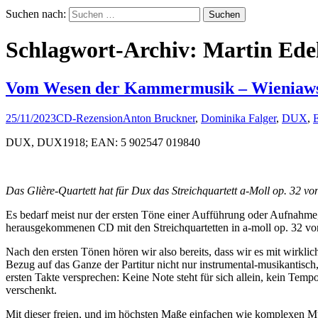
Suchen nach:
Schlagwort-Archiv: Martin Ed
Vom Wesen der Kammermusik – Wieniawsk
25/11/2023
CD-Rezension
Anton Bruckner
,
Dominika Falger
,
DUX
,
DUX, DUX1918; EAN: 5 902547 019840
Das Glière-Quartett hat für Dux das Streichquartett a-Moll op. 32 
Es bedarf meist nur der ersten Töne einer Aufführung oder Aufnahme,
herausgekommenen CD mit den Streichquartetten in a-moll op. 32 v
Nach den ersten Tönen hören wir also bereits, dass wir es mit wirkl
Bezug auf das Ganze der Partitur nicht nur instrumental-musikantisc
ersten Takte versprechen: Keine Note steht für sich allein, kein Temp
verschenkt.
Mit dieser freien, und im höchsten Maße einfachen wie komplexen Musiz