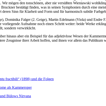
n. Wir mögen den tonschönen, aber nie versüßten Wieniawski wohlklin
Bruckner bestätigt finden, was in seinen Symphonien durch eine meist
 deren Sinn für Klarheit und Form und für harmonisch subtile Farbgeb
e), Dominika Falger (2. Geige), Martin Edelmann (Viola) und Endre F
vorliegende Aufnahme noch einen Schritt weiter: beide Werke erklingen 
lt, sondern verwirklicht.
über hinaus aber ein Beispiel für das adjektivlose Wesen der Kammerm
re Zeugnisse ihrer Arbeit hoffen, und ihnen vor allem das Publikum wü
u fractibili“ (1898) und die Folgen
Salome als Kammeroper
s und Bülows Nirvana