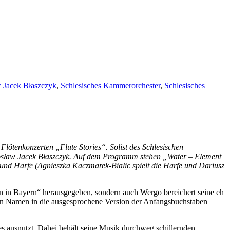
 Jacek Błaszczyk
,
Schlesisches Kammerorchester
,
Schlesisches
lötenkonzerten „Flute Stories“. Solist des Schlesischen
rosław Jacek Błaszczyk. Auf dem Programm stehen „Water – Element
r und Harfe (Agnieszka Kaczmarek-Bialic spielt die Harfe und Dariusz
 in Bayern“ herausgegeben, sondern auch Wergo bereichert seine eh
nen Namen in die ausgesprochene Version der Anfangsbuchstaben
ies ausnutzt. Dabei behält seine Musik durchweg schillernden