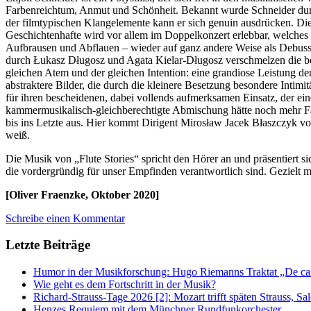
Farbenreichtum, Anmut und Schönheit. Bekannt wurde Schneider durch s
der filmtypischen Klangelemente kann er sich genuin ausdrücken. Die 
Geschichtenhafte wird vor allem im Doppelkonzert erlebbar, welches 
Aufbrausen und Abflauen – wieder auf ganz andere Weise als Debussy
durch Łukasz Długosz und Agata Kielar-Długosz verschmelzen die bei
gleichen Atem und der gleichen Intention: eine grandiose Leistung der
abstraktere Bilder, die durch die kleinere Besetzung besondere Inti
für ihren bescheidenen, dabei vollends aufmerksamen Einsatz, der ein
kammermusikalisch-gleichberechtigte Abmischung hätte noch mehr Face
bis ins Letzte aus. Hier kommt Dirigent Mirosław Jacek Błaszczyk vol
weiß.
Die Musik von „Flute Stories“ spricht den Hörer an und präsentiert si
die vordergründig für unser Empfinden verantwortlich sind. Gezielt mi
[Oliver Fraenzke, Oktober 2020]
Schreibe einen Kommentar
Letzte Beiträge
Humor in der Musikforschung: Hugo Riemanns Traktat „De cant
Wie geht es dem Fortschritt in der Musik?
Richard-Strauss-Tage 2026 [2]: Mozart trifft späten Strauss, 
Henzes Requiem mit dem Münchner Rundfunkorchester