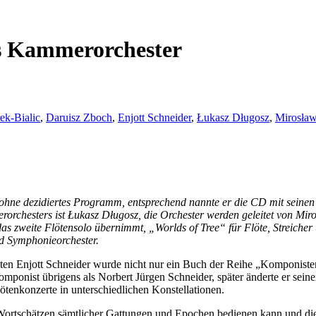
es Kammerorchester
ek-Bialic
,
Daruisz Zboch
,
Enjott Schneider
,
Łukasz Długosz
,
Mirosław
hne dezidiertes Programm, entsprechend nannte er die CD mit seinen F
rchesters ist Łukasz Długosz, die Orchester werden geleitet von Mi
das zweite Flötensolo übernimmt, „Worlds of Tree“ für Flöte, Streiche
nd Symphonieorchester.
en Enjott Schneider wurde nicht nur ein Buch der Reihe „Komponisten
ponist übrigens als Norbert Jürgen Schneider, später änderte er sei
ötenkonzerte in unterschiedlichen Konstellationen.
chen Wortschätzen sämtlicher Gattungen und Epochen bedienen kann und d