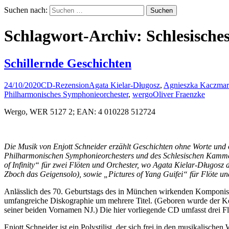
Suchen nach:
Schlagwort-Archiv: Schlesisch
Schillernde Geschichten
24/10/2020
CD-Rezension
Agata Kielar-Długosz
,
Agnieszka Kaczmar
Philharmonisches Symphonieorchester
,
wergo
Oliver Fraenzke
Wergo, WER 5127 2; EAN: 4 010228 512724
Die Musik von Enjott Schneider erzählt Geschichten ohne Worte und o
Philharmonischen Symphonieorchesters und des Schlesischen Kammero
of Infinity“ für zwei Flöten und Orchester, wo Agata Kielar-Długosz 
Zboch das Geigensolo), sowie „Pictures of Yang Guifei“ für Flöte u
Anlässlich des 70. Geburtstags des in München wirkenden Komponist
umfangreiche Diskographie um mehrere Titel. (Geboren wurde der Kom
seiner beiden Vornamen NJ.) Die hier vorliegende CD umfasst drei Fl
Enjott Schneider ist ein Polystilist, der sich frei in den musikalis