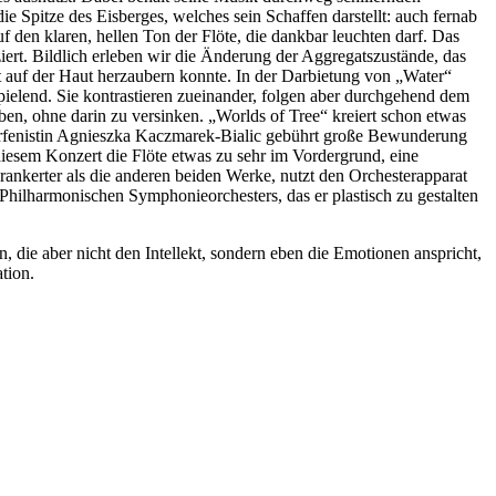
 Spitze des Eisberges, welches sein Schaffen darstellt: auch fernab
 den klaren, hellen Ton der Flöte, die dankbar leuchten darf. Das
ert. Bildlich erleben wir die Änderung der Aggregatszustände, das
 auf der Haut herzaubern konnte. In der Darbietung von „Water“
elend. Sie kontrastieren zueinander, folgen aber durchgehend dem
aben, ohne darin zu versinken. „Worlds of Tree“ kreiert schon etwas
r Harfenistin Agnieszka Kaczmarek-Bialic gebührt große Bewunderung
diesem Konzert die Flöte etwas zu sehr im Vordergrund, eine
ankerter als die anderen beiden Werke, nutzt den Orchesterapparat
Philharmonischen Symphonieorchesters, das er plastisch zu gestalten
n, die aber nicht den Intellekt, sondern eben die Emotionen anspricht,
tion.