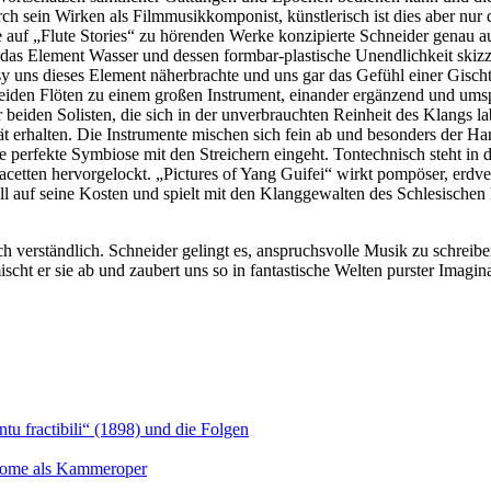
ein Wirken als Filmmusikkomponist, künstlerisch ist dies aber nur die
auf „Flute Stories“ zu hörenden Werke konzipierte Schneider genau auf
das Element Wasser und dessen formbar-plastische Unendlichkeit skizzi
 uns dieses Element näherbrachte und uns gar das Gefühl einer Gischt
den Flöten zu einem großen Instrument, einander ergänzend und umspi
 beiden Solisten, die sich in der unverbrauchten Reinheit des Klangs l
mität erhalten. Die Instrumente mischen sich fein ab und besonders de
e perfekte Symbiose mit den Streichern eingeht. Tontechnisch steht in 
tten hervorgelockt. „Pictures of Yang Guifei“ wirkt pompöser, erdver
l auf seine Kosten und spielt mit den Klanggewalten des Schlesischen 
ch verständlich. Schneider gelingt es, anspruchsvolle Musik zu schreibe
scht er sie ab und zaubert uns so in fantastische Welten purster Imagina
u fractibili“ (1898) und die Folgen
Salome als Kammeroper