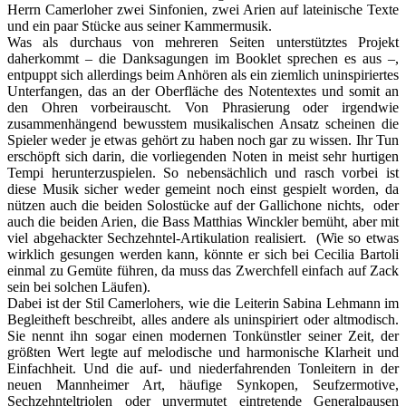
Herrn Camerloher zwei Sinfonien, zwei Arien auf lateinische Texte
und ein paar Stücke aus seiner Kammermusik.
Was als durchaus von mehreren Seiten unterstütztes Projekt
daherkommt – die Danksagungen im Booklet sprechen es aus –,
entpuppt sich allerdings beim Anhören als ein ziemlich uninspiriertes
Unterfangen, das an der Oberfläche des Notentextes und somit an
den Ohren vorbeirauscht. Von Phrasierung oder irgendwie
zusammenhängend bewusstem musikalischen Ansatz scheinen die
Spieler weder je etwas gehört zu haben noch gar zu wissen. Ihr Tun
erschöpft sich darin, die vorliegenden Noten in meist sehr hurtigen
Tempi herunterzuspielen. So nebensächlich und rasch vorbei ist
diese Musik sicher weder gemeint noch einst gespielt worden, da
nützen auch die beiden Solostücke auf der Gallichone nichts, oder
auch die beiden Arien, die Bass Matthias Winckler bemüht, aber mit
viel abgehackter Sechzehntel-Artikulation realisiert. (Wie so etwas
wirklich gesungen werden kann, könnte er sich bei Cecilia Bartoli
einmal zu Gemüte führen, da muss das Zwerchfell einfach auf Zack
sein bei solchen Läufen).
Dabei ist der Stil Camerlohers, wie die Leiterin Sabina Lehmann im
Begleitheft beschreibt, alles andere als uninspiriert oder altmodisch.
Sie nennt ihn sogar einen modernen Tonkünstler seiner Zeit, der
größten Wert legte auf melodische und harmonische Klarheit und
Einfachheit. Und die auf- und niederfahrenden Tonleitern in der
neuen Mannheimer Art, häufige Synkopen, Seufzermotive,
Sechzehnteltriolen oder unvermutet eintretende Generalpausen