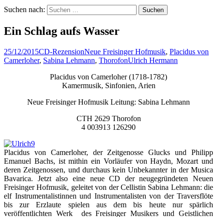
Suchen nach:
Ein Schlag aufs Wasser
25/12/2015
CD-Rezension
Neue Freisinger Hofmusik
,
Placidus von
Camerloher
,
Sabina Lehmann
,
Thorofon
Ulrich Hermann
Placidus von Camerloher (1718-1782)
Kamermusik, Sinfonien, Arien
Neue Freisinger Hofmusik Leitung: Sabina Lehmann
CTH 2629 Thorofon
4 003913 126290
Placidus von Camerloher, der Zeitgenosse Glucks und Philipp
Emanuel Bachs, ist mithin ein Vorläufer von Haydn, Mozart und
deren Zeitgenossen, und durchaus kein Unbekannter in der Musica
Bavarica. Jetzt also eine neue CD der neugegründeten Neuen
Freisinger Hofmusik, geleitet von der Cellistin Sabina Lehmann: die
elf Instrumentalistinnen und Instrumentalisten von der Traversflöte
bis zur Erzlaute spielen aus dem bis heute nur spärlich
veröffentlichten Werk des Freisinger Musikers und Geistlichen