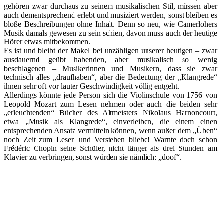
gehören zwar durchaus zu seinem musikalischen Stil, müssen aber
auch dementsprechend erlebt und musiziert werden, sonst bleiben es
bloße Beschreibungen ohne Inhalt. Denn so neu, wie Camerlohers
Musik damals gewesen zu sein schien, davon muss auch der heutige
Hörer etwas mitbekommen.
Es ist und bleibt der Makel bei unzähligen unserer heutigen – zwar
ausdauernd geübt habenden, aber musikalisch so wenig
beschlagenen – Musikerinnen und Musikern, dass sie zwar
technisch alles „draufhaben“, aber die Bedeutung der „Klangrede“
ihnen sehr oft vor lauter Geschwindigkeit völlig entgeht.
Allerdings könnte jede Person sich die Violinschule von 1756 von
Leopold Mozart zum Lesen nehmen oder auch die beiden sehr
„erleuchtenden“ Bücher des Altmeisters Nikolaus Harnoncourt,
etwa „Musik als Klangrede“, einverleiben, die einem einen
entsprechenden Ansatz vermitteln können, wenn außer dem „Üben“
noch Zeit zum Lesen und Verstehen bliebe! Warnte doch schon
Frédéric Chopin seine Schüler, nicht länger als drei Stunden am
Klavier zu verbringen, sonst würden sie nämlich: „doof“.