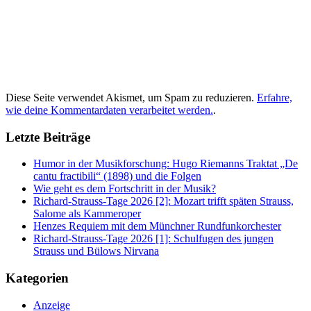
Diese Seite verwendet Akismet, um Spam zu reduzieren.
Erfahre,
wie deine Kommentardaten verarbeitet werden.
.
Letzte Beiträge
Humor in der Musikforschung: Hugo Riemanns Traktat „De
cantu fractibili“ (1898) und die Folgen
Wie geht es dem Fortschritt in der Musik?
Richard-Strauss-Tage 2026 [2]: Mozart trifft späten Strauss,
Salome als Kammeroper
Henzes Requiem mit dem Münchner Rundfunkorchester
Richard-Strauss-Tage 2026 [1]: Schulfugen des jungen
Strauss und Bülows Nirvana
Kategorien
Anzeige