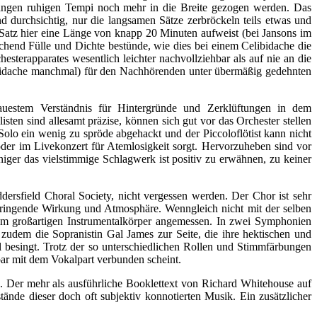
langen ruhigen Tempi noch mehr in die Breite gezogen werden. Das
und durchsichtig, nur die langsamen Sätze zerbröckeln teils etwas und
 Satz hier eine Länge von knapp 20 Minuten aufweist (bei Jansons im
hend Fülle und Dichte bestünde, wie dies bei einem Celibidache die
terapparates wesentlich leichter nachvollziehbar als auf nie an die
libidache manchmal) für den Nachhörenden unter übermäßig gedehnten
uestem Verständnis für Hintergründe und Zerklüftungen in dem
sten sind allesamt präzise, können sich gut vor das Orchester stellen
olo ein wenig zu spröde abgehackt und der Piccoloflötist kann nicht
der im Livekonzert für Atemlosigkeit sorgt. Hervorzuheben sind vor
iger das vielstimmige Schlagwerk ist positiv zu erwähnen, zu keiner
ersfield Choral Society, nicht vergessen werden. Der Chor ist sehr
hdringende Wirkung und Atmosphäre. Wenngleich nicht mit der selben
d dem großartigen Instrumentalkörper angemessen. In zwei Symphonien
udem die Sopranistin Gal James zur Seite, die ihre hektischen und
sal besingt. Trotz der so unterschiedlichen Rollen und Stimmfärbungen
bar mit dem Vokalpart verbunden scheint.
g. Der mehr als ausführliche Booklettext von Richard Whitehouse auf
tände dieser doch oft subjektiv konnotierten Musik. Ein zusätzlicher