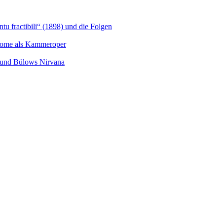
u fractibili“ (1898) und die Folgen
Salome als Kammeroper
s und Bülows Nirvana