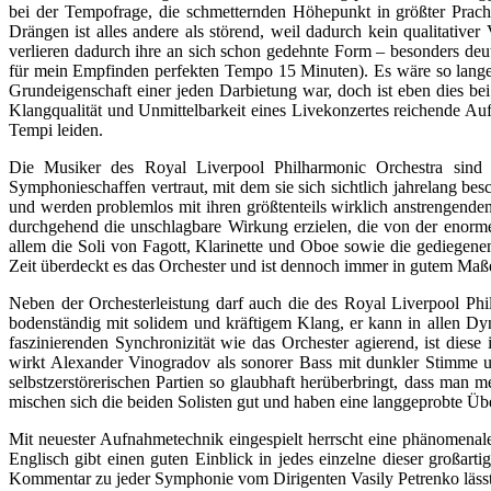
bei der Tempofrage, die schmetternden Höhepunkt in größter Prac
Drängen ist alles andere als störend, weil dadurch kein qualitativer
verlieren dadurch ihre an sich schon gedehnte Form – besonders deu
für mein Empfinden perfekten Tempo 15 Minuten). Es wäre so lange 
Grundeigenschaft einer jeden Darbietung war, doch ist eben dies be
Klangqualität und Unmittelbarkeit eines Livekonzertes reichende A
Tempi leiden.
Die Musiker des Royal Liverpool Philharmonic Orchestra sind
Symphonieschaffen vertraut, mit dem sie sich sichtlich jahrelang bes
und werden problemlos mit ihren größtenteils wirklich anstrengende
durchgehend die unschlagbare Wirkung erzielen, die von der enorme
allem die Soli von Fagott, Klarinette und Oboe sowie die gediegene
Zeit überdeckt es das Orchester und ist dennoch immer in gutem Maße
Neben der Orchesterleistung darf auch die des Royal Liverpool Phi
bodenständig mit solidem und kräftigem Klang, er kann in allen Dy
faszinierenden Synchronizität wie das Orchester agierend, ist dies
wirkt Alexander Vinogradov als sonorer Bass mit dunkler Stimme u
selbstzerstörerischen Partien so glaubhaft herüberbringt, dass man m
mischen sich die beiden Solisten gut und haben eine langgeprobte Üb
Mit neuester Aufnahmetechnik eingespielt herrscht eine phänomenale
Englisch gibt einen guten Einblick in jedes einzelne dieser großart
Kommentar zu jeder Symphonie vom Dirigenten Vasily Petrenko läss