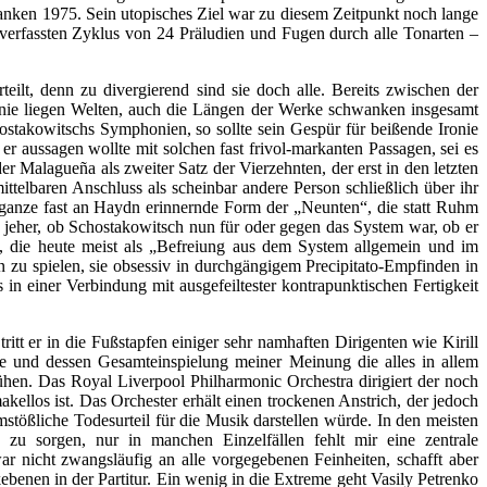
anken 1975. Sein utopisches Ziel war zu diesem Zeitpunkt noch lange
 verfassten Zyklus von 24 Präludien und Fugen durch alle Tonarten –
ilt, denn zu divergierend sind sie doch alle. Bereits zwischen der
nie liegen Welten, auch die Längen der Werke schwanken insgesamt
takowitschs Symphonien, so sollte sein Gespür für beißende Ironie
 aussagen wollte mit solchen fast frivol-markanten Passagen, sei es
er Malagueña als zweiter Satz der Vierzehnten, der erst in den letzten
ttelbaren Anschluss als scheinbar andere Person schließlich über ihr
e ganze fast an Haydn erinnernde Form der „Neunten“, die statt Ruhm
it jeher, ob Schostakowitsch nun für oder gegen das System war, ob er
e, die heute meist als „Befreiung aus dem System allgemein und im
 zu spielen, sie obsessiv in durchgängigem Precipitato-Empfinden in
in einer Verbindung mit ausgefeiltester kontrapunktischen Fertigkeit
tt er in die Fußstapfen einiger sehr namhaften Dirigenten wie Kirill
e und dessen Gesamteinspielung meiner Meinung die alles in allem
ühen. Das Royal Liverpool Philharmonic Orchestra dirigiert der noch
kellos ist. Das Orchester erhält einen trockenen Anstrich, der jedoch
stößliche Todesurteil für die Musik darstellen würde. In den meisten
zu sorgen, nur in manchen Einzelfällen fehlt mir eine zentrale
 nicht zwangsläufig an alle vorgegebenen Feinheiten, schafft aber
benen in der Partitur. Ein wenig in die Extreme geht Vasily Petrenko