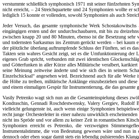
verstummte schließlich symphonisch 1971 mit seiner fünfzehnten Sym
nicht erreicht, – 24 Streichquartette und 24 Symphonien wollte er 
lediglich 15 konnte er vollenden, sowohl Symphonien als auch Streich
Jeder Versuch, das gesamte symphonische Werk Schostakowitschs auf
eingängigen ersten und der undurchschaubaren, mit bis zu dreize
zwischen knapp 20 und 80 Minuten, ebenso ist die Besetzung sehr 
und todernsten Sarkasmus ins Zentrum gerückt werden – bei kaum ein
der plötzliche überlang auftrumpfende Schluss der Fünften, sei es das
Takten sein wahres Gesicht zeigt, sei es die Umfunktionierung der L
eigenes Grab spricht, verbunden mit zwei identischen Glockenschläg
und Götterfunken in aller Kürze alles Militärische veralbert, kariki
seine Meinung zeitweise änderte und wie sich dies in seinem Scha
Einzelschicksal“ angesehen wird. Bezeichnend auch für alle Werke i
die Höhe zu treiben, militärische Anklänge einzubeziehen und diese 
und einem einmaligen Gespür für Instrumentierung, die das gesamte gr
Vasily Petrenko wagt sich nun an die Gesamteinspielung dieses zwölf
Kondraschin, Gennadi Roschdestwensky, Valery Gergiev, Rudolf Ba
vielleicht gelungenste ist, auch wenn einige Symphonien beispielsw
recht junge Orchesterleiter in einer nahezu unwirklich erscheinenden
nicht ins Spröde und vor allem zu keiner Zeit in romantischen Kitsc
Symphonien erreicht es Petrenko, die verzweigten Stimmengefle
Instrumentalstimme, die von Bedeutung gewesen wäre und nun in de
dennoch oder eben sogar damit stets ein lebendig pulsierendes Klang