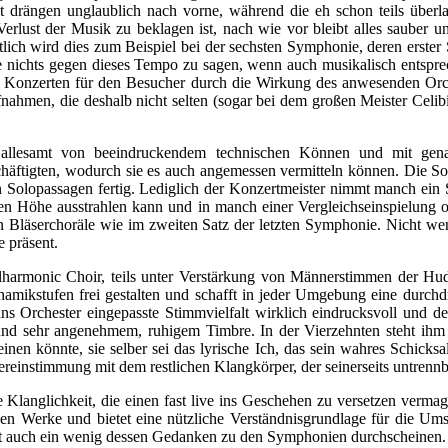
ht drängen unglaublich nach vorne, während die eh schon teils über
 Verlust der Musik zu beklagen ist, nach wie vor bleibt alles sauber 
tlich wird dies zum Beispiel bei der sechsten Symphonie, deren erster
nichts gegen dieses Tempo zu sagen, wenn auch musikalisch entsprec
i Konzerten für den Besucher durch die Wirkung des anwesenden Orches
ufnahmen, die deshalb nicht selten (sogar bei dem großen Meister Ce
 allesamt von beeindruckendem technischen Können und mit gena
chäftigten, wodurch sie es auch angemessen vermitteln können. Die Soli
n Solopassagen fertig. Lediglich der Konzertmeister nimmt manch ein S
n Höhe ausstrahlen kann und in manch einer Vergleichseinspielung o
n Bläserchoräle wie im zweiten Satz der letzten Symphonie. Nicht wen
 präsent.
lharmonic Choir, teils unter Verstärkung von Männerstimmen der Hudd
namikstufen frei gestalten und schafft in jeder Umgebung eine durc
e ins Orchester eingepasste Stimmvielfalt wirklich eindrucksvoll un
nd sehr angenehmem, ruhigem Timbre. In der Vierzehnten steht ihm z
einen könnte, sie selber sei das lyrische Ich, das sein wahres Schick
ereinstimmung mit dem restlichen Klangkörper, der seinerseits untrenn
 Klanglichkeit, die einen fast live ins Geschehen zu versetzen verma
igen Werke und bietet eine nützliche Verständnisgrundlage für die Ums
t auch ein wenig dessen Gedanken zu den Symphonien durchscheinen.