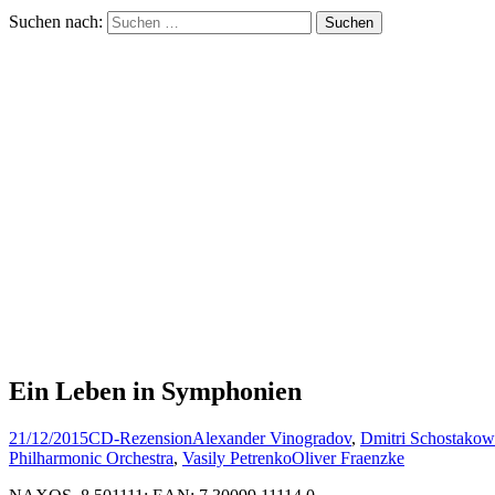
Suchen nach:
Ein Leben in Symphonien
21/12/2015
CD-Rezension
Alexander Vinogradov
,
Dmitri Schostakow
Philharmonic Orchestra
,
Vasily Petrenko
Oliver Fraenzke