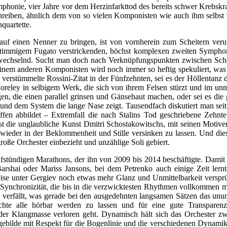
phonie, vier Jahre vor dem Herzinfarkttod des bereits schwer Krebskr
schreiben, ähnlich dem von so vielen Komponisten wie auch ihm selbst
quartette.
 einen Nenner zu bringen, ist von vornherein zum Scheitern verurte
hnstimmigem Fugato verstrickenden, höchst komplexen zweiten Sympho
wechselnd. Sucht man doch nach Verknüpfungspunkten zwischen Schos
em anderen Komponisten wird noch immer so heftig spekuliert, was er
 verstümmelte Rossini-Zitat in der Fünfzehnten, sei es der Höllentanz d
oreley in selbigem Werk, die sich von ihrem Felsen stürzt und im unmi
en, die einen parallel grinsen und Gänsehaut machen, oder sei es di
ert und dem System die lange Nase zeigt. Tausendfach diskutiert man se
ffen abbildet – Extremfall die nach Stalins Tod geschriebene Zehnt
st die unglaubliche Kunst Dmitri Schostakowitschs, mit seinen Motiven
wieder in der Beklommenheit und Stille versinken zu lassen. Und dies 
oße Orchester einbezieht und unzählige Soli gebiert.
stündigen Marathons, der ihn von 2009 bis 2014 beschäftigte. Damit tri
rshai oder Mariss Jansons, bei dem Petrenko auch einige Zeit lernt
eise unter Gergiev noch etwas mehr Glanz und Unmittelbarkeit verspr
 Synchronizität, die bis in die verzwicktesten Rhythmen vollkommen ma
h verfällt, was gerade bei den ausgedehnten langsamen Sätzen das unum
chte alle hörbar werden zu lassen und für eine gute Transparenz 
r Klangmasse verloren geht. Dynamisch hält sich das Orchester zwar
gebilde mit Respekt für die Bogenlinie und die verschiedenen Dynamike