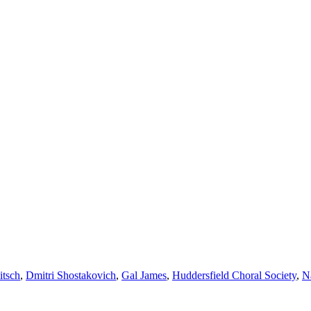
itsch
,
Dmitri Shostakovich
,
Gal James
,
Huddersfield Choral Society
,
N