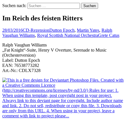
Suchen nach:
Im Reich des feisten Ritters
28/03/2016
CD-Rezension
Dutton Epoch
,
Martin Yates
,
Ralph
Vaughan Williams
,
Royal Scottish National Orchestra
Grete Catus
Ralph Vaughan Williams
„Fat Knight“-Suite, Henry V Overture, Serenade to Music
(Orchesterversion)
Label: Dutton Epoch
EAN: 76538773282
Art.-Nr.: CDLX7328