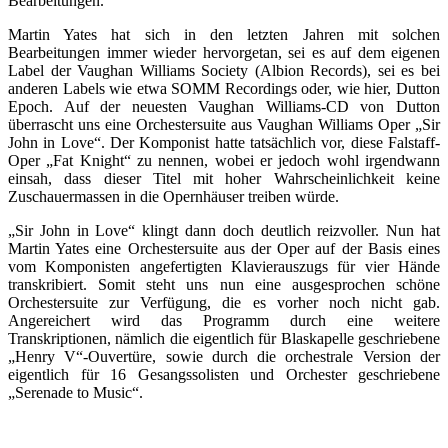
Bearbeitungen.
Martin Yates hat sich in den letzten Jahren mit solchen
Bearbeitungen immer wieder hervorgetan, sei es auf dem eigenen
Label der Vaughan Williams Society (Albion Records), sei es bei
anderen Labels wie etwa SOMM Recordings oder, wie hier, Dutton
Epoch. Auf der neuesten Vaughan Williams-CD von Dutton
überrascht uns eine Orchestersuite aus Vaughan Williams Oper „Sir
John in Love“. Der Komponist hatte tatsächlich vor, diese Falstaff-
Oper „Fat Knight“ zu nennen, wobei er jedoch wohl irgendwann
einsah, dass dieser Titel mit hoher Wahrscheinlichkeit keine
Zuschauermassen in die Opernhäuser treiben würde.
„Sir John in Love“ klingt dann doch deutlich reizvoller. Nun hat
Martin Yates eine Orchestersuite aus der Oper auf der Basis eines
vom Komponisten angefertigten Klavierauszugs für vier Hände
transkribiert. Somit steht uns nun eine ausgesprochen schöne
Orchestersuite zur Verfügung, die es vorher noch nicht gab.
Angereichert wird das Programm durch eine weitere
Transkriptionen, nämlich die eigentlich für Blaskapelle geschriebene
„Henry V“-Ouvertüre, sowie durch die orchestrale Version der
eigentlich für 16 Gesangssolisten und Orchester geschriebene
„Serenade to Music“.