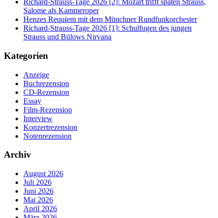
Richard-Strauss-Tage 2026 [2]: Mozart trifft späten Strauss,
Salome als Kammeroper
Henzes Requiem mit dem Münchner Rundfunkorchester
Richard-Strauss-Tage 2026 [1]: Schulfugen des jungen
Strauss und Bülows Nirvana
Kategorien
Anzeige
Buchrezension
CD-Rezension
Essay
Film-Rezension
Interview
Konzertrezension
Notenrezension
Archiv
August 2026
Juli 2026
Juni 2026
Mai 2026
April 2026
März 2026