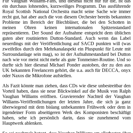
Für Vaughan Williams-Fans, und diesmal nicht nur für die, ist das
ein durchaus lohnendes, kurzweiliges Programm. Das ausführende
Royal Scottish National Orchestra macht seine Sache wie immer
recht gut, hat aber auch die von diesem Orchester bereits bekannten
Probleme im Bereich der Blechbläser, die bei den Schotten in
meinen Ohren keinen internationalen Spitzenstandard
repräsentieren. Der Sound der Aufnahme entspricht dem üblichen
guten aber routinierten Dutton-Standard. Auch wenn das Label
neuerdings mit der Veröffentlichung auf SACD punkten will (was
zweifellos durch den Mehrkanalaspekt ein Pluspunkt für Leute mit
Surroundanlage sein mag), so ist der Aufnahmestandard bei Dutton
nach wie vor meist nicht mehr als gute Tonmeister-Routine. Und so
durfte sich hier diesmal Michael Ponder austoben, der zu den aus
UK bekannten Freelancern gehört, die u.a. auch für DECCA, onyx
oder Naxos die Mikrofone aufstellen.
Als Fazit könnte man ziehen, dass CDs wie diese unbestreitbar den
Vorteil haben, dass sie neue Blickwinkel auf die Musik von Ralph
Vaughan Williams eröffnen. Gravierender Nachteil der Vaughan
Williams-Veröffentlichungen der letzten Jahre, die sich ja ganz
überwiegend mit dem bislang unbekannten Frühwerk oder dem in
irgendeiner Form abseitigeren Werk des Komponisten beschäftigt
haben, sehe ich persönlich darin, dass sie zunehmend vom
Hauptwerk ablenken.