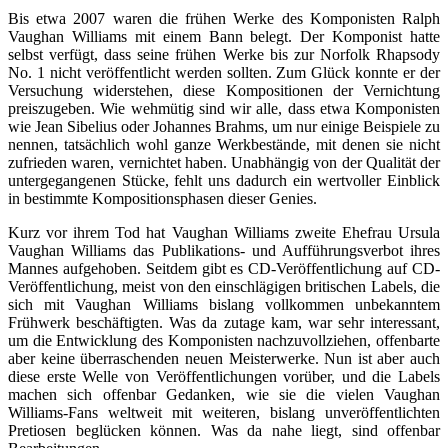
Bis etwa 2007 waren die frühen Werke des Komponisten Ralph
Vaughan Williams mit einem Bann belegt. Der Komponist hatte
selbst verfügt, dass seine frühen Werke bis zur Norfolk Rhapsody
No. 1 nicht veröffentlicht werden sollten. Zum Glück konnte er der
Versuchung widerstehen, diese Kompositionen der Vernichtung
preiszugeben. Wie wehmütig sind wir alle, dass etwa Komponisten
wie Jean Sibelius oder Johannes Brahms, um nur einige Beispiele zu
nennen, tatsächlich wohl ganze Werkbestände, mit denen sie nicht
zufrieden waren, vernichtet haben. Unabhängig von der Qualität der
untergegangenen Stücke, fehlt uns dadurch ein wertvoller Einblick
in bestimmte Kompositionsphasen dieser Genies.
Kurz vor ihrem Tod hat Vaughan Williams zweite Ehefrau Ursula
Vaughan Williams das Publikations- und Aufführungsverbot ihres
Mannes aufgehoben. Seitdem gibt es CD-Veröffentlichung auf CD-
Veröffentlichung, meist von den einschlägigen britischen Labels, die
sich mit Vaughan Williams bislang vollkommen unbekanntem
Frühwerk beschäftigten. Was da zutage kam, war sehr interessant,
um die Entwicklung des Komponisten nachzuvollziehen, offenbarte
aber keine überraschenden neuen Meisterwerke. Nun ist aber auch
diese erste Welle von Veröffentlichungen vorüber, und die Labels
machen sich offenbar Gedanken, wie sie die vielen Vaughan
Williams-Fans weltweit mit weiteren, bislang unveröffentlichten
Pretiosen beglücken können. Was da nahe liegt, sind offenbar