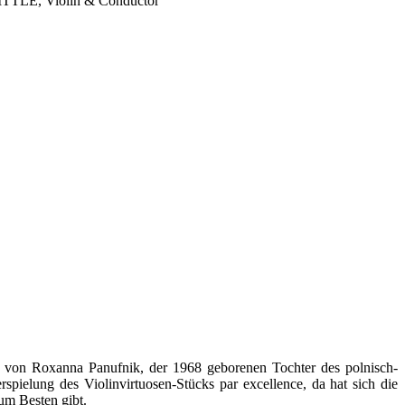
ITTLE, Violin & Conductor
on von Roxanna Panufnik, der 1968 geborenen Tochter des polnisch-
rspielung des Violinvirtuosen-Stücks par excellence, da hat sich die
um Besten gibt.