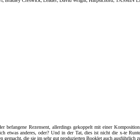
; Bradley Creswick, Leader; David Wright, Harpsichord; TASMIN L
 der befangene Rezensent, allerdings gekoppelt mit einer Kompositi
h etwas anderes, oder? Und in der Tat, dies ist nicht die x-te Runte
 gemacht, die sie im sehr gut produzierten Booklet auch ausführlich z