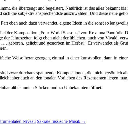
mt, die überzeugt und begeistert. Natürlich ist das alles bekannt bis i
 sich die subjektiv ansprechendste auszuwählen. Und diese neue gehör
Part eben auch dazu verwendet, eigene Ideen in die sonst so langweilig
: bei der Komposition „Four World Seasons“ von Roxanna Panufnik. Die 
e der Jahreszeiten folgt eben nicht der üblichen, auch von Vivaldi ver
t: „… geboren, geliebt und gestorben im Herbst“. Er verwendet als Gru
eren.
weifache Weise herangezogen, einmal in einer kunstvollen, dann in ein
nd zwar durchaus spannende Kompositionen, die mich persönlich allerd
elleicht aber auch an den tonalen Vorlieben des Rezensenten liegen mag
einbar altbekannten Stücken und zu Unbekanntem öffnet.
nstrumentalen Niveau
Sakrale russische Musik
→