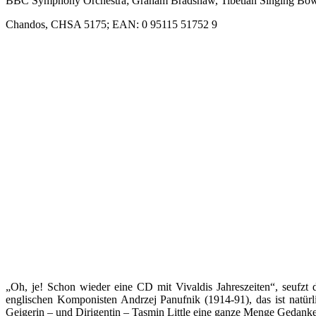
BBC Symphony Orchestra; Graham Bradshaw, Tibetian Singing Bowl
Chandos, CHSA 5175; EAN: 0 95115 51752 9
„Oh, je! Schon wieder eine CD mit Vivaldis Jahreszeiten“, seufzt
englischen Komponisten Andrzej Panufnik (1914-91), das ist natürlic
Geigerin – und Dirigentin – Tasmin Little eine ganze Menge Gedanken