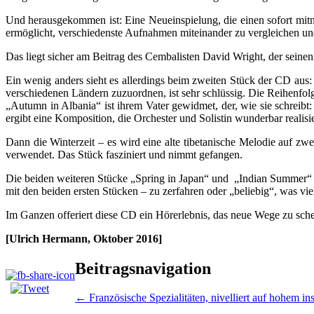
Und herausgekommen ist: Eine Neueinspielung, die einen sofort mitnim
ermöglicht, verschiedenste Aufnahmen miteinander zu vergleichen und
Das liegt sicher am Beitrag des Cembalisten David Wright, der seinen 
Ein wenig anders sieht es allerdings beim zweiten Stück der CD aus
verschiedenen Ländern zuzuordnen, ist sehr schlüssig. Die Reihenfolg
„Autumn in Albania“ ist ihrem Vater gewidmet, der, wie sie schreib
ergibt eine Komposition, die Orchester und Solistin wunderbar realisi
Dann die Winterzeit – es wird eine alte tibetanische Melodie auf z
verwendet. Das Stück fasziniert und nimmt gefangen.
Die beiden weiteren Stücke „Spring in Japan“ und „Indian Summer“ si
mit den beiden ersten Stücken – zu zerfahren oder „beliebig“, was vi
Im Ganzen offeriert diese CD ein Hörerlebnis, das neue Wege zu sch
[Ulrich Hermann, Oktober 2016]
Beitragsnavigation
←
Französische Spezialitäten, nivelliert auf hohem i