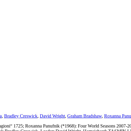
a
,
Bradley Creswick
,
David Wright
,
Graham Bradshaw
,
Roxanna Panu
stagioni“ 1725; Roxanna Panufnik (*1968): Four World Seasons 2007-2