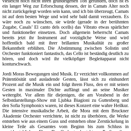
vielleicht noch nicht ihren grundeigenen Ton gefunden, doch ist es
ein langer Weg zur Erforschung dessen, der in Camats Alter noch
nicht zurückgelegt worden sein kann, und ich bin überzeugt, Camats
ist auf dem besten Wege und wird sehr bald damit verzaubern. Es
wäre noch zu wünschen, sie würde (gerade in der berühmten
Zugabe, Casals’ El canto dels ocells) das Vibrato etwas spärlicher
und funktioneller einsetzen. Doch allgemein beherrscht Camats
bereits jetzt ihr Instrument auf vorzügliche Weise und wird
hoffentlich bald mit ihrer brillanten Musikalität zu großer
Bekanntheit erblühen. Die Abstimmung zwischen Solistin und
Orchester funktioniert fantastisch, das Cello ist beständig deutlich zu
hören, und doch wird ihr vielköpfiger Begleitapparat nicht
konturschwach.
Jordi Moras Bewegungen sind Musik. Er verzichtet vollkommen auf
Prätentiösität und ausladende Gesten, lässt sich zu einhundert
Prozent auf die Musik ein und folgt ihrem Fluss, den er mit seinen
Gesten in maximaler Dichte auffängt und an seine Musiker
weitergibt. Vor allem für diejenigen, die am Vorabend in der
Selbstdarstellungs-Show mit Ljubka Biagioni zu Guttenberg und
den Sofia Symphonics waren, ist dieses Konzert eine wahre Heilkur.
Die intensive musikalische Arbeit, die Mora mit dem Bruckner
Akademie Orchester verrichtete, ist nicht zu überhören, die Werke
entstehen wie aus einem Guss und entstehen ohne Zerstückelung in
kleine Teile als Gesamtes vom Beginn bis zum Schluss in