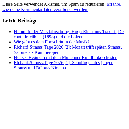
Diese Seite verwendet Akismet, um Spam zu reduzieren.
Erfahre,
wie deine Kommentardaten verarbeitet werden.
.
Letzte Beiträge
Humor in der Musikforschung: Hugo Riemanns Traktat „De
cantu fractibili“ (1898) und die Folgen
Wie geht es dem Fortschritt in der Musik?
Richard-Strauss-Tage 2026 [2]: Mozart trifft späten Strauss,
Salome als Kammeroper
Henzes Requiem mit dem Münchner Rundfunkorchester
Richard-Strauss-Tage 2026 [1]: Schulfugen des jungen
Strauss und Bülows Nirvana