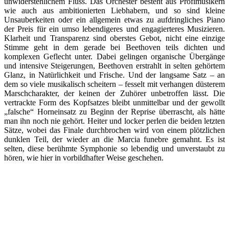
unwiderstehlichem Fluss. Das Orchester besteht aus Profimusikern
wie auch aus ambitionierten Liebhabern, und so sind kleine
Unsauberkeiten oder ein allgemein etwas zu aufdringliches Piano
der Preis für ein umso lebendigeres und engagierteres Musizieren.
Klarheit und Transparenz sind oberstes Gebot, nicht eine einzige
Stimme geht in dem gerade bei Beethoven teils dichten und
komplexen Geflecht unter. Dabei gelingen organische Übergänge
und intensive Steigerungen, Beethoven erstrahlt in selten gehörtem
Glanz, in Natürlichkeit und Frische. Und der langsame Satz – an
dem so viele musikalisch scheitern – fesselt mit verhangen düsterem
Marschcharakter, der keinen der Zuhörer unbetroffen lässt. Die
vertrackte Form des Kopfsatzes bleibt unmittelbar und der gewollt
„falsche“ Horneinsatz zu Beginn der Reprise überrascht, als hätte
man ihn noch nie gehört. Heiter und locker perlen die beiden letzten
Sätze, wobei das Finale durchbrochen wird von einem plötzlichen
dunklen Teil, der wieder an die Marcia funebre gemahnt. Es ist
selten, diese berühmte Symphonie so lebendig und unverstaubt zu
hören, wie hier in vorbildhafter Weise geschehen.