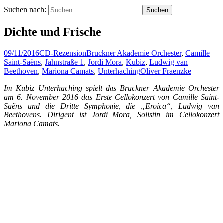
Suchen nach:
Dichte und Frische
09/11/2016
CD-Rezension
Bruckner Akademie Orchester
,
Camille
Saint-Saëns
,
Jahnstraße 1
,
Jordi Mora
,
Kubiz
,
Ludwig van
Beethoven
,
Mariona Camats
,
Unterhaching
Oliver Fraenzke
Im Kubiz Unterhaching spielt das Bruckner Akademie Orchester
am 6. November 2016 das Erste Cellokonzert von Camille Saint-
Saëns und die Dritte Symphonie, die „Eroica“, Ludwig van
Beethovens. Dirigent ist Jordi Mora, Solistin im Cellokonzert
Mariona Camats.