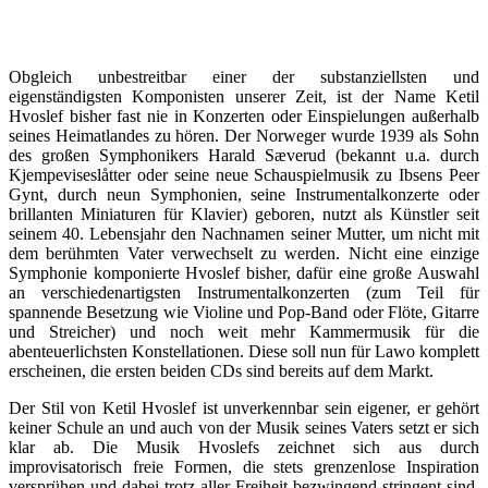
Obgleich unbestreitbar einer der substanziellsten und
eigenständigsten Komponisten unserer Zeit, ist der Name Ketil
Hvoslef bisher fast nie in Konzerten oder Einspielungen außerhalb
seines Heimatlandes zu hören. Der Norweger wurde 1939 als Sohn
des großen Symphonikers Harald Sæverud (bekannt u.a. durch
Kjempeviseslåtter oder seine neue Schauspielmusik zu Ibsens Peer
Gynt, durch neun Symphonien, seine Instrumentalkonzerte oder
brillanten Miniaturen für Klavier) geboren, nutzt als Künstler seit
seinem 40. Lebensjahr den Nachnamen seiner Mutter, um nicht mit
dem berühmten Vater verwechselt zu werden. Nicht eine einzige
Symphonie komponierte Hvoslef bisher, dafür eine große Auswahl
an verschiedenartigsten Instrumentalkonzerten (zum Teil für
spannende Besetzung wie Violine und Pop-Band oder Flöte, Gitarre
und Streicher) und noch weit mehr Kammermusik für die
abenteuerlichsten Konstellationen. Diese soll nun für Lawo komplett
erscheinen, die ersten beiden CDs sind bereits auf dem Markt.
Der Stil von Ketil Hvoslef ist unverkennbar sein eigener, er gehört
keiner Schule an und auch von der Musik seines Vaters setzt er sich
klar ab. Die Musik Hvoslefs zeichnet sich aus durch
improvisatorisch freie Formen, die stets grenzenlose Inspiration
versprühen und dabei trotz aller Freiheit bezwingend stringent sind,