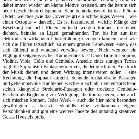
dabei immer wieder um kleine Motive kreisend, um die herum sich
neue Geschichten entspinnen. Sehr bemerkenswert ist das Flöten-
Oktett, welches (wie das Cover zeigt) ein achtbeiniges Wesen – wie
einen Octopus – darstellt. Es ist faszinierend, welche Klänge der
Besetzung für acht Flöten entlockt werden können, die einen
dichten, beinahe an Ligeti gemahnenden Ton bis hin zur fast
elektronisch wirkenden Clusterbildung erzeugen können, und wie
sich die Flöten tatsächlich zu einem großen Lebewesen einen, das
sich fühlend und windend vorwärts bewegt. Nicht weniger ein
Highlight zeitgenössischer Kammermusik ist Dano Tiore für Sopran,
Violine, Viola, Cello und Cembalo. Anstelle eines sinnigen Textes
trägt die Sopranistin Fantasiewörter vor, die lediglich dem Ausdruck
der Musik dienen und deren Wirkung intensivieren sollen – eine
Rechnung, die frappant aufgeht. Schnelle rezitativische Passagen
und geheimnisvolle Kantilenen wechseln sich ab, dem entsprechend
stehen klangvolle Streichtrio-Passagen oder trockene Cembalo-
Flächen als Begleitung zur Verfügung, die kontrastieren, aber auch
sich mischen können. Jedes Werk – auch die hier nicht besonders
gewürdigten – besitzt jedenfalls eine vollkommen eigene
Persönlichkeit und gibt eine weitere Facette des unbändig kreativen
Geists Hvoslefs preis.