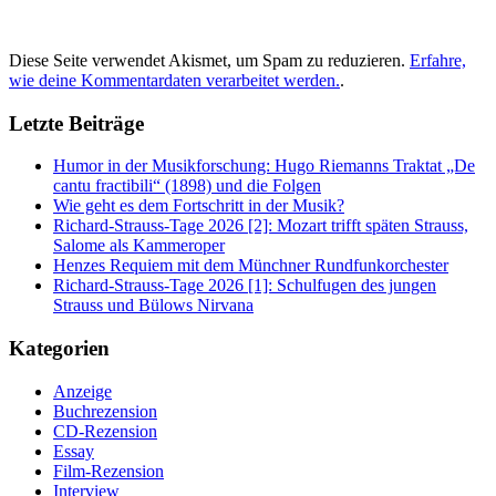
Diese Seite verwendet Akismet, um Spam zu reduzieren.
Erfahre,
wie deine Kommentardaten verarbeitet werden.
.
Letzte Beiträge
Humor in der Musikforschung: Hugo Riemanns Traktat „De
cantu fractibili“ (1898) und die Folgen
Wie geht es dem Fortschritt in der Musik?
Richard-Strauss-Tage 2026 [2]: Mozart trifft späten Strauss,
Salome als Kammeroper
Henzes Requiem mit dem Münchner Rundfunkorchester
Richard-Strauss-Tage 2026 [1]: Schulfugen des jungen
Strauss und Bülows Nirvana
Kategorien
Anzeige
Buchrezension
CD-Rezension
Essay
Film-Rezension
Interview