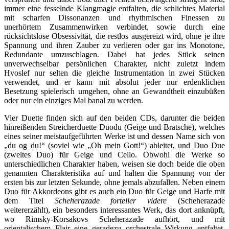
immer eine fesselnde Klangmagie entfalten, die schlichtes Material
mit scharfen Dissonanzen und rhythmischen Finessen zu
unerhörtem Zusammenwirken verbindet, sowie durch eine
rücksichtslose Obsessivität, die restlos ausgereizt wird, ohne je ihre
Spannung und ihren Zauber zu verlieren oder gar ins Monotone,
Redundante umzuschlagen. Dabei hat jedes Stück seinen
unverwechselbar persönlichen Charakter, nicht zuletzt indem
Hvoslef nur selten die gleiche Instrumentation in zwei Stücken
verwendet, und er kann mit absolut jeder nur erdenklichen
Besetzung spielerisch umgehen, ohne an Gewandtheit einzubüßen
oder nur ein einziges Mal banal zu werden.
Vier Duette finden sich auf den beiden CDs, darunter die beiden
hinreißenden Streicherduette Duodu (Geige und Bratsche), welches
eines seiner meistaufgeführten Werke ist und dessen Name sich von
„du og du!“ (soviel wie „Oh mein Gott!“) ableitet, und Duo Due
(zweites Duo) für Geige und Cello. Obwohl die Werke so
unterschiedlichen Charakter haben, weisen sie doch beide die oben
genannten Charakteristika auf und halten die Spannung von der
ersten bis zur letzten Sekunde, ohne jemals abzufallen. Neben einem
Duo für Akkordeons gibt es auch ein Duo für Geige und Harfe mit
dem Titel
Scheherazade forteller videre
(Scheherazade
weitererzählt), ein besonders interessantes Werk, das dort anknüpft,
wo Rimsky-Korsakovs Scheherazade aufhört, und mit
orientalischem Flair eine geradezu orchestrale Wirkung entfaltet,