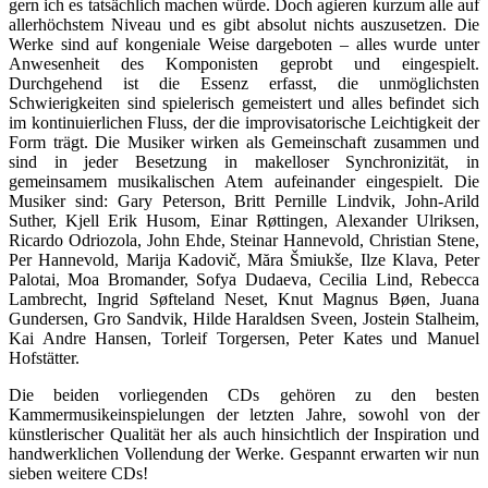
gern ich es tatsächlich machen würde. Doch agieren kurzum alle auf
allerhöchstem Niveau und es gibt absolut nichts auszusetzen. Die
Werke sind auf kongeniale Weise dargeboten – alles wurde unter
Anwesenheit des Komponisten geprobt und eingespielt.
Durchgehend ist die Essenz erfasst, die unmöglichsten
Schwierigkeiten sind spielerisch gemeistert und alles befindet sich
im kontinuierlichen Fluss, der die improvisatorische Leichtigkeit der
Form trägt. Die Musiker wirken als Gemeinschaft zusammen und
sind in jeder Besetzung in makelloser Synchronizität, in
gemeinsamem musikalischen Atem aufeinander eingespielt. Die
Musiker sind: Gary Peterson, Britt Pernille Lindvik, John-Arild
Suther, Kjell Erik Husom, Einar Røttingen, Alexander Ulriksen,
Ricardo Odriozola, John Ehde, Steinar Hannevold, Christian Stene,
Per Hannevold, Marija Kadovič, Măra Šmiukše, Ilze Klava, Peter
Palotai, Moa Bromander, Sofya Dudaeva, Cecilia Lind, Rebecca
Lambrecht, Ingrid Søfteland Neset, Knut Magnus Bøen, Juana
Gundersen, Gro Sandvik, Hilde Haraldsen Sveen, Jostein Stalheim,
Kai Andre Hansen, Torleif Torgersen, Peter Kates und Manuel
Hofstätter.
Die beiden vorliegenden CDs gehören zu den besten
Kammermusikeinspielungen der letzten Jahre, sowohl von der
künstlerischer Qualität her als auch hinsichtlich der Inspiration und
handwerklichen Vollendung der Werke. Gespannt erwarten wir nun
sieben weitere CDs!