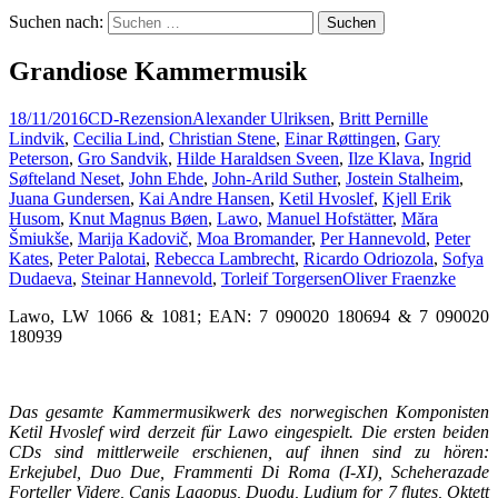
Suchen nach:
Grandiose Kammermusik
18/11/2016
CD-Rezension
Alexander Ulriksen
,
Britt Pernille
Lindvik
,
Cecilia Lind
,
Christian Stene
,
Einar Røttingen
,
Gary
Peterson
,
Gro Sandvik
,
Hilde Haraldsen Sveen
,
Ilze Klava
,
Ingrid
Søfteland Neset
,
John Ehde
,
John-Arild Suther
,
Jostein Stalheim
,
Juana Gundersen
,
Kai Andre Hansen
,
Ketil Hvoslef
,
Kjell Erik
Husom
,
Knut Magnus Bøen
,
Lawo
,
Manuel Hofstätter
,
Măra
Šmiukše
,
Marija Kadovič
,
Moa Bromander
,
Per Hannevold
,
Peter
Kates
,
Peter Palotai
,
Rebecca Lambrecht
,
Ricardo Odriozola
,
Sofya
Dudaeva
,
Steinar Hannevold
,
Torleif Torgersen
Oliver Fraenzke
Lawo, LW 1066 & 1081; EAN: 7 090020 180694 & 7 090020
180939
Das gesamte Kammermusikwerk des norwegischen Komponisten
Ketil Hvoslef wird derzeit für Lawo eingespielt. Die ersten beiden
CDs sind mittlerweile erschienen, auf ihnen sind zu hören:
Erkejubel, Duo Due, Frammenti Di Roma (I-XI), Scheherazade
Forteller Videre, Canis Lagopus, Duodu, Ludium for 7 flutes, Oktett