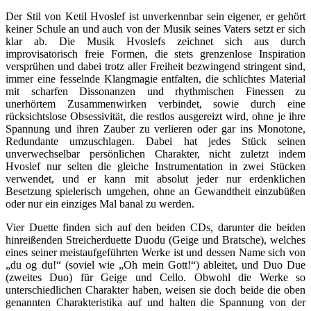
Der Stil von Ketil Hvoslef ist unverkennbar sein eigener, er gehört
keiner Schule an und auch von der Musik seines Vaters setzt er sich
klar ab. Die Musik Hvoslefs zeichnet sich aus durch
improvisatorisch freie Formen, die stets grenzenlose Inspiration
versprühen und dabei trotz aller Freiheit bezwingend stringent sind,
immer eine fesselnde Klangmagie entfalten, die schlichtes Material
mit scharfen Dissonanzen und rhythmischen Finessen zu
unerhörtem Zusammenwirken verbindet, sowie durch eine
rücksichtslose Obsessivität, die restlos ausgereizt wird, ohne je ihre
Spannung und ihren Zauber zu verlieren oder gar ins Monotone,
Redundante umzuschlagen. Dabei hat jedes Stück seinen
unverwechselbar persönlichen Charakter, nicht zuletzt indem
Hvoslef nur selten die gleiche Instrumentation in zwei Stücken
verwendet, und er kann mit absolut jeder nur erdenklichen
Besetzung spielerisch umgehen, ohne an Gewandtheit einzubüßen
oder nur ein einziges Mal banal zu werden.
Vier Duette finden sich auf den beiden CDs, darunter die beiden
hinreißenden Streicherduette Duodu (Geige und Bratsche), welches
eines seiner meistaufgeführten Werke ist und dessen Name sich von
„du og du!“ (soviel wie „Oh mein Gott!“) ableitet, und Duo Due
(zweites Duo) für Geige und Cello. Obwohl die Werke so
unterschiedlichen Charakter haben, weisen sie doch beide die oben
genannten Charakteristika auf und halten die Spannung von der