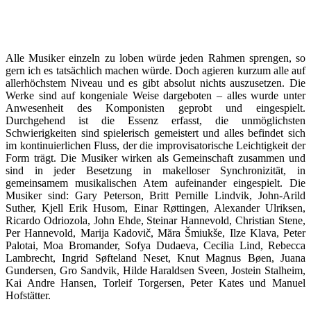
Alle Musiker einzeln zu loben würde jeden Rahmen sprengen, so
gern ich es tatsächlich machen würde. Doch agieren kurzum alle auf
allerhöchstem Niveau und es gibt absolut nichts auszusetzen. Die
Werke sind auf kongeniale Weise dargeboten – alles wurde unter
Anwesenheit des Komponisten geprobt und eingespielt.
Durchgehend ist die Essenz erfasst, die unmöglichsten
Schwierigkeiten sind spielerisch gemeistert und alles befindet sich
im kontinuierlichen Fluss, der die improvisatorische Leichtigkeit der
Form trägt. Die Musiker wirken als Gemeinschaft zusammen und
sind in jeder Besetzung in makelloser Synchronizität, in
gemeinsamem musikalischen Atem aufeinander eingespielt. Die
Musiker sind: Gary Peterson, Britt Pernille Lindvik, John-Arild
Suther, Kjell Erik Husom, Einar Røttingen, Alexander Ulriksen,
Ricardo Odriozola, John Ehde, Steinar Hannevold, Christian Stene,
Per Hannevold, Marija Kadovič, Măra Šmiukše, Ilze Klava, Peter
Palotai, Moa Bromander, Sofya Dudaeva, Cecilia Lind, Rebecca
Lambrecht, Ingrid Søfteland Neset, Knut Magnus Bøen, Juana
Gundersen, Gro Sandvik, Hilde Haraldsen Sveen, Jostein Stalheim,
Kai Andre Hansen, Torleif Torgersen, Peter Kates und Manuel
Hofstätter.