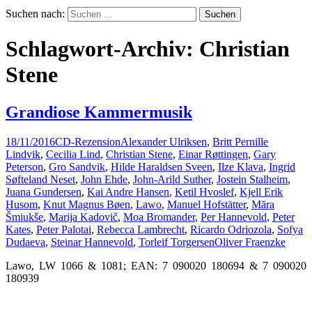
Suchen nach:
Schlagwort-Archiv: Christian
Stene
Grandiose Kammermusik
18/11/2016
CD-Rezension
Alexander Ulriksen
,
Britt Pernille
Lindvik
,
Cecilia Lind
,
Christian Stene
,
Einar Røttingen
,
Gary
Peterson
,
Gro Sandvik
,
Hilde Haraldsen Sveen
,
Ilze Klava
,
Ingrid
Søfteland Neset
,
John Ehde
,
John-Arild Suther
,
Jostein Stalheim
,
Juana Gundersen
,
Kai Andre Hansen
,
Ketil Hvoslef
,
Kjell Erik
Husom
,
Knut Magnus Bøen
,
Lawo
,
Manuel Hofstätter
,
Măra
Šmiukše
,
Marija Kadovič
,
Moa Bromander
,
Per Hannevold
,
Peter
Kates
,
Peter Palotai
,
Rebecca Lambrecht
,
Ricardo Odriozola
,
Sofya
Dudaeva
,
Steinar Hannevold
,
Torleif Torgersen
Oliver Fraenzke
Lawo, LW 1066 & 1081; EAN: 7 090020 180694 & 7 090020
180939