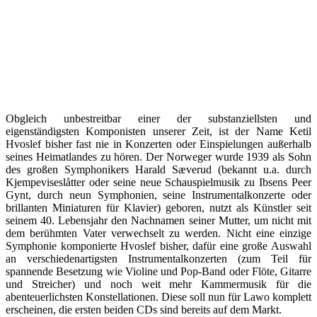
Obgleich unbestreitbar einer der substanziellsten und
eigenständigsten Komponisten unserer Zeit, ist der Name Ketil
Hvoslef bisher fast nie in Konzerten oder Einspielungen außerhalb
seines Heimatlandes zu hören. Der Norweger wurde 1939 als Sohn
des großen Symphonikers Harald Sæverud (bekannt u.a. durch
Kjempeviseslåtter oder seine neue Schauspielmusik zu Ibsens Peer
Gynt, durch neun Symphonien, seine Instrumentalkonzerte oder
brillanten Miniaturen für Klavier) geboren, nutzt als Künstler seit
seinem 40. Lebensjahr den Nachnamen seiner Mutter, um nicht mit
dem berühmten Vater verwechselt zu werden. Nicht eine einzige
Symphonie komponierte Hvoslef bisher, dafür eine große Auswahl
an verschiedenartigsten Instrumentalkonzerten (zum Teil für
spannende Besetzung wie Violine und Pop-Band oder Flöte, Gitarre
und Streicher) und noch weit mehr Kammermusik für die
abenteuerlichsten Konstellationen. Diese soll nun für Lawo komplett
erscheinen, die ersten beiden CDs sind bereits auf dem Markt.