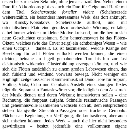
ersten bis zur letzten Sekunde, ohne jemals abzufallen. Neben einem
Duo für Akkordeons gibt es auch ein Duo für Geige und Harfe mit
dem Titel
Scheherazade forteller videre
(Scheherazade
weitererzählt), ein besonders interessantes Werk, das dort anknüpft,
wo Rimsky-Korsakovs Scheherazade aufhört, und mit
orientalischem Flair eine geradezu orchestrale Wirkung entfaltet,
dabei immer wieder um kleine Motive kreisend, um die herum sich
neue Geschichten entspinnen. Sehr bemerkenswert ist das Flöten-
Oktett, welches (wie das Cover zeigt) ein achtbeiniges Wesen – wie
einen Octopus – darstellt. Es ist faszinierend, welche Klänge der
Besetzung für acht Flöten entlockt werden können, die einen
dichten, beinahe an Ligeti gemahnenden Ton bis hin zur fast
elektronisch wirkenden Clusterbildung erzeugen können, und wie
sich die Flöten tatsächlich zu einem großen Lebewesen einen, das
sich fühlend und windend vorwärts bewegt. Nicht weniger ein
Highlight zeitgenössischer Kammermusik ist Dano Tiore für Sopran,
Violine, Viola, Cello und Cembalo. Anstelle eines sinnigen Textes
trägt die Sopranistin Fantasiewörter vor, die lediglich dem Ausdruck
der Musik dienen und deren Wirkung intensivieren sollen – eine
Rechnung, die frappant aufgeht. Schnelle rezitativische Passagen
und geheimnisvolle Kantilenen wechseln sich ab, dem entsprechend
stehen klangvolle Streichtrio-Passagen oder trockene Cembalo-
Flächen als Begleitung zur Verfügung, die kontrastieren, aber auch
sich mischen können. Jedes Werk – auch die hier nicht besonders
gewürdigten – besitzt jedenfalls eine vollkommen eigene