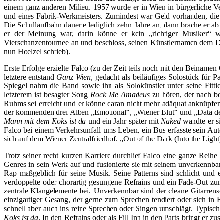
einem ganz anderen Milieu. 1957 wurde er in Wien in bürgerliche Ver
und eines Fabrik-Werkmeisters. Zumindest war Geld vorhanden, die m
Die Schullaufbahn dauerte lediglich zehn Jahre an, dann brache e
er der Meinung war, darin könne er kein „richtiger Musiker“ w
Vierschanzentournee an und beschloss, seinen Künstlernamen dem DDR
nun Hoelzel schrieb).
Erste Erfolge erzielte Falco (zu der Zeit teils noch mit den Beinam
letztere entstand
Ganz Wien
, gedacht als beiläufiges Solostück für 
Spiegel nahm die Band sowie ihn als Solokünstler unter seine Fitt
letzterem ist besagter Song
Rock Me Amadeus
zu hören, der nach be
Ruhms sei erreicht und er könne daran nicht mehr adäquat anknüpfen
der kommenden drei Alben „Emotional“, „Wiener Blut“ und „Data de G
Mann mit dem Koks ist da
und ein Jahr später mit
Naked
wandte er s
Falco bei einem Verkehrsunfall ums Leben, ein Bus erfasste sein A
sich auf dem Wiener Zentralfriedhof. „Out of the Dark (Into the Ligh
Trotz seiner recht kurzen Karriere durchlief Falco eine ganze Reih
Genres in sein Werk auf und fusionierte sie mit seinem unverkennba
Rap maßgeblich für seine Musik. Seine Patterns sind schlicht und 
verdoppelte oder chorartig gesungene Refrains und ein Fade-Out zum
zentrale Klangelemente bei. Unverkennbar sind der cleane Gitarre
einzigartiger Gesang, der gerne zum Sprechen tendiert oder sich in
schnell aber auch ins reine Sprechen oder Singen umschlägt. Typisch
Koks ist da
. In den Refrains oder als Fill Inn in den Parts bringt er