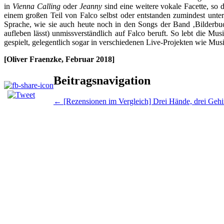
in
Vienna Calling
oder
Jeanny
sind eine weitere vokale Facette, so
einem großen Teil von Falco selbst oder entstanden zumindest unter 
Sprache, wie sie auch heute noch in den Songs der Band ‚Bilderbuc
aufleben lässt) unmissverständlich auf Falco beruft. So lebt die Mu
gespielt, gelegentlich sogar in verschiedenen Live-Projekten wie Mu
[Oliver Fraenzke, Februar 2018]
Beitragsnavigation
←
[Rezensionen im Vergleich] Drei Hände, drei Gehi