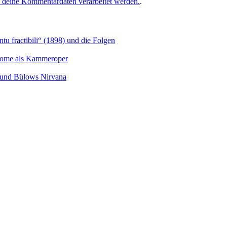
e deine Kommentardaten verarbeitet werden.
.
u fractibili“ (1898) und die Folgen
Salome als Kammeroper
s und Bülows Nirvana