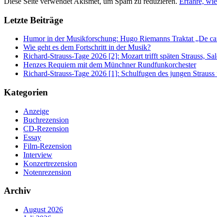
Diese Seite verwendet Akismet, um Spam zu reduzieren.
Erfahre, wi
Letzte Beiträge
Humor in der Musikforschung: Hugo Riemanns Traktat „De cant
Wie geht es dem Fortschritt in der Musik?
Richard-Strauss-Tage 2026 [2]: Mozart trifft späten Strauss, 
Henzes Requiem mit dem Münchner Rundfunkorchester
Richard-Strauss-Tage 2026 [1]: Schulfugen des jungen Straus
Kategorien
Anzeige
Buchrezension
CD-Rezension
Essay
Film-Rezension
Interview
Konzertrezension
Notenrezension
Archiv
August 2026