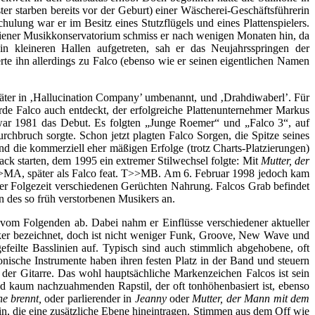
er starben bereits vor der Geburt) einer Wäscherei-Geschäftsführerin
lung war er im Besitz eines Stutzflügels und eines Plattenspielers.
iener Musikkonservatorium schmiss er nach wenigen Monaten hin, da
 kleineren Hallen aufgetreten, sah er das Neujahrsspringen der
e ihn allerdings zu Fal
c
o (ebenso wie er seinen eigentlichen Namen
später in ‚Hallucination Company’ umbenannt, und ‚Drahdiwaberl’. Für
wurde Falco auch entdeckt, der erfolgreiche Plattenunternehmer Markus
“ war 1981 das Debut. Es folgten „Junge Roemer“ und „Falco 3“, auf
rchbruch sorgte. Schon jetzt plagten Falco Sorgen, die Spitze seines
d die kommerziell eher mäßigen Erfolge (trotz Charts-Platzierungen)
k starten, dem 1995 ein extremer Stilwechsel folgte: Mit
Mutter, der
>>MA, später als Falco feat. T>>MB. Am 6. Februar 1998 jedoch kam
er Folgezeit verschiedenen Gerüchten Nahrung. Falcos Grab befindet
n des so früh verstorbenen Musikers an.
d vom Folgenden ab. Dabei nahm er Einflüsse verschiedener aktueller
ocker bezeichnet, doch ist nicht weniger Funk, Groove, New Wave und
feilte Basslinien auf. Typisch sind auch stimmlich abgehobene, oft
nische Instrumente haben ihren festen Platz in der Band und steuern
er Gitarre. Das wohl hauptsächliche Markenzeichen Falcos ist sein
nd kaum nachzuahmenden Rapstil, der oft tonhöhenbasiert ist, ebenso
e brennt,
oder parlierender in
Jeanny
oder
Mutter, der Mann mit dem
nein, die eine zusätzliche Ebene hineintragen. Stimmen aus dem Off wie