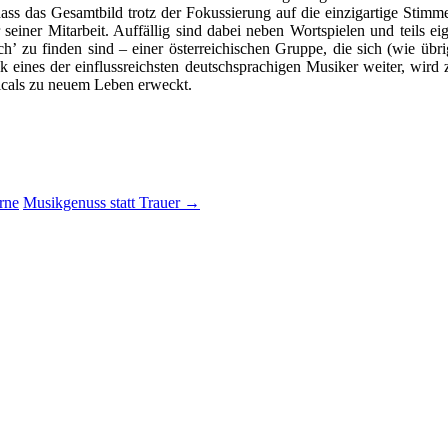
 dass das Gesamtbild trotz der Fokussierung auf die einzigartige Sti
seiner Mitarbeit. Auffällig sind dabei neben Wortspielen und teils e
h’ zu finden sind – einer österreichischen Gruppe, die sich (wie übr
sik eines der einflussreichsten deutschsprachigen Musiker weiter, wi
sicals zu neuem Leben erweckt.
rne
Musikgenuss statt Trauer
→