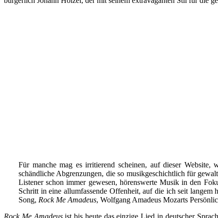
bürgerlich Johann Hölzel, der mit seinem extravaganten Stil für die 
Für manche mag es irritierend scheinen, auf dieser Website, w
schändliche Abgrenzungen, die so musikgeschichtlich für gewalt
Listener schon immer gewesen, hörenswerte Musik in den Fokus 
Schritt in eine allumfassende Offenheit, auf die ich seit langem
Song,
Rock Me Amadeus
, Wolfgang Amadeus Mozarts Persönlichk
Rock Me Amadeus
ist bis heute das einzige Lied in deutscher Sprach