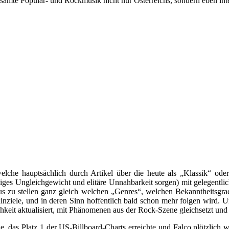
gesamte Populär- und Rockmusik nicht nur Österreichs, sondern eben in
elche hauptsächlich durch Artikel über die heute als „Klassik“ oder
iges Ungleichgewicht und elitäre Unnahbarkeit sorgen) mit gelegentli
zu stellen ganz gleich welchen „Genres“, welchen Bekanntheitsgrades
 hinziele, und in deren Sinn hoffentlich bald schon mehr folgen wird. U
eit aktualisiert, mit Phänomenen aus der Rock-Szene gleichsetzt und da
e, das Platz 1 der US-Billboard-Charts erreichte und Falco plötzlich w