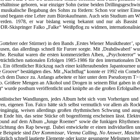
hältnisse geboren, war einziger Sohn (seine beiden Drillingsgeschwist
usikalische Begabung des Sohns zu fördern: Schon vor seiner Einschu
r ab und begann eine Lehre zum Bürokaufmann. Auch sein Studium am W
erden. 1978, er war bislang wenig bekannt und nur als Bassist in
-Skispringer Falko „Falke“ Weißpflog zu widmen, internationalisiert
en Gottehrer oder Stürmer) in den Bands ‚Erstes Wiener Musiktheater’, 
Pausen, das allerdings schnell für Furore sorgte. Mit ‚Drahdiwaberl’ 
iche. Resultat waren die ersten kommerziellen Alben, „Psychoterror
trächtlichen nationalen Erfolgen 1985-1986 für den internationalen Du
. Ein öffentlicher Rückzug nach einer kräfteraubenden Japantournee un
roove“ bestätigten dies. Mit „Nachtflug“ konnte er 1992 ein Comebac
ich dem Dance zu. Anfangs arbeitete er hier unter dem Pseudonym T
uto. Größere Mengen an Alkohol und Drogen in seinem Blut gaben in d
t)“ wurde posthum veröffentlicht und knüpfte an die großen Erfolgsalbe
e stilistischer Wandlungen, jedes Album hebt sich vom Vorherigen un
ren, eigenen Ton. Falco hätte sich selbst vermutlich vor allem als R
eingängig, weisen allerdings großen rhythmischen Schwung und ausge
 Ende hin, das seine Stücke oft bogenförmig erscheinen lässt. Elektro
nsound auf dem Album „Junge Roemer“ sowie die funkigen Rhythmen d
 Richtung des Rap bewegt. Dabei entwickelte er einen individuellen u
e Beispiele sind
Der Kommissar
,
Vienna Calling
,
No Answer
,
Maschin
 zusätzlich schnell lautierte Elemente oder kurze gesungene Melismen hi