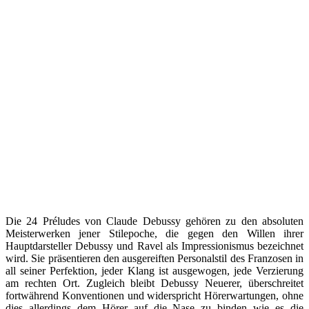
Die 24 Préludes von Claude Debussy gehören zu den absoluten
Meisterwerken jener Stilepoche, die gegen den Willen ihrer
Hauptdarsteller Debussy und Ravel als Impressionismus bezeichnet
wird. Sie präsentieren den ausgereiften Personalstil des Franzosen in
all seiner Perfektion, jeder Klang ist ausgewogen, jede Verzierung
am rechten Ort. Zugleich bleibt Debussy Neuerer, überschreitet
fortwährend Konventionen und widerspricht Hörerwartungen, ohne
dies allerdings dem Hörer auf die Nase zu binden wie es die