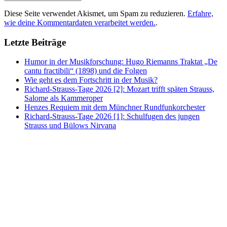
Diese Seite verwendet Akismet, um Spam zu reduzieren.
Erfahre,
wie deine Kommentardaten verarbeitet werden.
.
Letzte Beiträge
Humor in der Musikforschung: Hugo Riemanns Traktat „De
cantu fractibili“ (1898) und die Folgen
Wie geht es dem Fortschritt in der Musik?
Richard-Strauss-Tage 2026 [2]: Mozart trifft späten Strauss,
Salome als Kammeroper
Henzes Requiem mit dem Münchner Rundfunkorchester
Richard-Strauss-Tage 2026 [1]: Schulfugen des jungen
Strauss und Bülows Nirvana