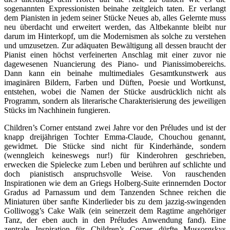
sogenannten Expressionisten beinahe zeitgleich taten. Er verlangt
dem Pianisten in jedem seiner Stücke Neues ab, alles Gelernte muss
neu überdacht und erweitert werden, das Altbekannte bleibt nur
darum im Hinterkopf, um die Modernismen als solche zu verstehen
und umzusetzen. Zur adäquaten Bewältigung all dessen braucht der
Pianist einen höchst verfeinerten Anschlag mit einer zuvor nie
dagewesenen Nuancierung des Piano- und Pianissimobereichs.
Dann kann ein beinahe multimediales Gesamtkunstwerk aus
imaginären Bildern, Farben und Düften, Poesie und Wortkunst,
entstehen, wobei die Namen der Stücke ausdrücklich nicht als
Programm, sondern als literarische Charakterisierung des jeweiligen
Stücks im Nachhinein fungieren.
Children’s Corner entstand zwei Jahre vor den Préludes und ist der
knapp dreijährigen Tochter Emma-Claude, Chouchou genannt,
gewidmet. Die Stücke sind nicht für Kinderhände, sondern
(wenngleich keineswegs nur!) für Kinderohren geschrieben,
erwecken die Spielecke zum Leben und berühren auf schlichte und
doch pianistisch anspruchsvolle Weise. Von rauschenden
Inspirationen wie dem an Griegs Holberg-Suite erinnernden Doctor
Gradus ad Parnassum und dem Tanzenden Schnee reichen die
Miniaturen über sanfte Kinderlieder bis zu dem jazzig-swingenden
Golliwogg’s Cake Walk (ein seinerzeit dem Ragtime angehöriger
Tanz, der eben auch in den Préludes Anwendung fand). Eine
zentrale Inspiration für Children’s Corner dürfte Mussorgskys