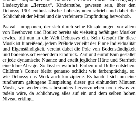
Liederzyklus „Детская“, Kinderstube, gewesen sein, über den
Debussy 1901 enthusiastische Lobeshymnen schrieb und dabei die
Schlichtheit der Mittel und die verfeinerte Empfindung hervorhob.
Paavali Jumppanen, der sich durch seine Einspielungen vor allem
von Beethoven und Boulez bereits als vielseitig befähigter Musiker
erwies, tritt nun in die Welt Debussys ein. Sein Gespür für diese
Musik ist hinreißend, jedem Prélude verleiht der Finne Individualität
und Eigenständigkeit, vereint dabei die Pole von Bodenständigkeit
und bodenlos-schwebendem Eindruck. Zart und einfühlsam gestaltet
er jede dynamische Nuance und erteilt jeglicher Härte und Starrheit
eine klare Absage. So lässt er wahrlich Farben und Düfte entstehen.
Children’s Corner bleibt genauso schlicht wie farbenprächtig, so,
wie Debussy das Werk auch konzipierte. Es handelt sich um eine
rundherum gelungene Einspielung dieser gut einhundert Minuten
Musik, wo weder etwas besonders hervorzuheben noch etwas zu
tadeln wäre, da schlichtweg alles auf ein und dem selben hohen
Niveau erklingt.