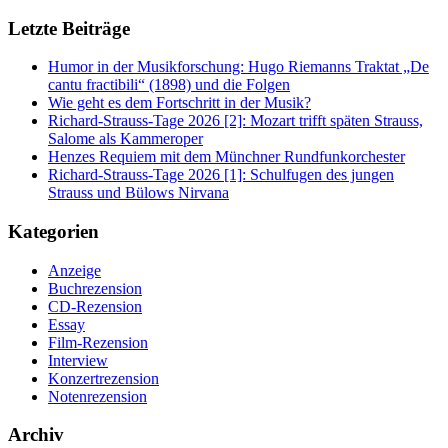
Letzte Beiträge
Humor in der Musikforschung: Hugo Riemanns Traktat „De
cantu fractibili“ (1898) und die Folgen
Wie geht es dem Fortschritt in der Musik?
Richard-Strauss-Tage 2026 [2]: Mozart trifft späten Strauss,
Salome als Kammeroper
Henzes Requiem mit dem Münchner Rundfunkorchester
Richard-Strauss-Tage 2026 [1]: Schulfugen des jungen
Strauss und Bülows Nirvana
Kategorien
Anzeige
Buchrezension
CD-Rezension
Essay
Film-Rezension
Interview
Konzertrezension
Notenrezension
Archiv