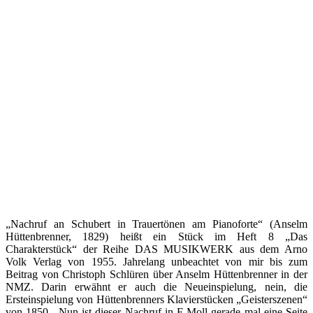
„Nachruf an Schubert in Trauertönen am Pianoforte“ (Anselm
Hüttenbrenner, 1829) heißt ein Stück im Heft 8 „Das
Charakterstück“ der Reihe DAS MUSIKWERK aus dem Arno
Volk Verlag von 1955. Jahrelang unbeachtet von mir bis zum
Beitrag von Christoph Schlüren über Anselm Hüttenbrenner in der
NMZ. Darin erwähnt er auch die Neueinspielung, nein, die
Ersteinspielung von Hüttenbrenners Klavierstücken „Geisterszenen“
von 1850. Nun ist dieser Nachruf in F-Moll gerade mal eine Seite