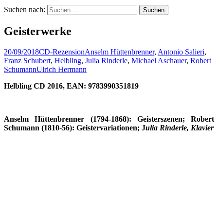
Suchen nach:
Geisterwerke
20/09/2018
CD-Rezension
Anselm Hüttenbrenner
,
Antonio Salieri
,
Franz Schubert
,
Helbling
,
Julia Rinderle
,
Michael Aschauer
,
Robert
Schumann
Ulrich Hermann
Helbling CD 2016,
EAN: 9783990351819
Anselm Hüttenbrenner (1794-1868):
Geisterszenen;
Robert
Schumann (1810-56):
Geistervariationen; J
ulia Rinderle, Klavier