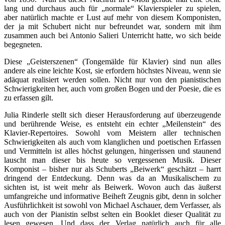
lang und durchaus auch für „normale“ Klavierspieler zu spielen,
aber natürlich machte er Lust auf mehr von diesem Komponisten,
der ja mit Schubert nicht nur befreundet war, sondern mit ihm
zusammen auch bei Antonio Salieri Unterricht hatte, wo sich beide
begegneten.
Diese „Geisterszenen“ (Tongemälde für Klavier) sind nun alles
andere als eine leichte Kost, sie erfordern höchstes Niveau, wenn sie
adäquat realisiert werden sollen. Nicht nur von den pianistischen
Schwierigkeiten her, auch vom großen Bogen und der Poesie, die es
zu erfassen gilt.
Julia Rinderle stellt sich dieser Herausforderung auf überzeugende
und berührende Weise, es entsteht ein echter „Meilenstein“ des
Klavier-Repertoires. Sowohl vom Meistern aller technischen
Schwierigkeiten als auch vom klanglichen und poetischen Erfassen
und Vermitteln ist alles höchst gelungen, hingerissen und staunend
lauscht man dieser bis heute so vergessenen Musik. Dieser
Komponist – bisher nur als Schuberts „Beiwerk“ geschätzt – harrt
dringend der Entdeckung. Denn was da an Musikalischem zu
sichten ist, ist weit mehr als Beiwerk. Wovon auch das äußerst
umfangreiche und informative Beiheft Zeugnis gibt, denn in solcher
Ausführlichkeit ist sowohl von Michael Aschauer, dem Verfasser, als
auch von der Pianistin selbst selten ein Booklet dieser Qualität zu
lesen gewesen. Und dass der Verlag natürlich auch für alle