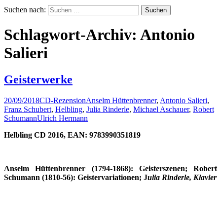
Suchen nach:
Schlagwort-Archiv: Antonio
Salieri
Geisterwerke
20/09/2018
CD-Rezension
Anselm Hüttenbrenner
,
Antonio Salieri
,
Franz Schubert
,
Helbling
,
Julia Rinderle
,
Michael Aschauer
,
Robert
Schumann
Ulrich Hermann
Helbling CD 2016,
EAN: 9783990351819
Anselm Hüttenbrenner (1794-1868):
Geisterszenen;
Robert
Schumann (1810-56):
Geistervariationen; J
ulia Rinderle, Klavier