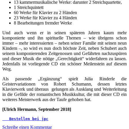
13 kammermusikalische Werke: darunter 2 Streichquartette,
1 Streichquintett
60 Werke für Klavier zu 2 Händen
23 Werke für Klavier zu 4 Händen
8 Bearbeitungen fremder Werke
Und auch wenn er in seinen späteren Jahren kaum mehr
komponierte und ihn spirituelle Themen – wie übrigens schon
immer – mehr interessierten – neben seiner Familie mit seinen neun
Kindern –, so wird es nun doch höchste Zeit, neben Schubert auch
seinem komponierenden Zeitgenossen und Gefährten nachzuspüren
und dieser Musik die nötige „Gerechtigkeit“ widerfahren zu lassen.
Jedenfalls ist vorliegende CD ein schöner Meilenstein auf diesem
Weg.
Als passende „Ergänzung“ spielt Julia Rinderle die
Geistervariationen von Robert Schumann, dessen letztes
Klavierwerk und überaus gelungen als Ausklang und Weiterleitung
in die Gefilde der romantischen Musikkultur, die mit dieser CD ein
weiteres Meisterwerk aus der Taufe gehoben hat.
[Ulrich Hermann, September 2018]
   Bestellen bei jpc
Schreibe einen Kommentar