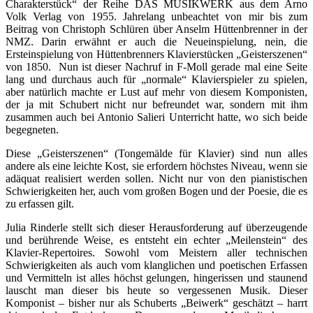
Charakterstück“ der Reihe DAS MUSIKWERK aus dem Arno
Volk Verlag von 1955. Jahrelang unbeachtet von mir bis zum
Beitrag von Christoph Schlüren über Anselm Hüttenbrenner in der
NMZ. Darin erwähnt er auch die Neueinspielung, nein, die
Ersteinspielung von Hüttenbrenners Klavierstücken „Geisterszenen“
von 1850. Nun ist dieser Nachruf in F-Moll gerade mal eine Seite
lang und durchaus auch für „normale“ Klavierspieler zu spielen,
aber natürlich machte er Lust auf mehr von diesem Komponisten,
der ja mit Schubert nicht nur befreundet war, sondern mit ihm
zusammen auch bei Antonio Salieri Unterricht hatte, wo sich beide
begegneten.
Diese „Geisterszenen“ (Tongemälde für Klavier) sind nun alles
andere als eine leichte Kost, sie erfordern höchstes Niveau, wenn sie
adäquat realisiert werden sollen. Nicht nur von den pianistischen
Schwierigkeiten her, auch vom großen Bogen und der Poesie, die es
zu erfassen gilt.
Julia Rinderle stellt sich dieser Herausforderung auf überzeugende
und berührende Weise, es entsteht ein echter „Meilenstein“ des
Klavier-Repertoires. Sowohl vom Meistern aller technischen
Schwierigkeiten als auch vom klanglichen und poetischen Erfassen
und Vermitteln ist alles höchst gelungen, hingerissen und staunend
lauscht man dieser bis heute so vergessenen Musik. Dieser
Komponist – bisher nur als Schuberts „Beiwerk“ geschätzt – harrt