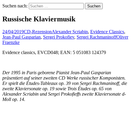
Suchen nach:
Russische Klaviermusik
24/04/2019
CD-Rezension
Alexander Scriabin
,
Evidence Classics
,
Jean-Paul Gasparian
,
Sergei Prokofiev
,
Sergei Rachmaninoff
Oliver
Fraenzke
Evidence classics, EVCD048; EAN: 5 051083 124379
Der 1995 in Paris geborene Pianist Jean-Paul Gasparian
präsentiert auf seiner zweiten CD Werke russischer Komponisten.
Er spielt die Études-Tableaux op. 39 von Sergei Rachmaninoff, die
zweite Klaviersonate op. 19 sowie Trois Études op. 65 von
Alexander Scriabin und Sergei Prokofieffs zweite Klaviersonate d-
Moll op. 14.