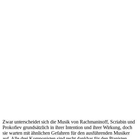
Zwar unterscheidet sich die Musik von Rachmaninoff, Scriabin und
Prokofiev grundsätzlich in ihrer Intention und ihrer Wirkung, doch
sie warten mit ähnlichen Gefahren für den ausführenden Musiker
auf. Alle drei Komponisten sind recht dankbar für den Pianisten,