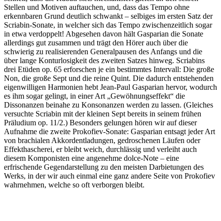
Stellen und Motiven auftauchen, und, dass das Tempo ohne
erkennbaren Grund deutlich schwankt – selbiges im ersten Satz der
Scriabin-Sonate, in welcher sich das Tempo zwischenzeitlich sogar
in etwa verdoppelt! Abgesehen davon hält Gasparian die Sonate
allerdings gut zusammen und trägt den Hörer auch über die
schwierig zu realisierenden Generalpausen des Anfangs und die
über lange Konturlosigkeit des zweiten Satzes hinweg. Scriabins
drei Etüden op. 65 erforschen je ein bestimmtes Intervall: Die große
Non, die große Sept und die reine Quint. Die dadurch entstehenden
eigenwilligen Harmonien hebt Jean-Paul Gasparian hervor, wodurch
es ihm sogar gelingt, in einer Art „Gewöhnungseffekt“ die
Dissonanzen beinahe zu Konsonanzen werden zu lassen. (Gleiches
versuchte Scriabin mit der kleinen Sept bereits in seinem frühen
Präludium op. 11/2.) Besonders gelungen hören wir auf dieser
Aufnahme die zweite Prokofiev-Sonate: Gasparian entsagt jeder Art
von brachialen Akkordentladungen, gedroschenen Läufen oder
Effekthascherei, er bleibt weich, durchlässig und verleiht auch
diesem Komponisten eine angenehme dolce-Note – eine
erfrischende Gegendarstellung zu den meisten Darbietungen des
Werks, in der wir auch einmal eine ganz andere Seite von Prokofiev
wahrnehmen, welche so oft verborgen bleibt.