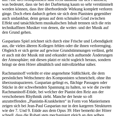
was bedeutet, dass sie bei der Darbietung kaum so sehr verstümmelt
werden können, dass ihre überbordende Wirkung komplett verloren
ginge. Doch eben dadurch geben sie sich dem Pianisten gegenüber
auch undankbar, denn genau auf dem schmalen Grad zwischen
Effekt und tatsächlichem musikalischen Inhalt trennen sich die rein
technikaffinen Musiker von denen, die weiter- und der Musik auf
den Grund gehen.
Gasparians Spiel zeichnet sich durch eine Frische und Lebendigkeit
aus, die vielen älteren Kollegen fehlen oder die ihnen verlorenging.
Obgleich er sich gerne auf gewisse Grundstimmungen verlässt, geht
er auch mit der Musik mit und erkundet sich auftuende Änderungen
der Atmosphäre; mit diesen platzt er nicht sogleich heraus, sondern
bringt sie dem Hörer allmählich und mitvollziehbar näher.
Rachmaninoff verleiht er eine angenehme Süßlichkeit, die dem
persönlichen Weltschmerz des Komponisten schmeichelt, ohne ihn
überzustrapazieren. Gasparian gelingt es, flächige Passagen oder
Stücke in der schwebenden Spannung zu halten, so wie die zweite
Rachmaninoff-Etüde, bei welcher der Pianist den Reiz aus der
verschobenen Rhythmik zieht. Manche der heute so oft
anzutreffenden „Pianistin-Krankheiten“ in Form von Manierismen
zeigen sich bei Jean-Paul Gasparian nur in den kargeren Strukturen
wie der 7. Und 9. Etüde aus dem Opus 39: Hier bemerkt der Hörer
schnell, dass die Rubati stets mechanisiert gleich an den selben