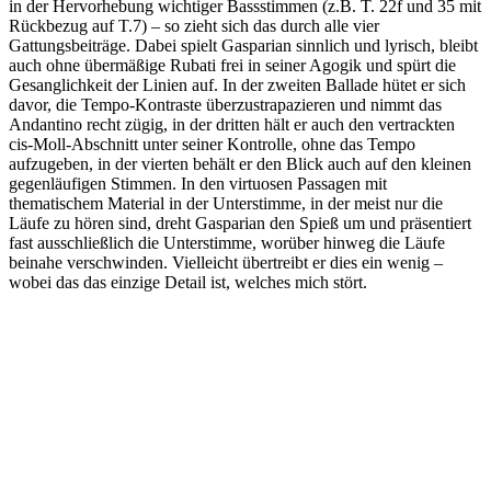
in der Hervorhebung wichtiger Bassstimmen (z.B. T. 22f und 35 mit
Rückbezug auf T.7) – so zieht sich das durch alle vier
Gattungsbeiträge. Dabei spielt Gasparian sinnlich und lyrisch, bleibt
auch ohne übermäßige Rubati frei in seiner Agogik und spürt die
Gesanglichkeit der Linien auf. In der zweiten Ballade hütet er sich
davor, die Tempo-Kontraste überzustrapazieren und nimmt das
Andantino recht zügig, in der dritten hält er auch den vertrackten
cis-Moll-Abschnitt unter seiner Kontrolle, ohne das Tempo
aufzugeben, in der vierten behält er den Blick auch auf den kleinen
gegenläufigen Stimmen. In den virtuosen Passagen mit
thematischem Material in der Unterstimme, in der meist nur die
Läufe zu hören sind, dreht Gasparian den Spieß um und präsentiert
fast ausschließlich die Unterstimme, worüber hinweg die Läufe
beinahe verschwinden. Vielleicht übertreibt er dies ein wenig –
wobei das das einzige Detail ist, welches mich stört.