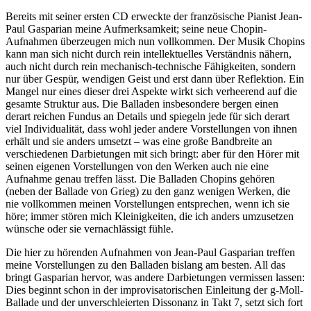
Bereits mit seiner ersten CD erweckte der französische Pianist Jean-
Paul Gasparian meine Aufmerksamkeit; seine neue Chopin-
Aufnahmen überzeugen mich nun vollkommen. Der Musik Chopins
kann man sich nicht durch rein intellektuelles Verständnis nähern,
auch nicht durch rein mechanisch-technische Fähigkeiten, sondern
nur über Gespür, wendigen Geist und erst dann über Reflektion. Ein
Mangel nur eines dieser drei Aspekte wirkt sich verheerend auf die
gesamte Struktur aus. Die Balladen insbesondere bergen einen
derart reichen Fundus an Details und spiegeln jede für sich derart
viel Individualität, dass wohl jeder andere Vorstellungen von ihnen
erhält und sie anders umsetzt – was eine große Bandbreite an
verschiedenen Darbietungen mit sich bringt: aber für den Hörer mit
seinen eigenen Vorstellungen von den Werken auch nie eine
Aufnahme genau treffen lässt. Die Balladen Chopins gehören
(neben der Ballade von Grieg) zu den ganz wenigen Werken, die
nie vollkommen meinen Vorstellungen entsprechen, wenn ich sie
höre; immer stören mich Kleinigkeiten, die ich anders umzusetzen
wünsche oder sie vernachlässigt fühle.
Die hier zu hörenden Aufnahmen von Jean-Paul Gasparian treffen
meine Vorstellungen zu den Balladen bislang am besten. All das
bringt Gasparian hervor, was andere Darbietungen vermissen lassen:
Dies beginnt schon in der improvisatorischen Einleitung der g-Moll-
Ballade und der unverschleierten Dissonanz in Takt 7, setzt sich fort