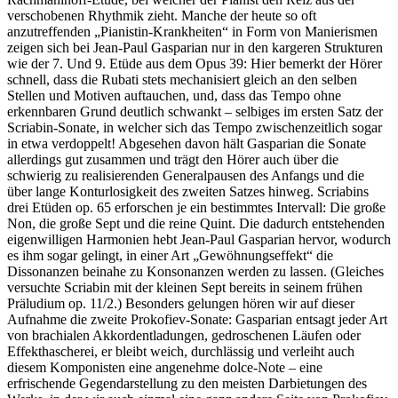
verschobenen Rhythmik zieht. Manche der heute so oft
anzutreffenden „Pianistin-Krankheiten“ in Form von Manierismen
zeigen sich bei Jean-Paul Gasparian nur in den kargeren Strukturen
wie der 7. Und 9. Etüde aus dem Opus 39: Hier bemerkt der Hörer
schnell, dass die Rubati stets mechanisiert gleich an den selben
Stellen und Motiven auftauchen, und, dass das Tempo ohne
erkennbaren Grund deutlich schwankt – selbiges im ersten Satz der
Scriabin-Sonate, in welcher sich das Tempo zwischenzeitlich sogar
in etwa verdoppelt! Abgesehen davon hält Gasparian die Sonate
allerdings gut zusammen und trägt den Hörer auch über die
schwierig zu realisierenden Generalpausen des Anfangs und die
über lange Konturlosigkeit des zweiten Satzes hinweg. Scriabins
drei Etüden op. 65 erforschen je ein bestimmtes Intervall: Die große
Non, die große Sept und die reine Quint. Die dadurch entstehenden
eigenwilligen Harmonien hebt Jean-Paul Gasparian hervor, wodurch
es ihm sogar gelingt, in einer Art „Gewöhnungseffekt“ die
Dissonanzen beinahe zu Konsonanzen werden zu lassen. (Gleiches
versuchte Scriabin mit der kleinen Sept bereits in seinem frühen
Präludium op. 11/2.) Besonders gelungen hören wir auf dieser
Aufnahme die zweite Prokofiev-Sonate: Gasparian entsagt jeder Art
von brachialen Akkordentladungen, gedroschenen Läufen oder
Effekthascherei, er bleibt weich, durchlässig und verleiht auch
diesem Komponisten eine angenehme dolce-Note – eine
erfrischende Gegendarstellung zu den meisten Darbietungen des