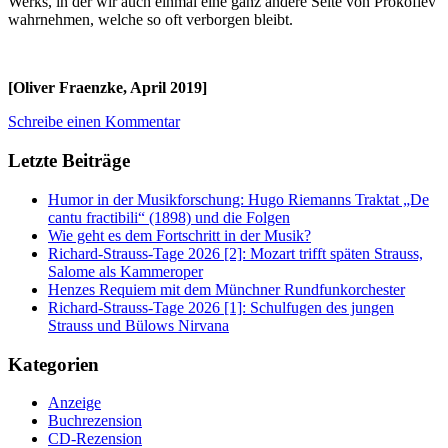
Werks, in der wir auch einmal eine ganz andere Seite von Prokofiev
wahrnehmen, welche so oft verborgen bleibt.
[Oliver Fraenzke, April 2019]
Schreibe einen Kommentar
Letzte Beiträge
Humor in der Musikforschung: Hugo Riemanns Traktat „De
cantu fractibili“ (1898) und die Folgen
Wie geht es dem Fortschritt in der Musik?
Richard-Strauss-Tage 2026 [2]: Mozart trifft späten Strauss,
Salome als Kammeroper
Henzes Requiem mit dem Münchner Rundfunkorchester
Richard-Strauss-Tage 2026 [1]: Schulfugen des jungen
Strauss und Bülows Nirvana
Kategorien
Anzeige
Buchrezension
CD-Rezension