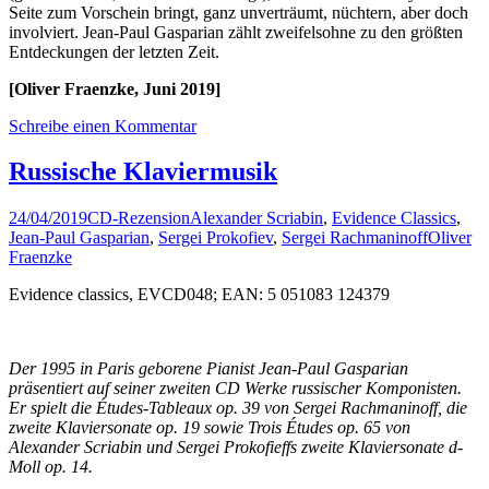
Seite zum Vorschein bringt, ganz unverträumt, nüchtern, aber doch
involviert. Jean-Paul Gasparian zählt zweifelsohne zu den größten
Entdeckungen der letzten Zeit.
[Oliver Fraenzke, Juni 2019]
Schreibe einen Kommentar
Russische Klaviermusik
24/04/2019
CD-Rezension
Alexander Scriabin
,
Evidence Classics
,
Jean-Paul Gasparian
,
Sergei Prokofiev
,
Sergei Rachmaninoff
Oliver
Fraenzke
Evidence classics, EVCD048; EAN: 5 051083 124379
Der 1995 in Paris geborene Pianist Jean-Paul Gasparian
präsentiert auf seiner zweiten CD Werke russischer Komponisten.
Er spielt die Études-Tableaux op. 39 von Sergei Rachmaninoff, die
zweite Klaviersonate op. 19 sowie Trois Études op. 65 von
Alexander Scriabin und Sergei Prokofieffs zweite Klaviersonate d-
Moll op. 14.