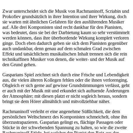
Zwar unterscheidet sich die Musik von Rachmaninoff, Scriabin und
Prokofiev grundsätzlich in ihrer Intention und ihrer Wirkung, doch
sie warten mit ähnlichen Gefahren für den ausführenden Musiker
auf. Alle drei Komponisten sind recht dankbar für den Pianisten,
was bedeutet, dass sie bei der Darbietung kaum so sehr verstümmelt
werden können, dass ihre überbordende Wirkung komplett verloren
ginge. Doch eben dadurch geben sie sich dem Pianisten gegenüber
auch undankbar, denn genau auf dem schmalen Grad zwischen
Effekt und tatsächlichem musikalischen Inhalt trennen sich die rein
technikaffinen Musiker von denen, die weiter- und der Musik auf
den Grund gehen.
Gasparians Spiel zeichnet sich durch eine Frische und Lebendigkeit
aus, die vielen älteren Kollegen fehlen oder die ihnen verlorenging.
Obgleich er sich gerne auf gewisse Grundstimmungen verlässt, geht
er auch mit der Musik mit und erkundet sich auftuende Änderungen
der Atmosphäre; mit diesen platzt er nicht sogleich heraus, sondern
bringt sie dem Hörer allmählich und mitvollziehbar näher.
Rachmaninoff verleiht er eine angenehme Süßlichkeit, die dem
persönlichen Weltschmerz des Komponisten schmeichelt, ohne ihn
überzustrapazieren. Gasparian gelingt es, flächige Passagen oder
Stücke in der schwebenden Spannung zu halten, so wie die zweite
Rachmaninoff-Etüde, bei welcher der Pianist den Reiz aus der