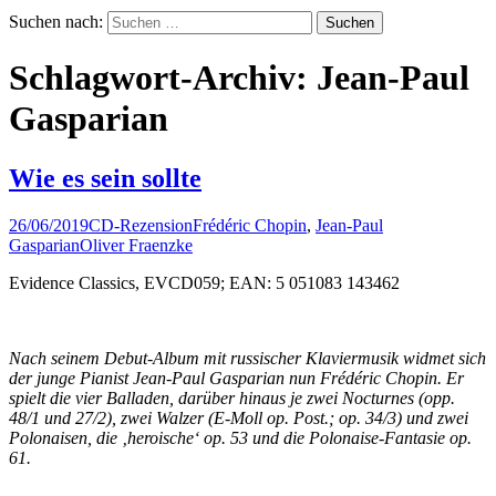
Suchen nach:
Schlagwort-Archiv: Jean-Paul
Gasparian
Wie es sein sollte
26/06/2019
CD-Rezension
Frédéric Chopin
,
Jean-Paul
Gasparian
Oliver Fraenzke
Evidence Classics, EVCD059; EAN: 5 051083 143462
Nach seinem Debut-Album mit russischer Klaviermusik widmet sich
der junge Pianist Jean-Paul Gasparian nun Frédéric Chopin. Er
spielt die vier Balladen, darüber hinaus je zwei Nocturnes (opp.
48/1 und 27/2), zwei Walzer (E-Moll op. Post.; op. 34/3) und zwei
Polonaisen, die ‚heroische‘ op. 53 und die Polonaise-Fantasie op.
61.