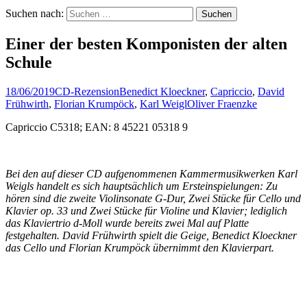
Suchen nach:
Einer der besten Komponisten der alten
Schule
18/06/2019
CD-Rezension
Benedict Kloeckner
,
Capriccio
,
David
Frühwirth
,
Florian Krumpöck
,
Karl Weigl
Oliver Fraenzke
Capriccio C5318; EAN: 8 45221 05318 9
Bei den auf dieser CD aufgenommenen Kammermusikwerken Karl
Weigls handelt es sich hauptsächlich um Ersteinspielungen: Zu
hören sind die zweite Violinsonate G-Dur, Zwei Stücke für Cello und
Klavier op. 33 und Zwei Stücke für Violine und Klavier; lediglich
das Klaviertrio d-Moll wurde bereits zwei Mal auf Platte
festgehalten. David Frühwirth spielt die Geige, Benedict Kloeckner
das Cello und Florian Krumpöck übernimmt den Klavierpart.