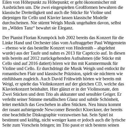
Eilen von Höhepunkt zu Höhepunkt; er geht ökonomischer mit
Ausbrüchen um. Die zwei eingespielten Großformen bewahren die
klassische Dreiteiligkeit und auch die Stücke für Violine und
diejenigen für Cello und Klavier lassen klassische Modelle
durchscheinen. Nie stürmt Weigls Musik ungehalten davon, selbst
im „Wilden Tanz“ bewahrt sie Eleganz.
Der Pianist Florian Krumpöck hob 2002 bereits das Konzert für die
Linke Hand und Orchester (das vom Auftraggeber Paul Wittgenstein
– ebenso wie das bestellte Konzert von Hindemith – abgelehnt
wurde) aus der Taufe und nahm es 2013 für Capriccio auf. In diesen
teils bereits auf 2012 zurückgehenden Aufnahmen (die Stücke mit
Cello sind auf 2016 datiert) hören wir ihn mit Kammermusik für
Violine und Cello. Er durchdringt die Musik Weigls und entlockt ihr
romantischen Flair und klassische Präzision, spielt sie nüchtern wie
einfühlsam zugleich. Auch David Frühwirth hörten wir bereits mit
Weigl, er spielte das Violinkonzert auf der gleichen CD, welche das
Klavierkonzert beinhaltet. Hier glänzt er in der Violinsonate, den
Zwei Stücken und dem Trio als akkurater und sensibler Geiger. Er
verleiht seiner Stimme metallischen Glanz und subtile Schönheit,
leitet merklich das Geschehen in allen Stücken. Neu hinzu kommt
der rasant aufsteigende Newcomer Benedict Kloeckner, der bereits
eine beachtliche Diskographie vorzuweisen hat. Sein Spiel ist
bestimmt und kräftig, nicht weniger kann er jedoch auch die lyrische
Seite zum Vorschein bringen; im Trio passt er sich bestens seinen