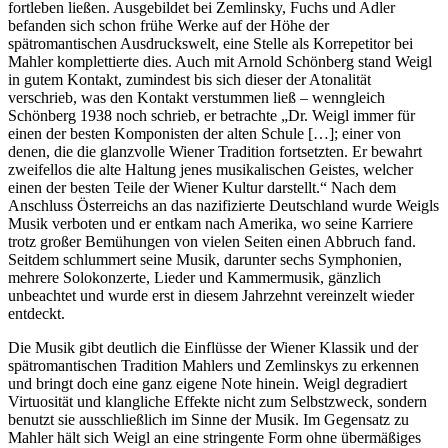
fortleben ließen. Ausgebildet bei Zemlinsky, Fuchs und Adler
befanden sich schon frühe Werke auf der Höhe der
spätromantischen Ausdruckswelt, eine Stelle als Korrepetitor bei
Mahler komplettierte dies. Auch mit Arnold Schönberg stand Weigl
in gutem Kontakt, zumindest bis sich dieser der Atonalität
verschrieb, was den Kontakt verstummen ließ – wenngleich
Schönberg 1938 noch schrieb, er betrachte „Dr. Weigl immer für
einen der besten Komponisten der alten Schule […]; einer von
denen, die die glanzvolle Wiener Tradition fortsetzten. Er bewahrt
zweifellos die alte Haltung jenes musikalischen Geistes, welcher
einen der besten Teile der Wiener Kultur darstellt.“ Nach dem
Anschluss Österreichs an das nazifizierte Deutschland wurde Weigls
Musik verboten und er entkam nach Amerika, wo seine Karriere
trotz großer Bemühungen von vielen Seiten einen Abbruch fand.
Seitdem schlummert seine Musik, darunter sechs Symphonien,
mehrere Solokonzerte, Lieder und Kammermusik, gänzlich
unbeachtet und wurde erst in diesem Jahrzehnt vereinzelt wieder
entdeckt.
Die Musik gibt deutlich die Einflüsse der Wiener Klassik und der
spätromantischen Tradition Mahlers und Zemlinskys zu erkennen
und bringt doch eine ganz eigene Note hinein. Weigl degradiert
Virtuosität und klangliche Effekte nicht zum Selbstzweck, sondern
benutzt sie ausschließlich im Sinne der Musik. Im Gegensatz zu
Mahler hält sich Weigl an eine stringente Form ohne übermäßiges