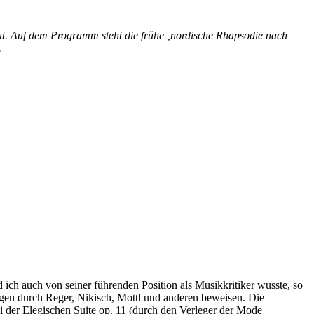
at. Auf dem Programm steht die frühe ‚nordische Rhapsodie nach
.
ch auch von seiner führenden Position als Musikkritiker wusste, so
ngen durch Reger, Nikisch, Mottl und anderen beweisen. Die
der Elegischen Suite op. 11 (durch den Verleger der Mode