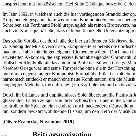
entsprechend mit französischem Titel Suite Élégiaque beworben), dem
Im Jahr 1892, in welchem auch die hier vorliegenden Strandbilder op.
Aufgaben eingespannt, kam wenig zum Komponieren; entsprechen groß
Schreiben sah Ferdinand Pfohl ursprünglich als reinen Broterwerb, n
auch zur Konsequenz hatte, dass er keine finanzielle Unterstützung me
Das große Vorbild, das durch alle der hier zu hörenden Klavierwerke
vollständig der Musik verschrieb, komponierte er bereits die nordi
machte, sie aber mit einigen eigenen Elementen würzte. Doch auch i
erweiterten Akkorden, die expressive Kraft absteigender Chromatik, di
triolischen Rhythmik, all das entnimmt Pfohl der Stilwelt Griegs. M
Verehrer Griegs war und seine Tonsprache ohne die in der Forschung
und durch eigenständiger Komponist. Formal überbrückt er mit einfach
harmonisch entdeckt er manch eine neue Kombination, um die Musik ü
eingängige Melodien, die dafür ewig im Kopf bleiben und nicht zuletz
Durch ihr brillantes und unprätentiöses Spiel überzeugt die Pianistin
glitzernden Trillern zeugen von ihrer technischen Lupenreinheit, die s
kontrolliert ihr Spiel zu einer dadurch noch packenderen Darstellung,
hin, sondern bewahrt wohltuende Distanz, um den Kern der Musik zu 
[Oliver Fraenzke, November 2019]
Beitragsnavigation