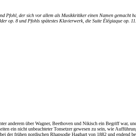
d Pfohl, der sich vor allem als Musikkritiker einen Namen gemacht h
er op. 8 und Pfohls spätestes Klavierwerk, die Suite Élégiaque op. 11
er anderem über Wagner, Beethoven und Nikisch ein Begriff war, und i
eiten ein nicht unbeachteter Tonsetzer gewesen zu sein, wie Aufführu
ei der frühen nordischen Rhapsodie Hagbart von 1882 und endend bei 