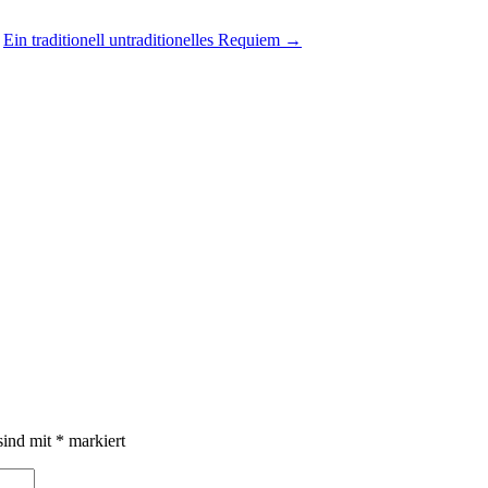
Ein traditionell untraditionelles Requiem
→
sind mit
*
markiert