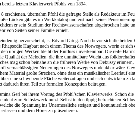
 bereits letzten Klavierwerk Pfohls von 1894.
 8 erschienen, übernahm Pfohl die gefragte Stelle als Redakteur im Fe
e Lücken gibt es im Werkkatalog und erst nach seiner Pensionierung
achdem er sein Studium der Rechtswissenschaften abgebrochen hatte un
hr von Seiten seiner Familie erhielt.
 eindeutig hervorscheint, ist Edvard Grieg. Noch bevor sich die beide
sche Rhapsodie Hagbart nach einem Thema des Norwegers, worin er sic
n den übrigen Werken bleibt der Einfluss unverkennbar: Die reife Ha
e Qualität der Melodien, die ihre unmittelbare Wucht aus folklorehafte
anches mag schon beinahe an die früheren Werke von Debussy erinnern, d
 oft vernachlässigten Neuerungen des Norwegers undenkbar wäre. Gewis
em Material große Strecken, ohne dass ein musikalischer Leerlauf eintr
ber eine schwebende Fläche weiterzutragen und sich entwickeln zu las
t dadurch ihren Teil zur formalen Konzeption beitragen.
 Jamina Gerl bei ihrem Vortrag des Pfohl’schen Klavierwerks. Schon die 
ie nicht zum Selbstzweck nutzt. Selbst in den üppig befrachteten Schlus
 welche die Spannung ins Unermessliche steigert und kontinuierlich oben 
erfassen und dem Hörer zu präsentieren.