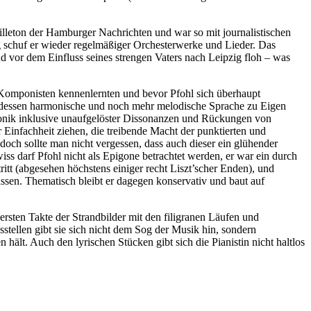
uilleton der Hamburger Nachrichten und war so mit journalistischen
 schuf er wieder regelmäßiger Orchesterwerke und Lieder. Das
d vor dem Einfluss seines strengen Vaters nach Leipzig floh – was
n Komponisten kennenlernten und bevor Pfohl sich überhaupt
h dessen harmonische und noch mehr melodische Sprache zu Eigen
rmonik inklusive unaufgelöster Dissonanzen und Rückungen von
r Einfachheit ziehen, die treibende Macht der punktierten und
och sollte man nicht vergessen, dass auch dieser ein glühender
s darf Pfohl nicht als Epigone betrachtet werden, er war ein durch
itt (abgesehen höchstens einiger recht Liszt’scher Enden), und
sen. Thematisch bleibt er dagegen konservativ und baut auf
ersten Takte der Strandbilder mit den filigranen Läufen und
sstellen gibt sie sich nicht dem Sog der Musik hin, sondern
hält. Auch den lyrischen Stücken gibt sich die Pianistin nicht haltlos