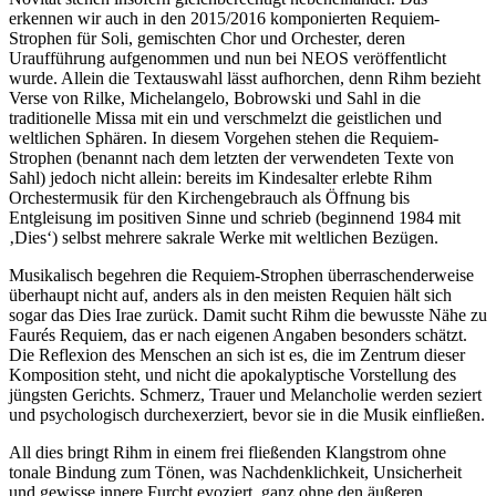
erkennen wir auch in den 2015/2016 komponierten Requiem-
Strophen für Soli, gemischten Chor und Orchester, deren
Uraufführung aufgenommen und nun bei NEOS veröffentlicht
wurde. Allein die Textauswahl lässt aufhorchen, denn Rihm bezieht
Verse von Rilke, Michelangelo, Bobrowski und Sahl in die
traditionelle Missa mit ein und verschmelzt die geistlichen und
weltlichen Sphären. In diesem Vorgehen stehen die Requiem-
Strophen (benannt nach dem letzten der verwendeten Texte von
Sahl) jedoch nicht allein: bereits im Kindesalter erlebte Rihm
Orchestermusik für den Kirchengebrauch als Öffnung bis
Entgleisung im positiven Sinne und schrieb (beginnend 1984 mit
‚Dies‘) selbst mehrere sakrale Werke mit weltlichen Bezügen.
Musikalisch begehren die Requiem-Strophen überraschenderweise
überhaupt nicht auf, anders als in den meisten Requien hält sich
sogar das Dies Irae zurück. Damit sucht Rihm die bewusste Nähe zu
Faurés Requiem, das er nach eigenen Angaben besonders schätzt.
Die Reflexion des Menschen an sich ist es, die im Zentrum dieser
Komposition steht, und nicht die apokalyptische Vorstellung des
jüngsten Gerichts. Schmerz, Trauer und Melancholie werden seziert
und psychologisch durchexerziert, bevor sie in die Musik einfließen.
All dies bringt Rihm in einem frei fließenden Klangstrom ohne
tonale Bindung zum Tönen, was Nachdenklichkeit, Unsicherheit
und gewisse innere Furcht evoziert, ganz ohne den äußeren