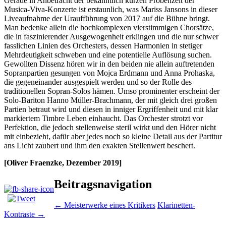
Gerade in Anbetracht der bekanntlich kurzen Probenzeit der
Musica-Viva-Konzerte ist erstaunlich, was Mariss Jansons in dieser
Liveaufnahme der Uraufführung von 2017 auf die Bühne bringt.
Man bedenke allein die hochkomplexen vierstimmigen Chorsätze,
die in faszinierender Ausgewogenheit erklingen und die nur schwer
fasslichen Linien des Orchesters, dessen Harmonien in stetiger
Mehrdeutigkeit schweben und eine potentielle Auflösung suchen.
Gewollten Dissenz hören wir in den beiden nie allein auftretenden
Sopranpartien gesungen von Mojca Erdmann und Anna Prohaska,
die gegeneinander ausgespielt werden und so der Rolle des
traditionellen Sopran-Solos hämen. Umso prominenter erscheint der
Solo-Bariton Hanno Müller-Brachmann, der mit gleich drei großen
Partien betraut wird und diesen in inniger Ergriffenheit und mit klar
markiertem Timbre Leben einhaucht. Das Orchester strotzt vor
Perfektion, die jedoch stellenweise steril wirkt und den Hörer nicht
mit einbezieht, dafür aber jedes noch so kleine Detail aus der Partitur
ans Licht zaubert und ihm den exakten Stellenwert beschert.
[Oliver Fraenzke, Dezember 2019]
Beitragsnavigation
←
Meisterwerke eines Kritikers
Klarinetten-
Kontraste
→