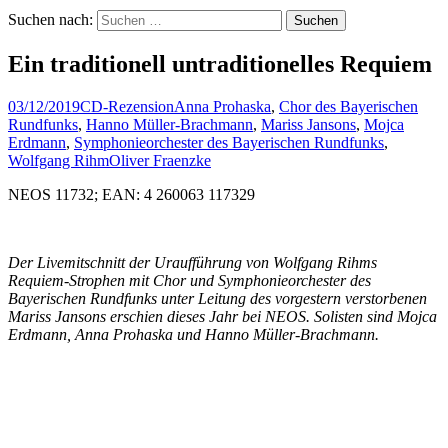
Suchen nach:
Ein traditionell untraditionelles Requiem
03/12/2019
CD-Rezension
Anna Prohaska
,
Chor des Bayerischen
Rundfunks
,
Hanno Müller-Brachmann
,
Mariss Jansons
,
Mojca
Erdmann
,
Symphonieorchester des Bayerischen Rundfunks
,
Wolfgang Rihm
Oliver Fraenzke
NEOS 11732; EAN: 4 260063 117329
Der Livemitschnitt der Uraufführung von Wolfgang Rihms
Requiem-Strophen mit Chor und Symphonieorchester des
Bayerischen Rundfunks unter Leitung des vorgestern verstorbenen
Mariss Jansons erschien dieses Jahr bei NEOS. Solisten sind Mojca
Erdmann, Anna Prohaska und Hanno Müller-Brachmann.