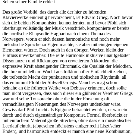
Seiten seiner Familie erhielt.
Das große Vorbild, das durch alle der hier zu hörenden
Klavierwerke eindeutig hervorscheint, ist Edvard Grieg. Noch bevor
sich die beiden Komponisten kennenlernten und bevor Pfohl sich
überhaupt vollständig der Musik verschrieb, komponierte er bereits
die nordische Rhapsodie Hagbart nach einem Thema des
Norwegers, worin er sich dessen harmonische und noch mehr
melodische Sprache zu Eigen machte, sie aber mit einigen eigenen
Elementen würzte. Doch auch in den übrigen Werken bleibt der
Einfluss unverkennbar: Die reife Harmonik inklusive unaufgelöster
Dissonanzen und Rückungen von erweiterten Akkorden, die
expressive Kraft absteigender Chromatik, die Qualität der Melodien,
die ihre unmittelbare Wucht aus folklorehafter Einfachheit ziehen,
die treibende Macht der punktierten und triolischen Rhythmik, all
das entnimmt Pfohl der Stilwelt Griegs. Manches mag schon
beinahe an die früheren Werke von Debussy erinnern, doch sollte
man nicht vergessen, dass auch dieser ein glühender Verehrer Griegs
war und seine Tonsprache ohne die in der Forschung oft
vernachlässigten Neuerungen des Norwegers undenkbar wäre.
Gewiss darf Pfohl nicht als Epigone betrachtet werden, er war ein
durch und durch eigenständiger Komponist. Formal überbrückt er
mit einfachem Material große Strecken, ohne dass ein musikalischer
Leerlauf eintritt (abgesehen höchstens einiger recht Liszt’scher
Enden), und harmonisch entdeckt er manch eine neue Kombination,