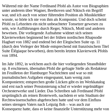
Während mir der Name Ferdinand Pfohl als Autor von Biographien
unter anderem über Wagner, Beethoven und Nikisch ein Begriff
war, und ich auch von seiner führenden Position als Musikkritiker
wusste, so hörte ich nie von ihm als Komponist. Und doch scheint
Pfohl zu Lebzeiten ein nicht unbeachteter Tonsetzer gewesen zu
sein, wie Aufführungen durch Reger, Nikisch, Mottl und anderen
beweisen. Die vorliegende Aufnahme widmet sich seinen
Klavierwerken beginnend bei der frühen nordischen Rhapsodie
Hagbart von 1882 und endend bei der Elegischen Suite op. 11
(durch den Verleger der Mode entsprechend mit französischem Titel
Suite Élégiaque beworben), dem bereits letzten Klavierwerk Pfohls
von 1894.
Im Jahr 1892, in welchem auch die hier vorliegenden Strandbilder
op. 8 erschienen, übernahm Pfohl die gefragte Stelle als Redakteur
im Feuilleton der Hamburger Nachrichten und war so mit
journalistischen Aufgaben eingespannt, kam wenig zum
Komponieren; entsprechen große Lücken gibt es im Werkkatalog
und erst nach seiner Pensionierung schuf er wieder regelmäßiger
Orchesterwerke und Lieder. Das Schreiben sah Ferdinand Pfohl
ursprünglich als reinen Broterwerb, nachdem er sein Studium der
Rechtswissenschaften abgebrochen hatte und vor dem Einfluss
seines strengen Vaters nach Leipzig floh – was auch zur
Konsequenz hatte, dass er keine finanzielle Unterstützung mehr von