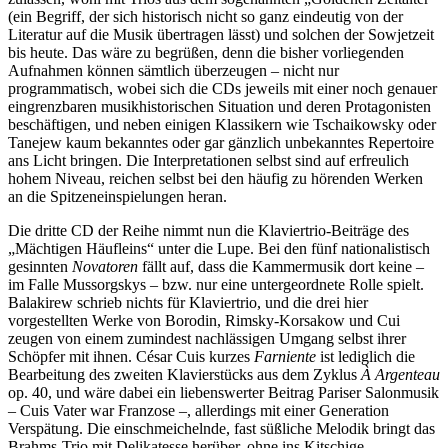
(ein Begriff, der sich historisch nicht so ganz eindeutig von der
Literatur auf die Musik übertragen lässt) und solchen der Sowjetzeit
bis heute. Das wäre zu begrüßen, denn die bisher vorliegenden
Aufnahmen können sämtlich überzeugen – nicht nur
programmatisch, wobei sich die CDs jeweils mit einer noch genauer
eingrenzbaren musikhistorischen Situation und deren Protagonisten
beschäftigen, und neben einigen Klassikern wie Tschaikowsky oder
Tanejew kaum bekanntes oder gar gänzlich unbekanntes Repertoire
ans Licht bringen. Die Interpretationen selbst sind auf erfreulich
hohem Niveau, reichen selbst bei den häufig zu hörenden Werken
an die Spitzeneinspielungen heran.
Die dritte CD der Reihe nimmt nun die Klaviertrio-Beiträge des
„Mächtigen Häufleins“ unter die Lupe. Bei den fünf nationalistisch
gesinnten
Novatoren
fällt auf, dass die Kammermusik dort keine –
im Falle Mussorgskys – bzw. nur eine untergeordnete Rolle spielt.
Balakirew schrieb nichts für Klaviertrio, und die drei hier
vorgestellten Werke von Borodin, Rimsky-Korsakow und Cui
zeugen von einem zumindest nachlässigen Umgang selbst ihrer
Schöpfer mit ihnen. César Cuis kurzes
Farniente
ist lediglich die
Bearbeitung des zweiten Klavierstücks aus dem Zyklus
À Argenteau
op. 40, und wäre dabei ein liebenswerter Beitrag Pariser Salonmusik
– Cuis Vater war Franzose –, allerdings mit einer Generation
Verspätung. Die einschmeichelnde, fast süßliche Melodik bringt das
Brahms-Trio mit Delikatesse herüber, ohne ins Kitschige