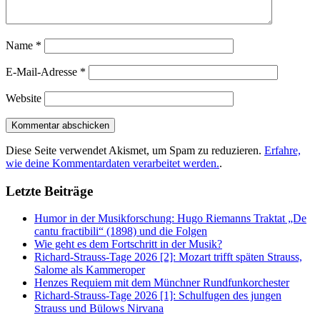
Name
*
E-Mail-Adresse
*
Website
Diese Seite verwendet Akismet, um Spam zu reduzieren.
Erfahre,
wie deine Kommentardaten verarbeitet werden.
.
Letzte Beiträge
Humor in der Musikforschung: Hugo Riemanns Traktat „De
cantu fractibili“ (1898) und die Folgen
Wie geht es dem Fortschritt in der Musik?
Richard-Strauss-Tage 2026 [2]: Mozart trifft späten Strauss,
Salome als Kammeroper
Henzes Requiem mit dem Münchner Rundfunkorchester
Richard-Strauss-Tage 2026 [1]: Schulfugen des jungen
Strauss und Bülows Nirvana