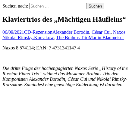
Suchen nach:
Klaviertrios des „Mächtigen Häufleins“
06/09/2021
CD-Rezension
Alexander Borodin
,
César Cui
,
Naxos
,
Nikolai Rimsky-Korsakow
,
The Brahms Trio
Martin Blaumeiser
Naxos 8.574114; EAN: 7 4731341147 4
Die dritte Folge der hochengagierten Naxos-Serie „History of the
Russian Piano Trio“ widmet das Moskauer Brahms Trio den
Komponisten Alexander Borodin, César Cui und Nikolai Rimsky-
Korsakow. Zumindest eine gewichtige Entdeckung ist darunter.