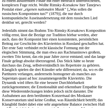
zu einem ausufernden Finale mit einer mehrfach unterbrochenen,
komplexen Fuge reicht. Wollte Rimsky-Korsakow hier Tanejews
Postulat einer „
eigenen nationalen Musik“
[„Was sollen die
russischen Komponisten tun?“ (1879)], die nur durch
kontrapunktische Auseinandersetzung mit dem russischen Lied
denkbar sei, gerecht werden?
Jedenfalls nimmt das Brahms Trio Rimsky-Korsakows Komposition
völlig ernst, lässt die Bezüge zur Tradition hörbar werden, aber
auch, dass der Komponist hier einen konsistenten, persönlichen
Beitrag zur Geschichte des Klaviertrios in Russland geschaffen hat.
Der erste Satz verbindet recht klassische Formung mit der
elegischen Stimmung, die man etwa aus Rachmaninows großem,
zweiten Trio kennt, das ein paar Jahre zuvor entstand; und das lange
Finale gelingt absolut überzeugend. Das Stück hätte so heute
durchaus das Zeug, selbstverständlich ins Repertoire zu gehören.
Klanglich spielen die drei Künstler sehr differenziert; da, wo es die
Partituren verlangen, andererseits homogener als manches aus
Superstars quasi ad hoc zusammengestellte Klaviertrio. Die
Dynamik wird öfters für eine bessere Durchhörbarkeit
zurückgenommen; die Emotionalität und erkennbare Empathie für
diese Wiederentdeckungen leiden jedoch nicht darunter. Die
Aufnahmen aus dem berühmten Konzertsaal des Moskauer
Konservatorium sind keine Großtat, was Räumlichkeit betrifft; das
Klangbild findet dabei eine sehr angenehme Balance zwischen Hall