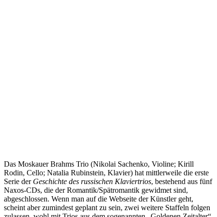
Das Moskauer Brahms Trio (Nikolai Sachenko, Violine; Kirill
Rodin, Cello; Natalia Rubinstein, Klavier) hat mittlerweile die erste
Serie der
Geschichte des russischen Klaviertrios
, bestehend aus fünf
Naxos-CDs, die der Romantik/Spätromantik gewidmet sind,
abgeschlossen. Wenn man auf die Webseite der Künstler geht,
scheint aber zumindest geplant zu sein, zwei weitere Staffeln folgen
zulassen, wohl mit Trios aus dem sogenannten „Goldenen Zeitalter“