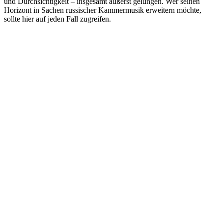
und Durchsichtigkeit – insgesamt äußerst gelungen. Wer seinen
Horizont in Sachen russischer Kammermusik erweitern möchte,
sollte hier auf jeden Fall zugreifen.