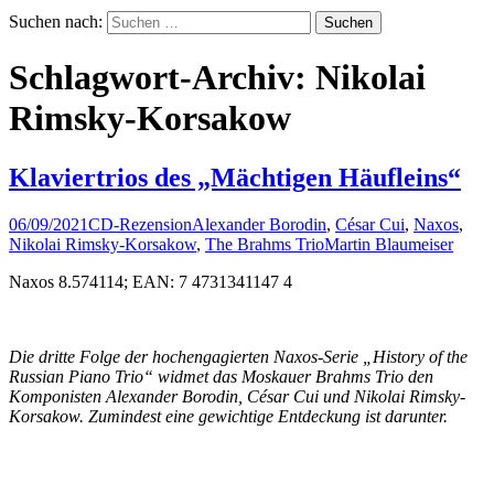
Suchen nach:
Schlagwort-Archiv: Nikolai
Rimsky-Korsakow
Klaviertrios des „Mächtigen Häufleins“
06/09/2021
CD-Rezension
Alexander Borodin
,
César Cui
,
Naxos
,
Nikolai Rimsky-Korsakow
,
The Brahms Trio
Martin Blaumeiser
Naxos 8.574114; EAN: 7 4731341147 4
Die dritte Folge der hochengagierten Naxos-Serie „History of the
Russian Piano Trio“ widmet das Moskauer Brahms Trio den
Komponisten Alexander Borodin, César Cui und Nikolai Rimsky-
Korsakow. Zumindest eine gewichtige Entdeckung ist darunter.