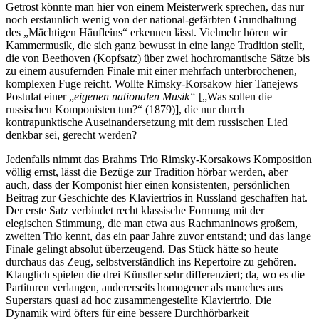
Getrost könnte man hier von einem Meisterwerk sprechen, das nur
noch erstaunlich wenig von der national-gefärbten Grundhaltung
des „Mächtigen Häufleins“ erkennen lässt. Vielmehr hören wir
Kammermusik, die sich ganz bewusst in eine lange Tradition stellt,
die von Beethoven (Kopfsatz) über zwei hochromantische Sätze bis
zu einem ausufernden Finale mit einer mehrfach unterbrochenen,
komplexen Fuge reicht. Wollte Rimsky-Korsakow hier Tanejews
Postulat einer „
eigenen nationalen Musik“
[„Was sollen die
russischen Komponisten tun?“ (1879)], die nur durch
kontrapunktische Auseinandersetzung mit dem russischen Lied
denkbar sei, gerecht werden?
Jedenfalls nimmt das Brahms Trio Rimsky-Korsakows Komposition
völlig ernst, lässt die Bezüge zur Tradition hörbar werden, aber
auch, dass der Komponist hier einen konsistenten, persönlichen
Beitrag zur Geschichte des Klaviertrios in Russland geschaffen hat.
Der erste Satz verbindet recht klassische Formung mit der
elegischen Stimmung, die man etwa aus Rachmaninows großem,
zweiten Trio kennt, das ein paar Jahre zuvor entstand; und das lange
Finale gelingt absolut überzeugend. Das Stück hätte so heute
durchaus das Zeug, selbstverständlich ins Repertoire zu gehören.
Klanglich spielen die drei Künstler sehr differenziert; da, wo es die
Partituren verlangen, andererseits homogener als manches aus
Superstars quasi ad hoc zusammengestellte Klaviertrio. Die
Dynamik wird öfters für eine bessere Durchhörbarkeit