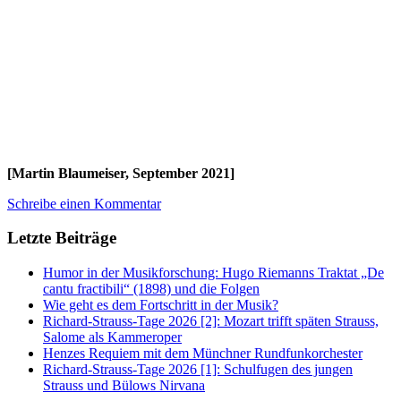
[Martin Blaumeiser, September 2021]
Schreibe einen Kommentar
Letzte Beiträge
Humor in der Musikforschung: Hugo Riemanns Traktat „De
cantu fractibili“ (1898) und die Folgen
Wie geht es dem Fortschritt in der Musik?
Richard-Strauss-Tage 2026 [2]: Mozart trifft späten Strauss,
Salome als Kammeroper
Henzes Requiem mit dem Münchner Rundfunkorchester
Richard-Strauss-Tage 2026 [1]: Schulfugen des jungen
Strauss und Bülows Nirvana