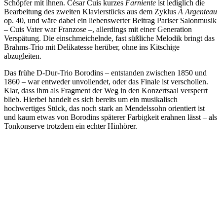
Schöpfer mit ihnen. César Cuis kurzes
Farniente
ist lediglich die
Bearbeitung des zweiten Klavierstücks aus dem Zyklus
À Argenteau
op. 40, und wäre dabei ein liebenswerter Beitrag Pariser Salonmusik
– Cuis Vater war Franzose –, allerdings mit einer Generation
Verspätung. Die einschmeichelnde, fast süßliche Melodik bringt das
Brahms-Trio mit Delikatesse herüber, ohne ins Kitschige
abzugleiten.
Das frühe D-Dur-Trio Borodins – entstanden zwischen 1850 und
1860 – war entweder unvollendet, oder das Finale ist verschollen.
Klar, dass ihm als Fragment der Weg in den Konzertsaal versperrt
blieb. Hierbei handelt es sich bereits um ein musikalisch
hochwertiges Stück, das noch stark an Mendelssohn orientiert ist
und kaum etwas von Borodins späterer Farbigkeit erahnen lässt – als
Tonkonserve trotzdem ein echter Hinhörer.