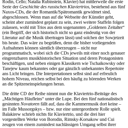
Rodin, Cello; Natalia Rubinstein, Klavier) hat mittlerweile die erste
Serie der
Geschichte des russischen Klaviertrios
, bestehend aus fünf
Naxos-CDs, die der Romantik/Spätromantik gewidmet sind,
abgeschlossen. Wenn man auf die Webseite der Künstler geht,
scheint aber zumindest geplant zu sein, zwei weitere Staffeln folgen
zulassen, wohl mit Trios aus dem sogenannten „Goldenen Zeitalter“
(ein Begriff, der sich historisch nicht so ganz eindeutig von der
Literatur auf die Musik übertragen lässt) und solchen der Sowjetzeit
bis heute. Das wäre zu begrüßen, denn die bisher vorliegenden
Aufnahmen können sämtlich überzeugen – nicht nur
programmatisch, wobei sich die CDs jeweils mit einer noch genauer
eingrenzbaren musikhistorischen Situation und deren Protagonisten
beschäftigen, und neben einigen Klassikern wie Tschaikowsky oder
Tanejew kaum bekanntes oder gar gänzlich unbekanntes Repertoire
ans Licht bringen. Die Interpretationen selbst sind auf erfreulich
hohem Niveau, reichen selbst bei den häufig zu hörenden Werken
an die Spitzeneinspielungen heran.
Die dritte CD der Reihe nimmt nun die Klaviertrio-Beiträge des
„Mächtigen Häufleins“ unter die Lupe. Bei den fünf nationalistisch
gesinnten
Novatoren
fällt auf, dass die Kammermusik dort keine –
im Falle Mussorgskys – bzw. nur eine untergeordnete Rolle spielt.
Balakirew schrieb nichts für Klaviertrio, und die drei hier
vorgestellten Werke von Borodin, Rimsky-Korsakow und Cui
zeugen von einem zumindest nachlässigen Umgang selbst ihrer