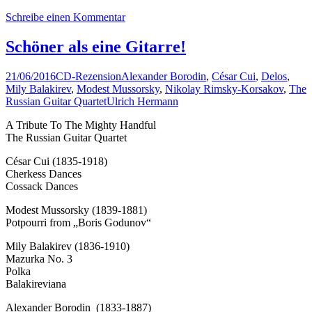
Schreibe einen Kommentar
Schöner als eine Gitarre!
21/06/2016
CD-Rezension
Alexander Borodin
,
César Cui
,
Delos
,
Mily Balakirev
,
Modest Mussorsky
,
Nikolay Rimsky-Korsakov
,
The
Russian Guitar Quartet
Ulrich Hermann
A Tribute To The Mighty Handful
The Russian Guitar Quartet
César Cui (1835-1918)
Cherkess Dances
Cossack Dances
Modest Mussorsky (1839-1881)
Potpourri from „Boris Godunov“
Mily Balakirev (1836-1910)
Mazurka No. 3
Polka
Balakireviana
Alexander Borodin (1833-1887)