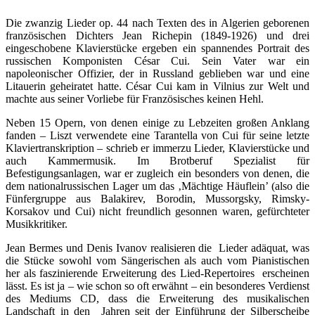
Die zwanzig Lieder op. 44 nach Texten des in Algerien geborenen
französischen Dichters Jean Richepin (1849-1926) und drei
eingeschobene Klavierstücke ergeben ein spannendes Portrait des
russischen Komponisten César Cui. Sein Vater war ein
napoleonischer Offizier, der in Russland geblieben war und eine
Litauerin geheiratet hatte. César Cui kam in Vilnius zur Welt und
machte aus seiner Vorliebe für Französisches keinen Hehl.
Neben 15 Opern, von denen einige zu Lebzeiten großen Anklang
fanden – Liszt verwendete eine Tarantella von Cui für seine letzte
Klaviertranskription – schrieb er immerzu Lieder, Klavierstücke und
auch Kammermusik. Im Brotberuf Spezialist für
Befestigungsanlagen, war er zugleich ein besonders von denen, die
dem nationalrussischen Lager um das ‚Mächtige Häuflein’ (also die
Fünfergruppe aus Balakirev, Borodin, Mussorgsky, Rimsky-
Korsakov und Cui) nicht freundlich gesonnen waren, gefürchteter
Musikkritiker.
Jean Bermes und Denis Ivanov realisieren die Lieder adäquat, was
die Stücke sowohl vom Sängerischen als auch vom Pianistischen
her als faszinierende Erweiterung des Lied-Repertoires erscheinen
lässt. Es ist ja – wie schon so oft erwähnt – ein besonderes Verdienst
des Mediums CD, dass die Erweiterung des musikalischen
Landschaft in den Jahren seit der Einführung der Silberscheibe