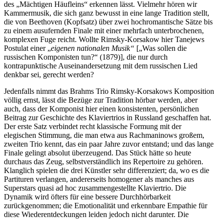
des „Mächtigen Häufleins“ erkennen lässt. Vielmehr hören wir
Kammermusik, die sich ganz bewusst in eine lange Tradition stellt,
die von Beethoven (Kopfsatz) über zwei hochromantische Sätze bis
zu einem ausufernden Finale mit einer mehrfach unterbrochenen,
komplexen Fuge reicht. Wollte Rimsky-Korsakow hier Tanejews
Postulat einer „
eigenen nationalen Musik“
[„Was sollen die
russischen Komponisten tun?“ (1879)], die nur durch
kontrapunktische Auseinandersetzung mit dem russischen Lied
denkbar sei, gerecht werden?
Jedenfalls nimmt das Brahms Trio Rimsky-Korsakows Komposition
völlig ernst, lässt die Bezüge zur Tradition hörbar werden, aber
auch, dass der Komponist hier einen konsistenten, persönlichen
Beitrag zur Geschichte des Klaviertrios in Russland geschaffen hat.
Der erste Satz verbindet recht klassische Formung mit der
elegischen Stimmung, die man etwa aus Rachmaninows großem,
zweiten Trio kennt, das ein paar Jahre zuvor entstand; und das lange
Finale gelingt absolut überzeugend. Das Stück hätte so heute
durchaus das Zeug, selbstverständlich ins Repertoire zu gehören.
Klanglich spielen die drei Künstler sehr differenziert; da, wo es die
Partituren verlangen, andererseits homogener als manches aus
Superstars quasi ad hoc zusammengestellte Klaviertrio. Die
Dynamik wird öfters für eine bessere Durchhörbarkeit
zurückgenommen; die Emotionalität und erkennbare Empathie für
diese Wiederentdeckungen leiden jedoch nicht darunter. Die