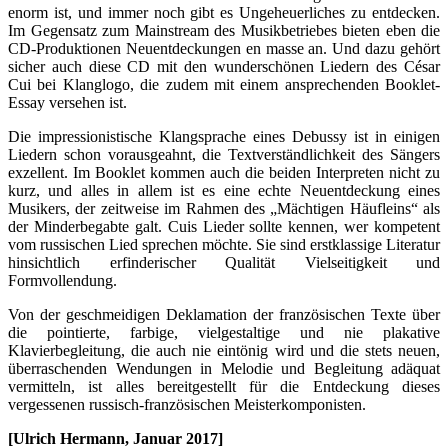
enorm ist, und immer noch gibt es Ungeheuerliches zu entdecken.
Im Gegensatz zum Mainstream des Musikbetriebes bieten eben die
CD-Produktionen Neuentdeckungen en masse an. Und dazu gehört
sicher auch diese CD mit den wunderschönen Liedern des César
Cui bei Klanglogo, die zudem mit einem ansprechenden Booklet-
Essay versehen ist.
Die impressionistische Klangsprache eines Debussy ist in einigen
Liedern schon vorausgeahnt, die Textverständlichkeit des Sängers
exzellent. Im Booklet kommen auch die beiden Interpreten nicht zu
kurz, und alles in allem ist es eine echte Neuentdeckung eines
Musikers, der zeitweise im Rahmen des „Mächtigen Häufleins“ als
der Minderbegabte galt. Cuis Lieder sollte kennen, wer kompetent
vom russischen Lied sprechen möchte. Sie sind erstklassige Literatur
hinsichtlich erfinderischer Qualität Vielseitigkeit und
Formvollendung.
Von der geschmeidigen Deklamation der französischen Texte über
die pointierte, farbige, vielgestaltige und nie plakative
Klavierbegleitung, die auch nie eintönig wird und die stets neuen,
überraschenden Wendungen in Melodie und Begleitung adäquat
vermitteln, ist alles bereitgestellt für die Entdeckung dieses
vergessenen russisch-französischen Meisterkomponisten.
[Ulrich Hermann, Januar 2017]