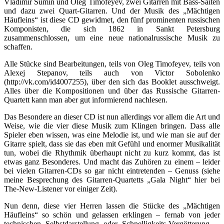
Vladimir Sumin und Oleg Timofeyev, zwei Gitarren mit Bass-Saiten
und dazu zwei Quart-Gitarren. Und der Musik des „Mächtigen
Häufleins“ ist diese CD gewidmet, den fünf prominenten russischen
Komponisten, die sich 1862 in Sankt Petersburg
zusammenschlossen, um eine neue nationalrussische Musik zu
schaffen.
Alle Stücke sind Bearbeitungen, teils von Oleg Timofeyev, teils von
Alexej Stepanov, teils auch von Victor Sobolenko
(http://vk.com/id4007255), über den sich das Booklet ausschweigt.
Alles über die Kompositionen und über das Russische Gitarren-
Quartett kann man aber gut informierend nachlesen.
Das Besondere an dieser CD ist nun allerdings vor allem die Art und
Weise, wie die vier diese Musik zum Klingen bringen. Dass alle
Spieler eben wissen, was eine Melodie ist, und wie man sie auf der
Gitarre spielt, dass sie das eben mit Gefühl und enormer Musikalität
tun, wobei die Rhythmik überhaupt nicht zu kurz kommt, das ist
etwas ganz Besonderes. Und macht das Zuhören zu einem – leider
bei vielen Gitarren-CDs so gar nicht eintretenden – Genuss (siehe
meine Besprechung des Gitarren-Quartetts „Gala Night“ hier bei
The-New-Listener vor einiger Zeit).
Nun denn, diese vier Herren lassen die Stücke des „Mächtigen
Häufleins“ so schön und gelassen erklingen – fernab von jeder
technischen Selbstdarstellung oder Schnelligkeits-Vergötterung –,