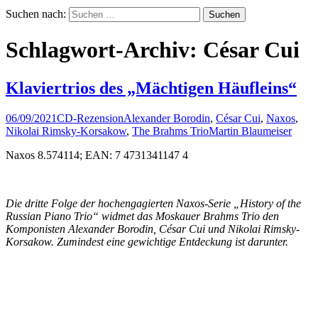
Suchen nach:
Schlagwort-Archiv: César Cui
Klaviertrios des „Mächtigen Häufleins“
06/09/2021
CD-Rezension
Alexander Borodin
,
César Cui
,
Naxos
,
Nikolai Rimsky-Korsakow
,
The Brahms Trio
Martin Blaumeiser
Naxos 8.574114; EAN: 7 4731341147 4
Die dritte Folge der hochengagierten Naxos-Serie „History of the
Russian Piano Trio“ widmet das Moskauer Brahms Trio den
Komponisten Alexander Borodin, César Cui und Nikolai Rimsky-
Korsakow. Zumindest eine gewichtige Entdeckung ist darunter.