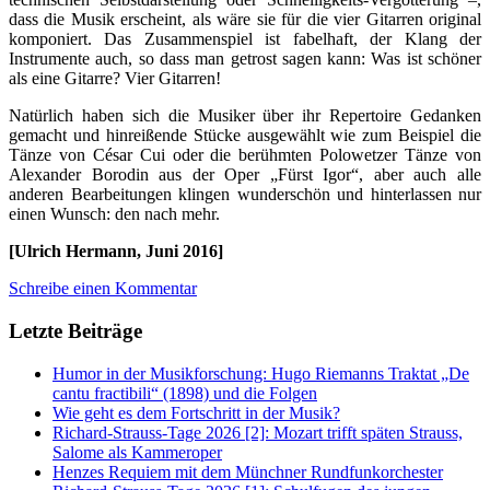
dass die Musik erscheint, als wäre sie für die vier Gitarren original
komponiert. Das Zusammenspiel ist fabelhaft, der Klang der
Instrumente auch, so dass man getrost sagen kann: Was ist schöner
als eine Gitarre? Vier Gitarren!
Natürlich haben sich die Musiker über ihr Repertoire Gedanken
gemacht und hinreißende Stücke ausgewählt wie zum Beispiel die
Tänze von César Cui oder die berühmten Polowetzer Tänze von
Alexander Borodin aus der Oper „Fürst Igor“, aber auch alle
anderen Bearbeitungen klingen wunderschön und hinterlassen nur
einen Wunsch: den nach mehr.
[Ulrich Hermann, Juni 2016]
Schreibe einen Kommentar
Letzte Beiträge
Humor in der Musikforschung: Hugo Riemanns Traktat „De
cantu fractibili“ (1898) und die Folgen
Wie geht es dem Fortschritt in der Musik?
Richard-Strauss-Tage 2026 [2]: Mozart trifft späten Strauss,
Salome als Kammeroper
Henzes Requiem mit dem Münchner Rundfunkorchester