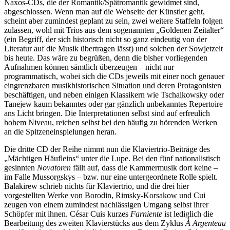
Naxos-CDs, die der Romantik/Spätromantik gewidmet sind,
abgeschlossen. Wenn man auf die Webseite der Künstler geht,
scheint aber zumindest geplant zu sein, zwei weitere Staffeln folgen
zulassen, wohl mit Trios aus dem sogenannten „Goldenen Zeitalter“
(ein Begriff, der sich historisch nicht so ganz eindeutig von der
Literatur auf die Musik übertragen lässt) und solchen der Sowjetzeit
bis heute. Das wäre zu begrüßen, denn die bisher vorliegenden
Aufnahmen können sämtlich überzeugen – nicht nur
programmatisch, wobei sich die CDs jeweils mit einer noch genauer
eingrenzbaren musikhistorischen Situation und deren Protagonisten
beschäftigen, und neben einigen Klassikern wie Tschaikowsky oder
Tanejew kaum bekanntes oder gar gänzlich unbekanntes Repertoire
ans Licht bringen. Die Interpretationen selbst sind auf erfreulich
hohem Niveau, reichen selbst bei den häufig zu hörenden Werken
an die Spitzeneinspielungen heran.
Die dritte CD der Reihe nimmt nun die Klaviertrio-Beiträge des
„Mächtigen Häufleins“ unter die Lupe. Bei den fünf nationalistisch
gesinnten
Novatoren
fällt auf, dass die Kammermusik dort keine –
im Falle Mussorgskys – bzw. nur eine untergeordnete Rolle spielt.
Balakirew schrieb nichts für Klaviertrio, und die drei hier
vorgestellten Werke von Borodin, Rimsky-Korsakow und Cui
zeugen von einem zumindest nachlässigen Umgang selbst ihrer
Schöpfer mit ihnen. César Cuis kurzes
Farniente
ist lediglich die
Bearbeitung des zweiten Klavierstücks aus dem Zyklus
À Argenteau