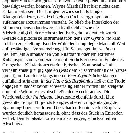
populäre Stücke sich gleichsam „von selbst“ spielen und routiniert
bewältigt werden können. Wayne Marshall hat hier nichts dem
Zufall überlassen. Der Dirigent erwies sich als fähiger
Klangmodellierer, der die einzelnen Orchestergruppen gut
aufeinander abzustimmen versteht. So blieb die Interaktion der
Stimmen ebenso durchweg nachvollziehbar wie die
Vielschichtigkeit der orchestralen Farbgebung deutlich wurde.
Gerade die pittoreske Instrumentation der
Peer-Gynt-Suite
kam
trefflich zur Geltung. Bei der Wahl der Tempi legte Marshall Wert
auf beständigen Vorwärtsdrang. Ein Schwelgen in „schönen
Stellen“, ein Aufbauschen von Ritardandi oder ein extremes
Rubatospiel sind seine Sache nicht. So ließ er etwa im Finale des
Griegschen Klavierkonzerts den lyrischen Kontrastabschnitt
verhältnismäßig zügig spielen (was dem Zusammenhalt des Satzes
gut tat), und auch die langsameren
Peer-Gynt
-Stücke klangen
auffallend stringent.
In der Halle des Bergkönigs
ließ er die Trolle
dagegen zunächst betont schwerfällig einher trotten und steigerte
damit die Wirkung des abschließenden Accelerandos. Die
Wiedergabe der
Pathétique
überzeugte ebenfalls durch klug
gewählte Tempi. Nirgends klang es übereilt, nirgends ging der
Spannungsbogen verloren. Die scharfen Kontraste im Kopfsatz
wurden deutlich herausgestellt, ohne dass das Stück in Episoden
zerfiel. Den Finalsatz hörte man als strengen, schicksalhaften
Abschluss.