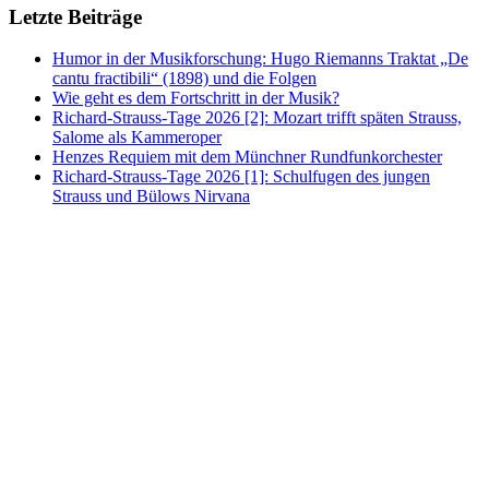
Letzte Beiträge
Humor in der Musikforschung: Hugo Riemanns Traktat „De
cantu fractibili“ (1898) und die Folgen
Wie geht es dem Fortschritt in der Musik?
Richard-Strauss-Tage 2026 [2]: Mozart trifft späten Strauss,
Salome als Kammeroper
Henzes Requiem mit dem Münchner Rundfunkorchester
Richard-Strauss-Tage 2026 [1]: Schulfugen des jungen
Strauss und Bülows Nirvana