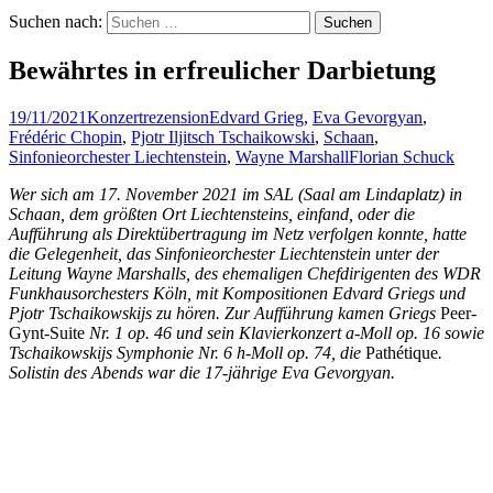
Suchen nach:
Bewährtes in erfreulicher Darbietung
19/11/2021
Konzertrezension
Edvard Grieg
,
Eva Gevorgyan
,
Frédéric Chopin
,
Pjotr Iljitsch Tschaikowski
,
Schaan
,
Sinfonieorchester Liechtenstein
,
Wayne Marshall
Florian Schuck
Wer sich am 17. November 2021 im SAL (Saal am Lindaplatz) in
Schaan, dem größten Ort Liechtensteins, einfand, oder die
Aufführung als Direktübertragung im Netz verfolgen konnte, hatte
die Gelegenheit, das Sinfonieorchester Liechtenstein unter der
Leitung Wayne Marshalls, des ehemaligen Chefdirigenten des WDR
Funkhausorchesters Köln, mit Kompositionen Edvard Griegs und
Pjotr Tschaikowskijs zu hören. Zur Aufführung kamen Griegs
Peer-
Gynt-Suite
Nr. 1 op. 46 und sein Klavierkonzert a-Moll op. 16 sowie
Tschaikowskijs Symphonie Nr. 6 h-Moll op. 74, die
Pathétique
.
Solistin des Abends war die 17-jährige Eva Gevorgyan.