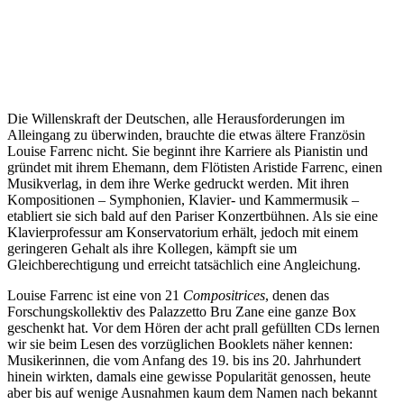
Die Willenskraft der Deutschen, alle Herausforderungen im
Alleingang zu überwinden, brauchte die etwas ältere Französin
Louise Farrenc nicht. Sie beginnt ihre Karriere als Pianistin und
gründet mit ihrem Ehemann, dem Flötisten Aristide Farrenc, einen
Musikverlag, in dem ihre Werke gedruckt werden. Mit ihren
Kompositionen
–
Symphonien, Klavier- und Kammermusik
–
etabliert sie sich bald auf den Pariser Konzertbühnen. Als sie eine
Klavierprofessur am Konservatorium erhält, jedoch mit einem
geringeren Gehalt als ihre Kollegen, kämpft sie um
Gleichberechtigung und erreicht tatsächlich eine Angleichung.
Louise Farrenc ist eine von 21
Compositrices
, denen das
Forschungskollektiv des Palazzetto Bru Zane eine ganze Box
geschenkt hat. Vor dem Hören der acht prall gefüllten CDs lernen
wir sie beim Lesen des vorzüglichen Booklets näher kennen:
Musikerinnen, die vom Anfang des 19. bis ins 20. Jahrhundert
hinein wirkten, damals eine gewisse Popularität genossen, heute
aber bis auf wenige Ausnahmen kaum dem Namen nach bekannt