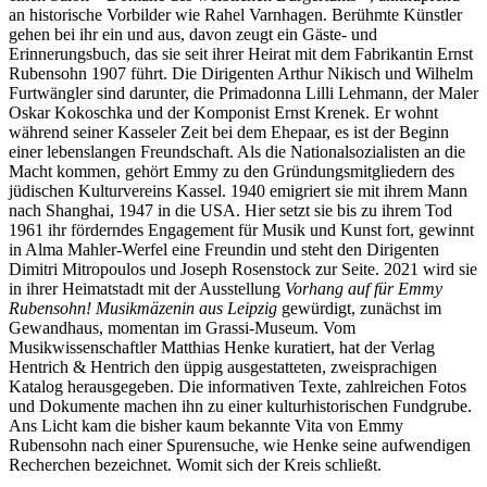
an historische Vorbilder wie Rahel Varnhagen. Berühmte Künstler
gehen bei ihr ein und aus, davon zeugt ein Gäste- und
Erinnerungsbuch, das sie seit ihrer Heirat mit dem Fabrikantin Ernst
Rubensohn 1907 führt. Die Dirigenten Arthur Nikisch und Wilhelm
Furtwängler sind darunter, die Primadonna Lilli Lehmann, der Maler
Oskar Kokoschka und der Komponist Ernst Krenek. Er wohnt
während seiner Kasseler Zeit bei dem Ehepaar, es ist der Beginn
einer lebenslangen Freundschaft. Als die Nationalsozialisten an die
Macht kommen, gehört Emmy zu den Gründungsmitgliedern des
jüdischen Kulturvereins Kassel. 1940 emigriert sie mit ihrem Mann
nach Shanghai, 1947 in die USA. Hier setzt sie bis zu ihrem Tod
1961 ihr förderndes Engagement für Musik und Kunst fort, gewinnt
in Alma Mahler-Werfel eine Freundin und steht den Dirigenten
Dimitri Mitropoulos und Joseph Rosenstock zur Seite. 2021 wird sie
in ihrer Heimatstadt mit der Ausstellung
Vorhang auf für Emmy
Rubensohn! Musikmäzenin aus Leipzig
gewürdigt, zunächst im
Gewandhaus, momentan im Grassi-Museum. Vom
Musikwissenschaftler Matthias Henke kuratiert, hat der Verlag
Hentrich & Hentrich den üppig ausgestatteten, zweisprachigen
Katalog herausgegeben. Die informativen Texte, zahlreichen Fotos
und Dokumente machen ihn zu einer kulturhistorischen Fundgrube.
Ans Licht kam die bisher kaum bekannte Vita von Emmy
Rubensohn nach einer Spurensuche, wie Henke seine aufwendigen
Recherchen bezeichnet. Womit sich der Kreis schließt.