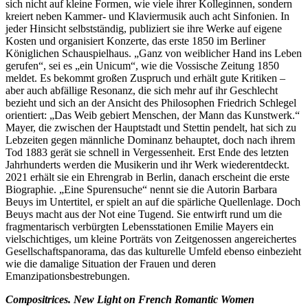
sich nicht auf kleine Formen, wie viele ihrer Kolleginnen, sondern
kreiert neben Kammer- und Klaviermusik auch acht Sinfonien. In
jeder Hinsicht selbstständig, publiziert sie ihre Werke auf eigene
Kosten und organisiert Konzerte, das erste 1850 im Berliner
Königlichen Schauspielhaus. „Ganz von weiblicher Hand ins Leben
gerufen“, sei es „ein Unicum“, wie die Vossische Zeitung 1850
meldet. Es bekommt großen Zuspruch und erhält gute Kritiken
–
aber auch abfällige Resonanz, die sich mehr auf ihr Geschlecht
bezieht und sich an der Ansicht des Philosophen Friedrich Schlegel
orientiert: „Das Weib gebiert Menschen, der Mann das Kunstwerk.“
Mayer, die zwischen der Hauptstadt und Stettin pendelt, hat sich zu
Lebzeiten gegen männliche Dominanz behauptet, doch nach ihrem
Tod 1883 gerät sie schnell in Vergessenheit. Erst Ende des letzten
Jahrhunderts werden die Musikerin und ihr Werk wiederentdeckt.
2021 erhält sie ein Ehrengrab in Berlin, danach erscheint die erste
Biographie. „Eine Spurensuche“ nennt sie die Autorin Barbara
Beuys im Untertitel, er spielt an auf die spärliche Quellenlage. Doch
Beuys macht aus der Not eine Tugend. Sie entwirft rund um die
fragmentarisch verbürgten Lebensstationen Emilie Mayers ein
vielschichtiges, um kleine Porträts von Zeitgenossen angereichertes
Gesellschaftspanorama, das das kulturelle Umfeld ebenso einbezieht
wie die damalige Situation der Frauen und deren
Emanzipationsbestrebungen.
Compositrices. New Light on French Romantic Women