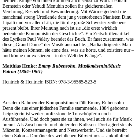
nennen. Einige von ihnen kommen auch selbst zu Wort: Leonard
Bernstein oder Yehudi Menuhin zollen ihr gleichermaßen
Verehrung, Respekt und Bewunderung. Mit Wärme gedenkt die
manchmal streng Urteilende dem jung verstorbenen Pianisten Dinu
Lipatti und vor allem Lili, die für die große Schwester zeitlebens
präsent bleibt. Ihrer Meinung nach ist sie „die erste wirklich
bedeutende Komponistin der Geschichte“. Ein Zeitschriftenartikel
des Lyrikers Paul Valéry beendet das Buch. Er fasst zusammen, was
diese „Grand Dame“ der Musik ausmachte: „Nadia dirigierte. Man
hätte meinen können, sie atme das, was sie hörte, und existiere nur –
und könne nur existieren
–
in der Welt der Klänge“.
Matthias Henke:
Emmy Rubensohn.
Musikmäzenin/Music
Patron
(1884
–
196
1)
Hentrich & Hentrich; ISBN: 978-3-95565-523-5
Aus dem Rahmen der Komponistinnen fällt Emmy Rubensohn.
Denn die aus einer jüdischen Familie stammende, 1884 geborene
Leipzigerin ist weder professionelle Tonschöpferin noch
Ausführende. Und doch passt sie zu ihnen, weil auch sie für Musik
brennt. Als Zuschauerin und hinter den Kulissen. Dort agiert sie als
Mäzenin, Konzertmanagerin und Netzwerkerin. Und sie betreibt
einen Salon
–
Domäne des weiblichen Bürgertums
–
, anknüpfend