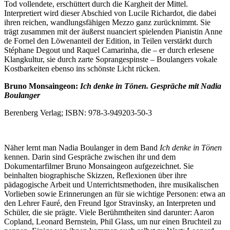
Tod vollendete, erschüttert durch die Kargheit der Mittel.
Interpretiert wird dieser Abschied von Lucile Richardot, die dabei
ihren reichen, wandlungsfähigen Mezzo ganz zurücknimmt. Sie
trägt zusammen mit der äußerst nuanciert spielenden Pianistin Anne
de Fornel den Löwenanteil der Edition, in Teilen verstärkt durch
Stéphane Degout und Raquel Camarinha, die
–
er durch erlesene
Klangkultur, sie durch zarte Soprangespinste
–
Boulangers vokale
Kostbarkeiten ebenso ins schönste Licht rücken.
Bruno Monsaingeon:
Ich denke in Tönen.
Gespräche mit Nadia
Boulanger
Berenberg Verlag; ISBN: 978-3-949203-50-3
Näher lernt man Nadia Boulanger in dem Band
Ich denke in Tönen
kennen. Darin sind Gespräche zwischen ihr und dem
Dokumentarfilmer Bruno Monsaingeon aufgezeichnet. Sie
beinhalten biographische Skizzen, Reflexionen über ihre
pädagogische Arbeit und Unterrichtsmethoden, ihre musikalischen
Vorlieben sowie Erinnerungen an für sie wichtige Personen: etwa an
den Lehrer Fauré, den Freund Igor Stravinsky, an Interpreten und
Schüler, die sie prägte. Viele Berühmtheiten sind darunter: Aaron
Copland, Leonard Bernstein, Phil Glass, um nur einen Bruchteil zu