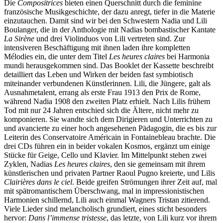
Die
C
ompositrices
bieten einen Querschnitt durch die feminine
französische Musikgeschichte, der dazu anregt, tiefer in die Materie
einzutauchen. Damit sind wir bei den Schwestern Nadia und Lili
Boulanger, die in der Anthologie mit Nadias bombastischer Kantate
La Sirène
und drei Violinduos von Lili vertreten sind. Zur
intensiveren Beschäftigung mit ihnen laden ihre kompletten
Mélodies ein, die unter dem Titel
Les heures claires
bei Harmonia
mundi herausgekommen sind. Das Booklet der Kassette beschreibt
detailliert das Leben und Wirken der beiden fast symbiotisch
miteinander verbundenen Künstlerinnen. Lili, die Jüngere, galt als
Ausnahmetalent, errang als erste Frau 1913 den Prix de Rome,
während Nadia 1908 den zweiten Platz erhielt. Nach Lilis frühem
Tod mit nur 24 Jahren entschied sich die Ältere, nicht mehr zu
komponieren. Sie wandte sich dem Dirigieren und Unterrichten zu
und avancierte zu einer hoch angesehenen Pädagogin, die es bis zur
Leiterin des Conservatoire Américain in Fontainebleau brachte. Die
drei CDs führen ein in beider vokalen Kosmos, ergänzt um einige
Stücke für Geige, Cello und Klavier. Im Mittelpunkt stehen zwei
Zyklen, Nadias
Les heures claires
, den sie gemeinsam mit ihrem
künstlerischen und privaten Partner Raoul Pugno kreierte, und Lilis
Clairières
dans le ciel
. Beide greifen Strömungen ihrer Zeit auf, mal
mit spätromantischem Überschwang, mal in impressionistischen
Harmonien schillernd, Lili auch einmal Wagners Tristan zitierend.
Viele Lieder sind melancholisch grundiert, eines sticht besonders
hervor:
Dans l’immense tristesse
, das letzte, von Lili kurz vor ihrem