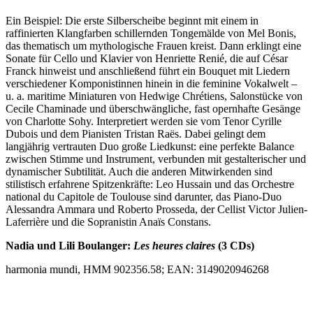
Ein Beispiel: Die erste Silberscheibe beginnt mit einem in
raffinierten Klangfarben schillernden Tongemälde von Mel Bonis,
das thematisch um mythologische Frauen kreist. Dann erklingt eine
Sonate für Cello und Klavier von Henriette Renié, die auf César
Franck hinweist und anschließend führt ein Bouquet mit Liedern
verschiedener Komponistinnen hinein in die feminine Vokalwelt
–
u. a. maritime Miniaturen von Hedwige Chrétiens, Salonstücke von
Cecile Chaminade und überschwängliche, fast opernhafte Gesänge
von Charlotte Sohy. Interpretiert werden sie vom Tenor Cyrille
Dubois und dem Pianisten Tristan Raës. Dabei gelingt dem
langjährig vertrauten Duo große Liedkunst: eine perfekte Balance
zwischen Stimme und Instrument, verbunden mit gestalterischer und
dynamischer Subtilität. Auch die anderen Mitwirkenden sind
stilistisch erfahrene Spitzenkräfte: Leo Hussain und das Orchestre
national du Capitole de Toulouse sind darunter, das Piano-Duo
Alessandra Ammara und Roberto Prosseda, der Cellist Victor Julien-
Laferrière und die Sopranistin Anaïs Constans.
Nadia und Lili Boulanger:
Les heures claires
(3 CDs)
harmonia mundi, HMM 902356.58; EAN: 3149020946268