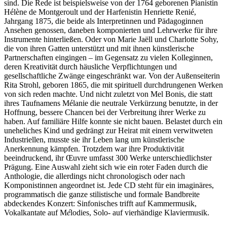
sind. Die Rede ist beispielsweise von der 1764 geborenen Pianistin
Hélène de Montgeroult und der Harfenistin Henriette Renié,
Jahrgang 1875, die beide als Interpretinnen und Pädagoginnen
Ansehen genossen, daneben komponierten und Lehrwerke für ihre
Instrumente hinterließen. Oder von Marie Jaëll und Charlotte Sohy,
die von ihren Gatten unterstützt und mit ihnen künstlerische
Partnerschaften eingingen
–
im Gegensatz zu vielen Kolleginnen,
deren Kreativität durch häusliche Verpflichtungen und
gesellschaftliche Zwänge eingeschränkt war. Von der Außenseiterin
Rita Strohl, geboren 1865, die mit spirituell durchdrungenen Werken
von sich reden machte. Und nicht zuletzt von Mel Bonis, die statt
ihres Taufnamens Mélanie die neutrale Verkürzung benutzte, in der
Hoffnung, bessere Chancen bei der Verbreitung ihrer Werke zu
haben. Auf familiäre Hilfe konnte sie nicht bauen. Belastet durch ein
uneheliches Kind und gedrängt zur Heirat mit einem verwitweten
Industriellen, musste sie ihr Leben lang um künstlerische
Anerkennung kämpfen. Trotzdem war ihre Produktivität
beeindruckend, ihr Œuvre umfasst 300 Werke unterschiedlichster
Prägung. Eine Auswahl zieht sich wie ein roter Faden durch die
Anthologie, die allerdings nicht chronologisch oder nach
Komponistinnen angeordnet ist. Jede CD steht für ein imaginäres,
programmatisch die ganze stilistische und formale Bandbreite
abdeckendes Konzert: Sinfonisches trifft auf Kammermusik,
Vokalkantate auf M
é
lodies, Solo- auf vierhändige Klaviermusik.