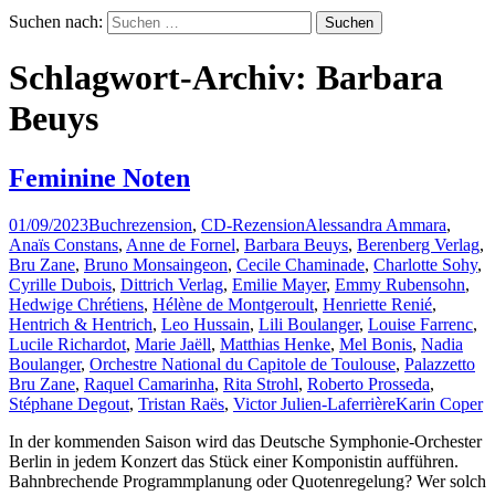
Suchen nach:
Schlagwort-Archiv: Barbara
Beuys
Feminine Noten
01/09/2023
Buchrezension
,
CD-Rezension
Alessandra Ammara
,
Anaïs Constans
,
Anne de Fornel
,
Barbara Beuys
,
Berenberg Verlag
,
Bru Zane
,
Bruno Monsaingeon
,
Cecile Chaminade
,
Charlotte Sohy
,
Cyrille Dubois
,
Dittrich Verlag
,
Emilie Mayer
,
Emmy Rubensohn
,
Hedwige Chrétiens
,
Hélène de Montgeroult
,
Henriette Renié
,
Hentrich & Hentrich
,
Leo Hussain
,
Lili Boulanger
,
Louise Farrenc
,
Lucile Richardot
,
Marie Jaëll
,
Matthias Henke
,
Mel Bonis
,
Nadia
Boulanger
,
Orchestre National du Capitole de Toulouse
,
Palazzetto
Bru Zane
,
Raquel Camarinha
,
Rita Strohl
,
Roberto Prosseda
,
Stéphane Degout
,
Tristan Raës
,
Victor Julien-Laferrière
Karin Coper
In der kommenden Saison wird das Deutsche Symphonie-Orchester
Berlin in jedem Konzert das Stück einer Komponistin aufführen.
Bahnbrechende Programmplanung oder Quotenregelung? Wer solch