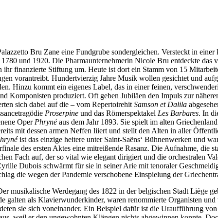
as Palazzetto Bru Zane eine Fundgrube sondergleichen. Versteckt in eine
1780 und 1920. Die Pharmaunternehmerin Nicole Bru entdeckte das ve
von ihr finanzierte Stiftung um. Heute ist dort ein Stamm von 15 Mitarbei
gen vorantreibt. Hundertvierzig Jahre Musik wollen gesichtet und aufg
en. Hinzu kommt ein eigenes Label, das in einer feinen, verschwend
d Komponisten produziert. Oft geben Jubiläen den Impuls zur näheren 
rten sich dabei auf die – vom Repertoirehit
Samson et Dalila
abgesehen
ssancetragödie
Proserpine
und das Römerspektakel
Les Barbares
. In d
ienene Oper
Phryné
aus dem Jahr 1893. Sie spielt im alten Griechenland
its mit dessen armen Neffen liiert und stellt den Alten in aller Öffentli
hryné
ist das einzige heitere unter Saint-Saëns‘ Bühnenwerken und w
rfinale des ersten Aktes eine mitreißende Rasanz. Die Aufnahme, die st
n Fach auf, der so vital wie elegant dirigiert und die orchestralen Vale
, Cyrille Dubois schwärmt für sie in seiner Arie mit tenoraler Geschm
hschlag die wegen der Pandemie verschobene Einspielung der Griechent
. Der musikalische Werdegang des 1822 in der belgischen Stadt Liège g
e galten als Klavierwunderkinder, waren renommierte Organisten und v
mdeten sie sich voneinander. Ein Beispiel dafür ist die Uraufführung v
r aus, weil er den ungewohnten Klängen nichts abgewinnen konnte. Do