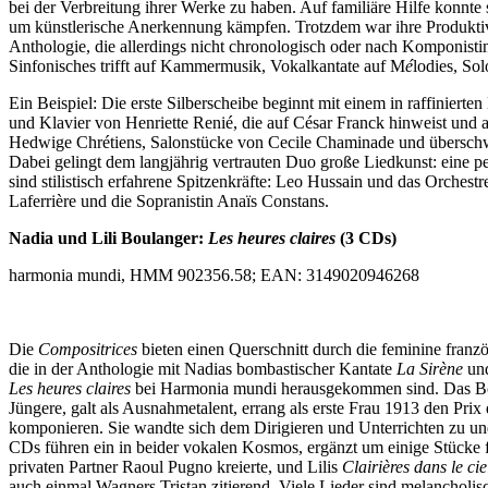
bei der Verbreitung ihrer Werke zu haben. Auf familiäre Hilfe konnte 
um künstlerische Anerkennung kämpfen. Trotzdem war ihre Produktivi
Anthologie, die allerdings nicht chronologisch oder nach Komponistin
Sinfonisches trifft auf Kammermusik, Vokalkantate auf M
é
lodies, So
Ein Beispiel: Die erste Silberscheibe beginnt mit einem in raffinier
und Klavier von Henriette Renié, die auf César Franck hinweist und 
Hedwige Chrétiens, Salonstücke von Cecile Chaminade und überschwän
Dabei gelingt dem langjährig vertrauten Duo große Liedkunst: eine p
sind stilistisch erfahrene Spitzenkräfte: Leo Hussain und das Orches
Laferrière und die Sopranistin Anaïs Constans.
Nadia und Lili Boulanger:
Les heures claires
(3 CDs)
harmonia mundi, HMM 902356.58; EAN: 3149020946268
Die
C
ompositrices
bieten einen Querschnitt durch die feminine franzö
die in der Anthologie mit Nadias bombastischer Kantate
La Sirène
und
Les heures claires
bei Harmonia mundi herausgekommen sind. Das Bookle
Jüngere, galt als Ausnahmetalent, errang als erste Frau 1913 den Pri
komponieren. Sie wandte sich dem Dirigieren und Unterrichten zu und 
CDs führen ein in beider vokalen Kosmos, ergänzt um einige Stücke 
privaten Partner Raoul Pugno kreierte, und Lilis
Clairières
dans le cie
auch einmal Wagners Tristan zitierend. Viele Lieder sind melancholisc