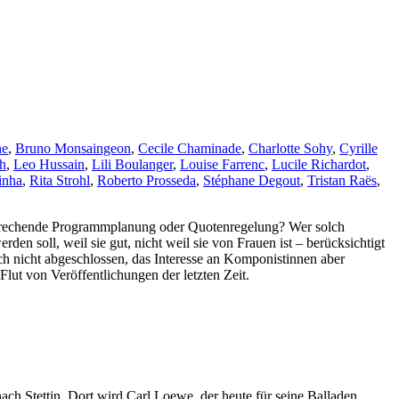
ne
,
Bruno Monsaingeon
,
Cecile Chaminade
,
Charlotte Sohy
,
Cyrille
ch
,
Leo Hussain
,
Lili Boulanger
,
Louise Farrenc
,
Lucile Richardot
,
inha
,
Rita Strohl
,
Roberto Prosseda
,
Stéphane Degout
,
Tristan Raës
,
nbrechende Programmplanung oder Quotenregelung? Wer solch
den soll, weil sie gut, nicht weil sie von Frauen ist – berücksichtigt
och nicht abgeschlossen, das Interesse an Komponistinnen aber
ut von Veröffentlichungen der letzten Zeit.
ch Stettin. Dort wird Carl Loewe, der heute für seine Balladen