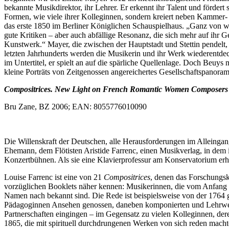
bekannte Musikdirektor, ihr Lehrer. Er erkennt ihr Talent und fördert
Formen, wie viele ihrer Kolleginnen, sondern kreiert neben Kammer- u
das erste 1850 im Berliner Königlichen Schauspielhaus. „Ganz von w
gute Kritiken
–
aber auch abfällige Resonanz, die sich mehr auf ihr G
Kunstwerk.“ Mayer, die zwischen der Hauptstadt und Stettin pendelt,
letzten Jahrhunderts werden die Musikerin und ihr Werk wiederentdeck
im Untertitel, er spielt an auf die spärliche Quellenlage. Doch Beuy
kleine Porträts von Zeitgenossen angereichertes Gesellschaftspanora
Compositrices. New Light on French Romantic Women Composer
Bru Zane, BZ 2006; EAN: 8055776010090
Die Willenskraft der Deutschen, alle Herausforderungen im Alleingang 
Ehemann, dem Flötisten Aristide Farrenc, einen Musikverlag, in de
Konzertbühnen. Als sie eine Klavierprofessur am Konservatorium erhä
Louise Farrenc ist eine von 21
Compositrices
, denen das Forschungsk
vorzüglichen Booklets näher kennen: Musikerinnen, die vom Anfang d
Namen nach bekannt sind. Die Rede ist beispielsweise von der 1764 g
Pädagoginnen Ansehen genossen, daneben komponierten und Lehrwerke f
Partnerschaften eingingen
–
im Gegensatz zu vielen Kolleginnen, dere
1865, die mit spirituell durchdrungenen Werken von sich reden macht