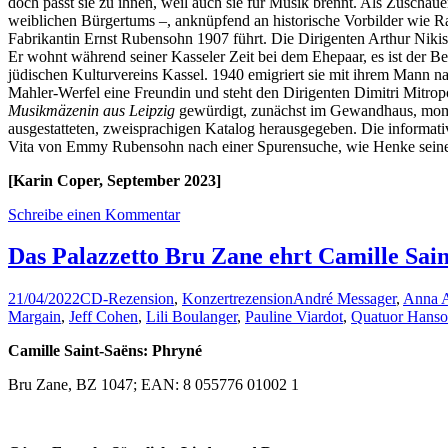
doch passt sie zu ihnen, weil auch sie für Musik brennt. Als Zuschau
weiblichen Bürgertums
–
, anknüpfend an historische Vorbilder wie R
Fabrikantin Ernst Rubensohn 1907 führt. Die Dirigenten Arthur Nik
Er wohnt während seiner Kasseler Zeit bei dem Ehepaar, es ist der 
jüdischen Kulturvereins Kassel. 1940 emigriert sie mit ihrem Mann n
Mahler-Werfel eine Freundin und steht den Dirigenten Dimitri Mitropo
Musikmäzenin aus Leipzig
gewürdigt, zunächst im Gewandhaus, mome
ausgestatteten, zweisprachigen Katalog herausgegeben. Die informat
Vita von Emmy Rubensohn nach einer Spurensuche, wie Henke seine 
[Karin Coper, September 2023]
Schreibe einen Kommentar
Das Palazzetto Bru Zane ehrt Camille Sai
21/04/2022
CD-Rezension
,
Konzertrezension
André Messager
,
Anna A
Margain
,
Jeff Cohen
,
Lili Boulanger
,
Pauline Viardot
,
Quatuor Hans
Camille Saint-Saëns: Phryné
Bru Zane, BZ 1047; EAN: 8 055776 01002 1