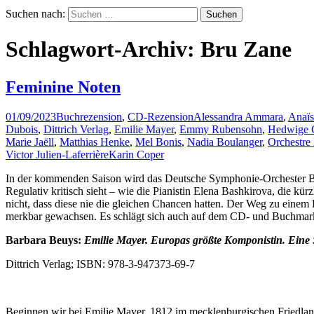
Suchen nach:
Schlagwort-Archiv: Bru Zane
Feminine Noten
01/09/2023
Buchrezension
,
CD-Rezension
Alessandra Ammara
,
Anaïs
Dubois
,
Dittrich Verlag
,
Emilie Mayer
,
Emmy Rubensohn
,
Hedwige C
Marie Jaëll
,
Matthias Henke
,
Mel Bonis
,
Nadia Boulanger
,
Orchestre 
Victor Julien-Laferrière
Karin Coper
In der kommenden Saison wird das Deutsche Symphonie-Orchester B
Regulativ kritisch sieht – wie die Pianistin Elena Bashkirova, die kürz
nicht, dass diese nie die gleichen Chancen hatten. Der Weg zu einem 
merkbar gewachsen. Es schlägt sich auch auf dem CD- und Buchmarkt n
Barbara Beuys:
Emilie Mayer. Europas größte Komponistin. Eine
Dittrich Verlag; ISBN: 978-3-947373-69-7
Beginnen wir bei Emilie Mayer. 1812 im mecklenburgischen Friedland 