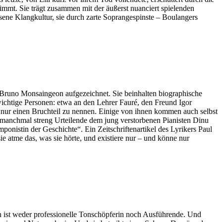
immt. Sie trägt zusammen mit der äußerst nuanciert spielenden
sene Klangkultur, sie durch zarte Soprangespinste
–
Boulangers
runo Monsaingeon aufgezeichnet. Sie beinhalten biographische
wichtige Personen: etwa an den Lehrer Fauré, den Freund Igor
um nur einen Bruchteil zu nennen. Einige von ihnen kommen auch selbst
manchmal streng Urteilende dem jung verstorbenen Pianisten Dinu
mponistin der Geschichte“. Ein Zeitschriftenartikel des Lyrikers Paul
 atme das, was sie hörte, und existiere nur – und könne nur
ist weder professionelle Tonschöpferin noch Ausführende. Und