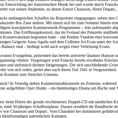
ur Entwicklung der französischen Musik bei und wurde durch Francks il
rehrt von seinen Studenten, zu denen Ernest Chausson, Henri Duparc,
ancks umfangreichen Schaffen ins Repertoire eingegangen: neben den 
 Palazzetto Bru Zane ändern. Mit einem sich bis zum Sommer hinein erst
ntelligent konzipierten Kammermusik-Programmen – fein aufeinander a
en. Das Eröffnungskonzert, das im Festsaal des Palazetto stattfindet, k
am Konservatorium begonnen hatte – mit Pauline Viardots eher konven
r jungen Geigerin Anna Agafia und dem Cellisten Ari Evan unter der Anl
n Balance sind – bedingt wohl auch wegen einer Verletzung Evans.
vanni Evangelista, präsentiert das bereits arrivierte Quatuor Hanson 
nnung vibriert. Vorgetragen wird Francks bereits erwähntes Klavierqui
ien und sinfonisch dichten Steigerungen. Die sich anschließende
Grand
rke von sich reden, geriet aber nach ihrem Tod 1941 in Vergessenheit.
m Kontrast zum Streicher-Unisono.
ranck? In Venedig stehen Kammermusikkonzerte im Zentrum, während in
 nie aufgeführte Oper
Hulda
– ein blutrünstiges Drama um Rache und Ver
en: beim Hören der gerade erschienenen Doppel-CD mit sämtlichen Klavi
, rund 50-jährigen Schaffensphase. Daraus resultiert die Bandbreite d
hüler wie Chausson und Duparc. Vom Charakter her dominieren gefühlvo
kleinformatigen patriotischen Kantaten.