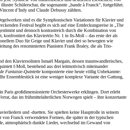
lustre Schülerschar, die sogenannte „bande à Franck“, fortgeführt.
 Vincent d’Indy und Claude Debussy zählten.
Orgelwerken sind es die Symphonischen Variationen für Klavier und
reckenden Festival begibt es sich auf eine Entdeckungsreise in „The
bgestimmt und dennoch kontrastreich durch die Kombination von
onfrontiert das Klaviertrio Nr. 1 in fis-Moll – das erste der als
tionellem Duo für Geige und Klavier und drei so bewegten wie
eitung des renommierten Pianisten Frank Braley, die als Trio-
und den Klaviersolisten Ismaël Margain, dessen traumwandlerisches,
ntett f-Moll, bestehend aus drei leitmotivisch miteinander
e Fantaisie-Quintette
komponierte eine heute völlig Unbekannte:
 Ihr Ensemblestück ist eine weniger komplexe Variante der Gattung,
 Paris großdimensionierte Orchesterwerke erklingen. Dort erlebt
rat, das im frühmittelalterlichen Norwegen spielt – ihre konzertante
erliedern und -duetten. Sie spielten keine Hauptrolle in seinem
er von Franck verwendeten Formen, die später in der typischen
lle, atmosphärisch dunkle Lieder, wechselnd im Gewand von