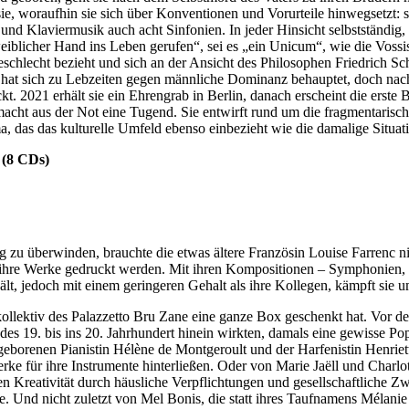
 sie, woraufhin sie sich über Konventionen und Vorurteile hinwegsetzt: 
nd Klaviermusik auch acht Sinfonien. In jeder Hinsicht selbstständig, 
eiblicher Hand ins Leben gerufen“, sei es „ein Unicum“, wie die Vos
eschlecht bezieht und sich an der Ansicht des Philosophen Friedrich S
 hat sich zu Lebzeiten gegen männliche Dominanz behauptet, doch nach 
t. 2021 erhält sie ein Ehrengrab in Berlin, danach erscheint die erste
s macht aus der Not eine Tugend. Sie entwirft rund um die fragmentarisc
ma, das das kulturelle Umfeld ebenso einbezieht wie die damalige Situ
s
(8 CDs)
zu überwinden, brauchte die etwas ältere Französin Louise Farrenc nich
m ihre Werke gedruckt werden. Mit ihren Kompositionen
–
Symphonien, 
lt, jedoch mit einem geringeren Gehalt als ihre Kollegen, kämpft sie u
ollektiv des Palazzetto Bru Zane eine ganze Box geschenkt hat. Vor de
es 19. bis ins 20. Jahrhundert hinein wirkten, damals eine gewisse P
eborenen Pianistin Hélène de Montgeroult und der Harfenistin Henriett
ür ihre Instrumente hinterließen. Oder von Marie Jaëll und Charlotte
n Kreativität durch häusliche Verpflichtungen und gesellschaftliche Z
e. Und nicht zuletzt von Mel Bonis, die statt ihres Taufnamens Mélanie