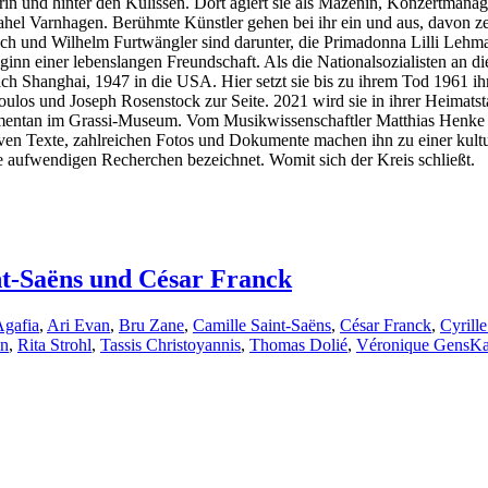
erin und hinter den Kulissen. Dort agiert sie als Mäzenin, Konzertmana
ahel Varnhagen. Berühmte Künstler gehen bei ihr ein und aus, davon zeu
isch und Wilhelm Furtwängler sind darunter, die Primadonna Lilli Le
Beginn einer lebenslangen Freundschaft. Als die Nationalsozialisten 
ach Shanghai, 1947 in die USA. Hier setzt sie bis zu ihrem Tod 1961 
ulos und Joseph Rosenstock zur Seite. 2021 wird sie in ihrer Heimatst
ntan im Grassi-Museum. Vom Musikwissenschaftler Matthias Henke kur
iven Texte, zahlreichen Fotos und Dokumente machen ihn zu einer kult
aufwendigen Recherchen bezeichnet. Womit sich der Kreis schließt.
nt-Saëns und César Franck
gafia
,
Ari Evan
,
Bru Zane
,
Camille Saint-Saëns
,
César Franck
,
Cyrill
on
,
Rita Strohl
,
Tassis Christoyannis
,
Thomas Dolié
,
Véronique Gens
Ka