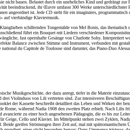
sie nicht bauen. Belastet durch ein uneheliches Kind und gedrängt zur H
tät beeindruckend, ihr Œuvre umfasst 300 Werke unterschiedlichster P
nen angeordnet ist. Jede CD steht für ein imaginäres, programmatisch 
lo- auf vierhändige Klaviermusik.
ten Klangfarben schillernden Tongemälde von Mel Bonis, das thematisch 
anschließend führt ein Bouquet mit Liedern verschiedener Komponistin
gliche, fast opernhafte Gesänge von Charlotte Sohy. Interpretiert we
erfekte Balance zwischen Stimme und Instrument, verbunden mit gestal
tre national du Capitole de Toulouse sind darunter, das Piano-Duo Aless
sische Musikgeschichte, der dazu anregt, tiefer in die Materie einzuta
 drei Violinduos von Lili vertreten sind. Zur intensiveren Beschäftigun
t der Kassette beschreibt detailliert das Leben und Wirken der beide
x de Rome, während Nadia 1908 den zweiten Platz erhielt. Nach Lilis fr
avancierte zu einer hoch angesehenen Pädagogin, die es bis zur Leiter
für Geige, Cello und Klavier. Im Mittelpunkt stehen zwei Zyklen, Nad
l
. Beide greifen Strömungen ihrer Zeit auf, mal mit spätromantischem 
h grundiert, eines sticht besonders hervor:
Dans l’immense tristesse
, d