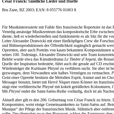
César Franck: Sämtliche Lieder und Duette
Bru Zane, BZ 2003; EAN: 8 055776 01003 8
Für Musikinteressierte mit Faible fürs französische Repertoire ist d
Venedig ansässige Musikzentrum das kompositorische Erbe zwischen 
diente, ließ es wiederherstellen und funktionierte es als Sitz für die 
Leiter Alexandre Dratwicki mit einer fünfköpfigen Crew die Forschun
und Bühnenproduktionen der Öffentlichkeit zugänglich gemacht werd
Operetten, aber auch Porträts von kaum bekannten Komponistinnen un
seines 100. Todestags. Alexandre Dratwicki und sein Team konzentrie
Belebt wurde etwa das Künstlerdrama
Le Timbre d’Argent
, die Renai
Quelle der Inspiration bedeutete, führt auch die gerade auf CD ersch
Würdenträger die Kurtisane Phryné zu verführen sucht. Sie aber ist bere
gezwungen, dem Verwandten sein halbes Vermögen zu vermachen.
P
Geist einer Operette besitzen die Melodien Esprit, Anmut und im Cho
Messager benutzt, bietet mit Hervé Niquet einen Könner im französische
singt eine verführerische Phryné mit kokett geträllerten Koloraturen
Mit
Phryné
endet die Saint-Saëns-Reihe vorläufig, doch ist als Nac
Aktuell aber gilt es den 200. Geburtstag von César Franck zu feiern
Komponisten, weist einige Gemeinsamkeiten zu Saint-Saëns auf. Beid
Musique“ der Pflege der französischen Musik. Stilistisch aber entfre
sollte. Der übernahm zwar den Pianopart, schlug die Zueignung abe