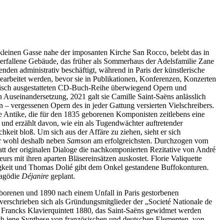
r kleinen Gasse nahe der imposanten Kirche San Rocco, belebt das in
rfallene Gebäude, das früher als Sommerhaus der Adelsfamilie Zane
tenden administrativ beschäftigt, während in Paris der künstlerische
earbeitet werden, bevor sie in Publikationen, Konferenzen, Konzerten
erisch ausgestatteten CD-Buch-Reihe überwiegend Opern und
Auseinandersetzung, 2021 galt sie Camille Saint-Saëns anlässlich
 – vergessenen Opern des in jeder Gattung versierten Vielschreibers.
ie Antike, die für den 1835 geborenen Komponisten zeitlebens eine
 und erzählt davon, wie ein als Tugendwächter auftretender
chkeit bloß. Um sich aus der Affäre zu ziehen, sieht er sich
ar wohl deshalb neben
Samson
am erfolgreichsten. Durchzogen vom
att der originalen Dialoge die nachkomponierten Rezitative von André
urs mit ihren aparten Bläsereinsätzen auskostet. Florie Valiquette
eidigkeit und Thomas Dolié gibt dem Onkel gestandene Buffokonturen.
ragödie
Déjanire
geplant.
eborenen und 1890 nach einem Unfall in Paris gestorbenen
erschrieben sich als Gründungsmitglieder der „Societé Nationale de
on Francks Klavierquintett 1880, das Saint-Saëns gewidmet werden
ch jene Synthese von französischen und deutschen Elementen, von