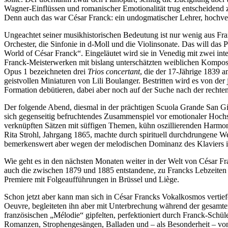
Wagner-Einflüssen und romanischer Emotionalität trug entscheidend z
Denn auch das war César Franck: ein undogmatischer Lehrer, hochve
Ungeachtet seiner musikhistorischen Bedeutung ist nur wenig aus Fr
Orchester, die Sinfonie in d-Moll und die Violinsonate. Das will das
World of César Franck“. Eingeläutet wird sie in Venedig mit zwei i
Franck-Meisterwerken mit bislang unterschätzten weiblichen Komposition
Opus 1 bezeichneten drei
Trios concertant
, die der 17-Jährige 1839 
geistvollen Miniaturen von Lili Boulanger. Bestritten wird es von de
Formation debütieren, dabei aber noch auf der Suche nach der rechte
Der folgende Abend, diesmal in der prächtigen Scuola Grande San Gio
sich gegenseitig befruchtendes Zusammenspiel vor emotionaler Hochspa
verknüpften Sätzen mit süffigen Themen, kühn oszillierenden Harmon
Rita Strohl, Jahrgang 1865, machte durch spirituell durchdrungene We
bemerkenswert aber wegen der melodischen Dominanz des Klaviers i
Wie geht es in den nächsten Monaten weiter in der Welt von César F
auch die zwischen 1879 und 1885 entstandene, zu Francks Lebzeiten
Premiere mit Folgeaufführungen in Brüssel und Liège.
Schon jetzt aber kann man sich in César Francks Vokalkosmos vertief
Oeuvre, begleiteten ihn aber mit Unterbrechung während der gesamten
französischen „Mélodie“ gipfelten, perfektioniert durch Franck-Sc
Romanzen, Strophengesängen, Balladen und – als Besonderheit – von 