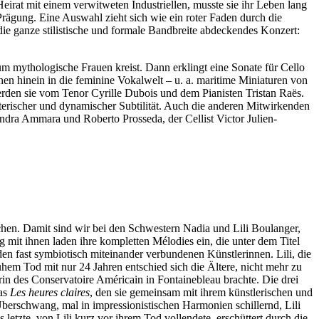
eirat mit einem verwitweten Industriellen, musste sie ihr Leben lang
rägung. Eine Auswahl zieht sich wie ein roter Faden durch die
die ganze stilistische und formale Bandbreite abdeckendes Konzert:
um mythologische Frauen kreist. Dann erklingt eine Sonate für Cello
nen hinein in die feminine Vokalwelt
–
u. a. maritime Miniaturen von
rden sie vom Tenor Cyrille Dubois und dem Pianisten Tristan Raës.
terischer und dynamischer Subtilität. Auch die anderen Mitwirkenden
andra Ammara und Roberto Prosseda, der Cellist Victor Julien-
uchen. Damit sind wir bei den Schwestern Nadia und Lili Boulanger,
g mit ihnen laden ihre kompletten Mélodies ein, die unter dem Titel
n fast symbiotisch miteinander verbundenen Künstlerinnen. Lili, die
ühem Tod mit nur 24 Jahren entschied sich die Ältere, nicht mehr zu
in des Conservatoire Américain in Fontainebleau brachte. Die drei
ias
Les heures claires
, den sie gemeinsam mit ihrem künstlerischen und
Überschwang, mal in impressionistischen Harmonien schillernd, Lili
as letzte, von Lili kurz vor ihrem Tod vollendete, erschüttert durch die