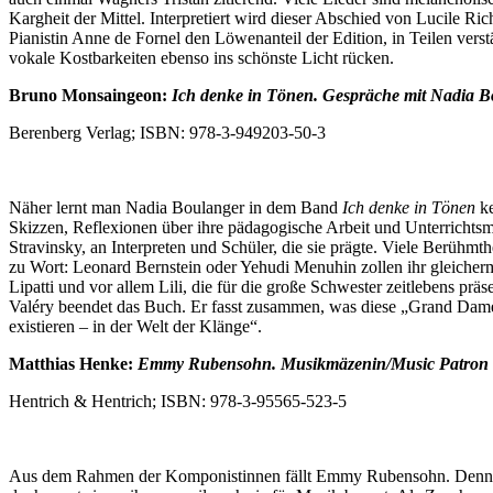
Kargheit der Mittel. Interpretiert wird dieser Abschied von Lucile R
Pianistin Anne de Fornel den Löwenanteil der Edition, in Teilen ve
vokale Kostbarkeiten ebenso ins schönste Licht rücken.
Bruno Monsaingeon:
Ich denke in Tönen.
Gespräche mit Nadia B
Berenberg Verlag; ISBN: 978-3-949203-50-3
Näher lernt man Nadia Boulanger in dem Band
Ich denke in Tönen
ke
Skizzen, Reflexionen über ihre pädagogische Arbeit und Unterrichtsm
Stravinsky, an Interpreten und Schüler, die sie prägte. Viele Berühm
zu Wort: Leonard Bernstein oder Yehudi Menuhin zollen ihr gleich
Lipatti und vor allem Lili, die für die große Schwester zeitlebens prä
Valéry beendet das Buch. Er fasst zusammen, was diese „Grand Dame“ 
existieren
–
in der Welt der Klänge“.
Matthias Henke:
Emmy Rubensohn.
Musikmäzenin/Music Patron
Hentrich & Hentrich; ISBN: 978-3-95565-523-5
Aus dem Rahmen der Komponistinnen fällt Emmy Rubensohn. Denn die