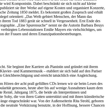
sie wird Komponistin. Dabei beschränkt sie sich nicht auf kleine
publiziert sie ihre Werke auf eigene Kosten und organisiert Konzerte,
sische Zeitung 1850 meldet. Es bekommt großen Zuspruch und erhält
chlegel orientiert: „Das Weib gebiert Menschen, der Mann das
ihrem Tod 1883 gerät sie schnell in Vergessenheit. Erst Ende des
 Biographie. „Eine Spurensuche“ nennt sie die Autorin Barbara Beuys
h verbürgten Lebensstationen Emilie Mayers ein vielschichtiges, um
ation der Frauen und deren Emanzipationsbestrebungen.
t. Sie beginnt ihre Karriere als Pianistin und gründet mit ihrem
Klavier- und Kammermusik
–
etabliert sie sich bald auf den Pariser
m Gleichberechtigung und erreicht tatsächlich eine Angleichung.
m Hören der acht prall gefüllten CDs lernen wir sie beim Lesen des
opularität genossen, heute aber bis auf wenige Ausnahmen kaum dem
e Renié, Jahrgang 1875, die beide als Interpretinnen und
 Sohy, die von ihren Gatten unterstützt und mit ihnen künstlerische
wänge eingeschränkt war. Von der Außenseiterin Rita Strohl, geboren
 die neutrale Verkürzung benutzte, in der Hoffnung, bessere Chancen