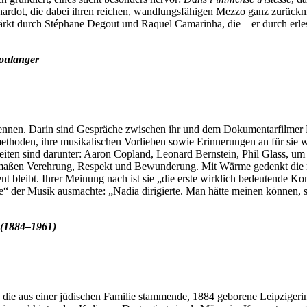
ichardot, die dabei ihren reichen, wandlungsfähigen Mezzo ganz zurückn
rstärkt durch Stéphane Degout und Raquel Camarinha, die
–
er durch erle
oulanger
nnen. Darin sind Gespräche zwischen ihr und dem Dokumentarfilmer B
ethoden, ihre musikalischen Vorlieben sowie Erinnerungen an für sie 
theiten sind darunter: Aaron Copland, Leonard Bernstein, Phil Glass, 
ermaßen Verehrung, Respekt und Bewunderung. Mit Wärme gedenkt die 
sent bleibt. Ihrer Meinung nach ist sie „die erste wirklich bedeutende Ko
der Musik ausmachte: „Nadia dirigierte. Man hätte meinen können, sie
(1884
–
196
1)
 aus einer jüdischen Familie stammende, 1884 geborene Leipzigerin 