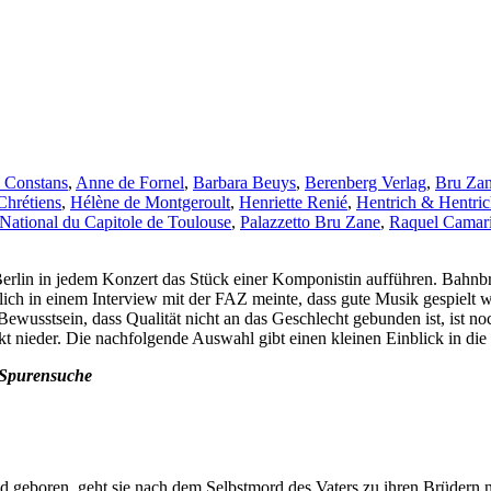
 Constans
,
Anne de Fornel
,
Barbara Beuys
,
Berenberg Verlag
,
Bru Za
hrétiens
,
Hélène de Montgeroult
,
Henriette Renié
,
Hentrich & Hentri
National du Capitole de Toulouse
,
Palazzetto Bru Zane
,
Raquel Camar
erlin in jedem Konzert das Stück einer Komponistin aufführen. Bah
lich in einem Interview mit der FAZ meinte, dass gute Musik gespielt wer
Bewusstsein, dass Qualität nicht an das Geschlecht gebunden ist, ist n
ieder. Die nachfolgende Auswahl gibt einen kleinen Einblick in die Fl
 Spurensuche
geboren, geht sie nach dem Selbstmord des Vaters zu ihren Brüdern na