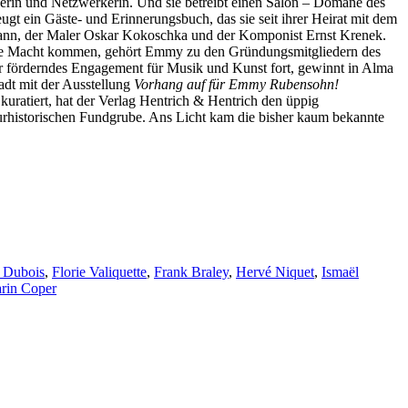
gerin und Netzwerkerin. Und sie betreibt einen Salon
–
Domäne des
gt ein Gäste- und Erinnerungsbuch, das sie seit ihrer Heirat mit dem
hmann, der Maler Oskar Kokoschka und der Komponist Ernst Krenek.
an die Macht kommen, gehört Emmy zu den Gründungsmitgliedern des
ihr förderndes Engagement für Musik und Kunst fort, gewinnt in Alma
adt mit der Ausstellung
Vorhang auf für Emmy Rubensohn!
atiert, hat der Verlag Hentrich & Hentrich den üppig
urhistorischen Fundgrube. Ans Licht kam die bisher kaum bekannte
e Dubois
,
Florie Valiquette
,
Frank Braley
,
Hervé Niquet
,
Ismaël
rin Coper