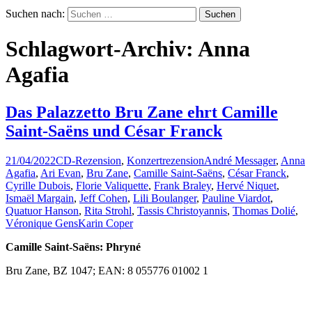
Suchen nach:
Schlagwort-Archiv: Anna
Agafia
Das Palazzetto Bru Zane ehrt Camille
Saint-Saëns und César Franck
21/04/2022
CD-Rezension
,
Konzertrezension
André Messager
,
Anna
Agafia
,
Ari Evan
,
Bru Zane
,
Camille Saint-Saëns
,
César Franck
,
Cyrille Dubois
,
Florie Valiquette
,
Frank Braley
,
Hervé Niquet
,
Ismaël Margain
,
Jeff Cohen
,
Lili Boulanger
,
Pauline Viardot
,
Quatuor Hanson
,
Rita Strohl
,
Tassis Christoyannis
,
Thomas Dolié
,
Véronique Gens
Karin Coper
Camille Saint-Saëns: Phryné
Bru Zane, BZ 1047; EAN: 8 055776 01002 1