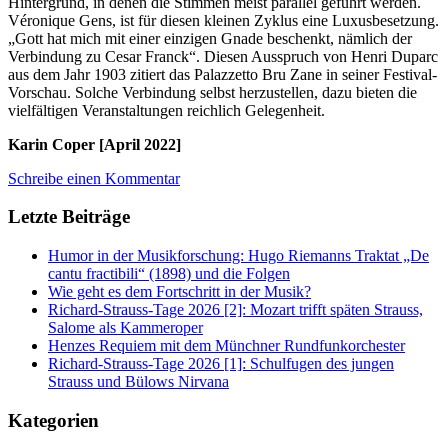
Hintergrund, in denen die Stimmen meist parallel geführt werden.
Véronique Gens, ist für diesen kleinen Zyklus eine Luxusbesetzung.
„Gott hat mich mit einer einzigen Gnade beschenkt, nämlich der
Verbindung zu Cesar Franck“. Diesen Ausspruch von Henri Duparc
aus dem Jahr 1903 zitiert das Palazzetto Bru Zane in seiner Festival-
Vorschau. Solche Verbindung selbst herzustellen, dazu bieten die
vielfältigen Veranstaltungen reichlich Gelegenheit.
Karin Coper [April 2022]
Schreibe einen Kommentar
Letzte Beiträge
Humor in der Musikforschung: Hugo Riemanns Traktat „De
cantu fractibili“ (1898) und die Folgen
Wie geht es dem Fortschritt in der Musik?
Richard-Strauss-Tage 2026 [2]: Mozart trifft späten Strauss,
Salome als Kammeroper
Henzes Requiem mit dem Münchner Rundfunkorchester
Richard-Strauss-Tage 2026 [1]: Schulfugen des jungen
Strauss und Bülows Nirvana
Kategorien