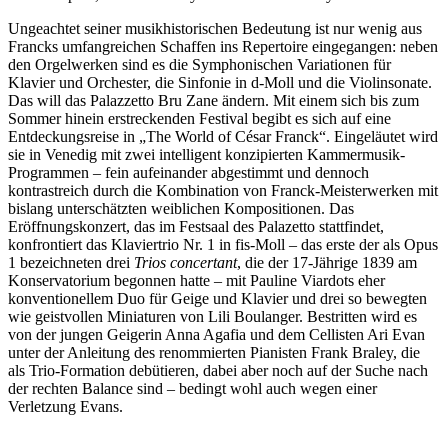
Ungeachtet seiner musikhistorischen Bedeutung ist nur wenig aus
Francks umfangreichen Schaffen ins Repertoire eingegangen: neben
den Orgelwerken sind es die Symphonischen Variationen für
Klavier und Orchester, die Sinfonie in d-Moll und die Violinsonate.
Das will das Palazzetto Bru Zane ändern. Mit einem sich bis zum
Sommer hinein erstreckenden Festival begibt es sich auf eine
Entdeckungsreise in „The World of César Franck“. Eingeläutet wird
sie in Venedig mit zwei intelligent konzipierten Kammermusik-
Programmen – fein aufeinander abgestimmt und dennoch
kontrastreich durch die Kombination von Franck-Meisterwerken mit
bislang unterschätzten weiblichen Kompositionen. Das
Eröffnungskonzert, das im Festsaal des Palazetto stattfindet,
konfrontiert das Klaviertrio Nr. 1 in fis-Moll – das erste der als Opus
1 bezeichneten drei
Trios concertant
, die der 17-Jährige 1839 am
Konservatorium begonnen hatte – mit Pauline Viardots eher
konventionellem Duo für Geige und Klavier und drei so bewegten
wie geistvollen Miniaturen von Lili Boulanger. Bestritten wird es
von der jungen Geigerin Anna Agafia und dem Cellisten Ari Evan
unter der Anleitung des renommierten Pianisten Frank Braley, die
als Trio-Formation debütieren, dabei aber noch auf der Suche nach
der rechten Balance sind – bedingt wohl auch wegen einer
Verletzung Evans.