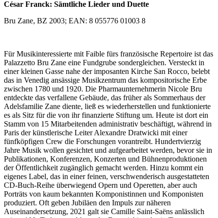
César Franck: Sämtliche Lieder und Duette
Bru Zane, BZ 2003; EAN: 8 055776 01003 8
Für Musikinteressierte mit Faible fürs französische Repertoire ist das
Palazzetto Bru Zane eine Fundgrube sondergleichen. Versteckt in
einer kleinen Gasse nahe der imposanten Kirche San Rocco, belebt
das in Venedig ansässige Musikzentrum das kompositorische Erbe
zwischen 1780 und 1920. Die Pharmaunternehmerin Nicole Bru
entdeckte das verfallene Gebäude, das früher als Sommerhaus der
Adelsfamilie Zane diente, ließ es wiederherstellen und funktionierte
es als Sitz für die von ihr finanzierte Stiftung um. Heute ist dort ein
Stamm von 15 Mitarbeitenden administrativ beschäftigt, während in
Paris der künstlerische Leiter Alexandre Dratwicki mit einer
fünfköpfigen Crew die Forschungen vorantreibt. Hundertvierzig
Jahre Musik wollen gesichtet und aufgearbeitet werden, bevor sie in
Publikationen, Konferenzen, Konzerten und Bühnenproduktionen
der Öffentlichkeit zugänglich gemacht werden. Hinzu kommt ein
eigenes Label, das in einer feinen, verschwenderisch ausgestatteten
CD-Buch-Reihe überwiegend Opern und Operetten, aber auch
Porträts von kaum bekannten Komponistinnen und Komponisten
produziert. Oft geben Jubiläen den Impuls zur näheren
Auseinandersetzung, 2021 galt sie Camille Saint-Saëns anlässlich