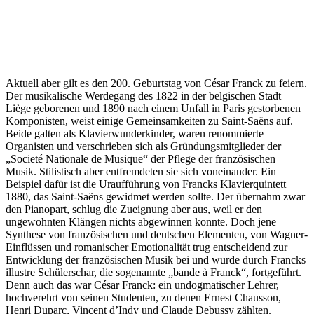
Aktuell aber gilt es den 200. Geburtstag von César Franck zu feiern.
Der musikalische Werdegang des 1822 in der belgischen Stadt
Liège geborenen und 1890 nach einem Unfall in Paris gestorbenen
Komponisten, weist einige Gemeinsamkeiten zu Saint-Saëns auf.
Beide galten als Klavierwunderkinder, waren renommierte
Organisten und verschrieben sich als Gründungsmitglieder der
„Societé Nationale de Musique“ der Pflege der französischen
Musik. Stilistisch aber entfremdeten sie sich voneinander. Ein
Beispiel dafür ist die Uraufführung von Francks Klavierquintett
1880, das Saint-Saëns gewidmet werden sollte. Der übernahm zwar
den Pianopart, schlug die Zueignung aber aus, weil er den
ungewohnten Klängen nichts abgewinnen konnte. Doch jene
Synthese von französischen und deutschen Elementen, von Wagner-
Einflüssen und romanischer Emotionalität trug entscheidend zur
Entwicklung der französischen Musik bei und wurde durch Francks
illustre Schülerschar, die sogenannte „bande à Franck“, fortgeführt.
Denn auch das war César Franck: ein undogmatischer Lehrer,
hochverehrt von seinen Studenten, zu denen Ernest Chausson,
Henri Duparc, Vincent d’Indy und Claude Debussy zählten.