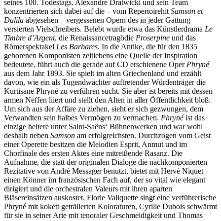
seines 100. Todestags. Alexandre Dratwicki und sein Team
konzentrierten sich dabei auf die – vom Repertoirehit
Samson et
Dalila
abgesehen – vergessenen Opern des in jeder Gattung
versierten Vielschreibers. Belebt wurde etwa das Künstlerdrama
Le
Timbre d’Argent
, die Renaissancetragödie
Proserpine
und das
Römerspektakel
Les Barbares
. In die Antike, die für den 1835
geborenen Komponisten zeitlebens eine Quelle der Inspiration
bedeutete, führt auch die gerade auf CD erschienene Oper
Phryné
aus dem Jahr 1893. Sie spielt im alten Griechenland und erzählt
davon, wie ein als Tugendwächter auftretender Würdenträger die
Kurtisane Phryné zu verführen sucht. Sie aber ist bereits mit dessen
armen Neffen liiert und stellt den Alten in aller Öffentlichkeit bloß.
Um sich aus der Affäre zu ziehen, sieht er sich gezwungen, dem
Verwandten sein halbes Vermögen zu vermachen.
Phryné
ist das
einzige heitere unter Saint-Saëns‘ Bühnenwerken und war wohl
deshalb neben
Samson
am erfolgreichsten. Durchzogen vom Geist
einer Operette besitzen die Melodien Esprit, Anmut und im
Chorfinale des ersten Aktes eine mitreißende Rasanz. Die
Aufnahme, die statt der originalen Dialoge die nachkomponierten
Rezitative von André Messager benutzt, bietet mit Hervé Niquet
einen Könner im französischen Fach auf, der so vital wie elegant
dirigiert und die orchestralen Valeurs mit ihren aparten
Bläsereinsätzen auskostet. Florie Valiquette singt eine verführerische
Phryné mit kokett geträllerten Koloraturen, Cyrille Dubois schwärmt
für sie in seiner Arie mit tenoraler Geschmeidigkeit und Thomas