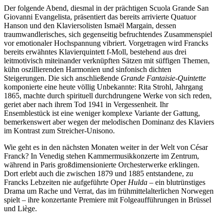
Der folgende Abend, diesmal in der prächtigen Scuola Grande San
Giovanni Evangelista, präsentiert das bereits arrivierte Quatuor
Hanson und den Klaviersolisten Ismaël Margain, dessen
traumwandlerisches, sich gegenseitig befruchtendes Zusammenspiel
vor emotionaler Hochspannung vibriert. Vorgetragen wird Francks
bereits erwähntes Klavierquintett f-Moll, bestehend aus drei
leitmotivisch miteinander verknüpften Sätzen mit süffigen Themen,
kühn oszillierenden Harmonien und sinfonisch dichten
Steigerungen. Die sich anschließende
Grande Fantaisie-Quintette
komponierte eine heute völlig Unbekannte: Rita Strohl, Jahrgang
1865, machte durch spirituell durchdrungene Werke von sich reden,
geriet aber nach ihrem Tod 1941 in Vergessenheit. Ihr
Ensemblestück ist eine weniger komplexe Variante der Gattung,
bemerkenswert aber wegen der melodischen Dominanz des Klaviers
im Kontrast zum Streicher-Unisono.
Wie geht es in den nächsten Monaten weiter in der Welt von César
Franck? In Venedig stehen Kammermusikkonzerte im Zentrum,
während in Paris großdimensionierte Orchesterwerke erklingen.
Dort erlebt auch die zwischen 1879 und 1885 entstandene, zu
Francks Lebzeiten nie aufgeführte Oper
Hulda
– ein blutrünstiges
Drama um Rache und Verrat, das im frühmittelalterlichen Norwegen
spielt – ihre konzertante Premiere mit Folgeaufführungen in Brüssel
und Liège.