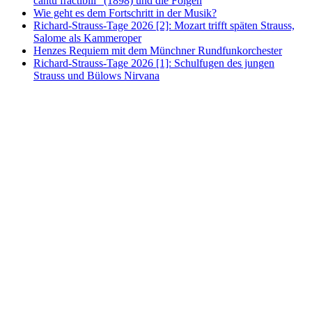
cantu fractibili“ (1898) und die Folgen
Wie geht es dem Fortschritt in der Musik?
Richard-Strauss-Tage 2026 [2]: Mozart trifft späten Strauss,
Salome als Kammeroper
Henzes Requiem mit dem Münchner Rundfunkorchester
Richard-Strauss-Tage 2026 [1]: Schulfugen des jungen
Strauss und Bülows Nirvana