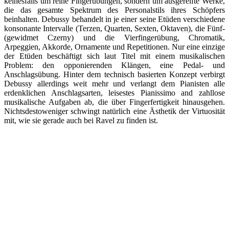
keinesfalls um reine Fingerübungen, sondern um ausgereifte Werke,
die das gesamte Spektrum des Personalstils ihres Schöpfers
beinhalten. Debussy behandelt in je einer seine Etüden verschiedene
konsonante Intervalle (Terzen, Quarten, Sexten, Oktaven), die Fünf-
(gewidmet Czerny) und die Vierfingerübung, Chromatik,
Arpeggien, Akkorde, Ornamente und Repetitionen. Nur eine einzige
der Etüden beschäftigt sich laut Titel mit einem musikalischen
Problem: den opponierenden Klängen, eine Pedal- und
Anschlagsübung. Hinter dem technisch basierten Konzept verbirgt
Debussy allerdings weit mehr und verlangt dem Pianisten alle
erdenklichen Anschlagsarten, leisestes Pianissimo and zahllose
musikalische Aufgaben ab, die über Fingerfertigkeit hinausgehen.
Nichtsdestoweniger schwingt natürlich eine Ästhetik der Virtuosität
mit, wie sie gerade auch bei Ravel zu finden ist.