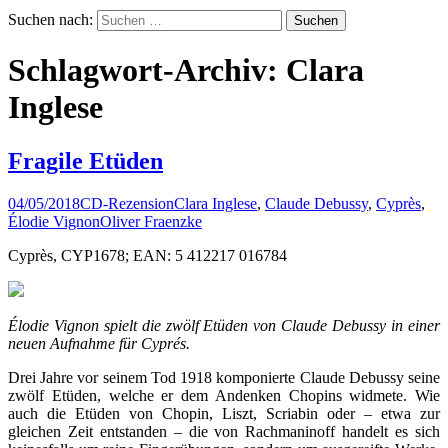
Suchen nach:
Schlagwort-Archiv: Clara
Inglese
Fragile Etüden
04/05/2018
CD-Rezension
Clara Inglese
,
Claude Debussy
,
Cyprès
,
Élodie Vignon
Oliver Fraenzke
Cyprès, CYP1678; EAN: 5 412217 016784
Élodie Vignon spielt die zwölf Etüden von Claude Debussy in einer
neuen Aufnahme für Cyprés.
Drei Jahre vor seinem Tod 1918 komponierte Claude Debussy seine
zwölf Etüden, welche er dem Andenken Chopins widmete. Wie
auch die Etüden von Chopin, Liszt, Scriabin oder – etwa zur
gleichen Zeit entstanden – die von Rachmaninoff handelt es sich