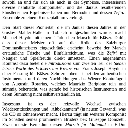
sowohl an und für sich als auch in der Symbiose, interessierten
diverse namhafte Komponisten, und die daraus resultierenden
künstlerischen Ergebnisse haben nun Bernadini und dessen
Zefiro
-
Ensemble zu einem Konzeptalbum vereinigt.
Den Start dieser Pioniertat, die im Januar diesen Jahres in der
Gustav Mahler-Halle in Toblach mitgeschnitten wurde, macht
Michael Haydn mit einem Türkischen Marsch für Bläser. Dafür,
dass dieser Meister oft auf die Rolle des Salzburger
Dommusikmeisters eingeschränkt erscheint, beweist der Marsch
erstaunliche Frische und Einfallsreichtum, was die
Zefiri
mit
Neugier und Spielfreude direkt umsetzen. Einen angenehmen
Kontrast dazu bietet die
Introduzione
zum zweiten Teil der
Sieben
letzten Worte des Erlösers am Kreuze
von Franz Joseph Haydn in
einer Fassung für Bläser. Sehr zu loben ist bei den authentischen
Instrumenten und deren Nachbildungen das Wiener Kontrafagott
von Augustin Rorarius, welches Maurizio Barigione rein und
stimmig beherrscht, was gerade bei historischen Instrumenten und
deren Stimmung nicht selbstverständlich ist.
Insgesamt ist es der reizvolle Wechsel zwischen
Wiederentdeckungen und „Altbekanntem“ (in neuem Gewand), was
die CD so lohnenswert macht. Hierzu trägt ein weiterer Komponist
im Schatten seines prominenten Bruders bei: Giuseppe Donizetti.
Zwar musste Bernadini dessen
Marsch für Mahmud
in F-Dur