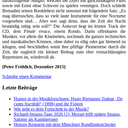
darauffolgende
Adagio
, welches die
Zefiri
mit gleichmäßigem Fluss
sowie mit Ernst ohne Schwere zu spielen vermögen. Doch schließt
Bernadini seinen Booklettext nicht umsonst mit folgendem Satz: „Es
mag überraschen, dass so viele laute Instrumente für eine Nocturne
vorgesehen sind… Aber wer sagt denn, dass die Zeit der Nacht
beständig ruhig sein soll?“ Die Antwort liegt im letzten Track der
CD, dem
Finale vivace
, einem Rondo. Darin offenbaren die
Musiker, vor allem die Klarinetten, nochmals ihr ganzes technisches
und musikalisches Können, ohne dabei zu eilig oder gar lärmend zu
klingen, und beschließen somit ihre pfiffige Pionierreise durch die
Zeit, die zugleich ein kleiner Beitrag zum eher vernachlässigten
Repertoires ist, würdevoll ab.
[Peter Fröhlich, Dezember 2015]
Schreibe einen Kommentar
Letzte Beiträge
Humor in der Musikforschung: Hugo Riemanns Traktat „De
cantu fractibili“ (1898) und die Folgen
Wie geht es dem Fortschritt in der Musik?
Richard-Strauss-Tage 2026 [2]: Mozart trifft späten Strauss,
Salome als Kammeroper
Henzes Requiem mit dem Münchner Rundfunkorchester