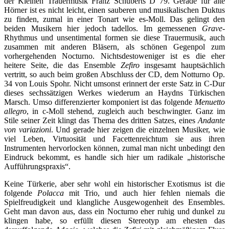
der Kleinen Trauermusik Franz Schuberts D 79. Gerade für alte
Hörner ist es nicht leicht, einen sauberen und musikalischen Duktus
zu finden, zumal in einer Tonart wie es-Moll. Das gelingt den
beiden Musikern hier jedoch tadellos. Im gemessenen
Grave
-
Rhythmus und unsentimental formen sie diese Trauermusik, auch
zusammen mit anderen Bläsern, als schönen Gegenpol zum
vorhergehenden Nocturno. Nichtsdestoweniger ist es die eher
heitere Seite, die das Ensemble
Zefiro
insgesamt hauptsächlich
vertritt, so auch beim großen Abschluss der CD, dem Notturno Op.
34 von Louis Spohr. Nicht umsonst erinnert der erste Satz in C-Dur
dieses sechssätzigen Werkes wiederum an Haydns Türkischen
Marsch. Umso differenzierter komponiert ist das folgende
Menuetto
allegro
, in c-Moll stehend, zugleich auch beschwingter. Ganz im
Stile seiner Zeit klingt das Thema des dritten Satzes, eines
Andante
von variazioni
. Und gerade hier zeigen die einzelnen Musiker, wie
viel Leben, Virtuosität und Facettenreichtum sie aus ihren
Instrumenten hervorlocken können, zumal man nicht unbedingt den
Eindruck bekommt, es handle sich hier um radikale „historische
Aufführungspraxis“.
Keine Türkerie, aber sehr wohl ein historischer Exotismus ist die
folgende
Polacca
mit Trio, und auch hier fehlen niemals die
Spielfreudigkeit und klangliche Ausgewogenheit des Ensembles.
Geht man davon aus, dass ein Nocturno eher ruhig und dunkel zu
klingen habe, so erfüllt diesen Stereotyp am ehesten das