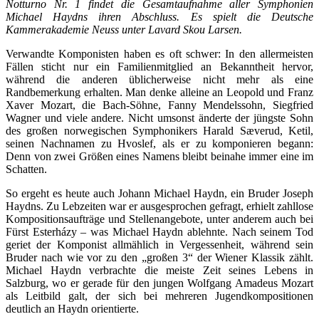
Notturno Nr. 1 findet die Gesamtaufnahme aller Symphonien
Michael Haydns ihren Abschluss. Es spielt die Deutsche
Kammerakademie Neuss unter Lavard Skou Larsen.
Verwandte Komponisten haben es oft schwer: In den allermeisten
Fällen sticht nur ein Familienmitglied an Bekanntheit hervor,
während die anderen üblicherweise nicht mehr als eine
Randbemerkung erhalten. Man denke alleine an Leopold und Franz
Xaver Mozart, die Bach-Söhne, Fanny Mendelssohn, Siegfried
Wagner und viele andere. Nicht umsonst änderte der jüngste Sohn
des großen norwegischen Symphonikers Harald Sæverud, Ketil,
seinen Nachnamen zu Hvoslef, als er zu komponieren begann:
Denn von zwei Größen eines Namens bleibt beinahe immer eine im
Schatten.
So ergeht es heute auch Johann Michael Haydn, ein Bruder Joseph
Haydns. Zu Lebzeiten war er ausgesprochen gefragt, erhielt zahllose
Kompositionsaufträge und Stellenangebote, unter anderem auch bei
Fürst Esterházy – was Michael Haydn ablehnte. Nach seinem Tod
geriet der Komponist allmählich in Vergessenheit, während sein
Bruder nach wie vor zu den „großen 3“ der Wiener Klassik zählt.
Michael Haydn verbrachte die meiste Zeit seines Lebens in
Salzburg, wo er gerade für den jungen Wolfgang Amadeus Mozart
als Leitbild galt, der sich bei mehreren Jugendkompositionen
deutlich an Haydn orientierte.