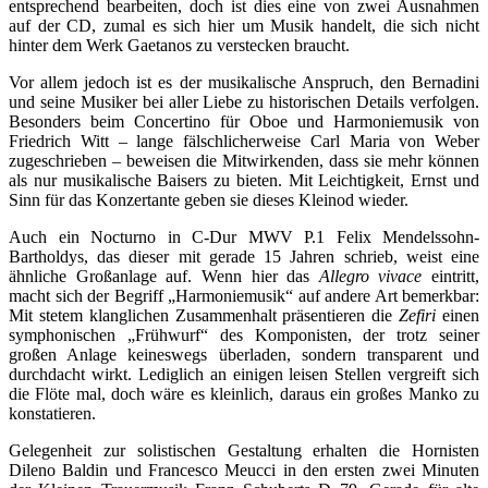
entsprechend bearbeiten, doch ist dies eine von zwei Ausnahmen
auf der CD, zumal es sich hier um Musik handelt, die sich nicht
hinter dem Werk Gaetanos zu verstecken braucht.
Vor allem jedoch ist es der musikalische Anspruch, den Bernadini
und seine Musiker bei aller Liebe zu historischen Details verfolgen.
Besonders beim Concertino für Oboe und Harmoniemusik von
Friedrich Witt – lange fälschlicherweise Carl Maria von Weber
zugeschrieben – beweisen die Mitwirkenden, dass sie mehr können
als nur musikalische Baisers zu bieten. Mit Leichtigkeit, Ernst und
Sinn für das Konzertante geben sie dieses Kleinod wieder.
Auch ein Nocturno in C-Dur MWV P.1 Felix Mendelssohn-
Bartholdys, das dieser mit gerade 15 Jahren schrieb, weist eine
ähnliche Großanlage auf. Wenn hier das
Allegro vivace
eintritt,
macht sich der Begriff „Harmoniemusik“ auf andere Art bemerkbar:
Mit stetem klanglichen Zusammenhalt präsentieren die
Zefiri
einen
symphonischen „Frühwurf“ des Komponisten, der trotz seiner
großen Anlage keineswegs überladen, sondern transparent und
durchdacht wirkt. Lediglich an einigen leisen Stellen vergreift sich
die Flöte mal, doch wäre es kleinlich, daraus ein großes Manko zu
konstatieren.
Gelegenheit zur solistischen Gestaltung erhalten die Hornisten
Dileno Baldin und Francesco Meucci in den ersten zwei Minuten