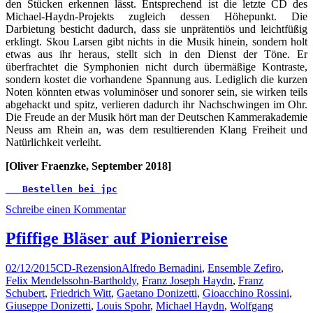
den Stücken erkennen lässt. Entsprechend ist die letzte CD des
Michael-Haydn-Projekts zugleich dessen Höhepunkt. Die
Darbietung besticht dadurch, dass sie unprätentiös und leichtfüßig
erklingt. Skou Larsen gibt nichts in die Musik hinein, sondern holt
etwas aus ihr heraus, stellt sich in den Dienst der Töne. Er
überfrachtet die Symphonien nicht durch übermäßige Kontraste,
sondern kostet die vorhandene Spannung aus. Lediglich die kurzen
Noten könnten etwas voluminöser und sonorer sein, sie wirken teils
abgehackt und spitz, verlieren dadurch ihr Nachschwingen im Ohr.
Die Freude an der Musik hört man der Deutschen Kammerakademie
Neuss am Rhein an, was dem resultierenden Klang Freiheit und
Natürlichkeit verleiht.
[Oliver Fraenzke, September 2018]
   Bestellen bei jpc
Schreibe einen Kommentar
Pfiffige Bläser auf Pionierreise
02/12/2015
CD-Rezension
Alfredo Bernadini
,
Ensemble Zefiro
,
Felix Mendelssohn-Bartholdy
,
Franz Joseph Haydn
,
Franz
Schubert
,
Friedrich Witt
,
Gaetano Donizetti
,
Gioacchino Rossini
,
Giuseppe Donizetti
,
Louis Spohr
,
Michael Haydn
,
Wolfgang