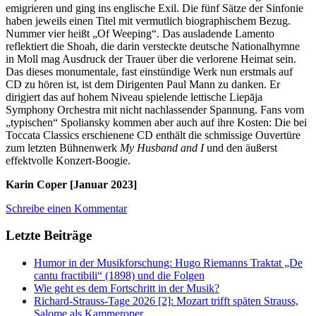
emigrieren und ging ins englische Exil. Die fünf Sätze der Sinfonie
haben jeweils einen Titel mit vermutlich biographischem Bezug.
Nummer vier heißt „Of Weeping“. Das ausladende Lamento
reflektiert die Shoah, die darin versteckte deutsche Nationalhymne
in Moll mag Ausdruck der Trauer über die verlorene Heimat sein.
Das dieses monumentale, fast einstündige Werk nun erstmals auf
CD zu hören ist, ist dem Dirigenten Paul Mann zu danken. Er
dirigiert das auf hohem Niveau spielende lettische Liepāja
Symphony Orchestra mit nicht nachlassender Spannung. Fans vom
„typischen“ Spoliansky kommen aber auch auf ihre Kosten: Die bei
Toccata Classics erschienene CD enthält die schmissige Ouvertüre
zum letzten Bühnenwerk
My Husband and I
und den äußerst
effektvolle Konzert-Boogie.
Karin Coper [Januar 2023]
Schreibe einen Kommentar
Letzte Beiträge
Humor in der Musikforschung: Hugo Riemanns Traktat „De
cantu fractibili“ (1898) und die Folgen
Wie geht es dem Fortschritt in der Musik?
Richard-Strauss-Tage 2026 [2]: Mozart trifft späten Strauss,
Salome als Kammeroper