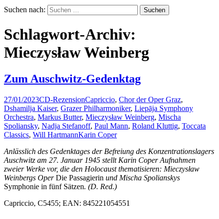
Suchen nach:
Schlagwort-Archiv:
Mieczysław Weinberg
Zum Auschwitz-Gedenktag
27/01/2023
CD-Rezension
Capriccio
,
Chor der Oper Graz
,
Dshamilja Kaiser
,
Grazer Philharmoniker
,
Liepāja Symphony
Orchestra
,
Markus Butter
,
Mieczysław Weinberg
,
Mischa
Spoliansky
,
Nadja Stefanoff
,
Paul Mann
,
Roland Kluttig
,
Toccata
Classics
,
Will Hartmann
Karin Coper
Anlässlich des Gedenktages der Befreiung des Konzentrationslagers
Auschwitz am 27. Januar 1945 stellt Karin Coper Aufnahmen
zweier Werke vor, die den Holocaust thematisieren: Mieczysław
Weinbergs Oper
Die Passagierin
und Mischa Spolianskys
Symphonie in fünf Sätzen
. (D. Red.)
Capriccio, C5455; EAN: 845221054551