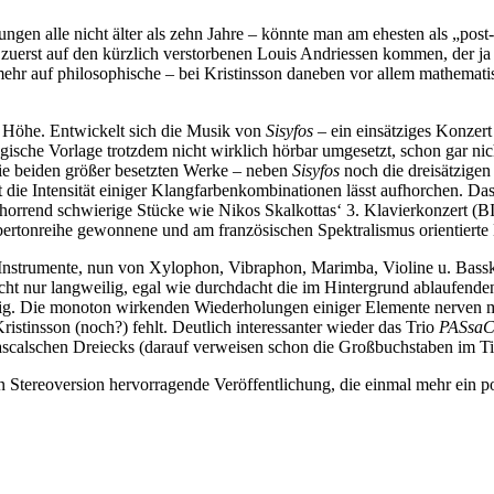
sungen alle nicht älter als zehn Jahre – könnte man am ehesten als „po
uerst auf den kürzlich verstorbenen Louis Andriessen kommen, der ja
mehr auf philosophische – bei Kristinsson daneben vor allem mathemati
en Höhe. Entwickelt sich die Musik von
Sisyfos
– ein einsätziges Konzer
ische Vorlage trotzdem nicht wirklich hörbar umgesetzt, schon gar nic
ie beiden größer besetzten Werke – neben
Sisyfos
noch die dreisätzige
t die Intensität einiger Klangfarbenkombinationen lässt aufhorchen. 
 horrend schwierige Stücke wie Nikos Skalkottas‘ 3. Klavierkonzert (B
ertonreihe gewonnene und am französischen Spektralismus orientierte 
Instrumente, nun von Xylophon, Vibraphon, Marimba, Violine u. Basskl
cht nur langweilig, egal wie durchdacht die im Hintergrund ablaufende
g. Die monoton wirkenden Wiederholungen einiger Elemente nerven mit d
ristinsson (noch?) fehlt. Deutlich interessanter wieder das Trio
PASsaC
scalschen Dreiecks (darauf verweisen schon die Großbuchstaben im Tit
n Stereoversion hervorragende Veröffentlichung, die einmal mehr ein po