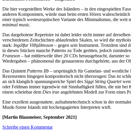
Die hier vorgestellten Werke des Isländers – in den eingespielten Fas
anderen Komponisten, würde man beim ersten Hören wahrscheinlich z
einer typisch westeuropäischen Variante des Minimalismus, die weit 
minimal music.
Das dargebotene Repertoire ist dabei leider nicht immer auf derselb
verschiedenen Zeitschichten ablaufenden Skalen, so wird die mytholog
stark:
Ingólfur Vilhjálmsson
– gegen
sein
Instrument. Trotzdem sind d
in diesen Stücken manche Patterns zu Tode geritten, jedoch zumindes
Franzson –
hat mittlerweile über 20 CDs herausgebracht, darunter so
Wiedergaben – phänomenal die genauestens durchgehörte, aus der Ob
Das Quintett
Patterns IIb
– ursprünglich für Gamelan- und westliche 
Rezensenten hingegen kompositorisch nicht überzeugen: Das ist schli
an sich klanglich spannungsreiche Spiel des
Siggi String Quartet
weni
oder Feldman immer irgendwie mit Sinnhaftigkeit füllen, die mir bei K
einem scheinbar dem
Dies irae
angelehnten Modell zur Form eines Pa
Eine exzellent ausgestattete, aufnahmetechnisch schon in der normale
Musik-Szene Islands mit hochengagierten Interpreten wirft.
[Martin Blaumeiser, September 2021]
Schreibe einen Kommentar