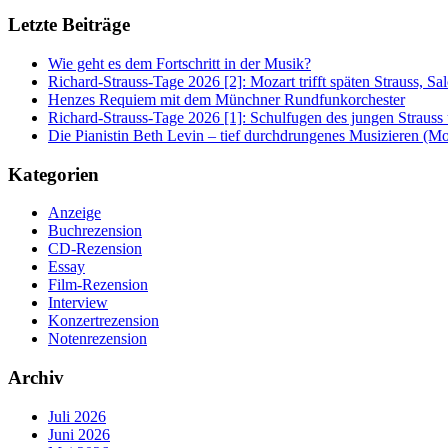
Letzte Beiträge
Wie geht es dem Fortschritt in der Musik?
Richard-Strauss-Tage 2026 [2]: Mozart trifft späten Strauss, 
Henzes Requiem mit dem Münchner Rundfunkorchester
Richard-Strauss-Tage 2026 [1]: Schulfugen des jungen Straus
Die Pianistin Beth Levin – tief durchdrungenes Musizieren (Mo
Kategorien
Anzeige
Buchrezension
CD-Rezension
Essay
Film-Rezension
Interview
Konzertrezension
Notenrezension
Archiv
Juli 2026
Juni 2026