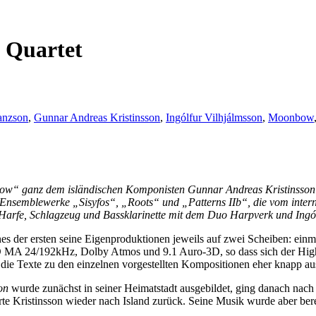
g Quartet
anzson
,
Gunnar Andreas Kristinsson
,
Ingólfur Vilhjálmsson
,
Moonbow
w“ ganz dem isländischen Komponisten Gunnar Andreas Kristinsson 
 die Ensemblewerke „Sisyfos“, „Roots“ und „Patterns IIb“, die vom i
arfe, Schlagzeug und Bassklarinette mit dem Duo Harpverk und Ingól
eines der ersten seine Eigenproduktionen jeweils auf zwei Scheiben: ei
 MA 24/192kHz, Dolby Atmos und 9.1 Auro-3D, so dass sich der High
die Texte zu den einzelnen vorgestellten Kompositionen eher knapp aus
on
wurde zunächst in seiner Heimatstadt ausgebildet, ging danach nach
e Kristinsson wieder nach Island zurück. Seine Musik wurde aber bereit