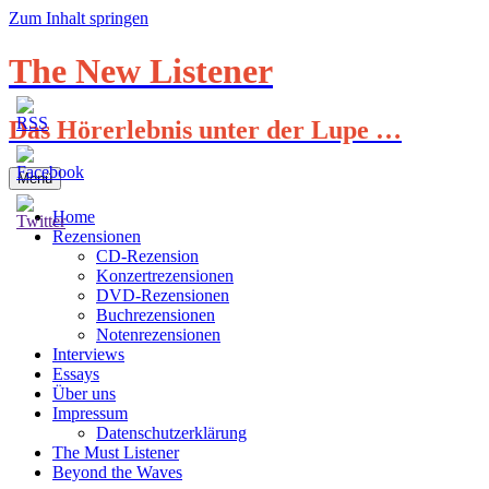
Zum Inhalt springen
The New Listener
Das Hörerlebnis unter der Lupe …
Menü
Home
Rezensionen
CD-Rezension
Konzertrezensionen
DVD-Rezensionen
Buchrezensionen
Notenrezensionen
Interviews
Essays
Über uns
Impressum
Datenschutzerklärung
The Must Listener
Beyond the Waves