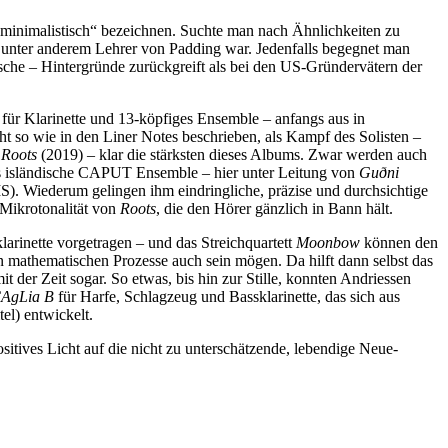
st-minimalistisch“ bezeichnen. Suchte man nach Ähnlichkeiten zu
 unter anderem Lehrer von Padding war. Jedenfalls begegnet man
sche – Hintergründe zurückgreift als bei den US-Gründervätern der
t für Klarinette und 13-köpfiges Ensemble – anfangs aus in
ht so wie in den Liner Notes beschrieben, als Kampf des Solisten –
n
Roots
(2019) – klar die stärksten dieses Albums. Zwar werden auch
Das isländische CAPUT Ensemble – hier unter Leitung von
Guðni
IS). Wiederum gelingen ihm eindringliche, präzise und durchsichtige
Mikrotonalität von
Roots
, die den Hörer gänzlich in Bann hält.
arinette vorgetragen – und das Streichquartett
Moonbow
können den
n mathematischen Prozesse auch sein mögen. Da hilft dann selbst das
er Zeit sogar. So etwas, bis hin zur Stille, konnten Andriessen
AgLia B
für Harfe, Schlagzeug und Bassklarinette, das sich aus
el) entwickelt.
sitives Licht auf die nicht zu unterschätzende, lebendige Neue-