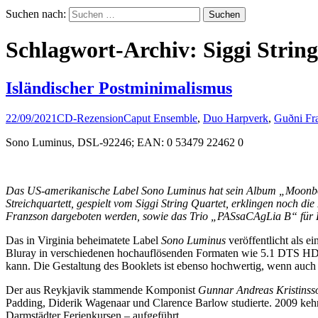
Suchen nach:
Schlagwort-Archiv: Siggi Strin
Isländischer Postminimalismus
22/09/2021
CD-Rezension
Caput Ensemble
,
Duo Harpverk
,
Guðni Fr
Sono Luminus, DSL-92246; EAN: 0 53479 22462 0
Das US-amerikanische Label Sono Luminus hat sein Album „Moonbo
Streichquartett, gespielt vom Siggi String Quartet, erklingen noch
Franzson dargeboten werden, sowie das Trio „PASsaCAgLia B“ für H
Das in Virginia beheimatete Label
Sono Luminus
veröffentlicht als 
Bluray in verschiedenen hochauflösenden Formaten wie 5.1 DTS HD
kann. Die Gestaltung des Booklets ist ebenso hochwertig, wenn auch 
Der aus Reykjavik stammende Komponist
Gunnar Andreas Kristinss
Padding, Diderik Wagenaar und Clarence Barlow studierte. 2009 kehrt
Darmstädter Ferienkursen – aufgeführt.