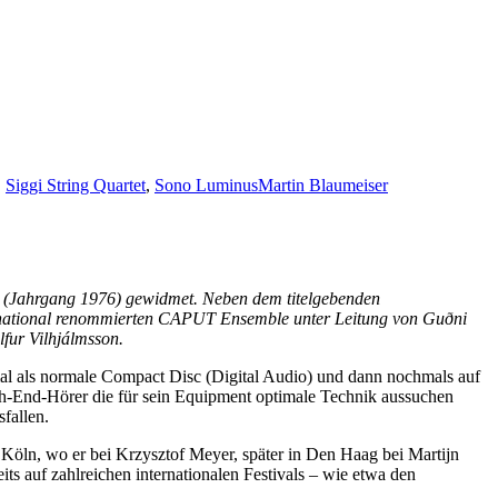
,
Siggi String Quartet
,
Sono Luminus
Martin Blaumeiser
(Jahrgang 1976) gewidmet. Neben dem titelgebenden
nternational renommierten CAPUT Ensemble unter Leitung von Gu
ð
ni
fur Vilhjálmsson.
nmal als normale Compact Disc (Digital Audio) und dann nochmals auf
-End-Hörer die für sein Equipment optimale Technik aussuchen
fallen.
 Köln, wo er bei Krzysztof Meyer, später in Den Haag bei Martijn
s auf zahlreichen internationalen Festivals – wie etwa den