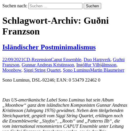
Suchen nach:
Schlagwort-Archiv: Guðni
Franzson
Isländischer Postminimalismus
22/09/2021
CD-Rezension
Caput Ensemble
,
Duo Harpverk
,
Guðni
Franzson
,
Gunnar Andreas Kristinsson
,
Ingólfur Vilhjálmsson
,
Moonbow
,
Siggi String Quartet
,
Sono Luminus
Martin Blaumeiser
Sono Luminus, DSL-92246; EAN: 0 53479 22462 0
Das US-amerikanische Label Sono Luminus hat sein Album
„Moonbow“ ganz dem isländischen Komponisten Gunnar Andreas
Kristinsson (Jahrgang 1976) gewidmet. Neben dem titelgebenden
Streichquartett, gespielt vom Siggi String Quartet, erklingen noch
die Ensemblewerke „Sisyfos“, „Roots“ und „Patterns IIb“, die
vom international renommierten CAPUT Ensemble unter Leitung