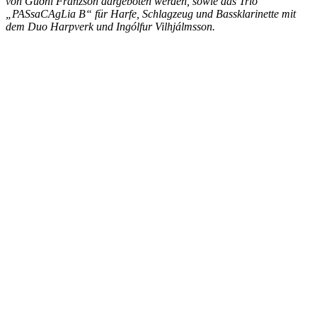
von Gu
ð
ni Franzson dargeboten werden, sowie das Trio
„PASsaCAgLia B“ für Harfe, Schlagzeug und Bassklarinette mit
dem Duo Harpverk und Ingólfur Vilhjálmsson.