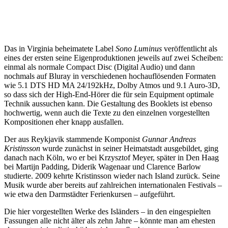
Das in Virginia beheimatete Label
Sono Luminus
veröffentlicht als
eines der ersten seine Eigenproduktionen jeweils auf zwei Scheiben:
einmal als normale Compact Disc (Digital Audio) und dann
nochmals auf Bluray in verschiedenen hochauflösenden Formaten
wie 5.1 DTS HD MA 24/192kHz, Dolby Atmos und 9.1 Auro-3D,
so dass sich der High-End-Hörer die für sein Equipment optimale
Technik aussuchen kann. Die Gestaltung des Booklets ist ebenso
hochwertig, wenn auch die Texte zu den einzelnen vorgestellten
Kompositionen eher knapp ausfallen.
Der aus Reykjavik stammende Komponist
Gunnar Andreas
Kristinsson
wurde zunächst in seiner Heimatstadt ausgebildet, ging
danach nach Köln, wo er bei Krzysztof Meyer, später in Den Haag
bei Martijn Padding, Diderik Wagenaar und Clarence Barlow
studierte. 2009 kehrte Kristinsson wieder nach Island zurück. Seine
Musik wurde aber bereits auf zahlreichen internationalen Festivals –
wie etwa den Darmstädter Ferienkursen – aufgeführt.
Die hier vorgestellten Werke des Isländers – in den eingespielten
Fassungen alle nicht älter als zehn Jahre – könnte man am ehesten