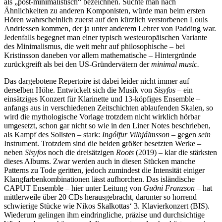
als „post-minimalistisch“ bezeichnen. Suchte man nach
Ähnlichkeiten zu anderen Komponisten, würde man beim ersten
Hören wahrscheinlich zuerst auf den kürzlich verstorbenen Louis
Andriessen kommen, der ja unter anderem Lehrer von Padding war.
Jedenfalls begegnet man einer typisch westeuropäischen Variante
des Minimalismus, die weit mehr auf philosophische – bei
Kristinsson daneben vor allem mathematische – Hintergründe
zurückgreift als bei den US-Gründervätern der
minimal music.
Das dargebotene Repertoire ist dabei leider nicht immer auf
derselben Höhe. Entwickelt sich die Musik von
Sisyfos
– ein
einsätziges Konzert für Klarinette und 13-köpfiges Ensemble –
anfangs aus in verschiedenen Zeitschichten ablaufenden Skalen, so
wird die mythologische Vorlage trotzdem nicht wirklich hörbar
umgesetzt, schon gar nicht so wie in den Liner Notes beschrieben,
als Kampf des Solisten – stark:
Ingólfur Vilhjálmsson
– gegen
sein
Instrument. Trotzdem sind die beiden größer besetzten Werke –
neben
Sisyfos
noch die dreisätzigen
Roots
(2019) – klar die stärksten
dieses Albums. Zwar werden auch in diesen Stücken manche
Patterns zu Tode geritten, jedoch zumindest die Intensität einiger
Klangfarbenkombinationen lässt aufhorchen. Das isländische
CAPUT Ensemble – hier unter Leitung von
Guðni Franzson –
hat
mittlerweile über 20 CDs herausgebracht, darunter so horrend
schwierige Stücke wie Nikos Skalkottas‘ 3. Klavierkonzert (BIS).
Wiederum gelingen ihm eindringliche, präzise und durchsichtige