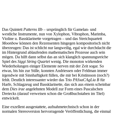
Das Quintett
Patterns IIb
– ursprünglich für Gamelan- und
westliche Instrumente, nun von Xylophon, Vibraphon, Marimba,
Violine u. Bassklarinette vorgetragen – und das Streichquartett
Moonbow
können den Rezensenten hingegen kompositorisch nicht
überzeugen: Das ist schlicht nur langweilig, egal wie durchdacht die
im Hintergrund ablaufenden mathematischen Prozesse auch sein
mögen. Da hilft dann selbst das an sich klanglich spannungsreiche
Spiel des
Siggi String Quartet
wenig. Die monoton wirkenden
Wiederholungen einiger Elemente nerven mit der Zeit sogar. So
etwas, bis hin zur Stille, konnten Andriessen oder Feldman immer
irgendwie mit Sinnhaftigkeit füllen, die mir bei Kristinsson (noch?)
fehlt. Deutlich interessanter wieder das Trio
PASsaCAgLia B
für
Harfe, Schlagzeug und Bassklarinette, das sich aus einem scheinbar
dem
Dies irae
angelehnten Modell zur Form eines Pascalschen
Dreiecks (darauf verweisen schon die Großbuchstaben im Titel)
entwickelt.
Eine exzellent ausgestattete, aufnahmetechnisch schon in der
normalen Stereoversion hervorragende Veröffentlichung, die einmal