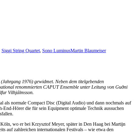
,
Siggi String Quartet
,
Sono Luminus
Martin Blaumeiser
(Jahrgang 1976) gewidmet. Neben dem titelgebenden
nternational renommierten CAPUT Ensemble unter Leitung von Gu
ð
ni
fur Vilhjálmsson.
nmal als normale Compact Disc (Digital Audio) und dann nochmals auf
-End-Hörer die für sein Equipment optimale Technik aussuchen
fallen.
 Köln, wo er bei Krzysztof Meyer, später in Den Haag bei Martijn
s auf zahlreichen internationalen Festivals – wie etwa den