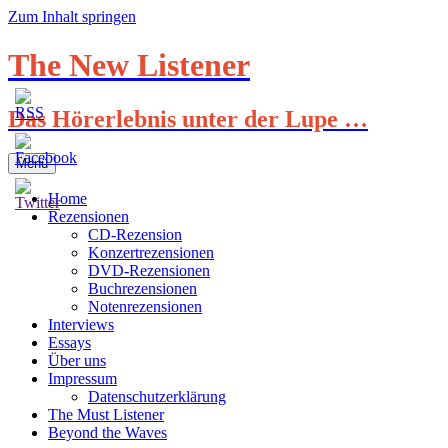
Zum Inhalt springen
The New Listener
Das Hörerlebnis unter der Lupe …
Menü
Home
Rezensionen
CD-Rezension
Konzertrezensionen
DVD-Rezensionen
Buchrezensionen
Notenrezensionen
Interviews
Essays
Über uns
Impressum
Datenschutzerklärung
The Must Listener
Beyond the Waves