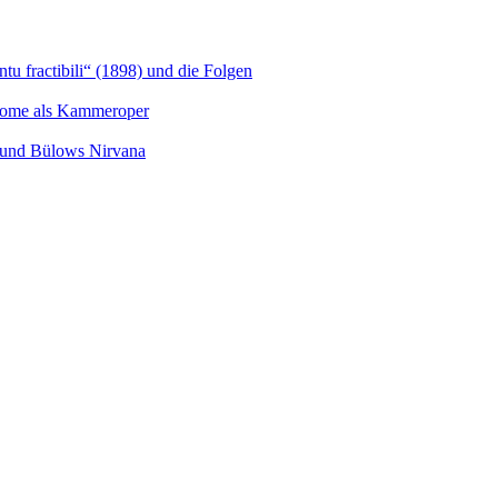
u fractibili“ (1898) und die Folgen
Salome als Kammeroper
s und Bülows Nirvana