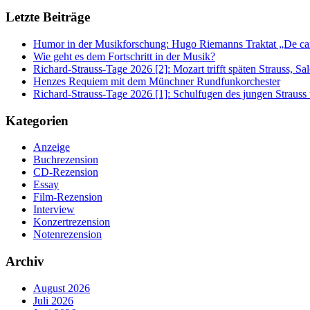
Letzte Beiträge
Humor in der Musikforschung: Hugo Riemanns Traktat „De cant
Wie geht es dem Fortschritt in der Musik?
Richard-Strauss-Tage 2026 [2]: Mozart trifft späten Strauss, 
Henzes Requiem mit dem Münchner Rundfunkorchester
Richard-Strauss-Tage 2026 [1]: Schulfugen des jungen Straus
Kategorien
Anzeige
Buchrezension
CD-Rezension
Essay
Film-Rezension
Interview
Konzertrezension
Notenrezension
Archiv
August 2026
Juli 2026