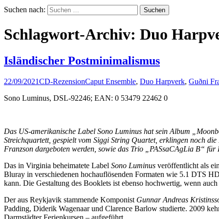
Suchen nach:
Schlagwort-Archiv: Duo Harpv
Isländischer Postminimalismus
22/09/2021
CD-Rezension
Caput Ensemble
,
Duo Harpverk
,
Guðni Fr
Sono Luminus, DSL-92246; EAN: 0 53479 22462 0
Das US-amerikanische Label Sono Luminus hat sein Album „Moonbo
Streichquartett, gespielt vom Siggi String Quartet, erklingen noch
Franzson dargeboten werden, sowie das Trio „PASsaCAgLia B“ für H
Das in Virginia beheimatete Label
Sono Luminus
veröffentlicht als 
Bluray in verschiedenen hochauflösenden Formaten wie 5.1 DTS HD
kann. Die Gestaltung des Booklets ist ebenso hochwertig, wenn auch 
Der aus Reykjavik stammende Komponist
Gunnar Andreas Kristinss
Padding, Diderik Wagenaar und Clarence Barlow studierte. 2009 kehrt
Darmstädter Ferienkursen – aufgeführt.