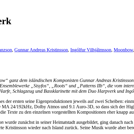
erk
anzson
,
Gunnar Andreas Kristinsson
,
Ingólfur Vilhjálmsson
,
Moonbow
w“ ganz dem isländischen Komponisten Gunnar Andreas Kristinsson 
 die Ensemblewerke „Sisyfos“, „Roots“ und „Patterns IIb“, die vom i
arfe, Schlagzeug und Bassklarinette mit dem Duo Harpverk und Ingól
eines der ersten seine Eigenproduktionen jeweils auf zwei Scheiben: ei
 MA 24/192kHz, Dolby Atmos und 9.1 Auro-3D, so dass sich der High
die Texte zu den einzelnen vorgestellten Kompositionen eher knapp aus
on
wurde zunächst in seiner Heimatstadt ausgebildet, ging danach nach
e Kristinsson wieder nach Island zurück. Seine Musik wurde aber bereit