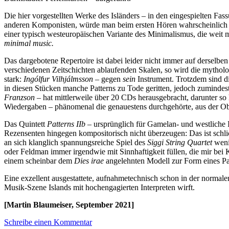
Die hier vorgestellten Werke des Isländers – in den eingespielten Fas
anderen Komponisten, würde man beim ersten Hören wahrscheinlich z
einer typisch westeuropäischen Variante des Minimalismus, die weit 
minimal music.
Das dargebotene Repertoire ist dabei leider nicht immer auf derselb
verschiedenen Zeitschichten ablaufenden Skalen, so wird die mytholog
stark:
Ingólfur Vilhjálmsson
– gegen
sein
Instrument. Trotzdem sind d
in diesen Stücken manche Patterns zu Tode geritten, jedoch zumindes
Franzson –
hat mittlerweile über 20 CDs herausgebracht, darunter so
Wiedergaben – phänomenal die genauestens durchgehörte, aus der Ob
Das Quintett
Patterns IIb
– ursprünglich für Gamelan- und westliche 
Rezensenten hingegen kompositorisch nicht überzeugen: Das ist schli
an sich klanglich spannungsreiche Spiel des
Siggi String Quartet
weni
oder Feldman immer irgendwie mit Sinnhaftigkeit füllen, die mir bei K
einem scheinbar dem
Dies irae
angelehnten Modell zur Form eines Pa
Eine exzellent ausgestattete, aufnahmetechnisch schon in der normale
Musik-Szene Islands mit hochengagierten Interpreten wirft.
[Martin Blaumeiser, September 2021]
Schreibe einen Kommentar