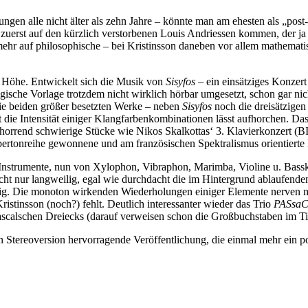
sungen alle nicht älter als zehn Jahre – könnte man am ehesten als „po
uerst auf den kürzlich verstorbenen Louis Andriessen kommen, der ja
mehr auf philosophische – bei Kristinsson daneben vor allem mathemati
en Höhe. Entwickelt sich die Musik von
Sisyfos
– ein einsätziges Konzer
ische Vorlage trotzdem nicht wirklich hörbar umgesetzt, schon gar nic
ie beiden größer besetzten Werke – neben
Sisyfos
noch die dreisätzige
t die Intensität einiger Klangfarbenkombinationen lässt aufhorchen. 
 horrend schwierige Stücke wie Nikos Skalkottas‘ 3. Klavierkonzert (B
ertonreihe gewonnene und am französischen Spektralismus orientierte 
Instrumente, nun von Xylophon, Vibraphon, Marimba, Violine u. Basskl
cht nur langweilig, egal wie durchdacht die im Hintergrund ablaufende
g. Die monoton wirkenden Wiederholungen einiger Elemente nerven mit d
ristinsson (noch?) fehlt. Deutlich interessanter wieder das Trio
PASsaC
scalschen Dreiecks (darauf verweisen schon die Großbuchstaben im Tit
n Stereoversion hervorragende Veröffentlichung, die einmal mehr ein po