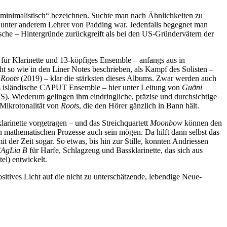
st-minimalistisch“ bezeichnen. Suchte man nach Ähnlichkeiten zu
 unter anderem Lehrer von Padding war. Jedenfalls begegnet man
sche – Hintergründe zurückgreift als bei den US-Gründervätern der
t für Klarinette und 13-köpfiges Ensemble – anfangs aus in
ht so wie in den Liner Notes beschrieben, als Kampf des Solisten –
n
Roots
(2019) – klar die stärksten dieses Albums. Zwar werden auch
Das isländische CAPUT Ensemble – hier unter Leitung von
Guðni
IS). Wiederum gelingen ihm eindringliche, präzise und durchsichtige
Mikrotonalität von
Roots
, die den Hörer gänzlich in Bann hält.
arinette vorgetragen – und das Streichquartett
Moonbow
können den
n mathematischen Prozesse auch sein mögen. Da hilft dann selbst das
er Zeit sogar. So etwas, bis hin zur Stille, konnten Andriessen
AgLia B
für Harfe, Schlagzeug und Bassklarinette, das sich aus
el) entwickelt.
sitives Licht auf die nicht zu unterschätzende, lebendige Neue-