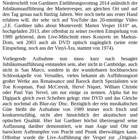
Niederschrift von Gardiners Einführungsvortrag 2014 anlässlich der
Jubiläumsaufführung der Marienvesper, am gleichen Ort und auf
den Tag genau nach fünfzig Jahren. Wer noch mehr aus erster Hand
erfahren will, der sehe sich auf YouTube das 20-minütige Video
„J.E. Gardiner talks about Monteverdi: Marien Vesper 1610“ an,
hochgeladen 2013, aber offenbar zu seiner zweiten Einspielung von
1989 gehörend, dem Live-Mitschnitt eines Konzerts im Markus-
Dom, seit 2003 auch als DVD optisch zugänglich (seine erste
Einspielung, noch aus der Vinyl-Ära, stammt von 1974).
Vorliegende Aufnahme nun muss kurz nach besagter
Jubiläumsaufführung entstanden sein, aber nicht in Cambridge, auch
nicht in San Marco, sondern in der wunderbaren hochbarocken
Schlosskapelle von Versailles, vielen bekannt als Aufführungsort
großer Werke aus Renaissance und Barock durch Spezialisten wie
Ton Koopman, Paul McCreesh, Hervé Niquet, William Christie
oder Paul Van Nevel, um nur einige zu nennen. Alpha hat ins
Digipack gleich zwei Scheiben gelegt: eine DVD und das Gleiche
auch nochmal als Blue-ray Disc. Bezüglich der rein musikalischen
Güte bleibt die Aufnahme von 1989 immer noch frisch und
konkurrenzfähig, nicht aber hinsichtlich der akustischen und
optischen Qualität. Hier hat Gardiner höchst überzeugend seine
Auffassung darüber demonstriert, wie man Auge und Ohr mit
barockem Auftrumpfen von Pracht und Prunk überwältigen kann.
Offenbar wurde die Live-Aufführung der Vesper zur „Original-