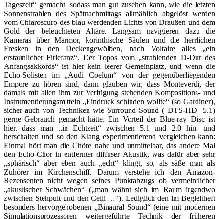
Tageszeit“ gemacht, sodass man gut zusehen kann, wie die letzten
Sonnenstrahlen des Spätnachmittags allmählich abgelöst werden
vom Chiaroscuro des blau werdenden Lichts von Draußen und dem
Gold der beleuchteten Altäre. Langsam navigieren dazu die
Kameras über Marmor, korinthische Säulen und die herrlichen
Fresken in den Deckengewölben, nach Voltaire alles „ein
erstaunlicher Firlefanz“. Der Topos vom „strahlenden D-Dur des
Anfangsakkords“ ist hier kein leerer Gemeinplatz, und wenn die
Echo-Solisten im „Audi Coelum“ von der gegenüberliegenden
Empore zu hören sind, dann glauben wir, dass Monteverdi, der
damals mit allen ihm zur Verfügung stehenden Kompositions- und
Instrumentierungsmitteln „Eindruck schinden wollte“ (so Gardiner),
sicher auch von Techniken wie Surround Sound ( DTS-HD 5.1)
gerne Gebrauch gemacht hätte. Ein Vorteil der Blue-ray Disc ist
hier, dass man „in Echtzeit“ zwischen 5.1 und 2.0 hin- und
herschalten und so den Klang experimentierend vergleichen kann:
Einmal hört man die Chöre nahe und unmittelbar, das andere Mal
den Echo-Chor in entfernter diffuser Akustik, was dafür aber sehr
„sphärisch“ aber eben auch „echt“ klingt, so, als säße man als
Zuhörer im Kirchenschiff. Darum verstehe ich den Amazon-
Rezensenten nicht wegen seines Punktabzugs ob vermeintlicher
„akustischer Schwächen“ („man wähnt sich im Raum irgendwo
zwischen Stehpult und den Celli …“). Lediglich den im Begleitheft
besonders hervorgehobenen „Binaural Sound“ (eine mit modernen
Simulationsprozessoren weitergeführte Technik der früheren