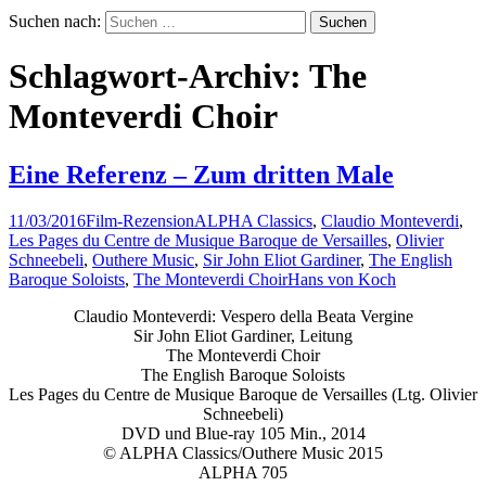
Suchen nach:
Schlagwort-Archiv: The
Monteverdi Choir
Eine Referenz – Zum dritten Male
11/03/2016
Film-Rezension
ALPHA Classics
,
Claudio Monteverdi
,
Les Pages du Centre de Musique Baroque de Versailles
,
Olivier
Schneebeli
,
Outhere Music
,
Sir John Eliot Gardiner
,
The English
Baroque Soloists
,
The Monteverdi Choir
Hans von Koch
Claudio Monteverdi: Vespero della Beata Vergine
Sir John Eliot Gardiner, Leitung
The Monteverdi Choir
The English Baroque Soloists
Les Pages du Centre de Musique Baroque de Versailles (Ltg. Olivier
Schneebeli)
DVD und Blue-ray 105 Min., 2014
© ALPHA Classics/Outhere Music 2015
ALPHA 705