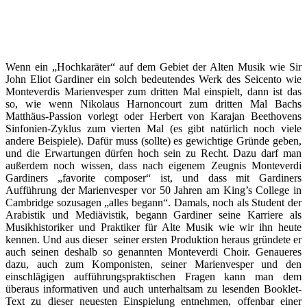
Wenn ein „Hochkaräter“ auf dem Gebiet der Alten Musik wie Sir
John Eliot Gardiner ein solch bedeutendes Werk des Seicento wie
Monteverdis Marienvesper zum dritten Mal einspielt, dann ist das
so, wie wenn Nikolaus Harnoncourt zum dritten Mal Bachs
Matthäus-Passion vorlegt oder Herbert von Karajan Beethovens
Sinfonien-Zyklus zum vierten Mal (es gibt natürlich noch viele
andere Beispiele). Dafür muss (sollte) es gewichtige Gründe geben,
und die Erwartungen dürfen hoch sein zu Recht. Dazu darf man
außerdem noch wissen, dass nach eigenem Zeugnis Monteverdi
Gardiners „favorite composer“ ist, und dass mit Gardiners
Aufführung der Marienvesper vor 50 Jahren am King’s College in
Cambridge sozusagen „alles begann“. Damals, noch als Student der
Arabistik und Mediävistik, begann Gardiner seine Karriere als
Musikhistoriker und Praktiker für Alte Musik wie wir ihn heute
kennen. Und aus dieser seiner ersten Produktion heraus gründete er
auch seinen deshalb so genannten Monteverdi Choir. Genaueres
dazu, auch zum Komponisten, seiner Marienvesper und den
einschlägigen aufführungspraktischen Fragen kann man dem
überaus informativen und auch unterhaltsam zu lesenden Booklet-
Text zu dieser neuesten Einspielung entnehmen, offenbar einer