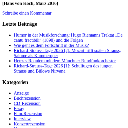
[Hans von Koch, März 2016]
Schreibe einen Kommentar
Letzte Beiträge
Humor in der Musikforschung: Hugo Riemanns Traktat „De
cantu fractibili“ (1898) und die Folgen
Wie geht es dem Fortschritt in der Musik?
Richard-Strauss-Tage 2026 [2]: Mozart trifft späten Strauss,
Salome als Kammeroper
Henzes Requiem mit dem Münchner Rundfunkorchester
Richard-Strauss-Tage 2026 [1]: Schulfugen des jungen
Strauss und Bülows Nirvana
Kategorien
Anzeige
Buchrezension
CD-Rezension
Essay
Film-Rezension
Interview
Konzertrezension