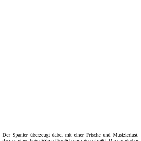
Der Spanier überzeugt dabei mit einer Frische und Musizierlust,
dass es einen beim Hören förmlich vom Sessel reißt. Die wunderbar