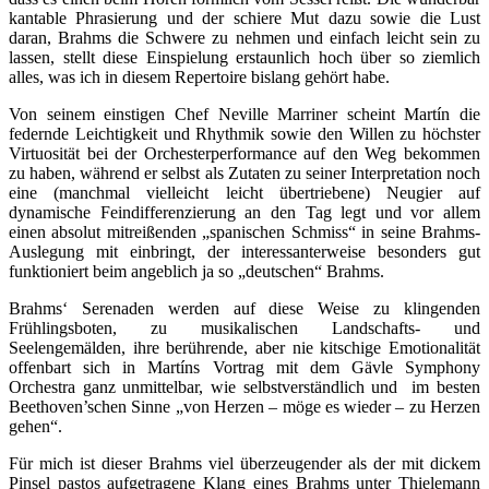
kantable Phrasierung und der schiere Mut dazu sowie die Lust
daran, Brahms die Schwere zu nehmen und einfach leicht sein zu
lassen, stellt diese Einspielung erstaunlich hoch über so ziemlich
alles, was ich in diesem Repertoire bislang gehört habe.
Von seinem einstigen Chef Neville Marriner scheint Martín die
federnde Leichtigkeit und Rhythmik sowie den Willen zu höchster
Virtuosität bei der Orchesterperformance auf den Weg bekommen
zu haben, während er selbst als Zutaten zu seiner Interpretation noch
eine (manchmal vielleicht leicht übertriebene) Neugier auf
dynamische Feindifferenzierung an den Tag legt und vor allem
einen absolut mitreißenden „spanischen Schmiss“ in seine Brahms-
Auslegung mit einbringt, der interessanterweise besonders gut
funktioniert beim angeblich ja so „deutschen“ Brahms.
Brahms‘ Serenaden werden auf diese Weise zu klingenden
Frühlingsboten, zu musikalischen Landschafts- und
Seelengemälden, ihre berührende, aber nie kitschige Emotionalität
offenbart sich in Martíns Vortrag mit dem Gävle Symphony
Orchestra ganz unmittelbar, wie selbstverständlich und im besten
Beethoven’schen Sinne „von Herzen – möge es wieder – zu Herzen
gehen“.
Für mich ist dieser Brahms viel überzeugender als der mit dickem
Pinsel pastos aufgetragene Klang eines Brahms unter Thielemann