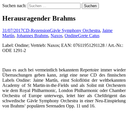
Suchen nach:
Herausragender Brahms
31/07/2017
CD-Rezension
Gävle Symphony Orchestra
,
Jaime
Martín
,
Johannes Brahms
,
Naxos
,
Ondine
Grete Catus
Label: Ondine; Vertrieb: Naxos; EAN: 07611951291128 / Art.-Nr.:
ODE 1291-2
Dass es auch bei vermeintlich bekanntem Repertoire immer wieder
Überraschungen geben kann, zeigt eine neue CD des finnischen
Labels Ondine: Jaime Martín, einst Soloflötist der weltbekannten
Academy of St Martin-in-the-Fields und als Solist mit Orchestern
wie dem Royal Philharmonic, London Philharmonic oder Chamber
Orchestra of Europe unterwegs, leitet hier als Chefdirigent das
schwedische Gävle Symphony Orchestra in einer Neu-Einspielung
von Brahms‘ populären Serenaden Opp. 11 und 16.