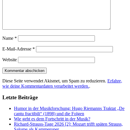
Name
*
E-Mail-Adresse
*
Website
Diese Seite verwendet Akismet, um Spam zu reduzieren.
Erfahre,
wie deine Kommentardaten verarbeitet werden.
.
Letzte Beiträge
Humor in der Musikforschung: Hugo Riemanns Traktat „De
cantu fractibili“ (1898) und die Folgen
Wie geht es dem Fortschritt in der Musik?
Richard-Strauss-Tage 2026 [2]: Mozart trifft späten Strauss,
Salome als Kammeroper